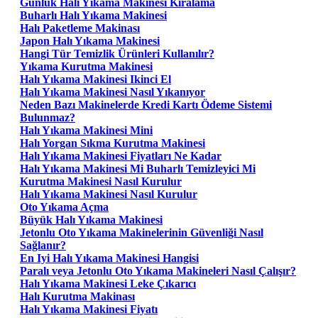
Günlük Halı Yıkama Makinesi Kiralama
Buharlı Halı Yıkama Makinesi
Halı Paketleme Makinası
Japon Halı Yıkama Makinesi
Hangi Tür Temizlik Ürünleri Kullanılır?
Yıkama Kurutma Makinesi
Halı Yıkama Makinesi Ikinci El
Halı Yıkama Makinesi Nasıl Yıkanıyor
Neden Bazı Makinelerde Kredi Kartı Ödeme Sistemi
Bulunmaz?
Halı Yıkama Makinesi Mini
Halı Yorgan Sıkma Kurutma Makinesi
Halı Yıkama Makinesi Fiyatları Ne Kadar
Halı Yıkama Makinesi Mi Buharlı Temizleyici Mi
Kurutma Makinesi Nasıl Kurulur
Halı Yıkama Makinesi Nasıl Kurulur
Oto Yıkama Açma
Büyük Halı Yıkama Makinesi
Jetonlu Oto Yıkama Makinelerinin Güvenliği Nasıl
Sağlanır?
En Iyi Halı Yıkama Makinesi Hangisi
Paralı veya Jetonlu Oto Yıkama Makineleri Nasıl Çalışır?
Halı Yıkama Makinesi Leke Çıkarıcı
Halı Kurutma Makinası
Halı Yıkama Makinesi Fiyatı