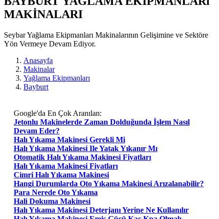
BAYBURT YAĞLAMA EKIPMANLARı
MAKİNALARI
Seybar Yağlama Ekipmanları Makinalarının Gelişimine ve Sektöre
Yön Vermeye Devam Ediyor.
Anasayfa
Makinalar
Yağlama Ekipmanları
Bayburt
Google'da En Çok Aranılan:
Jetonlu Makinelerde Zaman Dolduğunda İşlem Nasıl
Devam Eder?
Halı Yıkama Makinesi Gerekli Mi
Halı Yıkama Makinesi Ile Yatak Yıkanır Mı
Otomatik Halı Yıkama Makinesi Fiyatları
Halı Yıkama Makinesi Fiyatları
Cimri Halı Yıkama Makinesi
Hangi Durumlarda Oto Yıkama Makinesi Arızalanabilir?
Para Nerede Oto Yıkama
Hali Dokuma Makinesi
Halı Yıkama Makinesi Deterjanı Yerine Ne Kullanılır
Halı Yıkama Makinesi Emiş Gücü Kaç Kpa Olmalı