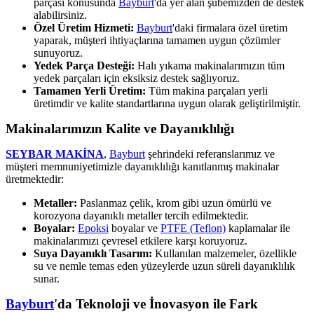
parçası konusunda
Bayburt
'da yer alan şubemizden de destek
alabilirsiniz.
Özel Üretim Hizmeti:
Bayburt
'daki firmalara özel üretim
yaparak, müşteri ihtiyaçlarına tamamen uygun çözümler
sunuyoruz.
Yedek Parça Desteği:
Halı yıkama makinalarımızın tüm
yedek parçaları için eksiksiz destek sağlıyoruz.
Tamamen Yerli Üretim:
Tüm makina parçaları yerli
üretimdir ve kalite standartlarına uygun olarak geliştirilmiştir.
Makinalarımızın Kalite ve Dayanıklılığı
SEYBAR MAKİNA
,
Bayburt
şehrindeki referanslarımız ve
müşteri memnuniyetimizle dayanıklılığı kanıtlanmış makinalar
üretmektedir:
Metaller:
Paslanmaz çelik, krom gibi uzun ömürlü ve
korozyona dayanıklı metaller tercih edilmektedir.
Boyalar:
Epoksi
boyalar ve
PTFE (Teflon)
kaplamalar ile
makinalarımızı çevresel etkilere karşı koruyoruz.
Suya Dayanıklı Tasarım:
Kullanılan malzemeler, özellikle
su ve nemle temas eden yüzeylerde uzun süreli dayanıklılık
sunar.
Bayburt
'da Teknoloji ve İnovasyon ile Fark