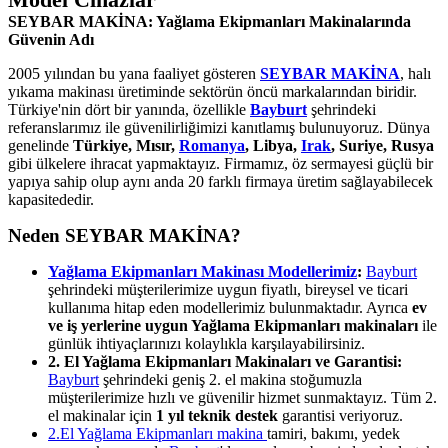
SEYBAR MAKİNA: Yağlama Ekipmanları Makinalarında
Güvenin Adı
2005 yılından bu yana faaliyet gösteren
SEYBAR MAKİNA
, halı
yıkama makinası üretiminde sektörün öncü markalarından biridir.
Türkiye'nin dört bir yanında, özellikle
Bayburt
şehrindeki
referanslarımız ile güvenilirliğimizi kanıtlamış bulunuyoruz. Dünya
genelinde
Türkiye, Mısır,
Romanya
, Libya,
Irak
, Suriye, Rusya
gibi ülkelere ihracat yapmaktayız. Firmamız, öz sermayesi güçlü bir
yapıya sahip olup aynı anda 20 farklı firmaya üretim sağlayabilecek
kapasitededir.
Neden SEYBAR MAKİNA?
Yağlama Ekipmanları Makinası Modellerimiz
:
Bayburt
şehrindeki müşterilerimize uygun fiyatlı, bireysel ve ticari
kullanıma hitap eden modellerimiz bulunmaktadır. Ayrıca
ev
ve iş yerlerine uygun Yağlama Ekipmanları makinaları
ile
günlük ihtiyaçlarınızı kolaylıkla karşılayabilirsiniz.
2. El Yağlama Ekipmanları Makinaları ve Garantisi:
Bayburt
şehrindeki geniş 2. el makina stoğumuzla
müşterilerimize hızlı ve güvenilir hizmet sunmaktayız. Tüm 2.
el makinalar için
1 yıl teknik destek
garantisi veriyoruz.
2.El Yağlama Ekipmanları makina
tamiri, bakımı, yedek