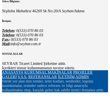
Adres Bilgimiz:
Yeşiloba Mahallesi 46269 Sk No:20/A Seyhan/Adana
İletişim:
Telefon:
0(533) 070 86 03
Telefon:
0(533) 070 86 03
Fax:
0(533) 070 86 03
Mail:
info@seybar.com.tr
SOSYAL AGLAR
SEYBAR Ticaret Limited Şirketine aittir.
İçerikleri izinsiz kullanmamanızı tavsiye ederiz.
ANASAYFA
KURUMSAL
MAKİNALAR
PROJELER
GALERİ
S.S.S.
REFERANSLAR
İLETİŞİM
ADMIN
Sitede yer alan tüm isimler, ürün kodları, semboller, logolar,
tanımlamalar, resimler sadece referans ve bilgi amacıyla
kullanılmakta olup, karşılık gelen hak sahibi üretici firmalara aittir.