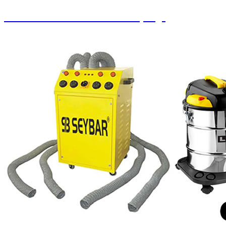
Paralı Jetonlu Oto Yıkama / Süpürge