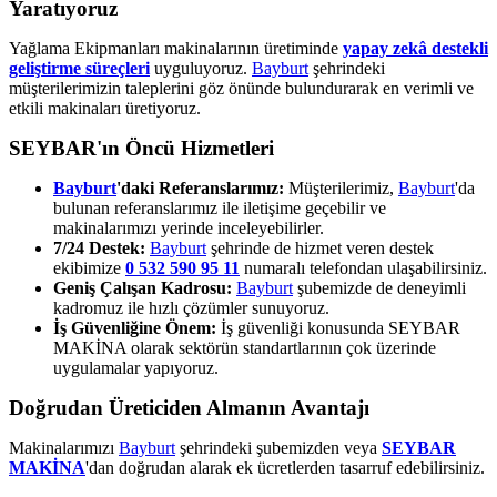
Yaratıyoruz
Yağlama Ekipmanları makinalarının üretiminde
yapay zekâ destekli
geliştirme süreçleri
uyguluyoruz.
Bayburt
şehrindeki
müşterilerimizin taleplerini göz önünde bulundurarak en verimli ve
etkili makinaları üretiyoruz.
SEYBAR'ın Öncü Hizmetleri
Bayburt
'daki Referanslarımız:
Müşterilerimiz,
Bayburt
'da
bulunan referanslarımız ile iletişime geçebilir ve
makinalarımızı yerinde inceleyebilirler.
7/24 Destek:
Bayburt
şehrinde de hizmet veren destek
ekibimize
0 532 590 95 11
numaralı telefondan ulaşabilirsiniz.
Geniş Çalışan Kadrosu:
Bayburt
şubemizde de deneyimli
kadromuz ile hızlı çözümler sunuyoruz.
İş Güvenliğine Önem:
İş güvenliği konusunda SEYBAR
MAKİNA olarak sektörün standartlarının çok üzerinde
uygulamalar yapıyoruz.
Doğrudan Üreticiden Almanın Avantajı
Makinalarımızı
Bayburt
şehrindeki şubemizden veya
SEYBAR
MAKİNA
'dan doğrudan alarak ek ücretlerden tasarruf edebilirsiniz.