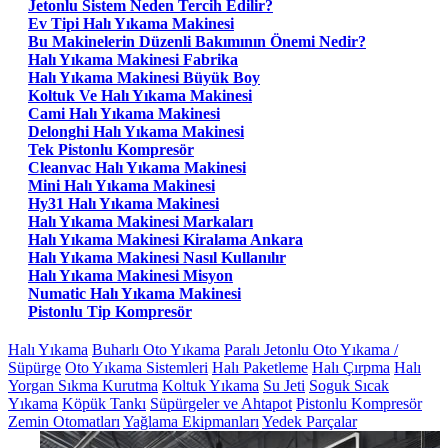
Jetonlu Sistem Neden Tercih Edilir?
Ev Tipi Halı Yıkama Makinesi
Bu Makinelerin Düzenli Bakımının Önemi Nedir?
Halı Yıkama Makinesi Fabrika
Halı Yıkama Makinesi Büyük Boy
Koltuk Ve Halı Yıkama Makinesi
Cami Halı Yıkama Makinesi
Delonghi Halı Yıkama Makinesi
Tek Pistonlu Kompresör
Cleanvac Halı Yıkama Makinesi
Mini Halı Yıkama Makinesi
Hy31 Halı Yıkama Makinesi
Halı Yıkama Makinesi Markaları
Halı Yıkama Makinesi Kiralama Ankara
Halı Yıkama Makinesi Nasıl Kullanılır
Halı Yıkama Makinesi Misyon
Numatic Halı Yıkama Makinesi
Pistonlu Tip Kompresör
Halı Yıkama
Buharlı Oto Yıkama
Paralı Jetonlu Oto Yıkama /
Süpürge
Oto Yıkama Sistemleri
Halı Paketleme
Halı Çırpma
Halı
Yorgan Sıkma Kurutma
Koltuk Yıkama
Su Jeti
Soguk Sıcak
Yıkama
Köpük Tankı
Süpürgeler ve Ahtapot
Pistonlu Kompresör
Zemin Otomatları
Yağlama Ekipmanları
Yedek Parçalar