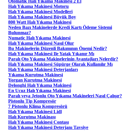
Otomatik Halı Yıkama Makinesi 2 El
Halı Yıkama Makinesi Motoru
Halı Yıkama Makinesi Modelleri
Halı Yıkama Makinesi Büyük Boy
800 Watt Halı Yıkama Makinesi
Neden Bazı Makinelerde Kredi Kartı Ödeme Sistemi
Bulunmaz?
Numatic Halı Yıkama Makinesi
Halı Yıkama Makinesi Nasıl Olur
Bu Makinelerin Düzenli Bakımının Önemi Nedir?
Halı Yıkama Makinesi Ile Yatak Yıkanır Mı
Paralı Oto Yıkama Makinelerinin Avantajları Nelerdir?
Halı Yıkama Makinesi Süpürge Olarak Kullanılır Mı
Halı Yıkama Makinesi Deterjanları
Yıkama Kurutma Makinesi
Yorgan Kurutma Makinesi
Delonghi Halı Yıkama Makinesi
En Ucuz Halı Yıkama Makinesi
Paralı veya Jetonlu Oto Yıkama Makineleri Nasıl Çalışır?
Pistonlu Tip Kompresör
7 Pistonlu Klima Kompresörü
Halı Yıkama Makinesi Lidl
Halı Kurutma Makinası
Halı Yıkama Makinesi Contası
Halı Yıkama Makinesi Deterjanı Tavsiye