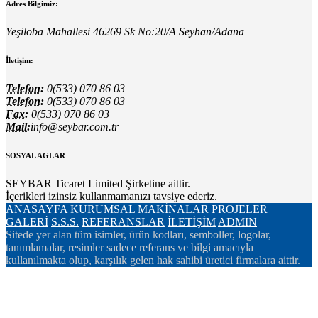
Adres Bilgimiz:
Yeşiloba Mahallesi 46269 Sk No:20/A Seyhan/Adana
İletişim:
Telefon:
0(533) 070 86 03
Telefon:
0(533) 070 86 03
Fax:
0(533) 070 86 03
Mail:
info@seybar.com.tr
SOSYAL AGLAR
SEYBAR Ticaret Limited Şirketine aittir.
İçerikleri izinsiz kullanmamanızı tavsiye ederiz.
ANASAYFA
KURUMSAL
MAKİNALAR
PROJELER
GALERİ
S.S.S.
REFERANSLAR
İLETİŞİM
ADMIN
Sitede yer alan tüm isimler, ürün kodları, semboller, logolar,
tanımlamalar, resimler sadece referans ve bilgi amacıyla
kullanılmakta olup, karşılık gelen hak sahibi üretici firmalara aittir.