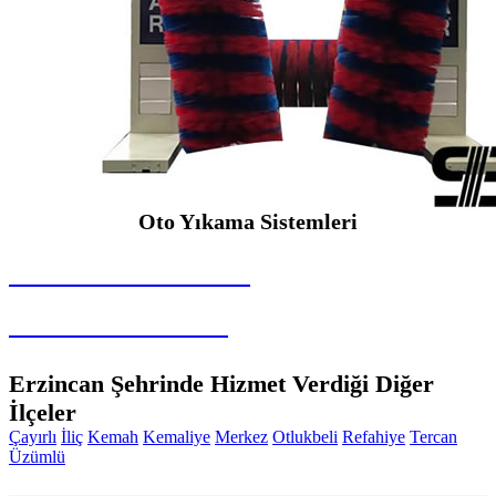
Oto Yıkama Sistemleri
SEYBAR MAKİNALARI
Oto Yıkama Sistemleri
Erzincan Şehrinde Hizmet Verdiği Diğer
İlçeler
Çayırlı
İliç
Kemah
Kemaliye
Merkez
Otlukbeli
Refahiye
Tercan
Üzümlü