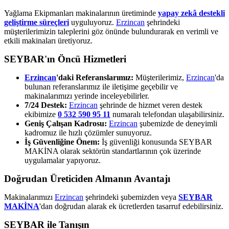
Yağlama Ekipmanları makinalarının üretiminde
yapay zekâ destekli
geliştirme süreçleri
uyguluyoruz.
Erzincan
şehrindeki
müşterilerimizin taleplerini göz önünde bulundurarak en verimli ve
etkili makinaları üretiyoruz.
SEYBAR'ın Öncü Hizmetleri
Erzincan
'daki Referanslarımız:
Müşterilerimiz,
Erzincan
'da
bulunan referanslarımız ile iletişime geçebilir ve
makinalarımızı yerinde inceleyebilirler.
7/24 Destek:
Erzincan
şehrinde de hizmet veren destek
ekibimize
0 532 590 95 11
numaralı telefondan ulaşabilirsiniz.
Geniş Çalışan Kadrosu:
Erzincan
şubemizde de deneyimli
kadromuz ile hızlı çözümler sunuyoruz.
İş Güvenliğine Önem:
İş güvenliği konusunda SEYBAR
MAKİNA olarak sektörün standartlarının çok üzerinde
uygulamalar yapıyoruz.
Doğrudan Üreticiden Almanın Avantajı
Makinalarımızı
Erzincan
şehrindeki şubemizden veya
SEYBAR
MAKİNA
'dan doğrudan alarak ek ücretlerden tasarruf edebilirsiniz.
SEYBAR ile Tanışın