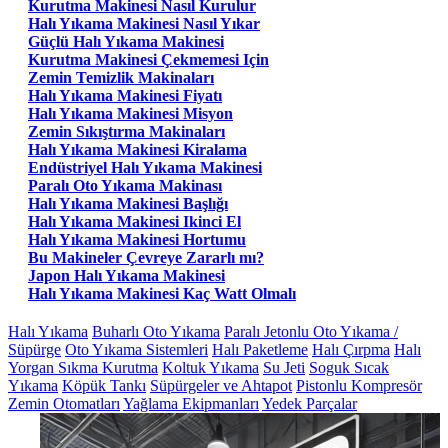
Kurutma Makinesi Nasıl Kurulur
Halı Yıkama Makinesi Nasıl Yıkar
Güçlü Halı Yıkama Makinesi
Kurutma Makinesi Çekmemesi Için
Zemin Temizlik Makinaları
Halı Yıkama Makinesi Fiyatı
Halı Yıkama Makinesi Misyon
Zemin Sıkıştırma Makinaları
Halı Yıkama Makinesi Kiralama
Endüstriyel Halı Yıkama Makinesi
Paralı Oto Yıkama Makinası
Halı Yıkama Makinesi Başlığı
Halı Yıkama Makinesi Ikinci El
Halı Yıkama Makinesi Hortumu
Bu Makineler Çevreye Zararlı mı?
Japon Halı Yıkama Makinesi
Halı Yıkama Makinesi Kaç Watt Olmalı
Halı Yıkama
Buharlı Oto Yıkama
Paralı Jetonlu Oto Yıkama /
Süpürge
Oto Yıkama Sistemleri
Halı Paketleme
Halı Çırpma
Halı
Yorgan Sıkma Kurutma
Koltuk Yıkama
Su Jeti
Soguk Sıcak
Yıkama
Köpük Tankı
Süpürgeler ve Ahtapot
Pistonlu Kompresör
Zemin Otomatları
Yağlama Ekipmanları
Yedek Parçalar