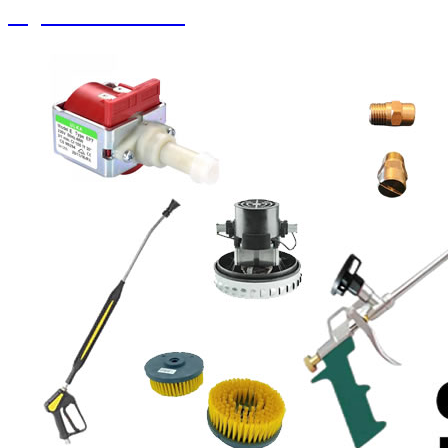
Soguk Sıcak Yıkama