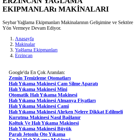
ERZINCAN YAĞLAMA
EKIPMANLARı MAKİNALARI
Seybar Yağlama Ekipmanları Makinalarının Gelişimine ve Sektöre
Yön Vermeye Devam Ediyor.
Anasayfa
Makinalar
Yağlama Ekipmanları
Erzincan
Google'da En Çok Aranılan:
Zemin Temizleme Otomatları
Halı Yıkama Makinesi Cam Silme Aparatı
Halı Yıkama Makinesi Mini
Otomatik Halı Yıkama Makinesi
Halı Yıkama Makinesi Almanya Fiyatları
Halı Yıkama Makinesi Cami
Halı Yıkama Makinesi Alırken Nelere Dikkat Edilmeli
Kurutma Makinesi Nasıl Bağlanır
Koltuk Ve Halı Yıkama Makinesi
Halı Yıkama Makinesi Büyük
Paralı Jetonlu Oto Yıkama
En Iyi Halı Yıkama Makinesi