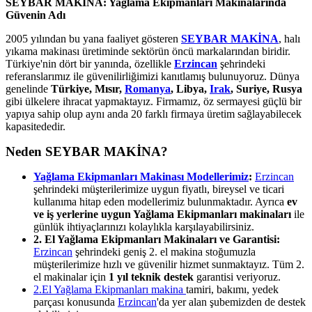
SEYBAR MAKİNA: Yağlama Ekipmanları Makinalarında
Güvenin Adı
2005 yılından bu yana faaliyet gösteren
SEYBAR MAKİNA
, halı
yıkama makinası üretiminde sektörün öncü markalarından biridir.
Türkiye'nin dört bir yanında, özellikle
Erzincan
şehrindeki
referanslarımız ile güvenilirliğimizi kanıtlamış bulunuyoruz. Dünya
genelinde
Türkiye, Mısır,
Romanya
, Libya,
Irak
, Suriye, Rusya
gibi ülkelere ihracat yapmaktayız. Firmamız, öz sermayesi güçlü bir
yapıya sahip olup aynı anda 20 farklı firmaya üretim sağlayabilecek
kapasitededir.
Neden SEYBAR MAKİNA?
Yağlama Ekipmanları Makinası Modellerimiz
:
Erzincan
şehrindeki müşterilerimize uygun fiyatlı, bireysel ve ticari
kullanıma hitap eden modellerimiz bulunmaktadır. Ayrıca
ev
ve iş yerlerine uygun Yağlama Ekipmanları makinaları
ile
günlük ihtiyaçlarınızı kolaylıkla karşılayabilirsiniz.
2. El Yağlama Ekipmanları Makinaları ve Garantisi:
Erzincan
şehrindeki geniş 2. el makina stoğumuzla
müşterilerimize hızlı ve güvenilir hizmet sunmaktayız. Tüm 2.
el makinalar için
1 yıl teknik destek
garantisi veriyoruz.
2.El Yağlama Ekipmanları makina
tamiri, bakımı, yedek
parçası konusunda
Erzincan
'da yer alan şubemizden de destek