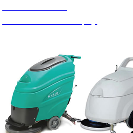
SEYBAR MAKİNALARI
Paralı Jetonlu Oto Yıkama / Süpürge