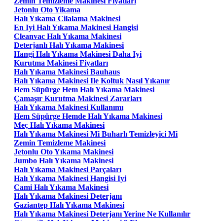
Zemin Temizleme Makinesi Fiyatları
Jetonlu Oto Yikama
Halı Yıkama Cilalama Makinesi
En Iyi Halı Yıkama Makinesi Hangisi
Cleanvac Halı Yıkama Makinesi
Deterjanlı Halı Yıkama Makinesi
Hangi Halı Yıkama Makinesi Daha Iyi
Kurutma Makinesi Fiyatları
Halı Yıkama Makinesi Bauhaus
Halı Yıkama Makinesi Ile Koltuk Nasıl Yıkanır
Hem Süpürge Hem Halı Yıkama Makinesi
Çamaşır Kurutma Makinesi Zararları
Halı Yıkama Makinesi Kullanımı
Hem Süpürge Hemde Halı Yıkama Makinesi
Meç Halı Yıkama Makinesi
Halı Yıkama Makinesi Mi Buharlı Temizleyici Mi
Zemin Temizleme Makinesi
Jetonlu Oto Yıkama Makinesi
Jumbo Halı Yıkama Makinesi
Halı Yıkama Makinesi Parçaları
Halı Yıkama Makinesi Hangisi Iyi
Cami Halı Yıkama Makinesi
Halı Yıkama Makinesi Deterjanı
Gaziantep Halı Yıkama Makinesi
Halı Yıkama Makinesi Deterjanı Yerine Ne Kullanılır