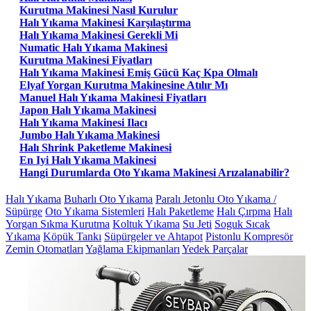
Kurutma Makinesi Nasıl Kurulur
Halı Yıkama Makinesi Karşılaştırma
Halı Yıkama Makinesi Gerekli Mi
Numatic Halı Yıkama Makinesi
Kurutma Makinesi Fiyatları
Halı Yıkama Makinesi Emiş Gücü Kaç Kpa Olmalı
Elyaf Yorgan Kurutma Makinesine Atılır Mı
Manuel Halı Yıkama Makinesi Fiyatları
Japon Halı Yıkama Makinesi
Halı Yıkama Makinesi Ilacı
Jumbo Halı Yıkama Makinesi
Halı Shrink Paketleme Makinesi
En Iyi Halı Yıkama Makinesi
Hangi Durumlarda Oto Yıkama Makinesi Arızalanabilir?
Halı Yıkama
Buharlı Oto Yıkama
Paralı Jetonlu Oto Yıkama /
Süpürge
Oto Yıkama Sistemleri
Halı Paketleme
Halı Çırpma
Halı
Yorgan Sıkma Kurutma
Koltuk Yıkama
Su Jeti
Soguk Sıcak
Yıkama
Köpük Tankı
Süpürgeler ve Ahtapot
Pistonlu Kompresör
Zemin Otomatları
Yağlama Ekipmanları
Yedek Parçalar