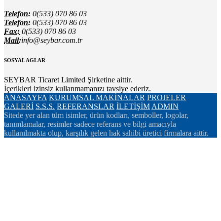
Telefon:
0(533) 070 86 03
Telefon:
0(533) 070 86 03
Fax:
0(533) 070 86 03
Mail:
info@seybar.com.tr
SOSYAL AGLAR
SEYBAR Ticaret Limited Şirketine aittir.
İçerikleri izinsiz kullanmamanızı tavsiye ederiz.
ANASAYFA
KURUMSAL
MAKİNALAR
PROJELER
GALERİ
S.S.S.
REFERANSLAR
İLETİŞİM
ADMIN
Sitede yer alan tüm isimler, ürün kodları, semboller, logolar,
tanımlamalar, resimler sadece referans ve bilgi amacıyla
kullanılmakta olup, karşılık gelen hak sahibi üretici firmalara aittir.