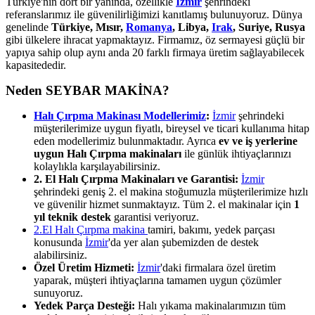
Türkiye'nin dört bir yanında, özellikle
İzmir
şehrindeki
referanslarımız ile güvenilirliğimizi kanıtlamış bulunuyoruz. Dünya
genelinde
Türkiye, Mısır,
Romanya
, Libya,
Irak
, Suriye, Rusya
gibi ülkelere ihracat yapmaktayız. Firmamız, öz sermayesi güçlü bir
yapıya sahip olup aynı anda 20 farklı firmaya üretim sağlayabilecek
kapasitededir.
Neden SEYBAR MAKİNA?
Halı Çırpma Makinası Modellerimiz
:
İzmir
şehrindeki
müşterilerimize uygun fiyatlı, bireysel ve ticari kullanıma hitap
eden modellerimiz bulunmaktadır. Ayrıca
ev ve iş yerlerine
uygun Halı Çırpma makinaları
ile günlük ihtiyaçlarınızı
kolaylıkla karşılayabilirsiniz.
2. El Halı Çırpma Makinaları ve Garantisi:
İzmir
şehrindeki geniş 2. el makina stoğumuzla müşterilerimize hızlı
ve güvenilir hizmet sunmaktayız. Tüm 2. el makinalar için
1
yıl teknik destek
garantisi veriyoruz.
2.El Halı Çırpma makina
tamiri, bakımı, yedek parçası
konusunda
İzmir
'da yer alan şubemizden de destek
alabilirsiniz.
Özel Üretim Hizmeti:
İzmir
'daki firmalara özel üretim
yaparak, müşteri ihtiyaçlarına tamamen uygun çözümler
sunuyoruz.
Yedek Parça Desteği:
Halı yıkama makinalarımızın tüm