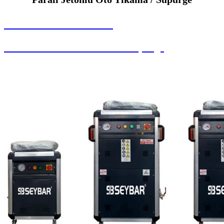
SEYBAR MAKİNALARI
Paralı Jetonlu Oto Yıkama / Süpürge