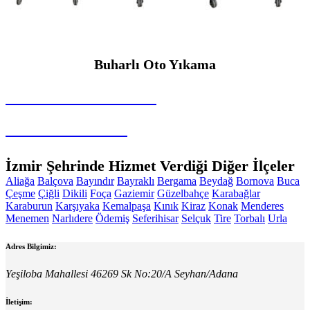
Buharlı Oto Yıkama
SEYBAR MAKİNALARI
Buharlı Oto Yıkama
İzmir Şehrinde Hizmet Verdiği Diğer İlçeler
Aliağa
Balçova
Bayındır
Bayraklı
Bergama
Beydağ
Bornova
Buca
Çeşme
Çiğli
Dikili
Foça
Gaziemir
Güzelbahçe
Karabağlar
Karaburun
Karşıyaka
Kemalpaşa
Kınık
Kiraz
Konak
Menderes
Menemen
Narlıdere
Ödemiş
Seferihisar
Selçuk
Tire
Torbalı
Urla
Adres Bilgimiz:
Yeşiloba Mahallesi 46269 Sk No:20/A Seyhan/Adana
İletişim: