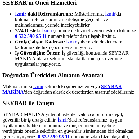
SEYBAR'ın Öncü Hizmetleri
İzmir
'daki Referanslarımız:
Müşterilerimiz,
İzmir
'da
bulunan referanslarımız ile iletişime geçebilir ve
makinalarımızı yerinde inceleyebilirler.
7/24 Destek:
İzmir
şehrinde de hizmet veren destek ekibimize
0 532 590 95 11
numaralı telefondan ulaşabilirsiniz.
Geniş Çalışan Kadrosu:
İzmir
şubemizde de deneyimli
kadromuz ile hızlı çözümler sunuyoruz.
İş Güvenliğine Önem:
İş güvenliği konusunda SEYBAR
MAKİNA olarak sektörün standartlarının çok üzerinde
uygulamalar yapıyoruz.
Doğrudan Üreticiden Almanın Avantajı
Makinalarımızı
İzmir
şehrindeki şubemizden veya
SEYBAR
MAKİNA
'dan doğrudan alarak ek ücretlerden tasarruf edebilirsiniz.
SEYBAR ile Tanışın
SEYBAR MAKİNA'yı tercih edenler yalnızca bir ürün değil,
güvenilir bir iş ortağı edinir.
İzmir
'daki referanslarımız, uygun
fiyatlarımız, kaliteli üretimimiz ve müşteri memnuniyetine
verdiğimiz önemle sektörün en güvenilir isimlerinden biri olmaktan
gurur duyuyoruz.
0 532 590 95 11
numaramızdan bize ulaşabilir,