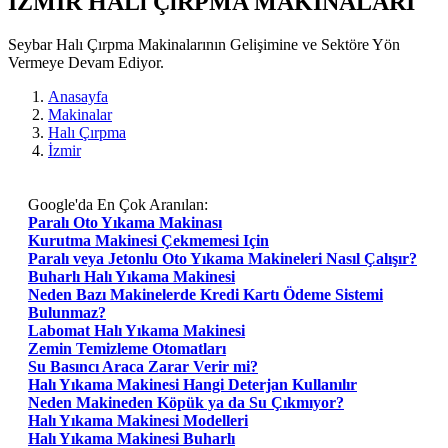
IZMIR HALı ÇıRPMA MAKİNALARI
Seybar Halı Çırpma Makinalarının Gelişimine ve Sektöre Yön
Vermeye Devam Ediyor.
Anasayfa
Makinalar
Halı Çırpma
İzmir
Google'da En Çok Aranılan:
Paralı Oto Yıkama Makinası
Kurutma Makinesi Çekmemesi Için
Paralı veya Jetonlu Oto Yıkama Makineleri Nasıl Çalışır?
Buharlı Halı Yıkama Makinesi
Neden Bazı Makinelerde Kredi Kartı Ödeme Sistemi
Bulunmaz?
Labomat Halı Yıkama Makinesi
Zemin Temizleme Otomatları
Su Basıncı Araca Zarar Verir mi?
Halı Yıkama Makinesi Hangi Deterjan Kullanılır
Neden Makineden Köpük ya da Su Çıkmıyor?
Halı Yıkama Makinesi Modelleri
Halı Yıkama Makinesi Buharlı