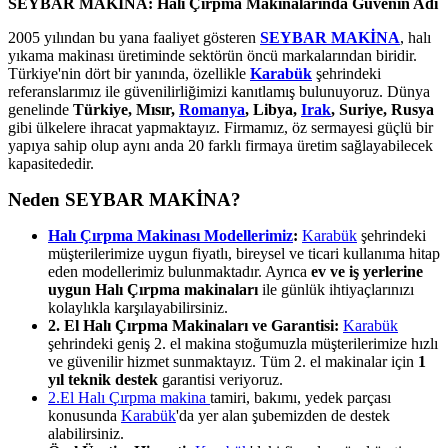
SEYBAR MAKİNA: Halı Çırpma Makinalarında Güvenin Adı
2005 yılından bu yana faaliyet gösteren
SEYBAR MAKİNA
, halı
yıkama makinası üretiminde sektörün öncü markalarından biridir.
Türkiye'nin dört bir yanında, özellikle
Karabük
şehrindeki
referanslarımız ile güvenilirliğimizi kanıtlamış bulunuyoruz. Dünya
genelinde
Türkiye, Mısır,
Romanya
, Libya,
Irak
, Suriye, Rusya
gibi ülkelere ihracat yapmaktayız. Firmamız, öz sermayesi güçlü bir
yapıya sahip olup aynı anda 20 farklı firmaya üretim sağlayabilecek
kapasitededir.
Neden SEYBAR MAKİNA?
Halı Çırpma Makinası Modellerimiz
:
Karabük
şehrindeki
müşterilerimize uygun fiyatlı, bireysel ve ticari kullanıma hitap
eden modellerimiz bulunmaktadır. Ayrıca
ev ve iş yerlerine
uygun Halı Çırpma makinaları
ile günlük ihtiyaçlarınızı
kolaylıkla karşılayabilirsiniz.
2. El Halı Çırpma Makinaları ve Garantisi:
Karabük
şehrindeki geniş 2. el makina stoğumuzla müşterilerimize hızlı
ve güvenilir hizmet sunmaktayız. Tüm 2. el makinalar için
1
yıl teknik destek
garantisi veriyoruz.
2.El Halı Çırpma makina
tamiri, bakımı, yedek parçası
konusunda
Karabük
'da yer alan şubemizden de destek
alabilirsiniz.