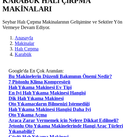
KARABUK HALı ÇıRPMA
MAKİNALARI
Seybar Halı Çırpma Makinalarının Gelişimine ve Sektöre Yön
Vermeye Devam Ediyor.
Anasayfa
Makinalar
Halı Çırpma
Karabük
Google'da En Çok Aranılan:
Bu Makinelerin Düzenli Bakımının Önemi Nedir?
7 Pistonlu Klima Kompresörü
Halı Yıkama Makinesi Ev Tipi
En Iyi Halı Yıkama Makinesi Hangisi
Dik Halı Yıkama Makinesi
Oto Yıkamacıların Bilmenizi Istemediği
Halı Yıkama Makinesi Hangisi Daha Iyi
Oto Yıkama Açma
Araca Zarar Vermemek için Nelere Dikkat Edilmeli?
Jetonlu Oto Yıkama Makinelerinde Hangi Araç Türleri
Yıkanabilir?
Güçlü Halı Yıkama Makinesi