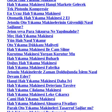
Halı Yıkama Makinesi Hangi Markete Gelecek
Tek Pistonlu Kompresör
En Ucuz Halı Yıkama Makinesi
Otomatik Halı Yıkama Makinesi 2 El
Jetonlu Oto Yıkama Makinelerinin Güvenliği Nasıl
Sağlanır?
Jeton veya Para Sıkışırsa Ne Yapılmalıdır?
Meç Halı Yıkama Makinesi
Yün Halı Nasıl Yıkanır
Oto Yıkama Dükkanı Maliyeti
Halı Yıkama Makinesi Ile Cam Silme
Kurutma Makinesi Yorgan Kurutur Mu
Halı Yıkama Makinesi Buharlı
Doğuş Halı Yıkama Makinesi
Halı Yıkama Makinesi Fabrika
Jetonlu Makinelerde Zaman Dolduğunda İşlem Nasıl
Devam Eder?
Hangi Halı Yıkama Makinesi Daha Iyi
Halı Yıkama Makinesi Deterjanı Tavsiye
Halı Yıkama Cilalama Makinesi
Halı Yıkama Makinesi Leke Çıkarıcı
Cami Halı Yıkama Makinesi
Halı Yıkama Makinesi Almanya Fiyatları
Paralı Oto Yıkama Makineleri Tasarruf Sağlar mı?