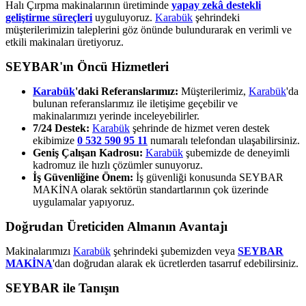
Halı Çırpma makinalarının üretiminde
yapay zekâ destekli
geliştirme süreçleri
uyguluyoruz.
Karabük
şehrindeki
müşterilerimizin taleplerini göz önünde bulundurarak en verimli ve
etkili makinaları üretiyoruz.
SEYBAR'ın Öncü Hizmetleri
Karabük
'daki Referanslarımız:
Müşterilerimiz,
Karabük
'da
bulunan referanslarımız ile iletişime geçebilir ve
makinalarımızı yerinde inceleyebilirler.
7/24 Destek:
Karabük
şehrinde de hizmet veren destek
ekibimize
0 532 590 95 11
numaralı telefondan ulaşabilirsiniz.
Geniş Çalışan Kadrosu:
Karabük
şubemizde de deneyimli
kadromuz ile hızlı çözümler sunuyoruz.
İş Güvenliğine Önem:
İş güvenliği konusunda SEYBAR
MAKİNA olarak sektörün standartlarının çok üzerinde
uygulamalar yapıyoruz.
Doğrudan Üreticiden Almanın Avantajı
Makinalarımızı
Karabük
şehrindeki şubemizden veya
SEYBAR
MAKİNA
'dan doğrudan alarak ek ücretlerden tasarruf edebilirsiniz.
SEYBAR ile Tanışın