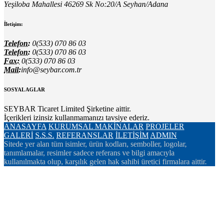
Yeşiloba Mahallesi 46269 Sk No:20/A Seyhan/Adana
İletişim:
Telefon:
0(533) 070 86 03
Telefon:
0(533) 070 86 03
Fax:
0(533) 070 86 03
Mail:
info@seybar.com.tr
SOSYAL AGLAR
SEYBAR Ticaret Limited Şirketine aittir.
İçerikleri izinsiz kullanmamanızı tavsiye ederiz.
ANASAYFA
KURUMSAL
MAKİNALAR
PROJELER
GALERİ
S.S.S.
REFERANSLAR
İLETİŞİM
ADMIN
Sitede yer alan tüm isimler, ürün kodları, semboller, logolar,
tanımlamalar, resimler sadece referans ve bilgi amacıyla
kullanılmakta olup, karşılık gelen hak sahibi üretici firmalara aittir.