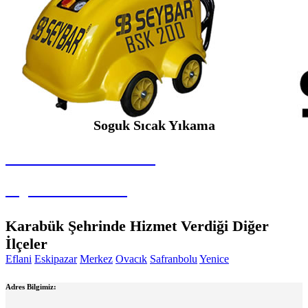
Soguk Sıcak Yıkama
SEYBAR MAKİNALARI
Soguk Sıcak Yıkama
Karabük Şehrinde Hizmet Verdiği Diğer
İlçeler
Eflani
Eskipazar
Merkez
Ovacık
Safranbolu
Yenice
Adres Bilgimiz: