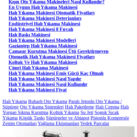
Kışın Oto Yıkama Makineleri Nasıl Kullanılır?
En Uygun Halı Yıkama Makinesi
Halı Yıkama Makinesi Otomatik Fiyatları
Halı Yıkama Makinesi Deterjanları
Endüstriyel Halı Yıkama Makinesi
Halı Yıkama Makinesi 8 Fırçalı
Halı Baskı Makinesi
Halı Yıkama Makinesi Modelleri
Gaziantep Halı Yıkama Makinesi
Çamaşır Kurutma Makinesi Ütü Gerektirmeyen
Otomatik Halı Yıkama Makinesi Fiyatları
Koltuk Ve Halı Yıkama Makinesi
Cimri Halı Yıkama Makinesi
Halı Yıkama Makinesi Emiş Gücü Kaç Olmalı
Halı Yıkama Makinesi Nasıl Yapılır
Halı Yıkama Makinesi Nasıl Kullanılır
Halı Yıkama Makinesi Fiyat
Halı Yıkama
Buharlı Oto Yıkama
Paralı Jetonlu Oto Yıkama /
Süpürge
Oto Yıkama Sistemleri
Halı Paketleme
Halı Çırpma
Halı
Yorgan Sıkma Kurutma
Koltuk Yıkama
Su Jeti
Soguk Sıcak
Yıkama
Köpük Tankı
Süpürgeler ve Ahtapot
Pistonlu Kompresör
Zemin Otomatları
Yağlama Ekipmanları
Yedek Parçalar