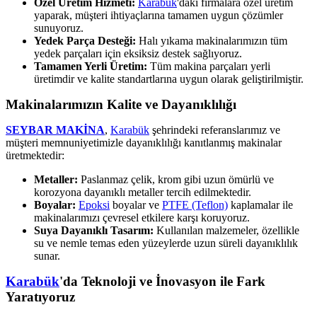
Özel Üretim Hizmeti:
Karabük
'daki firmalara özel üretim
yaparak, müşteri ihtiyaçlarına tamamen uygun çözümler
sunuyoruz.
Yedek Parça Desteği:
Halı yıkama makinalarımızın tüm
yedek parçaları için eksiksiz destek sağlıyoruz.
Tamamen Yerli Üretim:
Tüm makina parçaları yerli
üretimdir ve kalite standartlarına uygun olarak geliştirilmiştir.
Makinalarımızın Kalite ve Dayanıklılığı
SEYBAR MAKİNA
,
Karabük
şehrindeki referanslarımız ve
müşteri memnuniyetimizle dayanıklılığı kanıtlanmış makinalar
üretmektedir:
Metaller:
Paslanmaz çelik, krom gibi uzun ömürlü ve
korozyona dayanıklı metaller tercih edilmektedir.
Boyalar:
Epoksi
boyalar ve
PTFE (Teflon)
kaplamalar ile
makinalarımızı çevresel etkilere karşı koruyoruz.
Suya Dayanıklı Tasarım:
Kullanılan malzemeler, özellikle
su ve nemle temas eden yüzeylerde uzun süreli dayanıklılık
sunar.
Karabük
'da Teknoloji ve İnovasyon ile Fark
Yaratıyoruz