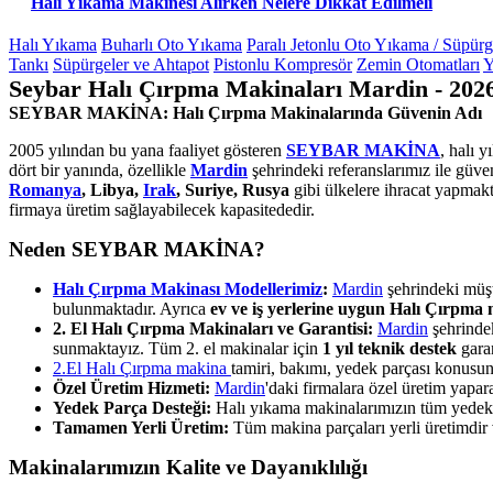
Halı Yıkama Makinesi Alırken Nelere Dikkat Edilmeli
Halı Yıkama
Buharlı Oto Yıkama
Paralı Jetonlu Oto Yıkama / Süpür
Tankı
Süpürgeler ve Ahtapot
Pistonlu Kompresör
Zemin Otomatları
Y
Seybar Halı Çırpma Makinaları Mardin - 202
SEYBAR MAKİNA: Halı Çırpma Makinalarında Güvenin Adı
2005 yılından bu yana faaliyet gösteren
SEYBAR MAKİNA
, halı 
dört bir yanında, özellikle
Mardin
şehrindeki referanslarımız ile güv
Romanya
, Libya,
Irak
, Suriye, Rusya
gibi ülkelere ihracat yapmakt
firmaya üretim sağlayabilecek kapasitededir.
Neden SEYBAR MAKİNA?
Halı Çırpma Makinası Modellerimiz
:
Mardin
şehrindeki müşte
bulunmaktadır. Ayrıca
ev ve iş yerlerine uygun Halı Çırpma 
2. El Halı Çırpma Makinaları ve Garantisi:
Mardin
şehrindek
sunmaktayız. Tüm 2. el makinalar için
1 yıl teknik destek
garan
2.El Halı Çırpma makina
tamiri, bakımı, yedek parçası konus
Özel Üretim Hizmeti:
Mardin
'daki firmalara özel üretim yapa
Yedek Parça Desteği:
Halı yıkama makinalarımızın tüm yedek pa
Tamamen Yerli Üretim:
Tüm makina parçaları yerli üretimdir ve
Makinalarımızın Kalite ve Dayanıklılığı