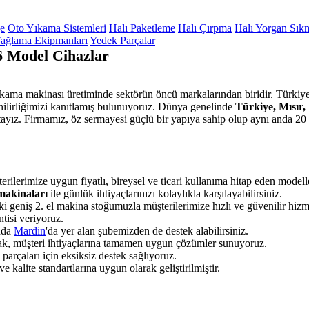
ge
Oto Yıkama Sistemleri
Halı Paketleme
Halı Çırpma
Halı Yorgan Sık
ağlama Ekipmanları
Yedek Parçalar
6 Model Cihazlar
yıkama makinası üretiminde sektörün öncü markalarından biridir. Türkiye
enilirliğimizi kanıtlamış bulunuyoruz. Dünya genelinde
Türkiye, Mısır,
ayız. Firmamız, öz sermayesi güçlü bir yapıya sahip olup aynı anda 20 
rilerimize uygun fiyatlı, bireysel ve ticari kullanıma hitap eden modell
makinaları
ile günlük ihtiyaçlarınızı kolaylıkla karşılayabilirsiniz.
i geniş 2. el makina stoğumuzla müşterilerimize hızlı ve güvenilir hizm
tisi veriyoruz.
unda
Mardin
'da yer alan şubemizden de destek alabilirsiniz.
rak, müşteri ihtiyaçlarına tamamen uygun çözümler sunuyoruz.
rçaları için eksiksiz destek sağlıyoruz.
 kalite standartlarına uygun olarak geliştirilmiştir.