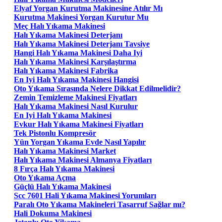
Elyaf Yorgan Kurutma Makinesine Atılır Mı
Kurutma Makinesi Yorgan Kurutur Mu
Meç Halı Yıkama Makinesi
Halı Yıkama Makinesi Deterjanı
Halı Yıkama Makinesi Deterjanı Tavsiye
Hangi Halı Yıkama Makinesi Daha Iyi
Halı Yıkama Makinesi Karşılaştırma
Halı Yıkama Makinesi Fabrika
En Iyi Halı Yıkama Makinesi Hangisi
Oto Yıkama Sırasında Nelere Dikkat Edilmelidir?
Zemin Temizleme Makinesi Fiyatları
Halı Yıkama Makinesi Nasıl Kurulur
En Iyi Halı Yıkama Makinesi
Evkur Halı Yıkama Makinesi Fiyatları
Tek Pistonlu Kompresör
Yün Yorgan Yıkama Evde Nasıl Yapılır
Halı Yıkama Makinesi Market
Halı Yıkama Makinesi Almanya Fiyatları
8 Fırça Halı Yıkama Makinesi
Oto Yıkama Açma
Güçlü Halı Yıkama Makinesi
Scc 7601 Hali Yıkama Makinesi Yorumları
Paralı Oto Yıkama Makineleri Tasarruf Sağlar mı?
Hali Dokuma Makinesi