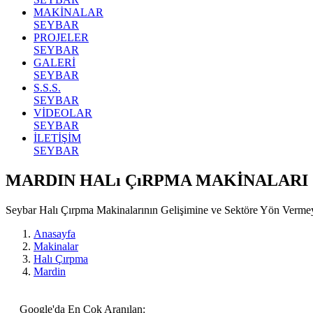
MAKİNALAR
SEYBAR
PROJELER
SEYBAR
GALERİ
SEYBAR
S.S.S.
SEYBAR
VİDEOLAR
SEYBAR
İLETİŞİM
SEYBAR
MARDIN HALı ÇıRPMA MAKİNALARI
Seybar Halı Çırpma Makinalarının Gelişimine ve Sektöre Yön Verm
Anasayfa
Makinalar
Halı Çırpma
Mardin
Google'da En Çok Aranılan: