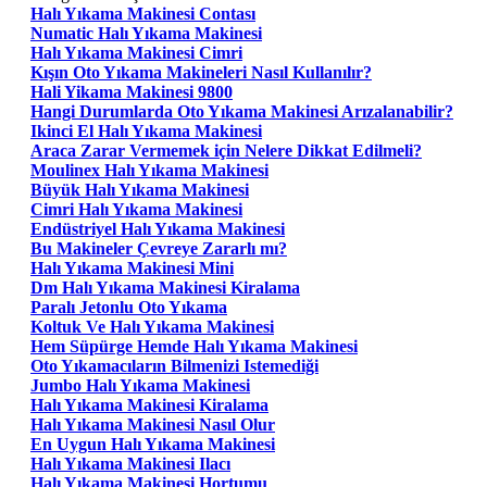
Halı Yıkama Makinesi Contası
Numatic Halı Yıkama Makinesi
Halı Yıkama Makinesi Cimri
Kışın Oto Yıkama Makineleri Nasıl Kullanılır?
Hali Yikama Makinesi 9800
Hangi Durumlarda Oto Yıkama Makinesi Arızalanabilir?
Ikinci El Halı Yıkama Makinesi
Araca Zarar Vermemek için Nelere Dikkat Edilmeli?
Moulinex Halı Yıkama Makinesi
Büyük Halı Yıkama Makinesi
Cimri Halı Yıkama Makinesi
Endüstriyel Halı Yıkama Makinesi
Bu Makineler Çevreye Zararlı mı?
Halı Yıkama Makinesi Mini
Dm Halı Yıkama Makinesi Kiralama
Paralı Jetonlu Oto Yıkama
Koltuk Ve Halı Yıkama Makinesi
Hem Süpürge Hemde Halı Yıkama Makinesi
Oto Yıkamacıların Bilmenizi Istemediği
Jumbo Halı Yıkama Makinesi
Halı Yıkama Makinesi Kiralama
Halı Yıkama Makinesi Nasıl Olur
En Uygun Halı Yıkama Makinesi
Halı Yıkama Makinesi Ilacı
Halı Yıkama Makinesi Hortumu