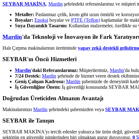
SEYBAR MAKİNA
,
Mardin
şehrindeki referanslarımız ve müşteri 
Metaller:
Paslanmaz çelik, krom gibi uzun ömürlü ve korozyona 
Boyalar:
Epoksi
boyalar ve
PTFE (Teflon)
kaplamalar ile makin
Suya Dayanıklı Tasarım:
Kullanılan malzemeler, özellikle su 
Mardin
'da Teknoloji ve İnovasyon ile Fark Yaratıyor
Halı Çırpma makinalarının üretiminde
yapay zekâ destekli geliştirme
SEYBAR'ın Öncü Hizmetleri
Mardin
'daki Referanslarımız:
Müşterilerimiz,
Mardin
'da bulu
7/24 Destek:
Mardin
şehrinde de hizmet veren destek ekibimi
Geniş Çalışan Kadrosu:
Mardin
şubemizde de deneyimli kadro
İş Güvenliğine Önem:
İş güvenliği konusunda SEYBAR MAKİNA
Doğrudan Üreticiden Almanın Avantajı
Makinalarımızı
Mardin
şehrindeki şubemizden veya
SEYBAR MAK
SEYBAR ile Tanışın
SEYBAR MAKİNA'yı tercih edenler yalnızca bir ürün değil, güvenilir 
sektörün en güvenilir isimlerinden biri olmaktan gurur duyuyoruz.
0 5