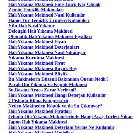
Halı Yıkama Makinesi Emiş Gücü Kaç Olmalı
Zemin Temizlik Makinaları
Halı Yıkama Makinesi Nasıl Kullanılır
Hangi Tür Temizlik Ürünleri Kullanılır?
Yün Halı Nasıl Yıkanır
Delonghi Halı Yıkama Makinesi
Otomatik Halı Yıkama Makinesi Fiyatları
Halı Yıkama Makinesi Fiyatı
Halı Yıkama Makinesi Deterjanları
Halı Yıkama Makinesi Nasıl Yıkanıyor
Yıkama Kurutma Makinesi
Halı Yıkama Makinesi Fiyat
Halı Yıkama Makinesi Büyük Boy
Halı Yıkama Makinesi Büyük
Bu Makinelerin Düzenli Bakımının Önemi Nedir?
Paralı Oto Yıkama Ve Köpük Makinesi
Su Basıncı Araca Zarar Verir mi?
Halı Yıkama Makinesi Hangi Deterjan Kullanılır
7 Pistonlu Klima Kompresörü
Neden Makineden Köpük ya da Su Çıkmıyor?
Halı Yıkama Makinesi Fiyatları
Jetonlu Oto Yıkama Makinelerinde Hangi Araç Türleri Yıkana
Japon Halı Yıkama Makinesi
Halı Yıkama Makinesi Deterjanı Yerine Ne Kullanılır
Halı Yıkama Makinesi Modelleri