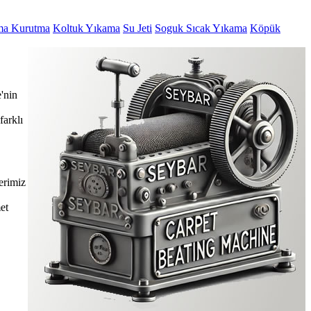
ma Kurutma
Koltuk Yıkama
Su Jeti
Soguk Sıcak Yıkama
Köpük
'nin
farklı
erimiz
et