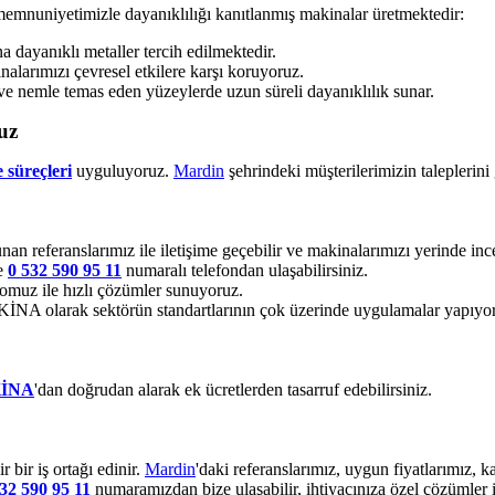
memnuniyetimizle dayanıklılığı kanıtlanmış makinalar üretmektedir:
dayanıklı metaller tercih edilmektedir.
alarımızı çevresel etkilere karşı koruyoruz.
ve nemle temas eden yüzeylerde uzun süreli dayanıklılık sunar.
uz
 süreçleri
uyguluyoruz.
Mardin
şehrindeki müşterilerimizin taleplerini
nan referanslarımız ile iletişime geçebilir ve makinalarımızı yerinde ince
ze
0 532 590 95 11
numaralı telefondan ulaşabilirsiniz.
muz ile hızlı çözümler sunuyoruz.
 olarak sektörün standartlarının çok üzerinde uygulamalar yapıyo
İNA
'dan doğrudan alarak ek ücretlerden tasarruf edebilirsiniz.
bir iş ortağı edinir.
Mardin
'daki referanslarımız, uygun fiyatlarımız,
32 590 95 11
numaramızdan bize ulaşabilir, ihtiyacınıza özel çözümler i