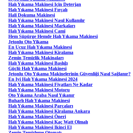
Halı Yıkama Makinesi Için Deterjan
Halı Yıkama Makinesi Fırçalı
Hali Dokuma Makinesi
Halı Yıkama Makinesi Nasıl Kullanılır
Halı Yıkama Makinesi Markaları
Halı Yıkama Makinesi Cami
Hem Süpürge Hemde Halı Yıkama Makinesi
Jetonlu Oto Yikama
En Ucuz Halı Yıkama Makinesi
Halı Yıkama Makinesi Kiralama
Zemin Temizlik Makinaları
Halı Yıkama Makinesi Başlığı
Güçlü Halı Yıkama Makinesi
Jetonlu Oto Yıkama Makinelerinin Güvenliği Nasıl Sağlanır?
En Iyi Halı Yıkama Makinesi 2024
Halı Yıkama Makinesi Fiyatları Ne Kadar
Halı Yıkama Makinesi Motoru
Oto Yıkama Araba Nasıl Yıkanır
Buharlı Halı Yıkama Makinesi
Halı Yıkama Makinesi Parçaları
Halı Yıkama Makinesi Kiralama Ankara
Halı Yıkama Makinesi Öneri
Halı Yıkama Makinesi Kaç Watt Olmalı
Halı Yıkama Makinesi Ikinci El
Zemin Temizleme Otomatı