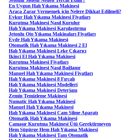
Jetonlu Sistem Neden Tercih Edilir?
En Uygun Halı Yıkama Makinesi
Araca Zarar Vermemek için Nelere Dikkat Edilmeli?
Evkur Halı Yıkama Makinesi Fiyatları
Kurutma Makinesi Nasıl Kurulur
Halı Yıkama Makinesi Karşılaştırma
Jetonlu Oto Yıkama Makinaları Fiyatları
Evde Halı Yıkama Makinesi
Otomatik Halı Yıkama Makinesi 2 El
Halı Yıkama Makinesi Leke Çıkarıcı
Ikinci El Halı Yıkama Makinesi
Kurutma Makinesi Fiyatları
Kurutma Makinesi Nasıl Bağlanır
Manuel Halı Yıkama Makinesi Fiyatları
Halı Yıkama Makinesi 8 Fırçalı
Halı Yıkama Makinesi Modelleri
Halı Yıkama Makinesi Deterjanı
Zemin Temizleme Makinesi
Numatic Halı Yıkama Makinesi
Manuel Halı Yıkama Makinesi
Halı Yıkama Makinesi Cam Silme Aparatı
Otomatik Halı Yıkama Makinesi
Çamaşır Kurutma Makinesi Ütü Gerektirmeyen
Hem Süpürge Hem Halı Yıkama Makinesi
Halı Yıkama Makinesi Tam Otomatik