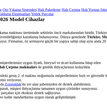
ge
Oto Yıkama Sistemleri
Halı Paketleme
Halı Çırpma
Halı Yorgan Sık
ağlama Ekipmanları
Yedek Parçalar
2026 Model Cihazlar
yıkama makinası üretiminde sektörün öncü markalarından biridir. Türkiye
güvenilirliğimizi kanıtlamış bulunuyoruz. Dünya genelinde
Türkiye, Mıs
ayız. Firmamız, öz sermayesi güçlü bir yapıya sahip olup aynı anda 20 
üşterilerimize uygun fiyatlı, bireysel ve ticari kullanıma hitap eden
 Halı Çırpma makinaları
ile günlük ihtiyaçlarınızı kolaylıkla
ndeki geniş 2. el makina stoğumuzla müşterilerimize hızlı ve güvenilir 
tisi veriyoruz.
unda
Zonguldak
'da yer alan şubemizden de destek alabilirsiniz.
yaparak, müşteri ihtiyaçlarına tamamen uygun çözümler sunuyoruz.
rçaları için eksiksiz destek sağlıyoruz.
 kalite standartlarına uygun olarak geliştirilmiştir.