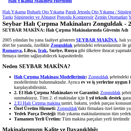
Halı Yıkama Makinesi Hortumu
Halı Yıkama
Buharlı Oto Yıkama
Paralı Jetonlu Oto Yıkama / Süpür
Tankı
Süpürgeler ve Ahtapot
Pistonlu Kompresör
Zemin Otomatları
Y
Seybar Halı Çırpma Makinaları Zonguldak - 
SEYBAR MAKİNA: Halı Çırpma Makinalarında Güvenin Adı
2005 yılından bu yana faaliyet gösteren
SEYBAR MAKİNA
, halı 
dört bir yanında, özellikle
Zonguldak
şehrindeki referanslarımız ile 
Romanya
, Libya,
Irak
, Suriye, Rusya
gibi ülkelere ihracat yapmakt
firmaya üretim sağlayabilecek kapasitededir.
Neden SEYBAR MAKİNA?
Halı Çırpma Makinası Modellerimiz
:
Zonguldak
şehrindeki m
modellerimiz bulunmaktadır. Ayrıca
ev ve iş yerlerine uygun
karşılayabilirsiniz.
2. El Halı Çırpma Makinaları ve Garantisi:
Zonguldak
şehri
sunmaktayız. Tüm 2. el makinalar için
1 yıl teknik destek
garan
2.El Halı Çırpma makina
tamiri, bakımı, yedek parçası konus
Özel Üretim Hizmeti:
Zonguldak
'daki firmalara özel üretim 
Yedek Parça Desteği:
Halı yıkama makinalarımızın tüm yedek pa
Tamamen Yerli Üretim:
Tüm makina parçaları yerli üretimdir ve
Makinalarımızın Kalite ve Dayanıklılığı