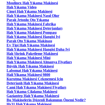
Moulinex Halı Yıkama Makinesi
Halı Yıkama Video
Cimri Halı Yıkama Makinesi
Halı Yıkama Makinesi Nasıl Olur
Paralı Jetonlu Oto Yıkama
Halı Yıkama Makinesi Fabrika
Halı Yıkama Makinesi Deterjanları
Halı Yıkama Makinesi Pompası
Halı Yıkama Makinesi Hangisi Iyi
Paralı Oto Yıkama Makinası
Ev Tipi Halı Yıkama Makinesi
Halı Yıkama Makinesi Hangisi Daha Iyi
Halı Shrink Paketleme Makinesi
Halı Yıkama Makinesi Mini
Halı Yıkama Makinesi Almanya Fiyatları
Büyük Halı Yıkama Makinesi
Labomat Halı Yıkama Makinesi
Hali Yikama Makinesi 9800
Kurutma Makinesi Çekmemesi Için
Deterjanlı Halı Yıkama Makinesi
Cami Halı Yıkama Makinesi Fiyatları
Halı Yıkama Cilalama Makinesi
Gaziantep Halı Yıkama Makinesi
Bu Makinelerin Düzenli Bakımının Önemi Nedir?
Hy31 Halı Yıkama Makinesi