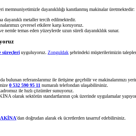
eri memnuniyetimizle dayanıklılığı kanıtlanmış makinalar üretmektedir:
dayanıklı metaller tercih edilmektedir.
alarımızı çevresel etkilere karşı koruyoruz.
ve nemle temas eden yüzeylerde uzun süreli dayanıklılık sunar.
ıyoruz
 süreçleri
uyguluyoruz.
Zonguldak
şehrindeki müşterilerimizin taleple
'da bulunan referanslarımız ile iletişime geçebilir ve makinalarımızı yerin
imize
0 532 590 95 11
numaralı telefondan ulaşabilirsiniz.
adromuz ile hızlı çözümler sunuyoruz.
 olarak sektörün standartlarının çok üzerinde uygulamalar yapıyo
MAKİNA
'dan doğrudan alarak ek ücretlerden tasarruf edebilirsiniz.