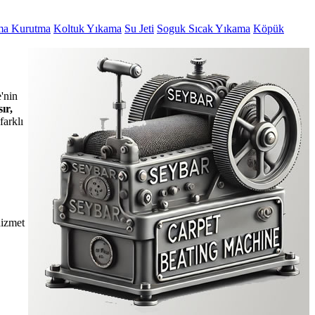
ma Kurutma
Koltuk Yıkama
Su Jeti
Soguk Sıcak Yıkama
Köpük
'nin
ır,
farklı
hizmet