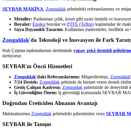
SEYBAR MAKİNA
,
Zonguldak
şehrindeki referanslarımız ve müşt
Metaller:
Paslanmaz çelik, krom gibi uzun ömürlü ve korozyona 
Boyalar:
Epoksi
boyalar ve
PTFE (Teflon)
kaplamalar ile makin
Suya Dayanıklı Tasarım:
Kullanılan malzemeler, özellikle su 
Zonguldak
'da Teknoloji ve İnovasyon ile Fark Yarat
Halı Çırpma makinalarının üretiminde
yapay zekâ destekli geliştirme
üretiyoruz.
SEYBAR'ın Öncü Hizmetleri
Zonguldak
'daki Referanslarımız:
Müşterilerimiz,
Zonguldak
7/24 Destek:
Zonguldak
şehrinde de hizmet veren destek ekib
Geniş Çalışan Kadrosu:
Zonguldak
şubemizde de deneyimli k
İş Güvenliğine Önem:
İş güvenliği konusunda SEYBAR MAKİNA
Doğrudan Üreticiden Almanın Avantajı
Makinalarımızı
Zonguldak
şehrindeki şubemizden veya
SEYBAR 
SEYBAR ile Tanışın