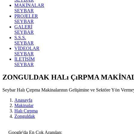
MAKİNALAR
SEYBAR
PROJELER
SEYBAR
GALERİ
SEYBAR
S.S.S.
SEYBAR
VİDEOLAR
SEYBAR
İLETİŞİM
SEYBAR
ZONGULDAK HALı ÇıRPMA MAKİNA
Seybar Halı Çırpma Makinalarının Gelişimine ve Sektöre Yön Verm
Anasayfa
Makinalar
Halı Çırpma
Zonguldak
Google'da En Çok Aranılan: