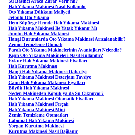
Su Basıncı Araca Zarar Verir mi?
Halı Yıkama Makinesi Nasıl Kullanılır
Oto Yıkama Dükkanı Maliyeti
Jetonlu Oto Yikama
Hem Süpürge Hemde Halı Yıkama Makinesi
Halı Yıkama Makinesi Ile Yatak Yıkanır Mı
Jumbo Halı Yıkama Makinesi
Hangi Durumlarda Oto Yıkama Makinesi Arızalanabilir?
Zemin Temizleme Otomatı
Paralı Oto Yıkama Makinelerinin Avantajları Nelerdir?
Kışın Oto Yıkama Makineleri Nasıl Kullanılır?
Evkur Halı Yıkama Makinesi Fiyatları
Halı Kurutma Makinası
Hangi Halı Yıkama Makinesi Daha Iyi
Halı Yıkama Makinesi Deterjanı Tavsiye
Cami Halı Yıkama Makinesi Fiyatları
Büyük Halı Yıkama Makinesi
Neden Makineden Köpük ya da Su Çıkmıyor?
Halı Yıkama Makinesi Otomatik Fiyatları
Halı Yıkama Makinesi Fırçalı
Halı Yıkama Makinesi Mini
Zemin Temizleme Otomatları
Labomat Halı Yıkama Makinesi
Yorgan Kurutma Makinesi
Kurutma Makinesi Nasıl Bağlanır