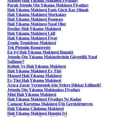
Manuel Halı Yıkama Makinesi Fiyatları
Paralı Jetonlu Oto Yıkama Makinası Fiyatları
Halı Yıkama Makinesi Emiş Gücü Kaç Olmalı
Halı Yıkama Makinesi Markaları
Halı Yıkama Makinesi Pompası
Halı Yıkama Makinesi Nasıl Olur
Dostlar Halı Yıkama Makinesi
Halı Yıkama Makinesi Lidl
Halı Yıkama Makinesi Fiyat
Zemin Temizleme Makinesi
Tek Pistonlu Kompresör
En Iyi Halı Yıkama Makinesi Hangisi
Jetonlu Oto Yıkama Makinelerinin Güvenliği Nasıl
Sağlanır?
Koltuk Ve Halı Yıkama Makinesi
Halı Yıkama Makinesi Ev Tipi
Manuel Halı Yıkama Makinesi
Ev Tipi Halı Yıkama Makinesi
Araca Zarar Vermemek için Nelere Dikkat Edilmeli?
Jetonlu Oto Yıkama Makinaları Fiyatları
Mini Halı Yıkama Makinesi
Halı Yıkama Makinesi Fiyatları Ne Kadar
Çamaşır Kurutma Makinesi Ütü Gerektirmeyen
Halı Yıkama Cilalama Makinesi
Halı Yıkama Makinesi Hangisi Iyi