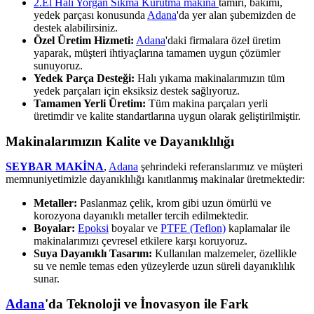
2.El Halı Yorgan Sıkma Kurutma makina
tamiri, bakımı,
yedek parçası konusunda
Adana
'da yer alan şubemizden de
destek alabilirsiniz.
Özel Üretim Hizmeti:
Adana
'daki firmalara özel üretim
yaparak, müşteri ihtiyaçlarına tamamen uygun çözümler
sunuyoruz.
Yedek Parça Desteği:
Halı yıkama makinalarımızın tüm
yedek parçaları için eksiksiz destek sağlıyoruz.
Tamamen Yerli Üretim:
Tüm makina parçaları yerli
üretimdir ve kalite standartlarına uygun olarak geliştirilmiştir.
Makinalarımızın Kalite ve Dayanıklılığı
SEYBAR MAKİNA
,
Adana
şehrindeki referanslarımız ve müşteri
memnuniyetimizle dayanıklılığı kanıtlanmış makinalar üretmektedir:
Metaller:
Paslanmaz çelik, krom gibi uzun ömürlü ve
korozyona dayanıklı metaller tercih edilmektedir.
Boyalar:
Epoksi
boyalar ve
PTFE (Teflon)
kaplamalar ile
makinalarımızı çevresel etkilere karşı koruyoruz.
Suya Dayanıklı Tasarım:
Kullanılan malzemeler, özellikle
su ve nemle temas eden yüzeylerde uzun süreli dayanıklılık
sunar.
Adana
'da Teknoloji ve İnovasyon ile Fark