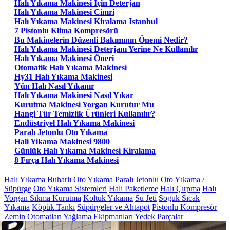
Halı Yıkama Makinesi Için Deterjan
Halı Yıkama Makinesi Cimri
Halı Yıkama Makinesi Kiralama Istanbul
7 Pistonlu Klima Kompresörü
Bu Makinelerin Düzenli Bakımının Önemi Nedir?
Halı Yıkama Makinesi Deterjanı Yerine Ne Kullanılır
Halı Yıkama Makinesi Öneri
Otomatik Halı Yıkama Makinesi
Hy31 Halı Yıkama Makinesi
Yün Halı Nasıl Yıkanır
Halı Yıkama Makinesi Nasıl Yıkar
Kurutma Makinesi Yorgan Kurutur Mu
Hangi Tür Temizlik Ürünleri Kullanılır?
Endüstriyel Halı Yıkama Makinesi
Paralı Jetonlu Oto Yıkama
Hali Yikama Makinesi 9800
Günlük Halı Yıkama Makinesi Kiralama
8 Fırça Halı Yıkama Makinesi
Halı Yıkama
Buharlı Oto Yıkama
Paralı Jetonlu Oto Yıkama /
Süpürge
Oto Yıkama Sistemleri
Halı Paketleme
Halı Çırpma
Halı
Yorgan Sıkma Kurutma
Koltuk Yıkama
Su Jeti
Soguk Sıcak
Yıkama
Köpük Tankı
Süpürgeler ve Ahtapot
Pistonlu Kompresör
Zemin Otomatları
Yağlama Ekipmanları
Yedek Parçalar