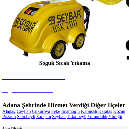
Soguk Sıcak Yıkama
SEYBAR MAKİNALARI
Soguk Sıcak Yıkama
Adana Şehrinde Hizmet Verdiği Diğer İlçeler
Aladağ
Ceyhan
Çukurova
Feke
İmamoğlu
Karaisalı
Karataş
Kozan
Pozantı
Saimbeyli
Sarıçam
Seyhan
Tufanbeyli
Yumurtalık
Yüreğir
Adres Bilgimiz: