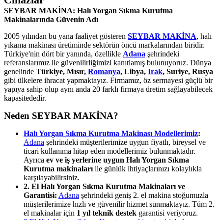
SEYBAR MAKİNA: Halı Yorgan Sıkma Kurutma
Makinalarında Güvenin Adı
2005 yılından bu yana faaliyet gösteren
SEYBAR MAKİNA
, halı
yıkama makinası üretiminde sektörün öncü markalarından biridir.
Türkiye'nin dört bir yanında, özellikle
Adana
şehrindeki
referanslarımız ile güvenilirliğimizi kanıtlamış bulunuyoruz. Dünya
genelinde
Türkiye, Mısır,
Romanya
, Libya,
Irak
, Suriye, Rusya
gibi ülkelere ihracat yapmaktayız. Firmamız, öz sermayesi güçlü bir
yapıya sahip olup aynı anda 20 farklı firmaya üretim sağlayabilecek
kapasitededir.
Neden SEYBAR MAKİNA?
Halı Yorgan Sıkma Kurutma Makinası Modellerimiz
:
Adana
şehrindeki müşterilerimize uygun fiyatlı, bireysel ve
ticari kullanıma hitap eden modellerimiz bulunmaktadır.
Ayrıca
ev ve iş yerlerine uygun Halı Yorgan Sıkma
Kurutma makinaları
ile günlük ihtiyaçlarınızı kolaylıkla
karşılayabilirsiniz.
2. El Halı Yorgan Sıkma Kurutma Makinaları ve
Garantisi:
Adana
şehrindeki geniş 2. el makina stoğumuzla
müşterilerimize hızlı ve güvenilir hizmet sunmaktayız. Tüm 2.
el makinalar için
1 yıl teknik destek
garantisi veriyoruz.