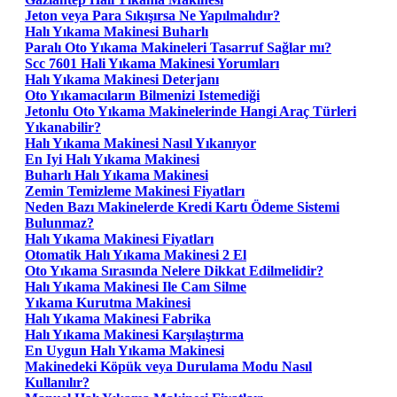
Jeton veya Para Sıkışırsa Ne Yapılmalıdır?
Halı Yıkama Makinesi Buharlı
Paralı Oto Yıkama Makineleri Tasarruf Sağlar mı?
Scc 7601 Hali Yıkama Makinesi Yorumları
Halı Yıkama Makinesi Deterjanı
Oto Yıkamacıların Bilmenizi Istemediği
Jetonlu Oto Yıkama Makinelerinde Hangi Araç Türleri
Yıkanabilir?
Halı Yıkama Makinesi Nasıl Yıkanıyor
En Iyi Halı Yıkama Makinesi
Buharlı Halı Yıkama Makinesi
Zemin Temizleme Makinesi Fiyatları
Neden Bazı Makinelerde Kredi Kartı Ödeme Sistemi
Bulunmaz?
Halı Yıkama Makinesi Fiyatları
Otomatik Halı Yıkama Makinesi 2 El
Oto Yıkama Sırasında Nelere Dikkat Edilmelidir?
Halı Yıkama Makinesi Ile Cam Silme
Yıkama Kurutma Makinesi
Halı Yıkama Makinesi Fabrika
Halı Yıkama Makinesi Karşılaştırma
En Uygun Halı Yıkama Makinesi
Makinedeki Köpük veya Durulama Modu Nasıl
Kullanılır?