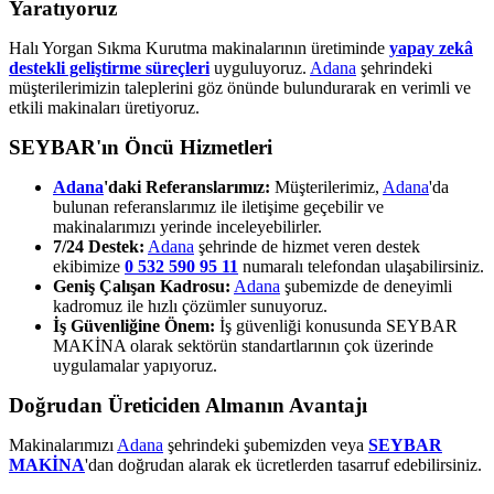
Yaratıyoruz
Halı Yorgan Sıkma Kurutma makinalarının üretiminde
yapay zekâ
destekli geliştirme süreçleri
uyguluyoruz.
Adana
şehrindeki
müşterilerimizin taleplerini göz önünde bulundurarak en verimli ve
etkili makinaları üretiyoruz.
SEYBAR'ın Öncü Hizmetleri
Adana
'daki Referanslarımız:
Müşterilerimiz,
Adana
'da
bulunan referanslarımız ile iletişime geçebilir ve
makinalarımızı yerinde inceleyebilirler.
7/24 Destek:
Adana
şehrinde de hizmet veren destek
ekibimize
0 532 590 95 11
numaralı telefondan ulaşabilirsiniz.
Geniş Çalışan Kadrosu:
Adana
şubemizde de deneyimli
kadromuz ile hızlı çözümler sunuyoruz.
İş Güvenliğine Önem:
İş güvenliği konusunda SEYBAR
MAKİNA olarak sektörün standartlarının çok üzerinde
uygulamalar yapıyoruz.
Doğrudan Üreticiden Almanın Avantajı
Makinalarımızı
Adana
şehrindeki şubemizden veya
SEYBAR
MAKİNA
'dan doğrudan alarak ek ücretlerden tasarruf edebilirsiniz.