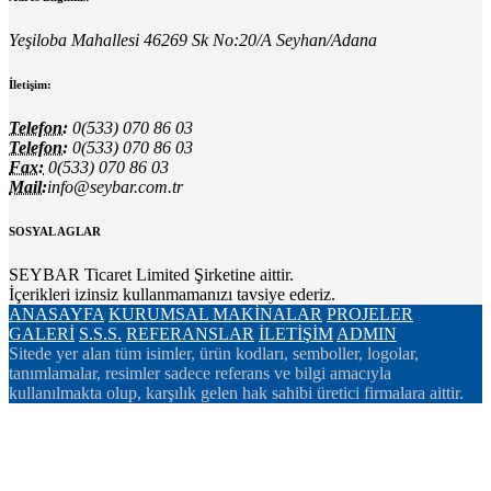
Yeşiloba Mahallesi 46269 Sk No:20/A Seyhan/Adana
İletişim:
Telefon:
0(533) 070 86 03
Telefon:
0(533) 070 86 03
Fax:
0(533) 070 86 03
Mail:
info@seybar.com.tr
SOSYAL AGLAR
SEYBAR Ticaret Limited Şirketine aittir.
İçerikleri izinsiz kullanmamanızı tavsiye ederiz.
ANASAYFA
KURUMSAL
MAKİNALAR
PROJELER
GALERİ
S.S.S.
REFERANSLAR
İLETİŞİM
ADMIN
Sitede yer alan tüm isimler, ürün kodları, semboller, logolar,
tanımlamalar, resimler sadece referans ve bilgi amacıyla
kullanılmakta olup, karşılık gelen hak sahibi üretici firmalara aittir.