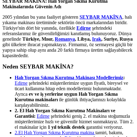
SEYBAR MAKİNA: Halı Yorgan Sıkma Kurutma
Makinalarında Güvenin Adı
2005 yılından bu yana faaliyet gösteren
SEYBAR MAKİNA
, halı
yıkama makinası üretiminde sektörün öncü markalarından biridir.
Türkiye'nin dört bir yanında, özellikle
Edirne
şehrindeki
referanslarımız ile güvenilirliğimizi kanıtlamış bulunuyoruz. Dünya
genelinde
Türkiye, Mısır,
Romanya
, Libya,
Irak
, Suriye, Rusya
gibi ülkelere ihracat yapmaktayız. Firmamız, öz sermayesi güçlü bir
yapıya sahip olup aynı anda 20 farklı firmaya üretim sağlayabilecek
kapasitededir.
Neden SEYBAR MAKİNA?
Halı Yorgan Sıkma Kurutma Makinası Modellerimiz
:
Edirne
şehrindeki müşterilerimize uygun fiyatlı, bireysel ve
ticari kullanıma hitap eden modellerimiz bulunmaktadır.
Ayrıca
ev ve iş yerlerine uygun Halı Yorgan Sıkma
Kurutma makinaları
ile günlük ihtiyaçlarınızı kolaylıkla
karşılayabilirsiniz.
2. El Halı Yorgan Sıkma Kurutma Makinaları ve
Garantisi:
Edirne
şehrindeki geniş 2. el makina stoğumuzla
müşterilerimize hızlı ve güvenilir hizmet sunmaktayız. Tüm 2.
el makinalar için
1 yıl teknik destek
garantisi veriyoruz.
2.El Halı Yorgan Sıkma Kurutma makina
tamiri, bakımı,