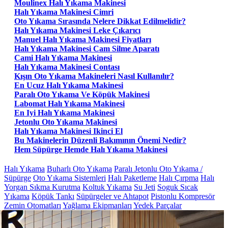
Moulinex Halı Yıkama Makinesi
Halı Yıkama Makinesi Cimri
Oto Yıkama Sırasında Nelere Dikkat Edilmelidir?
Halı Yıkama Makinesi Leke Çıkarıcı
Manuel Halı Yıkama Makinesi Fiyatları
Halı Yıkama Makinesi Cam Silme Aparatı
Cami Halı Yıkama Makinesi
Halı Yıkama Makinesi Contası
Kışın Oto Yıkama Makineleri Nasıl Kullanılır?
En Ucuz Halı Yıkama Makinesi
Paralı Oto Yıkama Ve Köpük Makinesi
Labomat Halı Yıkama Makinesi
En Iyi Halı Yıkama Makinesi
Jetonlu Oto Yıkama Makinesi
Halı Yıkama Makinesi Ikinci El
Bu Makinelerin Düzenli Bakımının Önemi Nedir?
Hem Süpürge Hemde Halı Yıkama Makinesi
Halı Yıkama
Buharlı Oto Yıkama
Paralı Jetonlu Oto Yıkama /
Süpürge
Oto Yıkama Sistemleri
Halı Paketleme
Halı Çırpma
Halı
Yorgan Sıkma Kurutma
Koltuk Yıkama
Su Jeti
Soguk Sıcak
Yıkama
Köpük Tankı
Süpürgeler ve Ahtapot
Pistonlu Kompresör
Zemin Otomatları
Yağlama Ekipmanları
Yedek Parçalar