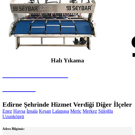
Halı Yıkama
SEYBAR MAKİNALARI
Halı Yıkama
Edirne Şehrinde Hizmet Verdiği Diğer İlçeler
Enez
Havsa
İpsala
Keşan
Lalapaşa
Meriç
Merkez
Süloğlu
Uzunköprü
Adres Bilgimiz: