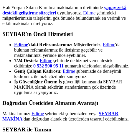
Halı Yorgan Sıkma Kurutma makinalarının üretiminde
yapay zekâ
destekli geliştirme süreçleri
uyguluyoruz.
Edirne
şehrindeki
müşterilerimizin taleplerini göz önünde bulundurarak en verimli ve
etkili makinaları üretiyoruz.
SEYBAR'ın Öncü Hizmetleri
Edirne
'daki Referanslarımız:
Müşterilerimiz,
Edirne
'da
bulunan referanslarımız ile iletişime geçebilir ve
makinalarımızı yerinde inceleyebilirler.
7/24 Destek:
Edirne
şehrinde de hizmet veren destek
ekibimize
0 532 590 95 11
numaralı telefondan ulaşabilirsiniz.
Geniş Çalışan Kadrosu:
Edirne
şubemizde de deneyimli
kadromuz ile hızlı çözümler sunuyoruz.
İş Güvenliğine Önem:
İş güvenliği konusunda SEYBAR
MAKİNA olarak sektörün standartlarının çok üzerinde
uygulamalar yapıyoruz.
Doğrudan Üreticiden Almanın Avantajı
Makinalarımızı
Edirne
şehrindeki şubemizden veya
SEYBAR
MAKİNA
'dan doğrudan alarak ek ücretlerden tasarruf edebilirsiniz.
SEYBAR ile Tanışın