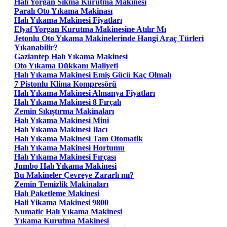
Halı Yorgan Sıkma Kurutma Makinesi
Paralı Oto Yıkama Makinası
Halı Yıkama Makinesi Fiyatları
Elyaf Yorgan Kurutma Makinesine Atılır Mı
Jetonlu Oto Yıkama Makinelerinde Hangi Araç Türleri
Yıkanabilir?
Gaziantep Halı Yıkama Makinesi
Oto Yıkama Dükkanı Maliyeti
Halı Yıkama Makinesi Emiş Gücü Kaç Olmalı
7 Pistonlu Klima Kompresörü
Halı Yıkama Makinesi Almanya Fiyatları
Halı Yıkama Makinesi 8 Fırçalı
Zemin Sıkıştırma Makinaları
Halı Yıkama Makinesi Mini
Halı Yıkama Makinesi Ilacı
Halı Yıkama Makinesi Tam Otomatik
Halı Yıkama Makinesi Hortumu
Halı Yıkama Makinesi Fırçası
Jumbo Halı Yıkama Makinesi
Bu Makineler Çevreye Zararlı mı?
Zemin Temizlik Makinaları
Halı Paketleme Makinesi
Hali Yikama Makinesi 9800
Numatic Halı Yıkama Makinesi
Yıkama Kurutma Makinesi