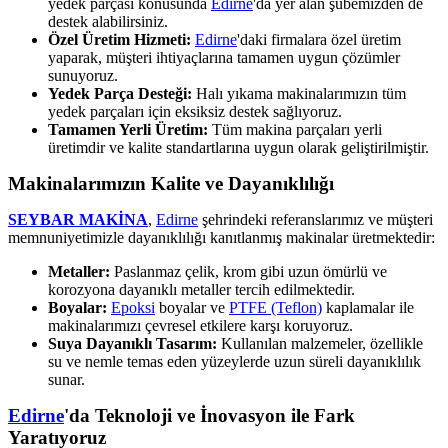
yedek parçası konusunda
Edirne
'da yer alan şubemizden de
destek alabilirsiniz.
Özel Üretim Hizmeti:
Edirne
'daki firmalara özel üretim
yaparak, müşteri ihtiyaçlarına tamamen uygun çözümler
sunuyoruz.
Yedek Parça Desteği:
Halı yıkama makinalarımızın tüm
yedek parçaları için eksiksiz destek sağlıyoruz.
Tamamen Yerli Üretim:
Tüm makina parçaları yerli
üretimdir ve kalite standartlarına uygun olarak geliştirilmiştir.
Makinalarımızın Kalite ve Dayanıklılığı
SEYBAR MAKİNA
,
Edirne
şehrindeki referanslarımız ve müşteri
memnuniyetimizle dayanıklılığı kanıtlanmış makinalar üretmektedir:
Metaller:
Paslanmaz çelik, krom gibi uzun ömürlü ve
korozyona dayanıklı metaller tercih edilmektedir.
Boyalar:
Epoksi
boyalar ve
PTFE (Teflon)
kaplamalar ile
makinalarımızı çevresel etkilere karşı koruyoruz.
Suya Dayanıklı Tasarım:
Kullanılan malzemeler, özellikle
su ve nemle temas eden yüzeylerde uzun süreli dayanıklılık
sunar.
Edirne
'da Teknoloji ve İnovasyon ile Fark
Yaratıyoruz