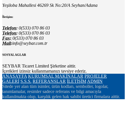
Yeşiloba Mahallesi 46269 Sk No:20/A Seyhan/Adana
İletişim:
Telefon:
0(533) 070 86 03
Telefon:
0(533) 070 86 03
Fax:
0(533) 070 86 03
Mail:
info@seybar.com.tr
SOSYAL AGLAR
SEYBAR Ticaret Limited Şirketine aittir.
İçerikleri izinsiz kullanmamanızı tavsiye ederiz.
ANASAYFA
KURUMSAL
MAKİNALAR
PROJELER
GALERİ
S.S.S.
REFERANSLAR
İLETİŞİM
ADMIN
Sitede yer alan tüm isimler, ürün kodları, semboller, logolar,
tanımlamalar, resimler sadece referans ve bilgi amacıyla
kullanılmakta olup, karşılık gelen hak sahibi üretici firmalara aittir.