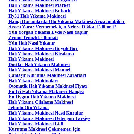
Halı Yıkama Makinesi Market
Halı Yıkama Makinesi Buharlı
Hy31 Halı Yıkama Makinesi
Hangi Durumlarda Oto Yıkama Makinesi Arızalanabilir?
Araca Zarar Vermemek için Nelere Dikkat Edilmeli?
Yün Yorgan Yıkama Evde Nasıl Yapılır
Zemin Temizlik Otomatı
Yün Halı Nasıl Yıkanır
Halı Yıkama Makinesi Büyük Boy
Halı Yıkama Makinesi Kiralama
Halı Yıkama Makinesi
Dostlar Halı Yıkama Makinesi
Halı Yıkama Makinesi Manuel
Çamaşır Kurutma Makinesi Zararları
Halı Yıkama Makinaları
Otomatik Halı Yıkama Makinesi Fiyatı
En Iyi Halı Yıkama Makinesi Hangisi
En Uygun Halı Yıkama Makinesi
Halı Yıkama Cilalama Makinesi
Jetonlu Oto Yikama
Halı Yıkama Makinesi Nasıl Kurulur
Halı Yıkama Makinesi Deterjanı Tavsiye
Halı Yıkama Makinesi Lidl
Kurutma Makinesi Çekmemesi Için