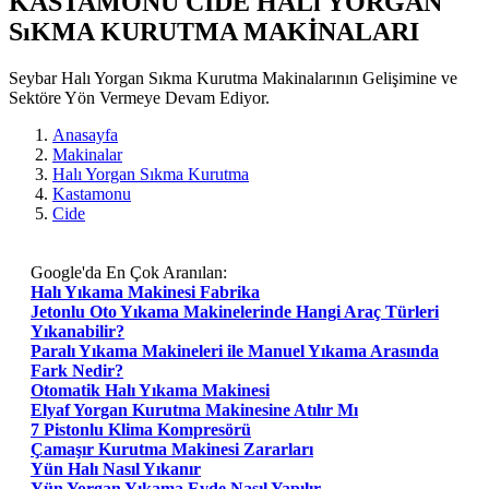
KASTAMONU CIDE HALı YORGAN
SıKMA KURUTMA MAKİNALARI
Seybar Halı Yorgan Sıkma Kurutma Makinalarının Gelişimine ve
Sektöre Yön Vermeye Devam Ediyor.
Anasayfa
Makinalar
Halı Yorgan Sıkma Kurutma
Kastamonu
Cide
Google'da En Çok Aranılan:
Halı Yıkama Makinesi Fabrika
Jetonlu Oto Yıkama Makinelerinde Hangi Araç Türleri
Yıkanabilir?
Paralı Yıkama Makineleri ile Manuel Yıkama Arasında
Fark Nedir?
Otomatik Halı Yıkama Makinesi
Elyaf Yorgan Kurutma Makinesine Atılır Mı
7 Pistonlu Klima Kompresörü
Çamaşır Kurutma Makinesi Zararları
Yün Halı Nasıl Yıkanır
Yün Yorgan Yıkama Evde Nasıl Yapılır