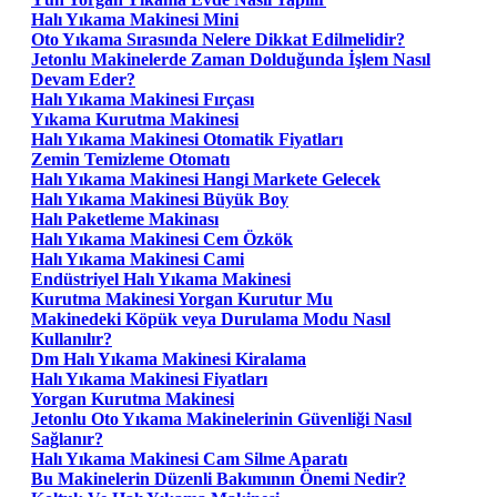
Halı Yıkama Makinesi Mini
Oto Yıkama Sırasında Nelere Dikkat Edilmelidir?
Jetonlu Makinelerde Zaman Dolduğunda İşlem Nasıl
Devam Eder?
Halı Yıkama Makinesi Fırçası
Yıkama Kurutma Makinesi
Halı Yıkama Makinesi Otomatik Fiyatları
Zemin Temizleme Otomatı
Halı Yıkama Makinesi Hangi Markete Gelecek
Halı Yıkama Makinesi Büyük Boy
Halı Paketleme Makinası
Halı Yıkama Makinesi Cem Özkök
Halı Yıkama Makinesi Cami
Endüstriyel Halı Yıkama Makinesi
Kurutma Makinesi Yorgan Kurutur Mu
Makinedeki Köpük veya Durulama Modu Nasıl
Kullanılır?
Dm Halı Yıkama Makinesi Kiralama
Halı Yıkama Makinesi Fiyatları
Yorgan Kurutma Makinesi
Jetonlu Oto Yıkama Makinelerinin Güvenliği Nasıl
Sağlanır?
Halı Yıkama Makinesi Cam Silme Aparatı
Bu Makinelerin Düzenli Bakımının Önemi Nedir?