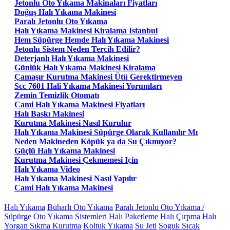
Jetonlu Oto Yıkama Makinaları Fiyatları
Doğuş Halı Yıkama Makinesi
Paralı Jetonlu Oto Yıkama
Halı Yıkama Makinesi Kiralama Istanbul
Hem Süpürge Hemde Halı Yıkama Makinesi
Jetonlu Sistem Neden Tercih Edilir?
Deterjanlı Halı Yıkama Makinesi
Günlük Halı Yıkama Makinesi Kiralama
Çamaşır Kurutma Makinesi Ütü Gerektirmeyen
Scc 7601 Hali Yıkama Makinesi Yorumları
Zemin Temizlik Otomatı
Cami Halı Yıkama Makinesi Fiyatları
Halı Baskı Makinesi
Kurutma Makinesi Nasıl Kurulur
Halı Yıkama Makinesi Süpürge Olarak Kullanılır Mı
Neden Makineden Köpük ya da Su Çıkmıyor?
Güçlü Halı Yıkama Makinesi
Kurutma Makinesi Çekmemesi Için
Halı Yıkama Video
Halı Yıkama Makinesi Nasıl Yapılır
Cami Halı Yıkama Makinesi
Halı Yıkama
Buharlı Oto Yıkama
Paralı Jetonlu Oto Yıkama /
Süpürge
Oto Yıkama Sistemleri
Halı Paketleme
Halı Çırpma
Halı
Yorgan Sıkma Kurutma
Koltuk Yıkama
Su Jeti
Soguk Sıcak