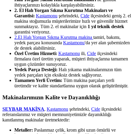
ihtiyaçlarınızı kolaylıkla karşılayabilirsiniz.
2. El Halı Yorgan Sıkma Kurutma Makinaları ve
Garantisi:
Kastamonu
şehrindeki,
Cide
ilçesindeki geniş 2. el
makina stoğumuzla müşterilerimize hızlı ve güvenilir hizmet
sunmaktayız. Tüm 2. el makinalar için
1 yıl teknik destek
garantisi veriyoruz.
2.El Halı Yorgan Sıkma Kurutma makina
tamiri, bakımı,
yedek parçası konusunda
Kastamonu
'da yer alan şubemizden
de destek alabilirsiniz.
Özel Üretim Hizmeti:
Kastamonu
ili,
Cide
ilçesindeki
firmalara özel üretim yaparak, müşteri ihtiyaçlarına tamamen
uygun çözümler sunuyoruz.
Yedek Parça Desteği:
Halı yıkama makinalarımızın tüm
yedek parçaları için eksiksiz destek sağlıyoruz.
Tamamen Yerli Üretim:
Tüm makina parçaları yerli
üretimdir ve kalite standartlarına uygun olarak geliştirilmiştir.
Makinalarımızın Kalite ve Dayanıklılığı
SEYBAR MAKİNA
,
Kastamonu
şehrindeki,
Cide
ilçesindeki
referanslarımız ve müşteri memnuniyetimizle dayanıklılığı
kanıtlanmış makinalar üretmektedir:
Metaller:
Paslanmaz çelik, krom gibi uzun ömürlü ve