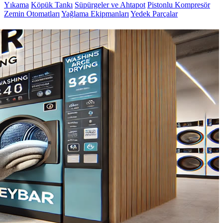
Yıkama
Köpük Tankı
Süpürgeler ve Ahtapot
Pistonlu Kompresör
Zemin Otomatları
Yağlama Ekipmanları
Yedek Parçalar