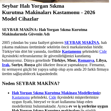
Seybar Halı Yorgan Sıkma
Kurutma Makinaları Kastamonu - 2026
Model Cihazlar
SEYBAR MAKİNA: Halı Yorgan Sıkma Kurutma
Makinalarında Güvenin Adı
2005 yılından bu yana faaliyet gösteren
SEYBAR MAKİNA
, halı
yıkama makinası üretiminde sektörün öncü markalarından biridir.
Türkiye'nin dört bir yanında, özellikle
Kastamonu
şehrindeki
Cide
ilçesindeki referanslarımız ile güvenilirliğimizi kanıtlamış
bulunuyoruz. Dünya genelinde
Türkiye, Mısır,
Romanya
, Libya,
Irak
, Suriye, Rusya
gibi ülkelere ihracat yapmaktayız. Firmamız,
öz sermayesi güçlü bir yapıya sahip olup aynı anda 20 farklı firmaya
üretim sağlayabilecek kapasitededir.
Neden SEYBAR MAKİNA?
Halı Yorgan Sıkma Kurutma Makinası Modellerimiz
:
Kastamonu
şehrindeki,
Cide
ilçesindeki müşterilerimize
uygun fiyatlı, bireysel ve ticari kullanıma hitap eden
modellerimiz bulunmaktadır. Ayrıca
ev ve iş yerlerine uygun
Halı Yorgan Sıkma Kurutma makinaları
ile günlük