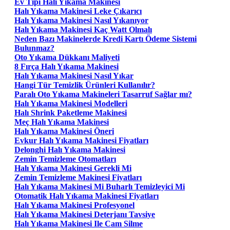
Ev Tipi Halı Yıkama Makinesi
Halı Yıkama Makinesi Leke Çıkarıcı
Halı Yıkama Makinesi Nasıl Yıkanıyor
Halı Yıkama Makinesi Kaç Watt Olmalı
Neden Bazı Makinelerde Kredi Kartı Ödeme Sistemi
Bulunmaz?
Oto Yıkama Dükkanı Maliyeti
8 Fırça Halı Yıkama Makinesi
Halı Yıkama Makinesi Nasıl Yıkar
Hangi Tür Temizlik Ürünleri Kullanılır?
Paralı Oto Yıkama Makineleri Tasarruf Sağlar mı?
Halı Yıkama Makinesi Modelleri
Halı Shrink Paketleme Makinesi
Meç Halı Yıkama Makinesi
Halı Yıkama Makinesi Öneri
Evkur Halı Yıkama Makinesi Fiyatları
Delonghi Halı Yıkama Makinesi
Zemin Temizleme Otomatları
Halı Yıkama Makinesi Gerekli Mi
Zemin Temizleme Makinesi Fiyatları
Halı Yıkama Makinesi Mi Buharlı Temizleyici Mi
Otomatik Halı Yıkama Makinesi Fiyatları
Halı Yıkama Makinesi Profesyonel
Halı Yıkama Makinesi Deterjanı Tavsiye
Halı Yıkama Makinesi Ile Cam Silme