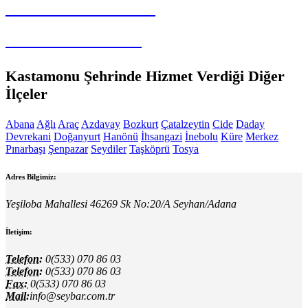
SEYBAR MAKİNALARI
Oto Yıkama Sistemleri
Kastamonu Şehrinde Hizmet Verdiği Diğer
İlçeler
Abana
Ağlı
Araç
Azdavay
Bozkurt
Çatalzeytin
Cide
Daday
Devrekani
Doğanyurt
Hanönü
İhsangazi
İnebolu
Küre
Merkez
Pınarbaşı
Şenpazar
Seydiler
Taşköprü
Tosya
Adres Bilgimiz:
Yeşiloba Mahallesi 46269 Sk No:20/A Seyhan/Adana
İletişim:
Telefon:
0(533) 070 86 03
Telefon:
0(533) 070 86 03
Fax:
0(533) 070 86 03
Mail:
info@seybar.com.tr