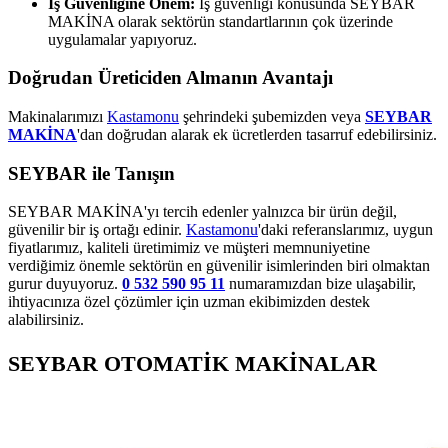
İş Güvenliğine Önem:
İş güvenliği konusunda SEYBAR
MAKİNA olarak sektörün standartlarının çok üzerinde
uygulamalar yapıyoruz.
Doğrudan Üreticiden Almanın Avantajı
Makinalarımızı
Kastamonu
şehrindeki şubemizden veya
SEYBAR
MAKİNA
'dan doğrudan alarak ek ücretlerden tasarruf edebilirsiniz.
SEYBAR ile Tanışın
SEYBAR MAKİNA'yı tercih edenler yalnızca bir ürün değil,
güvenilir bir iş ortağı edinir.
Kastamonu
'daki referanslarımız, uygun
fiyatlarımız, kaliteli üretimimiz ve müşteri memnuniyetine
verdiğimiz önemle sektörün en güvenilir isimlerinden biri olmaktan
gurur duyuyoruz.
0 532 590 95 11
numaramızdan bize ulaşabilir,
ihtiyacınıza özel çözümler için uzman ekibimizden destek
alabilirsiniz.
SEYBAR OTOMATİK MAKİNALAR