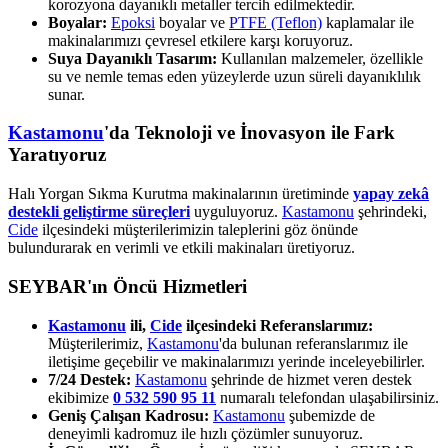
korozyona dayanıklı metaller tercih edilmektedir.
Boyalar:
Epoksi
boyalar ve
PTFE (Teflon)
kaplamalar ile
makinalarımızı çevresel etkilere karşı koruyoruz.
Suya Dayanıklı Tasarım:
Kullanılan malzemeler, özellikle
su ve nemle temas eden yüzeylerde uzun süreli dayanıklılık
sunar.
Kastamonu
'da Teknoloji ve İnovasyon ile Fark
Yaratıyoruz
Halı Yorgan Sıkma Kurutma makinalarının üretiminde
yapay zekâ
destekli geliştirme süreçleri
uyguluyoruz.
Kastamonu
şehrindeki,
Cide
ilçesindeki müşterilerimizin taleplerini göz önünde
bulundurarak en verimli ve etkili makinaları üretiyoruz.
SEYBAR'ın Öncü Hizmetleri
Kastamonu
ili,
Cide
ilçesindeki Referanslarımız:
Müşterilerimiz,
Kastamonu
'da bulunan referanslarımız ile
iletişime geçebilir ve makinalarımızı yerinde inceleyebilirler.
7/24 Destek:
Kastamonu
şehrinde de hizmet veren destek
ekibimize
0 532 590 95 11
numaralı telefondan ulaşabilirsiniz.
Geniş Çalışan Kadrosu:
Kastamonu
şubemizde de
deneyimli kadromuz ile hızlı çözümler sunuyoruz.