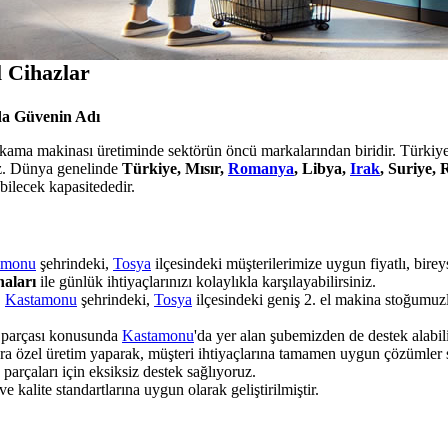
 Cihazlar
a Güvenin Adı
yıkama makinası üretiminde sektörün öncü markalarından biridir. Türkiye'
ruz. Dünya genelinde
Türkiye, Mısır,
Romanya
, Libya,
Irak
, Suriye,
bilecek kapasitededir.
amonu
şehrindeki,
Tosya
ilçesindeki müşterilerimize uygun fiyatlı, bire
naları
ile günlük ihtiyaçlarınızı kolaylıkla karşılayabilirsiniz.
:
Kastamonu
şehrindeki,
Tosya
ilçesindeki geniş 2. el makina stoğumuzl
k parçası konusunda
Kastamonu
'da yer alan şubemizden de destek alabili
ara özel üretim yaparak, müşteri ihtiyaçlarına tamamen uygun çözümler
rçaları için eksiksiz destek sağlıyoruz.
 kalite standartlarına uygun olarak geliştirilmiştir.