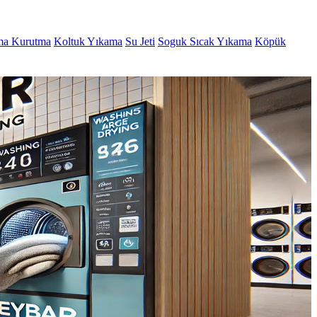
ma Kurutma
Koltuk Yıkama
Su Jeti
Soguk Sıcak Yıkama
Köpük