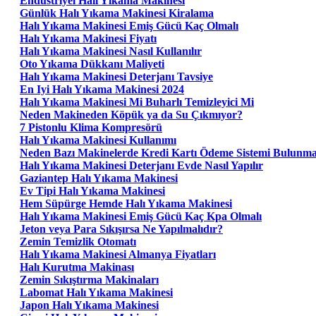
Endüstriyel Halı Yıkama Makinesi
Günlük Halı Yıkama Makinesi Kiralama
Halı Yıkama Makinesi Emiş Gücü Kaç Olmalı
Halı Yıkama Makinesi Fiyatı
Halı Yıkama Makinesi Nasıl Kullanılır
Oto Yıkama Dükkanı Maliyeti
Halı Yıkama Makinesi Deterjanı Tavsiye
En Iyi Halı Yıkama Makinesi 2024
Halı Yıkama Makinesi Mi Buharlı Temizleyici Mi
Neden Makineden Köpük ya da Su Çıkmıyor?
7 Pistonlu Klima Kompresörü
Halı Yıkama Makinesi Kullanımı
Neden Bazı Makinelerde Kredi Kartı Ödeme Sistemi Bulunm
Halı Yıkama Makinesi Deterjanı Evde Nasıl Yapılır
Gaziantep Halı Yıkama Makinesi
Ev Tipi Halı Yıkama Makinesi
Hem Süpürge Hemde Halı Yıkama Makinesi
Halı Yıkama Makinesi Emiş Gücü Kaç Kpa Olmalı
Jeton veya Para Sıkışırsa Ne Yapılmalıdır?
Zemin Temizlik Otomatı
Halı Yıkama Makinesi Almanya Fiyatları
Halı Kurutma Makinası
Zemin Sıkıştırma Makinaları
Labomat Halı Yıkama Makinesi
Japon Halı Yıkama Makinesi