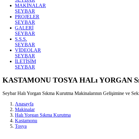
MAKİNALAR
SEYBAR
PROJELER
SEYBAR
GALERİ
SEYBAR
S.S.S.
SEYBAR
VİDEOLAR
SEYBAR
İLETİŞİM
SEYBAR
KASTAMONU TOSYA HALı YORGAN 
Seybar Halı Yorgan Sıkma Kurutma Makinalarının Gelişimine ve Se
Anasayfa
Makinalar
Halı Yorgan Sıkma Kurutma
Kastamonu
Tosya