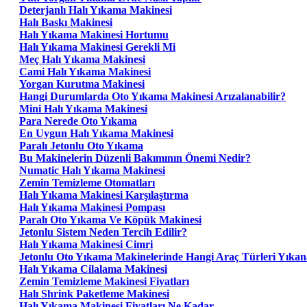
Deterjanlı Halı Yıkama Makinesi
Halı Baskı Makinesi
Halı Yıkama Makinesi Hortumu
Halı Yıkama Makinesi Gerekli Mi
Meç Halı Yıkama Makinesi
Cami Halı Yıkama Makinesi
Yorgan Kurutma Makinesi
Hangi Durumlarda Oto Yıkama Makinesi Arızalanabilir?
Mini Halı Yıkama Makinesi
Para Nerede Oto Yıkama
En Uygun Halı Yıkama Makinesi
Paralı Jetonlu Oto Yıkama
Bu Makinelerin Düzenli Bakımının Önemi Nedir?
Numatic Halı Yıkama Makinesi
Zemin Temizleme Otomatları
Halı Yıkama Makinesi Karşılaştırma
Halı Yıkama Makinesi Pompası
Paralı Oto Yıkama Ve Köpük Makinesi
Jetonlu Sistem Neden Tercih Edilir?
Halı Yıkama Makinesi Cimri
Jetonlu Oto Yıkama Makinelerinde Hangi Araç Türleri Yıkana
Halı Yıkama Cilalama Makinesi
Zemin Temizleme Makinesi Fiyatları
Halı Shrink Paketleme Makinesi
Halı Yıkama Makinesi Fiyatları Ne Kadar