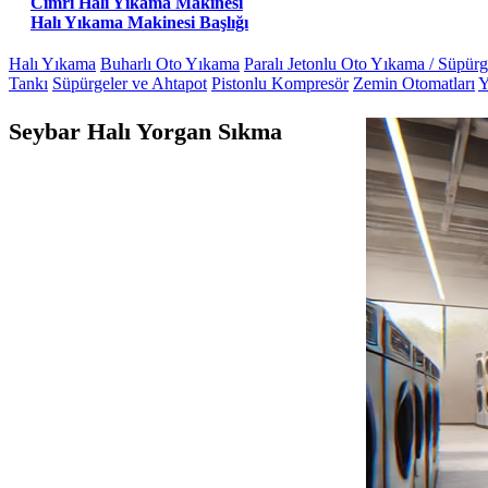
Cimri Halı Yıkama Makinesi
Halı Yıkama Makinesi Başlığı
Halı Yıkama
Buharlı Oto Yıkama
Paralı Jetonlu Oto Yıkama / Süpür
Tankı
Süpürgeler ve Ahtapot
Pistonlu Kompresör
Zemin Otomatları
Y
Seybar Halı Yorgan Sıkma