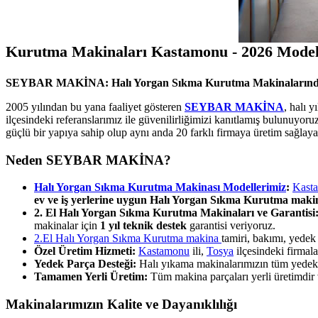
Kurutma Makinaları Kastamonu - 2026 Model
SEYBAR MAKİNA: Halı Yorgan Sıkma Kurutma Makinalarınd
2005 yılından bu yana faaliyet gösteren
SEYBAR MAKİNA
, halı 
ilçesindeki referanslarımız ile güvenilirliğimizi kanıtlamış bulunuyo
güçlü bir yapıya sahip olup aynı anda 20 farklı firmaya üretim sağlaya
Neden SEYBAR MAKİNA?
Halı Yorgan Sıkma Kurutma Makinası Modellerimiz
:
Kast
ev ve iş yerlerine uygun Halı Yorgan Sıkma Kurutma maki
2. El Halı Yorgan Sıkma Kurutma Makinaları ve Garantisi
makinalar için
1 yıl teknik destek
garantisi veriyoruz.
2.El Halı Yorgan Sıkma Kurutma makina
tamiri, bakımı, yede
Özel Üretim Hizmeti:
Kastamonu
ili,
Tosya
ilçesindeki firmal
Yedek Parça Desteği:
Halı yıkama makinalarımızın tüm yedek pa
Tamamen Yerli Üretim:
Tüm makina parçaları yerli üretimdir ve
Makinalarımızın Kalite ve Dayanıklılığı