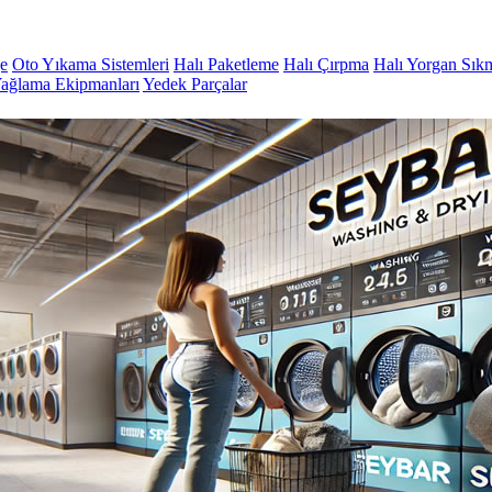
ge
Oto Yıkama Sistemleri
Halı Paketleme
Halı Çırpma
Halı Yorgan Sık
ağlama Ekipmanları
Yedek Parçalar