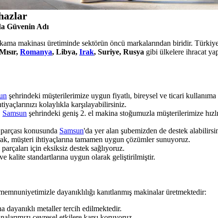
hazlar
a Güvenin Adı
yıkama makinası üretiminde sektörün öncü markalarından biridir. Türkiye'
Mısır,
Romanya
, Libya,
Irak
, Suriye, Rusya
gibi ülkelere ihracat y
un
şehrindeki müşterilerimize uygun fiyatlı, bireysel ve ticari kullanı
tiyaçlarınızı kolaylıkla karşılayabilirsiniz.
:
Samsun
şehrindeki geniş 2. el makina stoğumuzla müşterilerimize hızl
k parçası konusunda
Samsun
'da yer alan şubemizden de destek alabilirsin
arak, müşteri ihtiyaçlarına tamamen uygun çözümler sunuyoruz.
rçaları için eksiksiz destek sağlıyoruz.
 kalite standartlarına uygun olarak geliştirilmiştir.
 memnuniyetimizle dayanıklılığı kanıtlanmış makinalar üretmektedir:
dayanıklı metaller tercih edilmektedir.
alarımızı çevresel etkilere karşı koruyoruz.