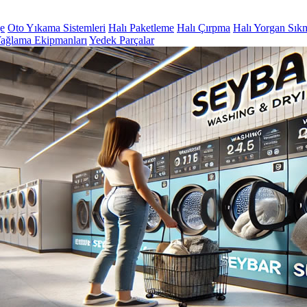
ge
Oto Yıkama Sistemleri
Halı Paketleme
Halı Çırpma
Halı Yorgan Sık
ağlama Ekipmanları
Yedek Parçalar