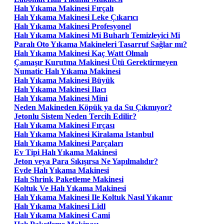
Halı Yıkama Makinesi Fırçalı
Halı Yıkama Makinesi Leke Çıkarıcı
Halı Yıkama Makinesi Profesyonel
Halı Yıkama Makinesi Mi Buharlı Temizleyici Mi
Paralı Oto Yıkama Makineleri Tasarruf Sağlar mı?
Halı Yıkama Makinesi Kaç Watt Olmalı
Çamaşır Kurutma Makinesi Ütü Gerektirmeyen
Numatic Halı Yıkama Makinesi
Halı Yıkama Makinesi Büyük
Halı Yıkama Makinesi Ilacı
Halı Yıkama Makinesi Mini
Neden Makineden Köpük ya da Su Çıkmıyor?
Jetonlu Sistem Neden Tercih Edilir?
Halı Yıkama Makinesi Fırçası
Halı Yıkama Makinesi Kiralama Istanbul
Halı Yıkama Makinesi Parçaları
Ev Tipi Halı Yıkama Makinesi
Jeton veya Para Sıkışırsa Ne Yapılmalıdır?
Evde Halı Yıkama Makinesi
Halı Shrink Paketleme Makinesi
Koltuk Ve Halı Yıkama Makinesi
Halı Yıkama Makinesi Ile Koltuk Nasıl Yıkanır
Halı Yıkama Makinesi Lidl
Halı Yıkama Makinesi Cami