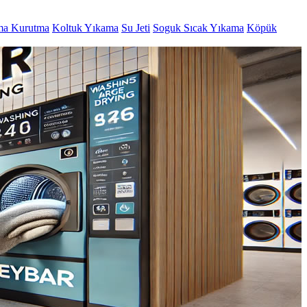
ma Kurutma
Koltuk Yıkama
Su Jeti
Soguk Sıcak Yıkama
Köpük