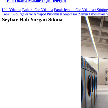
Halı Yıkama Makinesi Için Deterjan
Halı Yıkama
Buharlı Oto Yıkama
Paralı Jetonlu Oto Yıkama / Süpür
Tankı
Süpürgeler ve Ahtapot
Pistonlu Kompresör
Zemin Otomatları
Y
Seybar Halı Yorgan Sıkma