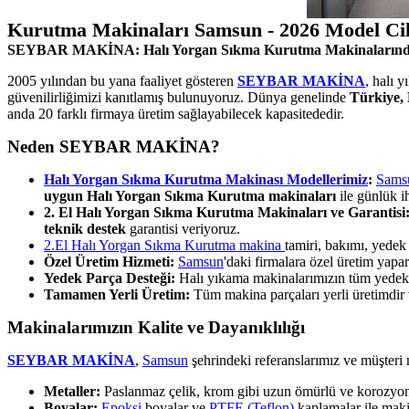
Kurutma Makinaları Samsun - 2026 Model Ci
SEYBAR MAKİNA: Halı Yorgan Sıkma Kurutma Makinalarınd
2005 yılından bu yana faaliyet gösteren
SEYBAR MAKİNA
, halı 
güvenilirliğimizi kanıtlamış bulunuyoruz. Dünya genelinde
Türkiye, 
anda 20 farklı firmaya üretim sağlayabilecek kapasitededir.
Neden SEYBAR MAKİNA?
Halı Yorgan Sıkma Kurutma Makinası Modellerimiz
:
Sams
uygun Halı Yorgan Sıkma Kurutma makinaları
ile günlük ih
2. El Halı Yorgan Sıkma Kurutma Makinaları ve Garantisi
teknik destek
garantisi veriyoruz.
2.El Halı Yorgan Sıkma Kurutma makina
tamiri, bakımı, yede
Özel Üretim Hizmeti:
Samsun
'daki firmalara özel üretim yap
Yedek Parça Desteği:
Halı yıkama makinalarımızın tüm yedek pa
Tamamen Yerli Üretim:
Tüm makina parçaları yerli üretimdir ve
Makinalarımızın Kalite ve Dayanıklılığı
SEYBAR MAKİNA
,
Samsun
şehrindeki referanslarımız ve müşteri
Metaller:
Paslanmaz çelik, krom gibi uzun ömürlü ve korozyona 
Boyalar:
Epoksi
boyalar ve
PTFE (Teflon)
kaplamalar ile makin