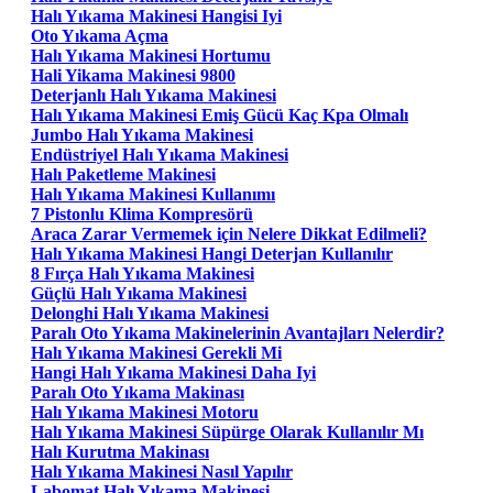
Halı Yıkama Makinesi Hangisi Iyi
Oto Yıkama Açma
Halı Yıkama Makinesi Hortumu
Hali Yikama Makinesi 9800
Deterjanlı Halı Yıkama Makinesi
Halı Yıkama Makinesi Emiş Gücü Kaç Kpa Olmalı
Jumbo Halı Yıkama Makinesi
Endüstriyel Halı Yıkama Makinesi
Halı Paketleme Makinesi
Halı Yıkama Makinesi Kullanımı
7 Pistonlu Klima Kompresörü
Araca Zarar Vermemek için Nelere Dikkat Edilmeli?
Halı Yıkama Makinesi Hangi Deterjan Kullanılır
8 Fırça Halı Yıkama Makinesi
Güçlü Halı Yıkama Makinesi
Delonghi Halı Yıkama Makinesi
Paralı Oto Yıkama Makinelerinin Avantajları Nelerdir?
Halı Yıkama Makinesi Gerekli Mi
Hangi Halı Yıkama Makinesi Daha Iyi
Paralı Oto Yıkama Makinası
Halı Yıkama Makinesi Motoru
Halı Yıkama Makinesi Süpürge Olarak Kullanılır Mı
Halı Kurutma Makinası
Halı Yıkama Makinesi Nasıl Yapılır
Labomat Halı Yıkama Makinesi