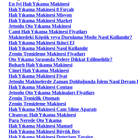
En Iyi Halı Yıkama Makinesi
Halı Yıkama Makinesi 8 Fırçalı
Halı Yıkama Makinesi Misyon
Halı Yıkama Makinesi Market
Jetonlu Oto Yıkama Makinesi
Cami Halı Yıkama Makinesi Fiyatları
Makinedeki Köpük veya Durulama Modu Nasıl Kullanılır?
Halı Yıkama Makinesi Ikinci El
Halı Yıkama Makinesi Nasıl Kullanılır
Zemin Temizleme Makinesi Fiyatları
Oto Yıkama Sırasında Nelere Dikkat Edilmelidir?
Buharlı Halı Yıkama Makinesi
Cimri Halı Yıkama Makinesi
Halı Yıkama Makinesi Fiyat
Jetonlu Makinelerde Zaman Dolduğunda İşlem Nasıl Devam 
Halı Yıkama Makinesi Contası
Jetonlu Oto Yıkama Makinaları Fiyatları
Zemin Temizlik Otomatı
Zemin Temizleme Makinesi
Halı Yıkama Makinesi Cam Silme Aparatı
Cleanvac Halı Yıkama Makinesi
Para Nerede Oto Yıkama
Halı Yıkama Makinesi Manuel
Halı Yıkama Makinesi Büyük Boy
Halı Yıkama Makinesi Deterjanı Tavsiye