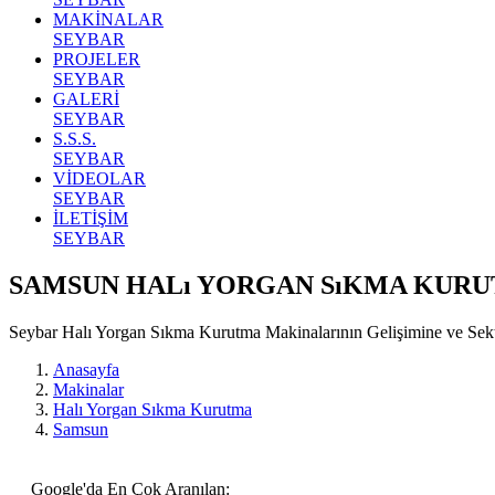
MAKİNALAR
SEYBAR
PROJELER
SEYBAR
GALERİ
SEYBAR
S.S.S.
SEYBAR
VİDEOLAR
SEYBAR
İLETİŞİM
SEYBAR
SAMSUN HALı YORGAN SıKMA KUR
Seybar Halı Yorgan Sıkma Kurutma Makinalarının Gelişimine ve Se
Anasayfa
Makinalar
Halı Yorgan Sıkma Kurutma
Samsun
Google'da En Çok Aranılan: