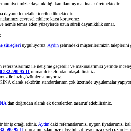
emnuniyetimizle dayanıklılığı kanıtlanmış makinalar üretmektedir:
dayanıklı metaller tercih edilmektedir.
alarımızı çevresel etkilere karşı koruyoruz.
ve nemle temas eden yüzeylerde uzun süreli dayanıklılık sunar.
z
e süreçleri
uyguluyoruz.
Aydın
şehrindeki müşterilerimizin taleplerini
 referanslarımız ile iletişime geçebilir ve makinalarımızı yerinde inceley
0 532 590 95 11
numaralı telefondan ulaşabilirsiniz.
uz ile hızlı çözümler sunuyoruz.
 olarak sektörün standartlarının çok üzerinde uygulamalar yapıyo
İNA
'dan doğrudan alarak ek ücretlerden tasarruf edebilirsiniz.
bir iş ortağı edinir.
Aydın
'daki referanslarımız, uygun fiyatlarımız, k
32 590 95 11
numaramızdan bize ulaşabilir, ihtiyacınıza özel çözümler i