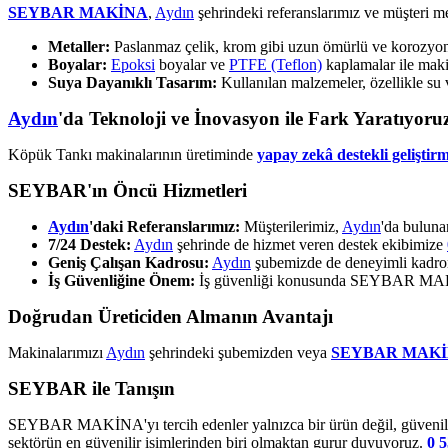
SEYBAR MAKİNA
,
Aydın
şehrindeki referanslarımız ve müşteri m
Metaller:
Paslanmaz çelik, krom gibi uzun ömürlü ve korozyona 
Boyalar:
Epoksi
boyalar ve
PTFE (Teflon)
kaplamalar ile makin
Suya Dayanıklı Tasarım:
Kullanılan malzemeler, özellikle su 
Aydın
'da Teknoloji ve İnovasyon ile Fark Yaratıyoru
Köpük Tankı makinalarının üretiminde
yapay zekâ destekli geliştirm
SEYBAR'ın Öncü Hizmetleri
Aydın
'daki Referanslarımız:
Müşterilerimiz,
Aydın
'da bulunan
7/24 Destek:
Aydın
şehrinde de hizmet veren destek ekibimize
Geniş Çalışan Kadrosu:
Aydın
şubemizde de deneyimli kadrom
İş Güvenliğine Önem:
İş güvenliği konusunda SEYBAR MAKİNA
Doğrudan Üreticiden Almanın Avantajı
Makinalarımızı
Aydın
şehrindeki şubemizden veya
SEYBAR MAK
SEYBAR ile Tanışın
SEYBAR MAKİNA'yı tercih edenler yalnızca bir ürün değil, güvenilir 
sektörün en güvenilir isimlerinden biri olmaktan gurur duyuyoruz.
0 5