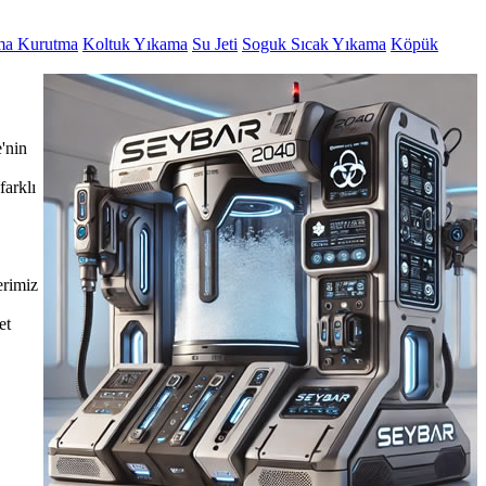
ma Kurutma
Koltuk Yıkama
Su Jeti
Soguk Sıcak Yıkama
Köpük
'nin
farklı
erimiz
et