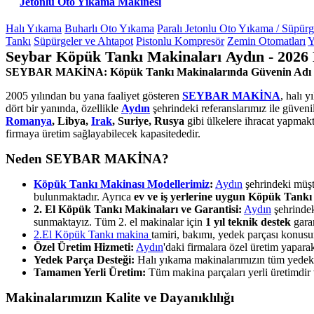
Jetonlu Oto Yıkama Makinesi
Halı Yıkama
Buharlı Oto Yıkama
Paralı Jetonlu Oto Yıkama / Süpür
Tankı
Süpürgeler ve Ahtapot
Pistonlu Kompresör
Zemin Otomatları
Y
Seybar Köpük Tankı Makinaları Aydın - 2026
SEYBAR MAKİNA: Köpük Tankı Makinalarında Güvenin Adı
2005 yılından bu yana faaliyet gösteren
SEYBAR MAKİNA
, halı 
dört bir yanında, özellikle
Aydın
şehrindeki referanslarımız ile güven
Romanya
, Libya,
Irak
, Suriye, Rusya
gibi ülkelere ihracat yapmakt
firmaya üretim sağlayabilecek kapasitededir.
Neden SEYBAR MAKİNA?
Köpük Tankı Makinası Modellerimiz
:
Aydın
şehrindeki müşte
bulunmaktadır. Ayrıca
ev ve iş yerlerine uygun Köpük Tankı
2. El Köpük Tankı Makinaları ve Garantisi:
Aydın
şehrindek
sunmaktayız. Tüm 2. el makinalar için
1 yıl teknik destek
garan
2.El Köpük Tankı makina
tamiri, bakımı, yedek parçası konus
Özel Üretim Hizmeti:
Aydın
'daki firmalara özel üretim yapar
Yedek Parça Desteği:
Halı yıkama makinalarımızın tüm yedek pa
Tamamen Yerli Üretim:
Tüm makina parçaları yerli üretimdir ve
Makinalarımızın Kalite ve Dayanıklılığı