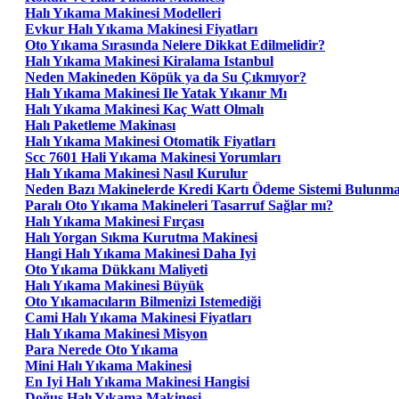
Halı Yıkama Makinesi Modelleri
Evkur Halı Yıkama Makinesi Fiyatları
Oto Yıkama Sırasında Nelere Dikkat Edilmelidir?
Halı Yıkama Makinesi Kiralama Istanbul
Neden Makineden Köpük ya da Su Çıkmıyor?
Halı Yıkama Makinesi Ile Yatak Yıkanır Mı
Halı Yıkama Makinesi Kaç Watt Olmalı
Halı Paketleme Makinası
Halı Yıkama Makinesi Otomatik Fiyatları
Scc 7601 Hali Yıkama Makinesi Yorumları
Halı Yıkama Makinesi Nasıl Kurulur
Neden Bazı Makinelerde Kredi Kartı Ödeme Sistemi Bulunm
Paralı Oto Yıkama Makineleri Tasarruf Sağlar mı?
Halı Yıkama Makinesi Fırçası
Halı Yorgan Sıkma Kurutma Makinesi
Hangi Halı Yıkama Makinesi Daha Iyi
Oto Yıkama Dükkanı Maliyeti
Halı Yıkama Makinesi Büyük
Oto Yıkamacıların Bilmenizi Istemediği
Cami Halı Yıkama Makinesi Fiyatları
Halı Yıkama Makinesi Misyon
Para Nerede Oto Yıkama
Mini Halı Yıkama Makinesi
En Iyi Halı Yıkama Makinesi Hangisi
Doğuş Halı Yıkama Makinesi