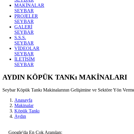
MAKİNALAR
SEYBAR
PROJELER
SEYBAR
GALERİ
SEYBAR
S.S.S.
SEYBAR
VİDEOLAR
SEYBAR
İLETİŞİM
SEYBAR
AYDIN KÖPÜK TANKı MAKİNALARI
Seybar Köpük Tankı Makinalarının Gelişimine ve Sektöre Yön Verm
Anasayfa
Makinalar
Köpük Tankı
Aydın
Google'da En Çok Aranılan: