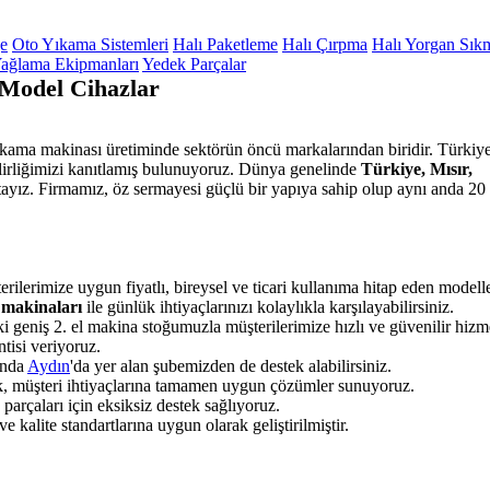
ge
Oto Yıkama Sistemleri
Halı Paketleme
Halı Çırpma
Halı Yorgan Sık
ağlama Ekipmanları
Yedek Parçalar
 Model Cihazlar
yıkama makinası üretiminde sektörün öncü markalarından biridir. Türkiye
ilirliğimizi kanıtlamış bulunuyoruz. Dünya genelinde
Türkiye, Mısır,
ayız. Firmamız, öz sermayesi güçlü bir yapıya sahip olup aynı anda 20 
rilerimize uygun fiyatlı, bireysel ve ticari kullanıma hitap eden modell
 makinaları
ile günlük ihtiyaçlarınızı kolaylıkla karşılayabilirsiniz.
i geniş 2. el makina stoğumuzla müşterilerimize hızlı ve güvenilir hizm
tisi veriyoruz.
unda
Aydın
'da yer alan şubemizden de destek alabilirsiniz.
ak, müşteri ihtiyaçlarına tamamen uygun çözümler sunuyoruz.
rçaları için eksiksiz destek sağlıyoruz.
 kalite standartlarına uygun olarak geliştirilmiştir.