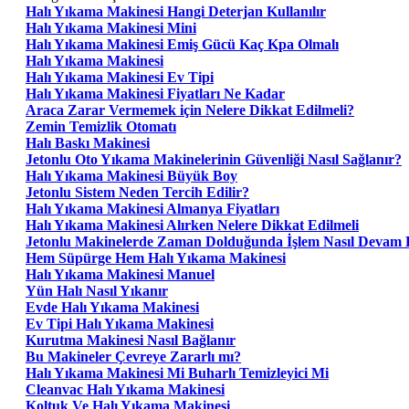
Halı Yıkama Makinesi Hangi Deterjan Kullanılır
Halı Yıkama Makinesi Mini
Halı Yıkama Makinesi Emiş Gücü Kaç Kpa Olmalı
Halı Yıkama Makinesi
Halı Yıkama Makinesi Ev Tipi
Halı Yıkama Makinesi Fiyatları Ne Kadar
Araca Zarar Vermemek için Nelere Dikkat Edilmeli?
Zemin Temizlik Otomatı
Halı Baskı Makinesi
Jetonlu Oto Yıkama Makinelerinin Güvenliği Nasıl Sağlanır?
Halı Yıkama Makinesi Büyük Boy
Jetonlu Sistem Neden Tercih Edilir?
Halı Yıkama Makinesi Almanya Fiyatları
Halı Yıkama Makinesi Alırken Nelere Dikkat Edilmeli
Jetonlu Makinelerde Zaman Dolduğunda İşlem Nasıl Devam 
Hem Süpürge Hem Halı Yıkama Makinesi
Halı Yıkama Makinesi Manuel
Yün Halı Nasıl Yıkanır
Evde Halı Yıkama Makinesi
Ev Tipi Halı Yıkama Makinesi
Kurutma Makinesi Nasıl Bağlanır
Bu Makineler Çevreye Zararlı mı?
Halı Yıkama Makinesi Mi Buharlı Temizleyici Mi
Cleanvac Halı Yıkama Makinesi
Koltuk Ve Halı Yıkama Makinesi