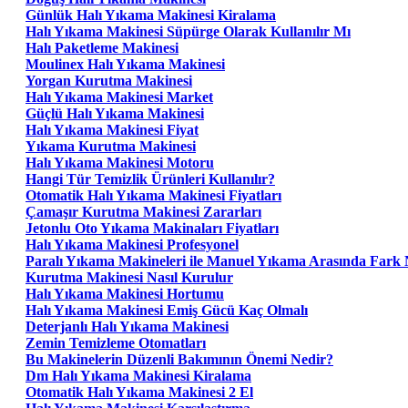
Günlük Halı Yıkama Makinesi Kiralama
Halı Yıkama Makinesi Süpürge Olarak Kullanılır Mı
Halı Paketleme Makinesi
Moulinex Halı Yıkama Makinesi
Yorgan Kurutma Makinesi
Halı Yıkama Makinesi Market
Güçlü Halı Yıkama Makinesi
Halı Yıkama Makinesi Fiyat
Yıkama Kurutma Makinesi
Halı Yıkama Makinesi Motoru
Hangi Tür Temizlik Ürünleri Kullanılır?
Otomatik Halı Yıkama Makinesi Fiyatları
Çamaşır Kurutma Makinesi Zararları
Jetonlu Oto Yıkama Makinaları Fiyatları
Halı Yıkama Makinesi Profesyonel
Paralı Yıkama Makineleri ile Manuel Yıkama Arasında Fark 
Kurutma Makinesi Nasıl Kurulur
Halı Yıkama Makinesi Hortumu
Halı Yıkama Makinesi Emiş Gücü Kaç Olmalı
Deterjanlı Halı Yıkama Makinesi
Zemin Temizleme Otomatları
Bu Makinelerin Düzenli Bakımının Önemi Nedir?
Dm Halı Yıkama Makinesi Kiralama
Otomatik Halı Yıkama Makinesi 2 El