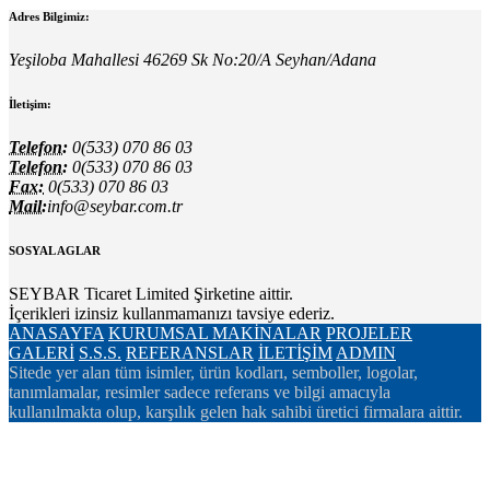
Adres Bilgimiz:
Yeşiloba Mahallesi 46269 Sk No:20/A Seyhan/Adana
İletişim:
Telefon:
0(533) 070 86 03
Telefon:
0(533) 070 86 03
Fax:
0(533) 070 86 03
Mail:
info@seybar.com.tr
SOSYAL AGLAR
SEYBAR Ticaret Limited Şirketine aittir.
İçerikleri izinsiz kullanmamanızı tavsiye ederiz.
ANASAYFA
KURUMSAL
MAKİNALAR
PROJELER
GALERİ
S.S.S.
REFERANSLAR
İLETİŞİM
ADMIN
Sitede yer alan tüm isimler, ürün kodları, semboller, logolar,
tanımlamalar, resimler sadece referans ve bilgi amacıyla
kullanılmakta olup, karşılık gelen hak sahibi üretici firmalara aittir.