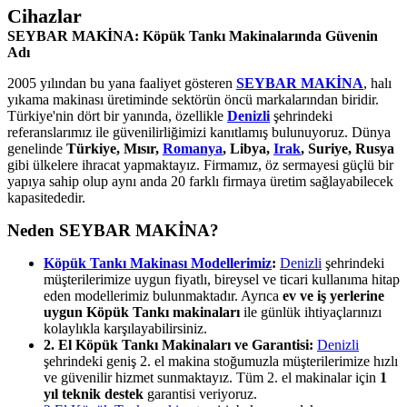
Cihazlar
SEYBAR MAKİNA: Köpük Tankı Makinalarında Güvenin
Adı
2005 yılından bu yana faaliyet gösteren
SEYBAR MAKİNA
, halı
yıkama makinası üretiminde sektörün öncü markalarından biridir.
Türkiye'nin dört bir yanında, özellikle
Denizli
şehrindeki
referanslarımız ile güvenilirliğimizi kanıtlamış bulunuyoruz. Dünya
genelinde
Türkiye, Mısır,
Romanya
, Libya,
Irak
, Suriye, Rusya
gibi ülkelere ihracat yapmaktayız. Firmamız, öz sermayesi güçlü bir
yapıya sahip olup aynı anda 20 farklı firmaya üretim sağlayabilecek
kapasitededir.
Neden SEYBAR MAKİNA?
Köpük Tankı Makinası Modellerimiz
:
Denizli
şehrindeki
müşterilerimize uygun fiyatlı, bireysel ve ticari kullanıma hitap
eden modellerimiz bulunmaktadır. Ayrıca
ev ve iş yerlerine
uygun Köpük Tankı makinaları
ile günlük ihtiyaçlarınızı
kolaylıkla karşılayabilirsiniz.
2. El Köpük Tankı Makinaları ve Garantisi:
Denizli
şehrindeki geniş 2. el makina stoğumuzla müşterilerimize hızlı
ve güvenilir hizmet sunmaktayız. Tüm 2. el makinalar için
1
yıl teknik destek
garantisi veriyoruz.