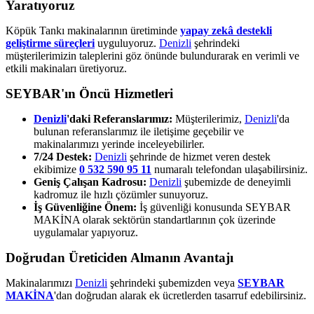
Yaratıyoruz
Köpük Tankı makinalarının üretiminde
yapay zekâ destekli
geliştirme süreçleri
uyguluyoruz.
Denizli
şehrindeki
müşterilerimizin taleplerini göz önünde bulundurarak en verimli ve
etkili makinaları üretiyoruz.
SEYBAR'ın Öncü Hizmetleri
Denizli
'daki Referanslarımız:
Müşterilerimiz,
Denizli
'da
bulunan referanslarımız ile iletişime geçebilir ve
makinalarımızı yerinde inceleyebilirler.
7/24 Destek:
Denizli
şehrinde de hizmet veren destek
ekibimize
0 532 590 95 11
numaralı telefondan ulaşabilirsiniz.
Geniş Çalışan Kadrosu:
Denizli
şubemizde de deneyimli
kadromuz ile hızlı çözümler sunuyoruz.
İş Güvenliğine Önem:
İş güvenliği konusunda SEYBAR
MAKİNA olarak sektörün standartlarının çok üzerinde
uygulamalar yapıyoruz.
Doğrudan Üreticiden Almanın Avantajı
Makinalarımızı
Denizli
şehrindeki şubemizden veya
SEYBAR
MAKİNA
'dan doğrudan alarak ek ücretlerden tasarruf edebilirsiniz.