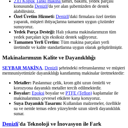
2.El Köpük Tankı makina
tamiri, bakımı, yedek parçası
konusunda
Denizli
'da yer alan şubemizden de destek
alabilirsiniz.
Özel Üretim Hizmeti:
Denizli
'daki firmalara özel üretim
yaparak, müşteri ihtiyaçlarına tamamen uygun çözümler
sunuyoruz.
Yedek Parça Desteği:
Halı yıkama makinalarımızın tüm
yedek parçaları için eksiksiz destek sağlıyoruz.
Tamamen Yerli Üretim:
Tüm makina parçaları yerli
üretimdir ve kalite standartlarına uygun olarak geliştirilmiştir.
Makinalarımızın Kalite ve Dayanıklılığı
SEYBAR MAKİNA
,
Denizli
şehrindeki referanslarımız ve müşteri
memnuniyetimizle dayanıklılığı kanıtlanmış makinalar üretmektedir:
Metaller:
Paslanmaz çelik, krom gibi uzun ömürlü ve
korozyona dayanıklı metaller tercih edilmektedir.
Boyalar:
Epoksi
boyalar ve
PTFE (Teflon)
kaplamalar ile
makinalarımızı çevresel etkilere karşı koruyoruz.
Suya Dayanıklı Tasarım:
Kullanılan malzemeler, özellikle
su ve nemle temas eden yüzeylerde uzun süreli dayanıklılık
sunar.
Denizli
'da Teknoloji ve İnovasyon ile Fark