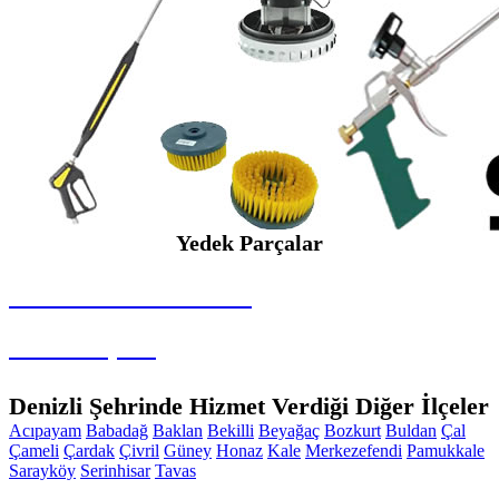
Yedek Parçalar
SEYBAR MAKİNALARI
Yedek Parçalar
Denizli Şehrinde Hizmet Verdiği Diğer İlçeler
Acıpayam
Babadağ
Baklan
Bekilli
Beyağaç
Bozkurt
Buldan
Çal
Çameli
Çardak
Çivril
Güney
Honaz
Kale
Merkezefendi
Pamukkale
Sarayköy
Serinhisar
Tavas