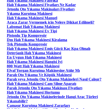
Halı Yıkama Makinesi Fabrika
Halı Yıkama Makinesi Fiyatları Ne Kadar
Jetonlu Oto Yıkama Makinaları Fiyatları
Yıkama Kurutma Makinesi
Halı Yıkama Makinesi Manuel
Araca Zarar Vermemek için Nelere Dikkat Edilmeli?
Labomat Halı Yıkama Makinesi
Halı Yıkama Makinesi Ev Tipi
Pistonlu Tip Kompresör
Dm Halı Yıkama Makinesi Kiralama
Tek Pistonlu Kompresör
Halı Yıkama Makinesi Emiş Gücü Kaç Kpa Olmalı
Deterjanlı Halı Yıkama Makinesi
En Uygun Halı Yıkama Makinesi
Halı Yıkama Makinesi Hangisi Iyi
800 Watt Halı Yıkama Makinesi
Elyaf Yorgan Kurutma Makinesine Atılır Mı
Paralı Oto Yıkama Ve Köpük Makinesi
Paralı veya Jetonlu Oto Yıkama Makineleri Nasıl Çalışır?
Halı Yıkama Makinesi Cam Silme Aparatı
Paralı Jetonlu Oto Yıkama Makinası Fiyatları
Halı Yıkama Makinesi Hortumu
Jetonlu Oto Yıkama Makinelerinde Hangi Araç Türleri
Yıkanabilir?
Çamaşır Kurutma Makinesi Zararları