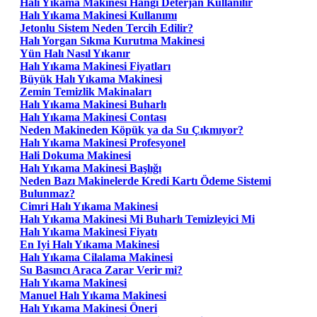
Halı Yıkama Makinesi Hangi Deterjan Kullanılır
Halı Yıkama Makinesi Kullanımı
Jetonlu Sistem Neden Tercih Edilir?
Halı Yorgan Sıkma Kurutma Makinesi
Yün Halı Nasıl Yıkanır
Halı Yıkama Makinesi Fiyatları
Büyük Halı Yıkama Makinesi
Zemin Temizlik Makinaları
Halı Yıkama Makinesi Buharlı
Halı Yıkama Makinesi Contası
Neden Makineden Köpük ya da Su Çıkmıyor?
Halı Yıkama Makinesi Profesyonel
Hali Dokuma Makinesi
Halı Yıkama Makinesi Başlığı
Neden Bazı Makinelerde Kredi Kartı Ödeme Sistemi
Bulunmaz?
Cimri Halı Yıkama Makinesi
Halı Yıkama Makinesi Mi Buharlı Temizleyici Mi
Halı Yıkama Makinesi Fiyatı
En Iyi Halı Yıkama Makinesi
Halı Yıkama Cilalama Makinesi
Su Basıncı Araca Zarar Verir mi?
Halı Yıkama Makinesi
Manuel Halı Yıkama Makinesi
Halı Yıkama Makinesi Öneri