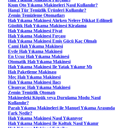
Kışın Oto Yıkama Makineleri Nasıl Kullanılır?
Hangi Tür Temizlik Ürünleri Kullanılır?
Zemin Temizleme Otomatları
Halı Yıkama Makinesi Alırken Nelere Dikkat Edilmeli
Günlük Halı Yıkama Makinesi Kiralama
Halı Yıkama Makinesi Fiyat
Halı Yıkama Makinesi Fırçası
Halı Yıkama Makinesi Emiş Gücü Kaç Olmalı
Cami Halı Yıkama Makinesi
Evde Halı Yıkama Makinesi
En Ucuz Halı Yıkama Makinesi
Otomatik Halı Yıkama Makinesi
Halı Yıkama Makinesi Ile Yatak Yıkanır Mı
Halı Paketleme Makinası
Meç Halı Yıkama Makinesi
Halı Yıkama Makinesi Ilacı
Cleanvac Halı Yıkama Makinesi
Zemin Temizlik Otomatı
Makinedeki Köpük veya Durulama Modu Nasıl
Kullanılır?
Paralı Yıkama Makineleri ile Manuel Yıkama Arasında
Fark Nedir?
Halı Yıkama Makinesi Nasıl Yıkanıyor
Halı Yıkama Makinesi Ile Koltuk Nasıl Yıkanır