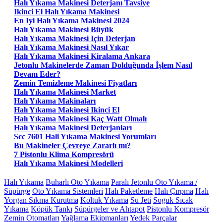
Halı Yıkama Makinesi Deterjanı Tavsiye
Ikinci El Halı Yıkama Makinesi
En Iyi Halı Yıkama Makinesi 2024
Halı Yıkama Makinesi Büyük
Halı Yıkama Makinesi Için Deterjan
Halı Yıkama Makinesi Nasıl Yıkar
Halı Yıkama Makinesi Kiralama Ankara
Jetonlu Makinelerde Zaman Dolduğunda İşlem Nasıl
Devam Eder?
Zemin Temizleme Makinesi Fiyatları
Halı Yıkama Makinesi Market
Halı Yıkama Makinaları
Halı Yıkama Makinesi Ikinci El
Halı Yıkama Makinesi Kaç Watt Olmalı
Halı Yıkama Makinesi Deterjanları
Scc 7601 Hali Yıkama Makinesi Yorumları
Bu Makineler Çevreye Zararlı mı?
7 Pistonlu Klima Kompresörü
Halı Yıkama Makinesi Modelleri
Halı Yıkama
Buharlı Oto Yıkama
Paralı Jetonlu Oto Yıkama /
Süpürge
Oto Yıkama Sistemleri
Halı Paketleme
Halı Çırpma
Halı
Yorgan Sıkma Kurutma
Koltuk Yıkama
Su Jeti
Soguk Sıcak
Yıkama
Köpük Tankı
Süpürgeler ve Ahtapot
Pistonlu Kompresör
Zemin Otomatları
Yağlama Ekipmanları
Yedek Parçalar