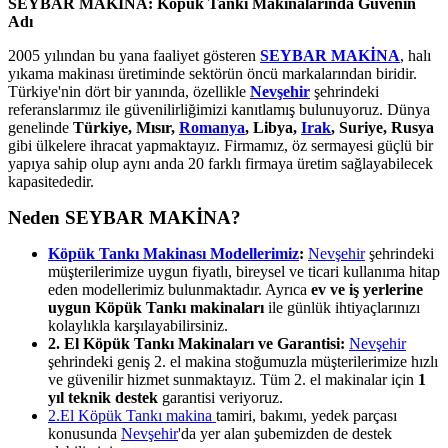
SEYBAR MAKİNA: Köpük Tankı Makinalarında Güvenin
Adı
2005 yılından bu yana faaliyet gösteren
SEYBAR MAKİNA
, halı
yıkama makinası üretiminde sektörün öncü markalarından biridir.
Türkiye'nin dört bir yanında, özellikle
Nevşehir
şehrindeki
referanslarımız ile güvenilirliğimizi kanıtlamış bulunuyoruz. Dünya
genelinde
Türkiye, Mısır,
Romanya
, Libya,
Irak
, Suriye, Rusya
gibi ülkelere ihracat yapmaktayız. Firmamız, öz sermayesi güçlü bir
yapıya sahip olup aynı anda 20 farklı firmaya üretim sağlayabilecek
kapasitededir.
Neden SEYBAR MAKİNA?
Köpük Tankı Makinası Modellerimiz
:
Nevşehir
şehrindeki
müşterilerimize uygun fiyatlı, bireysel ve ticari kullanıma hitap
eden modellerimiz bulunmaktadır. Ayrıca
ev ve iş yerlerine
uygun Köpük Tankı makinaları
ile günlük ihtiyaçlarınızı
kolaylıkla karşılayabilirsiniz.
2. El Köpük Tankı Makinaları ve Garantisi:
Nevşehir
şehrindeki geniş 2. el makina stoğumuzla müşterilerimize hızlı
ve güvenilir hizmet sunmaktayız. Tüm 2. el makinalar için
1
yıl teknik destek
garantisi veriyoruz.
2.El Köpük Tankı makina
tamiri, bakımı, yedek parçası
konusunda
Nevşehir
'da yer alan şubemizden de destek