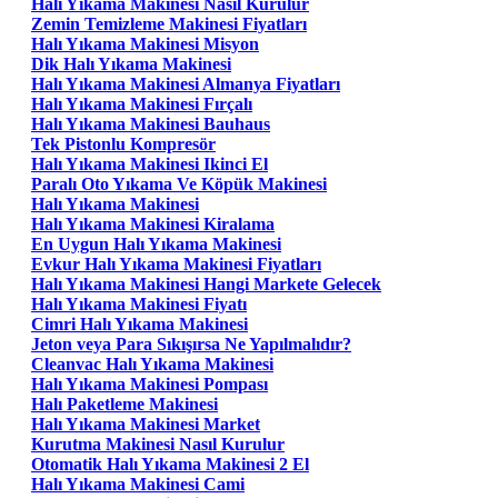
Halı Yıkama Makinesi Nasıl Kurulur
Zemin Temizleme Makinesi Fiyatları
Halı Yıkama Makinesi Misyon
Dik Halı Yıkama Makinesi
Halı Yıkama Makinesi Almanya Fiyatları
Halı Yıkama Makinesi Fırçalı
Halı Yıkama Makinesi Bauhaus
Tek Pistonlu Kompresör
Halı Yıkama Makinesi Ikinci El
Paralı Oto Yıkama Ve Köpük Makinesi
Halı Yıkama Makinesi
Halı Yıkama Makinesi Kiralama
En Uygun Halı Yıkama Makinesi
Evkur Halı Yıkama Makinesi Fiyatları
Halı Yıkama Makinesi Hangi Markete Gelecek
Halı Yıkama Makinesi Fiyatı
Cimri Halı Yıkama Makinesi
Jeton veya Para Sıkışırsa Ne Yapılmalıdır?
Cleanvac Halı Yıkama Makinesi
Halı Yıkama Makinesi Pompası
Halı Paketleme Makinesi
Halı Yıkama Makinesi Market
Kurutma Makinesi Nasıl Kurulur
Otomatik Halı Yıkama Makinesi 2 El
Halı Yıkama Makinesi Cami