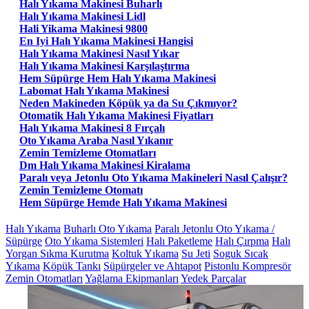
Halı Yıkama Makinesi Buharlı
Halı Yıkama Makinesi Lidl
Hali Yikama Makinesi 9800
En Iyi Halı Yıkama Makinesi Hangisi
Halı Yıkama Makinesi Nasıl Yıkar
Halı Yıkama Makinesi Karşılaştırma
Hem Süpürge Hem Halı Yıkama Makinesi
Labomat Halı Yıkama Makinesi
Neden Makineden Köpük ya da Su Çıkmıyor?
Otomatik Halı Yıkama Makinesi Fiyatları
Halı Yıkama Makinesi 8 Fırçalı
Oto Yıkama Araba Nasıl Yıkanır
Zemin Temizleme Otomatları
Dm Halı Yıkama Makinesi Kiralama
Paralı veya Jetonlu Oto Yıkama Makineleri Nasıl Çalışır?
Zemin Temizleme Otomatı
Hem Süpürge Hemde Halı Yıkama Makinesi
Halı Yıkama
Buharlı Oto Yıkama
Paralı Jetonlu Oto Yıkama /
Süpürge
Oto Yıkama Sistemleri
Halı Paketleme
Halı Çırpma
Halı
Yorgan Sıkma Kurutma
Koltuk Yıkama
Su Jeti
Soguk Sıcak
Yıkama
Köpük Tankı
Süpürgeler ve Ahtapot
Pistonlu Kompresör
Zemin Otomatları
Yağlama Ekipmanları
Yedek Parçalar