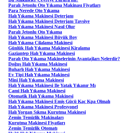
Paralı Jetonlu Oto Yıkama Makinası Fiyatları
Para Nerede Oto Yıkama
Halı Yıkama Makinesi Deterjanı
Halı Yıkama Makinesi Deterjanı Tavsiye
Halı Yıkama Makinesi Nasıl Olur
Paralı Jetonlu Oto Yıkama
Halı Yıkama Makinesi Büyük Boy
Halı Yıkama Cilalama Makinesi
Günlük Halı Yıkama Makinesi Kiralama
Gaziantep Halı Yıkama Makinesi
Paralı Oto Yıkama Makinelerinin Avantajları Nelerdir?
Doğuş Halı Yıkama Makinesi
Buharlı Halı Yıkama Makinesi
Ev Tipi Halı Yıkama Makinesi
Mini Halı Yıkama Makinesi
Halı Yıkama Makinesi Ile Yatak Yıkanır Mı
Cami Halı Yıkama Makinesi
Otomatik Halı Yıkama Makinesi
Halı Yıkama Makinesi Emiş Gücü Kaç Kpa Olmalı
Halı Yıkama Makinesi Profesyonel
Halı Yorgan Sıkma Kurutma Makinesi
Zemin Temizlik Makinaları
Kurutma Makinesi Fiyatları
Zemin Temizlik Otomatı