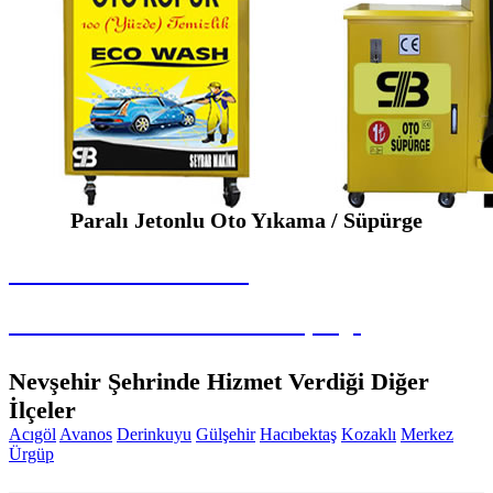
Paralı Jetonlu Oto Yıkama / Süpürge
SEYBAR MAKİNALARI
Paralı Jetonlu Oto Yıkama / Süpürge
Nevşehir Şehrinde Hizmet Verdiği Diğer
İlçeler
Acıgöl
Avanos
Derinkuyu
Gülşehir
Hacıbektaş
Kozaklı
Merkez
Ürgüp