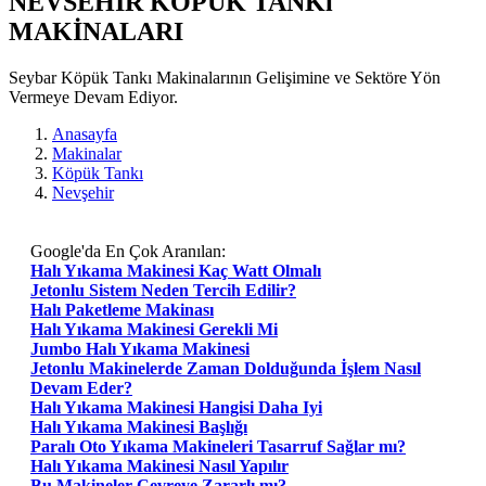
NEVSEHIR KÖPÜK TANKı
MAKİNALARI
Seybar Köpük Tankı Makinalarının Gelişimine ve Sektöre Yön
Vermeye Devam Ediyor.
Anasayfa
Makinalar
Köpük Tankı
Nevşehir
Google'da En Çok Aranılan:
Halı Yıkama Makinesi Kaç Watt Olmalı
Jetonlu Sistem Neden Tercih Edilir?
Halı Paketleme Makinası
Halı Yıkama Makinesi Gerekli Mi
Jumbo Halı Yıkama Makinesi
Jetonlu Makinelerde Zaman Dolduğunda İşlem Nasıl
Devam Eder?
Halı Yıkama Makinesi Hangisi Daha Iyi
Halı Yıkama Makinesi Başlığı
Paralı Oto Yıkama Makineleri Tasarruf Sağlar mı?
Halı Yıkama Makinesi Nasıl Yapılır
Bu Makineler Çevreye Zararlı mı?