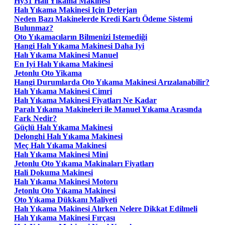
Hy31 Halı Yıkama Makinesi
Halı Yıkama Makinesi Için Deterjan
Neden Bazı Makinelerde Kredi Kartı Ödeme Sistemi
Bulunmaz?
Oto Yıkamacıların Bilmenizi Istemediği
Hangi Halı Yıkama Makinesi Daha Iyi
Halı Yıkama Makinesi Manuel
En Iyi Halı Yıkama Makinesi
Jetonlu Oto Yikama
Hangi Durumlarda Oto Yıkama Makinesi Arızalanabilir?
Halı Yıkama Makinesi Cimri
Halı Yıkama Makinesi Fiyatları Ne Kadar
Paralı Yıkama Makineleri ile Manuel Yıkama Arasında
Fark Nedir?
Güçlü Halı Yıkama Makinesi
Delonghi Halı Yıkama Makinesi
Meç Halı Yıkama Makinesi
Halı Yıkama Makinesi Mini
Jetonlu Oto Yıkama Makinaları Fiyatları
Hali Dokuma Makinesi
Halı Yıkama Makinesi Motoru
Jetonlu Oto Yıkama Makinesi
Oto Yıkama Dükkanı Maliyeti
Halı Yıkama Makinesi Alırken Nelere Dikkat Edilmeli
Halı Yıkama Makinesi Fırçası