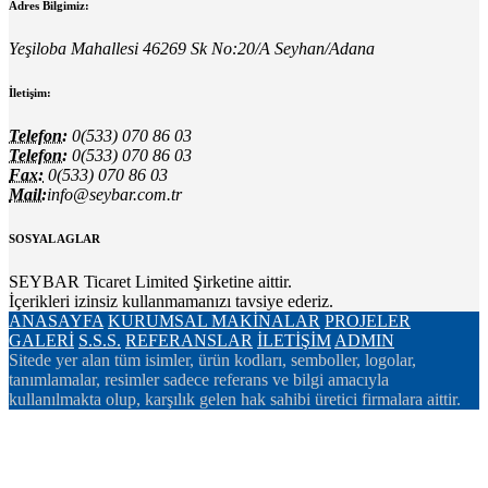
Adres Bilgimiz:
Yeşiloba Mahallesi 46269 Sk No:20/A Seyhan/Adana
İletişim:
Telefon:
0(533) 070 86 03
Telefon:
0(533) 070 86 03
Fax:
0(533) 070 86 03
Mail:
info@seybar.com.tr
SOSYAL AGLAR
SEYBAR Ticaret Limited Şirketine aittir.
İçerikleri izinsiz kullanmamanızı tavsiye ederiz.
ANASAYFA
KURUMSAL
MAKİNALAR
PROJELER
GALERİ
S.S.S.
REFERANSLAR
İLETİŞİM
ADMIN
Sitede yer alan tüm isimler, ürün kodları, semboller, logolar,
tanımlamalar, resimler sadece referans ve bilgi amacıyla
kullanılmakta olup, karşılık gelen hak sahibi üretici firmalara aittir.