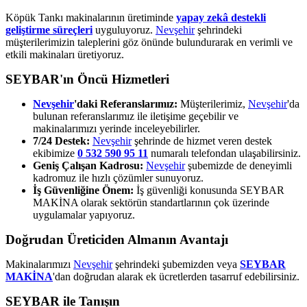
Köpük Tankı makinalarının üretiminde
yapay zekâ destekli
geliştirme süreçleri
uyguluyoruz.
Nevşehir
şehrindeki
müşterilerimizin taleplerini göz önünde bulundurarak en verimli ve
etkili makinaları üretiyoruz.
SEYBAR'ın Öncü Hizmetleri
Nevşehir
'daki Referanslarımız:
Müşterilerimiz,
Nevşehir
'da
bulunan referanslarımız ile iletişime geçebilir ve
makinalarımızı yerinde inceleyebilirler.
7/24 Destek:
Nevşehir
şehrinde de hizmet veren destek
ekibimize
0 532 590 95 11
numaralı telefondan ulaşabilirsiniz.
Geniş Çalışan Kadrosu:
Nevşehir
şubemizde de deneyimli
kadromuz ile hızlı çözümler sunuyoruz.
İş Güvenliğine Önem:
İş güvenliği konusunda SEYBAR
MAKİNA olarak sektörün standartlarının çok üzerinde
uygulamalar yapıyoruz.
Doğrudan Üreticiden Almanın Avantajı
Makinalarımızı
Nevşehir
şehrindeki şubemizden veya
SEYBAR
MAKİNA
'dan doğrudan alarak ek ücretlerden tasarruf edebilirsiniz.
SEYBAR ile Tanışın