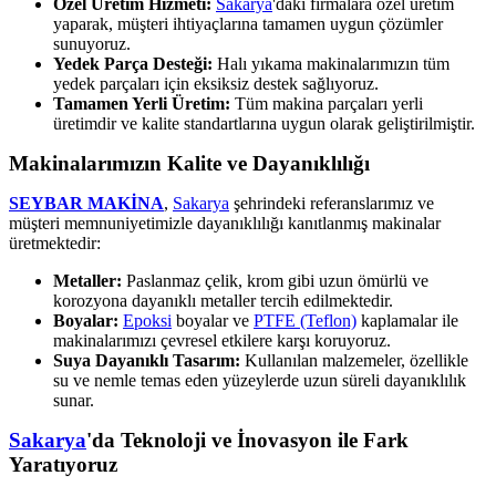
Özel Üretim Hizmeti:
Sakarya
'daki firmalara özel üretim
yaparak, müşteri ihtiyaçlarına tamamen uygun çözümler
sunuyoruz.
Yedek Parça Desteği:
Halı yıkama makinalarımızın tüm
yedek parçaları için eksiksiz destek sağlıyoruz.
Tamamen Yerli Üretim:
Tüm makina parçaları yerli
üretimdir ve kalite standartlarına uygun olarak geliştirilmiştir.
Makinalarımızın Kalite ve Dayanıklılığı
SEYBAR MAKİNA
,
Sakarya
şehrindeki referanslarımız ve
müşteri memnuniyetimizle dayanıklılığı kanıtlanmış makinalar
üretmektedir:
Metaller:
Paslanmaz çelik, krom gibi uzun ömürlü ve
korozyona dayanıklı metaller tercih edilmektedir.
Boyalar:
Epoksi
boyalar ve
PTFE (Teflon)
kaplamalar ile
makinalarımızı çevresel etkilere karşı koruyoruz.
Suya Dayanıklı Tasarım:
Kullanılan malzemeler, özellikle
su ve nemle temas eden yüzeylerde uzun süreli dayanıklılık
sunar.
Sakarya
'da Teknoloji ve İnovasyon ile Fark
Yaratıyoruz