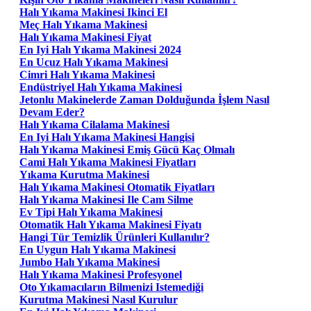
Halı Yıkama Makinesi Ikinci El
Meç Halı Yıkama Makinesi
Halı Yıkama Makinesi Fiyat
En Iyi Halı Yıkama Makinesi 2024
En Ucuz Halı Yıkama Makinesi
Cimri Halı Yıkama Makinesi
Endüstriyel Halı Yıkama Makinesi
Jetonlu Makinelerde Zaman Dolduğunda İşlem Nasıl
Devam Eder?
Halı Yıkama Cilalama Makinesi
En Iyi Halı Yıkama Makinesi Hangisi
Halı Yıkama Makinesi Emiş Gücü Kaç Olmalı
Cami Halı Yıkama Makinesi Fiyatları
Yıkama Kurutma Makinesi
Halı Yıkama Makinesi Otomatik Fiyatları
Halı Yıkama Makinesi Ile Cam Silme
Ev Tipi Halı Yıkama Makinesi
Otomatik Halı Yıkama Makinesi Fiyatı
Hangi Tür Temizlik Ürünleri Kullanılır?
En Uygun Halı Yıkama Makinesi
Jumbo Halı Yıkama Makinesi
Halı Yıkama Makinesi Profesyonel
Oto Yıkamacıların Bilmenizi Istemediği
Kurutma Makinesi Nasıl Kurulur