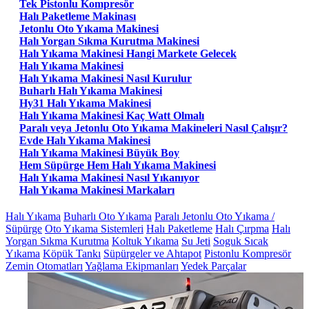
Tek Pistonlu Kompresör
Halı Paketleme Makinası
Jetonlu Oto Yıkama Makinesi
Halı Yorgan Sıkma Kurutma Makinesi
Halı Yıkama Makinesi Hangi Markete Gelecek
Halı Yıkama Makinesi
Halı Yıkama Makinesi Nasıl Kurulur
Buharlı Halı Yıkama Makinesi
Hy31 Halı Yıkama Makinesi
Halı Yıkama Makinesi Kaç Watt Olmalı
Paralı veya Jetonlu Oto Yıkama Makineleri Nasıl Çalışır?
Evde Halı Yıkama Makinesi
Halı Yıkama Makinesi Büyük Boy
Hem Süpürge Hem Halı Yıkama Makinesi
Halı Yıkama Makinesi Nasıl Yıkanıyor
Halı Yıkama Makinesi Markaları
Halı Yıkama
Buharlı Oto Yıkama
Paralı Jetonlu Oto Yıkama /
Süpürge
Oto Yıkama Sistemleri
Halı Paketleme
Halı Çırpma
Halı
Yorgan Sıkma Kurutma
Koltuk Yıkama
Su Jeti
Soguk Sıcak
Yıkama
Köpük Tankı
Süpürgeler ve Ahtapot
Pistonlu Kompresör
Zemin Otomatları
Yağlama Ekipmanları
Yedek Parçalar