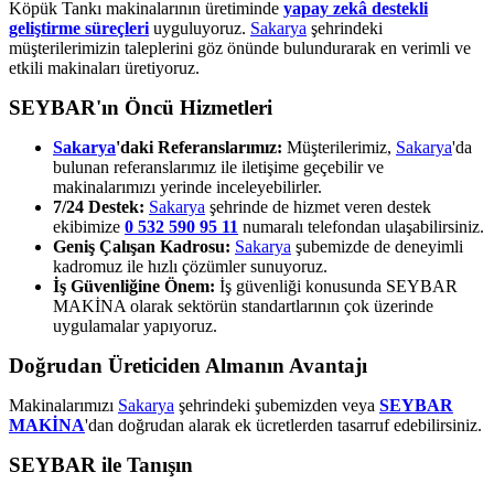
Köpük Tankı makinalarının üretiminde
yapay zekâ destekli
geliştirme süreçleri
uyguluyoruz.
Sakarya
şehrindeki
müşterilerimizin taleplerini göz önünde bulundurarak en verimli ve
etkili makinaları üretiyoruz.
SEYBAR'ın Öncü Hizmetleri
Sakarya
'daki Referanslarımız:
Müşterilerimiz,
Sakarya
'da
bulunan referanslarımız ile iletişime geçebilir ve
makinalarımızı yerinde inceleyebilirler.
7/24 Destek:
Sakarya
şehrinde de hizmet veren destek
ekibimize
0 532 590 95 11
numaralı telefondan ulaşabilirsiniz.
Geniş Çalışan Kadrosu:
Sakarya
şubemizde de deneyimli
kadromuz ile hızlı çözümler sunuyoruz.
İş Güvenliğine Önem:
İş güvenliği konusunda SEYBAR
MAKİNA olarak sektörün standartlarının çok üzerinde
uygulamalar yapıyoruz.
Doğrudan Üreticiden Almanın Avantajı
Makinalarımızı
Sakarya
şehrindeki şubemizden veya
SEYBAR
MAKİNA
'dan doğrudan alarak ek ücretlerden tasarruf edebilirsiniz.
SEYBAR ile Tanışın