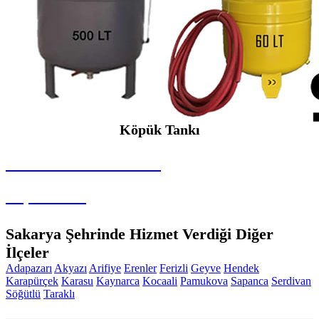
Köpük Tankı
SEYBAR MAKİNALARI
Köpük Tankı
Sakarya Şehrinde Hizmet Verdiği Diğer
İlçeler
Adapazarı
Akyazı
Arifiye
Erenler
Ferizli
Geyve
Hendek
Karapürçek
Karasu
Kaynarca
Kocaali
Pamukova
Sapanca
Serdivan
Söğütlü
Taraklı