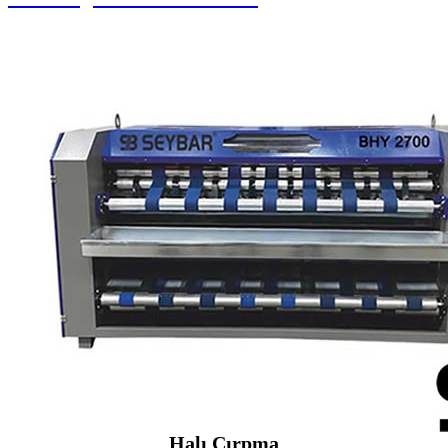
Halı Çırpma