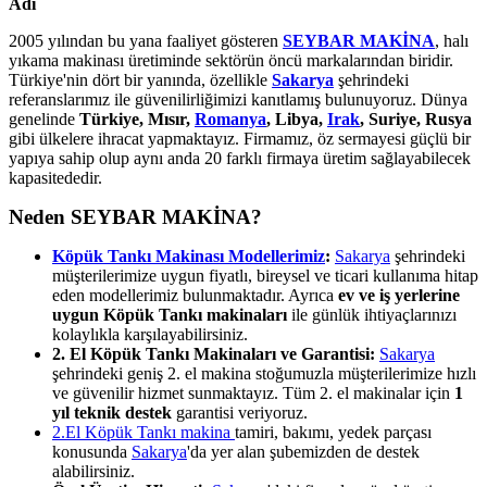
Adı
2005 yılından bu yana faaliyet gösteren
SEYBAR MAKİNA
, halı
yıkama makinası üretiminde sektörün öncü markalarından biridir.
Türkiye'nin dört bir yanında, özellikle
Sakarya
şehrindeki
referanslarımız ile güvenilirliğimizi kanıtlamış bulunuyoruz. Dünya
genelinde
Türkiye, Mısır,
Romanya
, Libya,
Irak
, Suriye, Rusya
gibi ülkelere ihracat yapmaktayız. Firmamız, öz sermayesi güçlü bir
yapıya sahip olup aynı anda 20 farklı firmaya üretim sağlayabilecek
kapasitededir.
Neden SEYBAR MAKİNA?
Köpük Tankı Makinası Modellerimiz
:
Sakarya
şehrindeki
müşterilerimize uygun fiyatlı, bireysel ve ticari kullanıma hitap
eden modellerimiz bulunmaktadır. Ayrıca
ev ve iş yerlerine
uygun Köpük Tankı makinaları
ile günlük ihtiyaçlarınızı
kolaylıkla karşılayabilirsiniz.
2. El Köpük Tankı Makinaları ve Garantisi:
Sakarya
şehrindeki geniş 2. el makina stoğumuzla müşterilerimize hızlı
ve güvenilir hizmet sunmaktayız. Tüm 2. el makinalar için
1
yıl teknik destek
garantisi veriyoruz.
2.El Köpük Tankı makina
tamiri, bakımı, yedek parçası
konusunda
Sakarya
'da yer alan şubemizden de destek
alabilirsiniz.