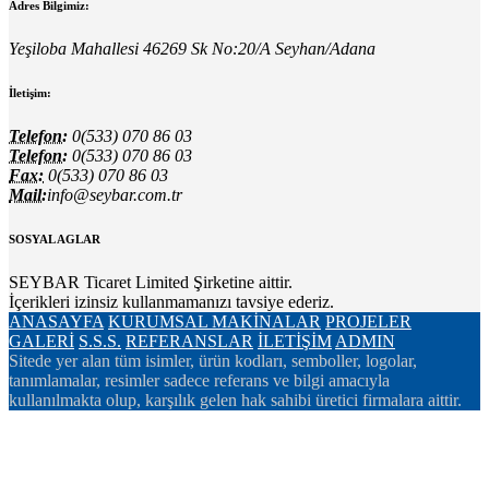
Adres Bilgimiz:
Yeşiloba Mahallesi 46269 Sk No:20/A Seyhan/Adana
İletişim:
Telefon:
0(533) 070 86 03
Telefon:
0(533) 070 86 03
Fax:
0(533) 070 86 03
Mail:
info@seybar.com.tr
SOSYAL AGLAR
SEYBAR Ticaret Limited Şirketine aittir.
İçerikleri izinsiz kullanmamanızı tavsiye ederiz.
ANASAYFA
KURUMSAL
MAKİNALAR
PROJELER
GALERİ
S.S.S.
REFERANSLAR
İLETİŞİM
ADMIN
Sitede yer alan tüm isimler, ürün kodları, semboller, logolar,
tanımlamalar, resimler sadece referans ve bilgi amacıyla
kullanılmakta olup, karşılık gelen hak sahibi üretici firmalara aittir.