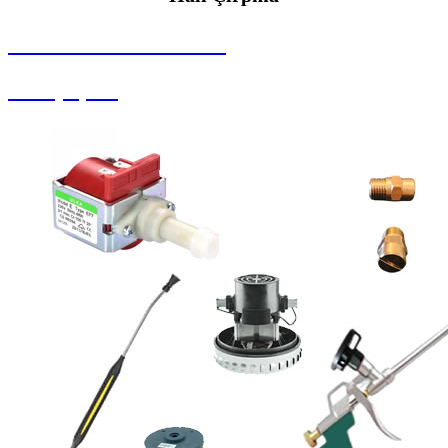
SEYBAR MAKİNALARI
Halı Çırpma