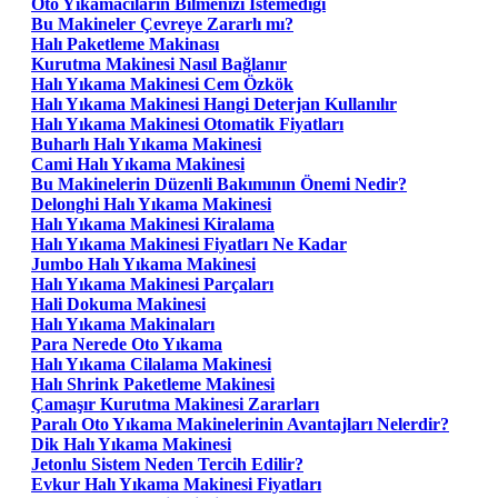
Oto Yıkamacıların Bilmenizi Istemediği
Bu Makineler Çevreye Zararlı mı?
Halı Paketleme Makinası
Kurutma Makinesi Nasıl Bağlanır
Halı Yıkama Makinesi Cem Özkök
Halı Yıkama Makinesi Hangi Deterjan Kullanılır
Halı Yıkama Makinesi Otomatik Fiyatları
Buharlı Halı Yıkama Makinesi
Cami Halı Yıkama Makinesi
Bu Makinelerin Düzenli Bakımının Önemi Nedir?
Delonghi Halı Yıkama Makinesi
Halı Yıkama Makinesi Kiralama
Halı Yıkama Makinesi Fiyatları Ne Kadar
Jumbo Halı Yıkama Makinesi
Halı Yıkama Makinesi Parçaları
Hali Dokuma Makinesi
Halı Yıkama Makinaları
Para Nerede Oto Yıkama
Halı Yıkama Cilalama Makinesi
Halı Shrink Paketleme Makinesi
Çamaşır Kurutma Makinesi Zararları
Paralı Oto Yıkama Makinelerinin Avantajları Nelerdir?
Dik Halı Yıkama Makinesi
Jetonlu Sistem Neden Tercih Edilir?
Evkur Halı Yıkama Makinesi Fiyatları