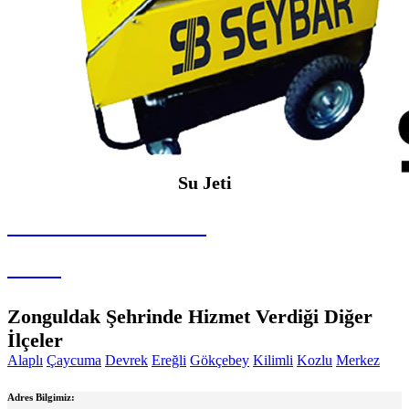
Su Jeti
SEYBAR MAKİNALARI
Su Jeti
Zonguldak Şehrinde Hizmet Verdiği Diğer
İlçeler
Alaplı
Çaycuma
Devrek
Ereğli
Gökçebey
Kilimli
Kozlu
Merkez
Adres Bilgimiz: