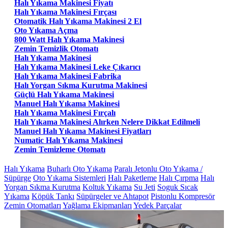
Halı Yıkama Makinesi Fiyatı
Halı Yıkama Makinesi Fırçası
Otomatik Halı Yıkama Makinesi 2 El
Oto Yıkama Açma
800 Watt Halı Yıkama Makinesi
Zemin Temizlik Otomatı
Halı Yıkama Makinesi
Halı Yıkama Makinesi Leke Çıkarıcı
Halı Yıkama Makinesi Fabrika
Halı Yorgan Sıkma Kurutma Makinesi
Güçlü Halı Yıkama Makinesi
Manuel Halı Yıkama Makinesi
Halı Yıkama Makinesi Fırçalı
Halı Yıkama Makinesi Alırken Nelere Dikkat Edilmeli
Manuel Halı Yıkama Makinesi Fiyatları
Numatic Halı Yıkama Makinesi
Zemin Temizleme Otomatı
Halı Yıkama
Buharlı Oto Yıkama
Paralı Jetonlu Oto Yıkama /
Süpürge
Oto Yıkama Sistemleri
Halı Paketleme
Halı Çırpma
Halı
Yorgan Sıkma Kurutma
Koltuk Yıkama
Su Jeti
Soguk Sıcak
Yıkama
Köpük Tankı
Süpürgeler ve Ahtapot
Pistonlu Kompresör
Zemin Otomatları
Yağlama Ekipmanları
Yedek Parçalar