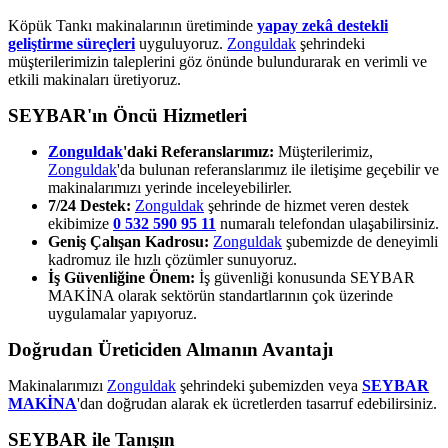
Köpük Tankı makinalarının üretiminde
yapay zekâ destekli
geliştirme süreçleri
uyguluyoruz.
Zonguldak
şehrindeki
müşterilerimizin taleplerini göz önünde bulundurarak en verimli ve
etkili makinaları üretiyoruz.
SEYBAR'ın Öncü Hizmetleri
Zonguldak
'daki Referanslarımız:
Müşterilerimiz,
Zonguldak
'da bulunan referanslarımız ile iletişime geçebilir ve
makinalarımızı yerinde inceleyebilirler.
7/24 Destek:
Zonguldak
şehrinde de hizmet veren destek
ekibimize
0 532 590 95 11
numaralı telefondan ulaşabilirsiniz.
Geniş Çalışan Kadrosu:
Zonguldak
şubemizde de deneyimli
kadromuz ile hızlı çözümler sunuyoruz.
İş Güvenliğine Önem:
İş güvenliği konusunda SEYBAR
MAKİNA olarak sektörün standartlarının çok üzerinde
uygulamalar yapıyoruz.
Doğrudan Üreticiden Almanın Avantajı
Makinalarımızı
Zonguldak
şehrindeki şubemizden veya
SEYBAR
MAKİNA
'dan doğrudan alarak ek ücretlerden tasarruf edebilirsiniz.
SEYBAR ile Tanışın