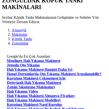
ZONGULDAK KÖPÜK TANKı
MAKİNALARI
Seybar Köpük Tankı Makinalarının Gelişimine ve Sektöre Yön
Vermeye Devam Ediyor.
Anasayfa
Makinalar
Köpük Tankı
Zonguldak
Google'da En Çok Aranılan:
Moulinex Halı Yıkama Makinesi
Jetonlu Oto Yikama
Halı Yıkama Makinesi Hangisi Daha Iyi
Hangi Durumlarda Oto Yıkama Makinesi Arızalanabilir?
Kurutma Makinesi Çekmemesi Için
Deterjanlı Halı Yıkama Makinesi
Zemin Sıkıştırma Makinaları
Halı Yıkama Video
Halı Yıkama Makinesi Almanya Fiyatları
Halı Yıkama Makinesi Modelleri
Kurutma Makinesi Nasıl Kurulur
Halı Yıkama Makinesi Ile Koltuk Nasıl Yıkanır