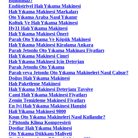
Bulunmaz?
Endüstriyel Halı Yıkama Makinesi
Halı Yıkama Makinesi Markaları
Oto Yıkama Araba Nasıl Yıkanır
Koltuk Ve Halı Yıkama Makinesi
Hy31 Halı Yıkama Makinesi
Halı Yıkama Makinesi Öneri
Paralı Oto Yıkama Ve Köpük Makinesi
Halı Yıkama Makinesi Kiralama Ankara
Paralı Jetonlu Oto Yıkama Makinası Fiyatları
Halı Yıkama Makinesi Cimri
Halı Yıkama Makinesi Için Deterjan
Paralı Jetonlu Oto Yıkama
Paralı veya Jetonlu Oto Yıkama Makineleri Nasıl Çalışır?
Doğuş Halı Yıkama Makinesi
Halı Paketleme Makinesi
Halı Yıkama Makinesi Deterjanı Tavsiye
Cami Halı Yıkama Makinesi Fiyatları
Zemin Temizleme Makinesi Fiyatları
En Iyi Halı Yıkama Makinesi Hangisi
Hali Yikama Makinesi 9800
Kışın Oto Yıkama Makineleri Nasıl Kullanılır?
7 Pistonlu Klima Kompresörü
Dostlar Halı Yıkama Makinesi
Oto Yıkama Dükkanı Maliyeti