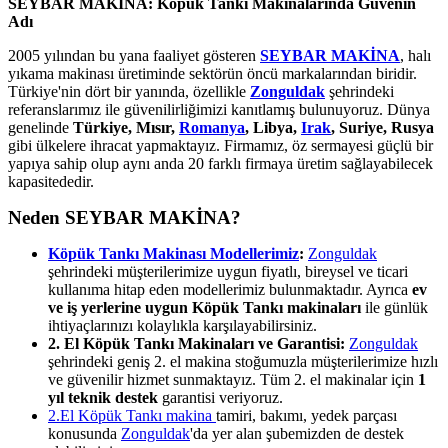
SEYBAR MAKİNA: Köpük Tankı Makinalarında Güvenin
Adı
2005 yılından bu yana faaliyet gösteren
SEYBAR MAKİNA
, halı
yıkama makinası üretiminde sektörün öncü markalarından biridir.
Türkiye'nin dört bir yanında, özellikle
Zonguldak
şehrindeki
referanslarımız ile güvenilirliğimizi kanıtlamış bulunuyoruz. Dünya
genelinde
Türkiye, Mısır,
Romanya
, Libya,
Irak
, Suriye, Rusya
gibi ülkelere ihracat yapmaktayız. Firmamız, öz sermayesi güçlü bir
yapıya sahip olup aynı anda 20 farklı firmaya üretim sağlayabilecek
kapasitededir.
Neden SEYBAR MAKİNA?
Köpük Tankı Makinası Modellerimiz
:
Zonguldak
şehrindeki müşterilerimize uygun fiyatlı, bireysel ve ticari
kullanıma hitap eden modellerimiz bulunmaktadır. Ayrıca
ev
ve iş yerlerine uygun Köpük Tankı makinaları
ile günlük
ihtiyaçlarınızı kolaylıkla karşılayabilirsiniz.
2. El Köpük Tankı Makinaları ve Garantisi:
Zonguldak
şehrindeki geniş 2. el makina stoğumuzla müşterilerimize hızlı
ve güvenilir hizmet sunmaktayız. Tüm 2. el makinalar için
1
yıl teknik destek
garantisi veriyoruz.
2.El Köpük Tankı makina
tamiri, bakımı, yedek parçası
konusunda
Zonguldak
'da yer alan şubemizden de destek