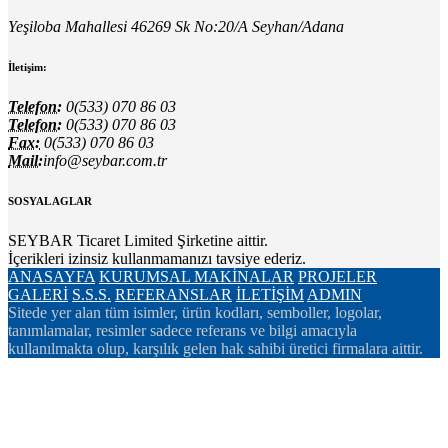
Yeşiloba Mahallesi 46269 Sk No:20/A Seyhan/Adana
İletişim:
Telefon:
0(533) 070 86 03
Telefon:
0(533) 070 86 03
Fax:
0(533) 070 86 03
Mail:
info@seybar.com.tr
SOSYAL AGLAR
SEYBAR Ticaret Limited Şirketine aittir.
İçerikleri izinsiz kullanmamanızı tavsiye ederiz.
ANASAYFA
KURUMSAL
MAKİNALAR
PROJELER
GALERİ
S.S.S.
REFERANSLAR
İLETİŞİM
ADMIN
Sitede yer alan tüm isimler, ürün kodları, semboller, logolar,
tanımlamalar, resimler sadece referans ve bilgi amacıyla
kullanılmakta olup, karşılık gelen hak sahibi üretici firmalara aittir.