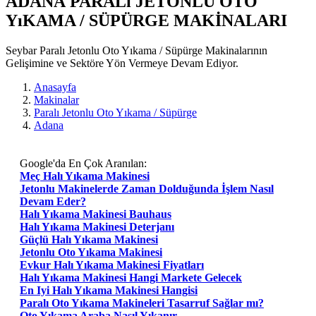
ADANA PARALı JETONLU OTO
YıKAMA / SÜPÜRGE MAKİNALARI
Seybar Paralı Jetonlu Oto Yıkama / Süpürge Makinalarının
Gelişimine ve Sektöre Yön Vermeye Devam Ediyor.
Anasayfa
Makinalar
Paralı Jetonlu Oto Yıkama / Süpürge
Adana
Google'da En Çok Aranılan:
Meç Halı Yıkama Makinesi
Jetonlu Makinelerde Zaman Dolduğunda İşlem Nasıl
Devam Eder?
Halı Yıkama Makinesi Bauhaus
Halı Yıkama Makinesi Deterjanı
Güçlü Halı Yıkama Makinesi
Jetonlu Oto Yıkama Makinesi
Evkur Halı Yıkama Makinesi Fiyatları
Halı Yıkama Makinesi Hangi Markete Gelecek
En Iyi Halı Yıkama Makinesi Hangisi
Paralı Oto Yıkama Makineleri Tasarruf Sağlar mı?
Oto Yıkama Araba Nasıl Yıkanır