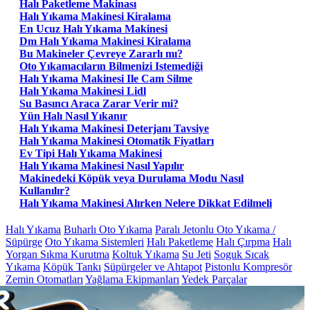
Halı Paketleme Makinası
Halı Yıkama Makinesi Kiralama
En Ucuz Halı Yıkama Makinesi
Dm Halı Yıkama Makinesi Kiralama
Bu Makineler Çevreye Zararlı mı?
Oto Yıkamacıların Bilmenizi Istemediği
Halı Yıkama Makinesi Ile Cam Silme
Halı Yıkama Makinesi Lidl
Su Basıncı Araca Zarar Verir mi?
Yün Halı Nasıl Yıkanır
Halı Yıkama Makinesi Deterjanı Tavsiye
Halı Yıkama Makinesi Otomatik Fiyatları
Ev Tipi Halı Yıkama Makinesi
Halı Yıkama Makinesi Nasıl Yapılır
Makinedeki Köpük veya Durulama Modu Nasıl
Kullanılır?
Halı Yıkama Makinesi Alırken Nelere Dikkat Edilmeli
Halı Yıkama
Buharlı Oto Yıkama
Paralı Jetonlu Oto Yıkama /
Süpürge
Oto Yıkama Sistemleri
Halı Paketleme
Halı Çırpma
Halı
Yorgan Sıkma Kurutma
Koltuk Yıkama
Su Jeti
Soguk Sıcak
Yıkama
Köpük Tankı
Süpürgeler ve Ahtapot
Pistonlu Kompresör
Zemin Otomatları
Yağlama Ekipmanları
Yedek Parçalar