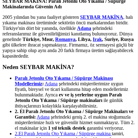
SEYBAR MAKİNA: Paralı Jetonlu Oto Yıkama / Süpürge
Makinalarında Güvenin Adı
2005 yılından bu yana faaliyet gösteren
SEYBAR MAKİNA
, halı
yıkama makinası üretiminde sektörün öncü markalarından biridir.
Türkiye'nin dört bir yanında, özellikle
Adana
şehrindeki
referanslarımız ile güvenilirliğimizi kanıtlamış bulunuyoruz. Dünya
genelinde
Türkiye, Mısır,
Romanya
, Libya,
Irak
, Suriye, Rusya
gibi ülkelere ihracat yapmaktayız. Firmamız, öz sermayesi güçlü bir
yapıya sahip olup aynı anda 20 farklı firmaya üretim sağlayabilecek
kapasitededir.
Neden SEYBAR MAKİNA?
Paralı Jetonlu Oto Yıkama / Süpürge Makinası
Modellerimiz
:
Adana
şehrindeki müşterilerimize uygun
fiyatlı, bireysel ve ticari kullanıma hitap eden modellerimiz
bulunmaktadır. Ayrıca
ev ve iş yerlerine uygun Paralı
Jetonlu Oto Yıkama / Süpürge makinaları
ile günlük
ihtiyaçlarınızı kolaylıkla karşılayabilirsiniz.
2. El Paralı Jetonlu Oto Yıkama / Süpürge Makinaları ve
Garantisi:
Adana
şehrindeki geniş 2. el makina stoğumuzla
müşterilerimize hızlı ve güvenilir hizmet sunmaktayız. Tüm 2.
el makinalar için
1 yıl teknik destek
garantisi veriyoruz.
2.El Paralı Jetonlu Oto Yıkama / Süpürge makina
tamiri,