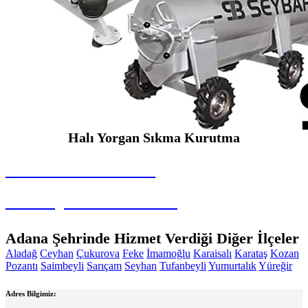
Halı Yorgan Sıkma Kurutma
SEYBAR MAKİNALARI
Halı Yorgan Sıkma Kurutma
Adana Şehrinde Hizmet Verdiği Diğer İlçeler
Aladağ
Ceyhan
Çukurova
Feke
İmamoğlu
Karaisalı
Karataş
Kozan
Pozantı
Saimbeyli
Sarıçam
Seyhan
Tufanbeyli
Yumurtalık
Yüreğir
Adres Bilgimiz: