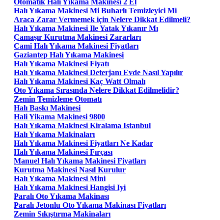
Otomatik Halı Yıkama Makinesi 2 El
Halı Yıkama Makinesi Mi Buharlı Temizleyici Mi
Araca Zarar Vermemek için Nelere Dikkat Edilmeli?
Halı Yıkama Makinesi Ile Yatak Yıkanır Mı
Çamaşır Kurutma Makinesi Zararları
Cami Halı Yıkama Makinesi Fiyatları
Gaziantep Halı Yıkama Makinesi
Halı Yıkama Makinesi Fiyatı
Halı Yıkama Makinesi Deterjanı Evde Nasıl Yapılır
Halı Yıkama Makinesi Kaç Watt Olmalı
Oto Yıkama Sırasında Nelere Dikkat Edilmelidir?
Zemin Temizleme Otomatı
Halı Baskı Makinesi
Hali Yikama Makinesi 9800
Halı Yıkama Makinesi Kiralama Istanbul
Halı Yıkama Makinaları
Halı Yıkama Makinesi Fiyatları Ne Kadar
Halı Yıkama Makinesi Fırçası
Manuel Halı Yıkama Makinesi Fiyatları
Kurutma Makinesi Nasıl Kurulur
Halı Yıkama Makinesi Mini
Halı Yıkama Makinesi Hangisi Iyi
Paralı Oto Yıkama Makinası
Paralı Jetonlu Oto Yıkama Makinası Fiyatları
Zemin Sıkıştırma Makinaları