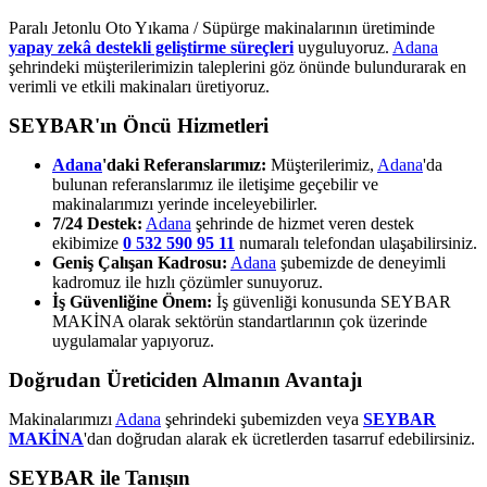
Paralı Jetonlu Oto Yıkama / Süpürge makinalarının üretiminde
yapay zekâ destekli geliştirme süreçleri
uyguluyoruz.
Adana
şehrindeki müşterilerimizin taleplerini göz önünde bulundurarak en
verimli ve etkili makinaları üretiyoruz.
SEYBAR'ın Öncü Hizmetleri
Adana
'daki Referanslarımız:
Müşterilerimiz,
Adana
'da
bulunan referanslarımız ile iletişime geçebilir ve
makinalarımızı yerinde inceleyebilirler.
7/24 Destek:
Adana
şehrinde de hizmet veren destek
ekibimize
0 532 590 95 11
numaralı telefondan ulaşabilirsiniz.
Geniş Çalışan Kadrosu:
Adana
şubemizde de deneyimli
kadromuz ile hızlı çözümler sunuyoruz.
İş Güvenliğine Önem:
İş güvenliği konusunda SEYBAR
MAKİNA olarak sektörün standartlarının çok üzerinde
uygulamalar yapıyoruz.
Doğrudan Üreticiden Almanın Avantajı
Makinalarımızı
Adana
şehrindeki şubemizden veya
SEYBAR
MAKİNA
'dan doğrudan alarak ek ücretlerden tasarruf edebilirsiniz.
SEYBAR ile Tanışın