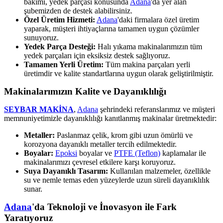
bakımı, yedek parçası konusunda
Adana
'da yer alan
şubemizden de destek alabilirsiniz.
Özel Üretim Hizmeti:
Adana
'daki firmalara özel üretim
yaparak, müşteri ihtiyaçlarına tamamen uygun çözümler
sunuyoruz.
Yedek Parça Desteği:
Halı yıkama makinalarımızın tüm
yedek parçaları için eksiksiz destek sağlıyoruz.
Tamamen Yerli Üretim:
Tüm makina parçaları yerli
üretimdir ve kalite standartlarına uygun olarak geliştirilmiştir.
Makinalarımızın Kalite ve Dayanıklılığı
SEYBAR MAKİNA
,
Adana
şehrindeki referanslarımız ve müşteri
memnuniyetimizle dayanıklılığı kanıtlanmış makinalar üretmektedir:
Metaller:
Paslanmaz çelik, krom gibi uzun ömürlü ve
korozyona dayanıklı metaller tercih edilmektedir.
Boyalar:
Epoksi
boyalar ve
PTFE (Teflon)
kaplamalar ile
makinalarımızı çevresel etkilere karşı koruyoruz.
Suya Dayanıklı Tasarım:
Kullanılan malzemeler, özellikle
su ve nemle temas eden yüzeylerde uzun süreli dayanıklılık
sunar.
Adana
'da Teknoloji ve İnovasyon ile Fark
Yaratıyoruz