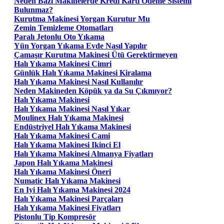
Neden Bazı Makinelerde Kredi Kartı Ödeme Sistemi
Bulunmaz?
Kurutma Makinesi Yorgan Kurutur Mu
Zemin Temizleme Otomatları
Paralı Jetonlu Oto Yıkama
Yün Yorgan Yıkama Evde Nasıl Yapılır
Çamaşır Kurutma Makinesi Ütü Gerektirmeyen
Halı Yıkama Makinesi Cimri
Günlük Halı Yıkama Makinesi Kiralama
Halı Yıkama Makinesi Nasıl Kullanılır
Neden Makineden Köpük ya da Su Çıkmıyor?
Halı Yıkama Makinesi
Halı Yıkama Makinesi Nasıl Yıkar
Moulinex Halı Yıkama Makinesi
Endüstriyel Halı Yıkama Makinesi
Halı Yıkama Makinesi Cami
Halı Yıkama Makinesi Ikinci El
Halı Yıkama Makinesi Almanya Fiyatları
Japon Halı Yıkama Makinesi
Halı Yıkama Makinesi Öneri
Numatic Halı Yıkama Makinesi
En Iyi Halı Yıkama Makinesi 2024
Halı Yıkama Makinesi Parçaları
Halı Yıkama Makinesi Fiyatları
Pistonlu Tip Kompresör