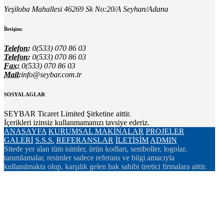
Yeşiloba Mahallesi 46269 Sk No:20/A Seyhan/Adana
İletişim:
Telefon:
0(533) 070 86 03
Telefon:
0(533) 070 86 03
Fax:
0(533) 070 86 03
Mail:
info@seybar.com.tr
SOSYAL AGLAR
SEYBAR Ticaret Limited Şirketine aittir.
İçerikleri izinsiz kullanmamanızı tavsiye ederiz.
ANASAYFA
KURUMSAL
MAKİNALAR
PROJELER
GALERİ
S.S.S.
REFERANSLAR
İLETİŞİM
ADMIN
Sitede yer alan tüm isimler, ürün kodları, semboller, logolar,
tanımlamalar, resimler sadece referans ve bilgi amacıyla
kullanılmakta olup, karşılık gelen hak sahibi üretici firmalara aittir.