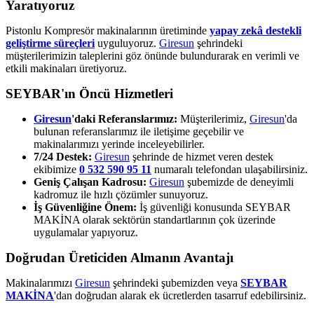
Yaratıyoruz
Pistonlu Kompresör makinalarının üretiminde
yapay zekâ destekli
geliştirme süreçleri
uyguluyoruz.
Giresun
şehrindeki
müşterilerimizin taleplerini göz önünde bulundurarak en verimli ve
etkili makinaları üretiyoruz.
SEYBAR'ın Öncü Hizmetleri
Giresun
'daki Referanslarımız:
Müşterilerimiz,
Giresun
'da
bulunan referanslarımız ile iletişime geçebilir ve
makinalarımızı yerinde inceleyebilirler.
7/24 Destek:
Giresun
şehrinde de hizmet veren destek
ekibimize
0 532 590 95 11
numaralı telefondan ulaşabilirsiniz.
Geniş Çalışan Kadrosu:
Giresun
şubemizde de deneyimli
kadromuz ile hızlı çözümler sunuyoruz.
İş Güvenliğine Önem:
İş güvenliği konusunda SEYBAR
MAKİNA olarak sektörün standartlarının çok üzerinde
uygulamalar yapıyoruz.
Doğrudan Üreticiden Almanın Avantajı
Makinalarımızı
Giresun
şehrindeki şubemizden veya
SEYBAR
MAKİNA
'dan doğrudan alarak ek ücretlerden tasarruf edebilirsiniz.