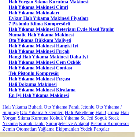
Halı Yorgan Sıkma Kurutma Makinesi
Halı Yıkama Makinesi Cimri
Halı Yıkama Makinaları
Evkur Halı Yıkama Makinesi Fiyatları
7 Pistonlu Klima Kompresörü
Halı Yıkama Makinesi Deterjanı Evde Nasıl Yapılır
Numatic Halı Yıkama Makinesi
Oto Yıkama Dükkanı Maliyeti
Halı Yıkama Makinesi Hangisi Iyi
Halı Yıkama Makinesi Fırçalı
Hangi Halı Yıkama Makinesi Daha Iyi
Halı Yıkama Makinesi Cem Özkök
Halı Yıkama Makinesi Contası
Tek Pistonlu Kompresör
Halı Yıkama Makinesi Fırçası
Hali Dokuma Makinesi
Halı Yıkama Makinesi Kiralama
En Iyi Halı Yıkama Makinesi
Halı Yıkama
Buharlı Oto Yıkama
Paralı Jetonlu Oto Yıkama /
Süpürge
Oto Yıkama Sistemleri
Halı Paketleme
Halı Çırpma
Halı
Yorgan Sıkma Kurutma
Koltuk Yıkama
Su Jeti
Soguk Sıcak
Yıkama
Köpük Tankı
Süpürgeler ve Ahtapot
Pistonlu Kompresör
Zemin Otomatları
Yağlama Ekipmanları
Yedek Parçalar