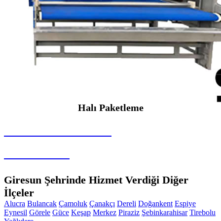
Halı Paketleme
SEYBAR MAKİNALARI
Halı Paketleme
Giresun Şehrinde Hizmet Verdiği Diğer
İlçeler
Alucra
Bulancak
Çamoluk
Çanakçı
Dereli
Doğankent
Espiye
Eynesil
Görele
Güce
Keşap
Merkez
Piraziz
Şebinkarahisar
Tirebolu