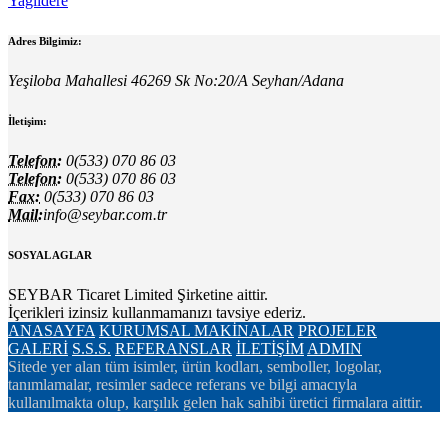
Yağlıdere
Adres Bilgimiz:
Yeşiloba Mahallesi 46269 Sk No:20/A Seyhan/Adana
İletişim:
Telefon:
0(533) 070 86 03
Telefon:
0(533) 070 86 03
Fax:
0(533) 070 86 03
Mail:
info@seybar.com.tr
SOSYAL AGLAR
SEYBAR Ticaret Limited Şirketine aittir.
İçerikleri izinsiz kullanmamanızı tavsiye ederiz.
ANASAYFA
KURUMSAL
MAKİNALAR
PROJELER
GALERİ
S.S.S.
REFERANSLAR
İLETİŞİM
ADMIN
Sitede yer alan tüm isimler, ürün kodları, semboller, logolar,
tanımlamalar, resimler sadece referans ve bilgi amacıyla
kullanılmakta olup, karşılık gelen hak sahibi üretici firmalara aittir.