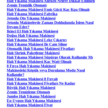
Halı Yıkama Makinesi Alırken Nelere Dikkat Edilmeli
Zemin Temizlik Otomatı
Halı Yıkama Makinesi Emiş Gücü Kaç Kpa Olmalı
Halı Yıkama Makinesi Fabrika
Jetonlu Oto Yıkama Makinesi
Jetonlu Makinelerde Zaman Dolduğunda İşlem Nasıl
Devam Eder?
Ikinci El Halı Yıkama Makinesi
Doğuş Halı Yıkama Makinesi
Halı Yıkama Makinesi Leke Çıkarıcı
Halı Yıkama Makinesi Ile Cam Silme
Otomatik Halı Yıkama Makinesi Fiyatları
Halı Shrink Paketleme Makinesi
Halı Yıkama Makinesi Süpürge Olarak Kullanılır Mı
Halı Yıkama Makinesi Kaç Watt Olmalı
8 Fırça Halı Yıkama Makinesi
Makinedeki Köpük veya Durulama Modu Nasıl
Kullanılır?
Halı Yıkama Makinesi 8 Fırçalı
Halı Yıkama Makinesi Fiyatları Ne Kadar
Büyük Halı Yıkama Makinesi
Zemin Temizleme Otomatı
Jumbo Halı Yıkama Makinesi
En Uygun Halı Yıkama Makinesi
Halı Yıkama Makinesi Fiyat