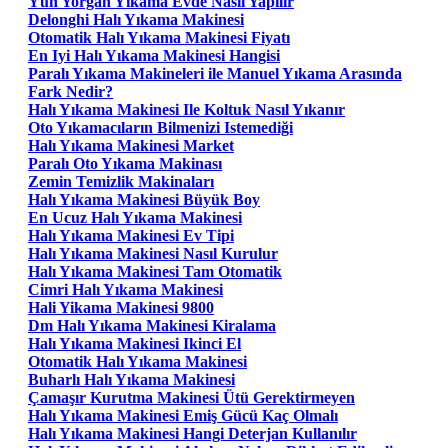
Yün Yorgan Yıkama Evde Nasıl Yapılır
Delonghi Halı Yıkama Makinesi
Otomatik Halı Yıkama Makinesi Fiyatı
En Iyi Halı Yıkama Makinesi Hangisi
Paralı Yıkama Makineleri ile Manuel Yıkama Arasında
Fark Nedir?
Halı Yıkama Makinesi Ile Koltuk Nasıl Yıkanır
Oto Yıkamacıların Bilmenizi Istemediği
Halı Yıkama Makinesi Market
Paralı Oto Yıkama Makinası
Zemin Temizlik Makinaları
Halı Yıkama Makinesi Büyük Boy
En Ucuz Halı Yıkama Makinesi
Halı Yıkama Makinesi Ev Tipi
Halı Yıkama Makinesi Nasıl Kurulur
Halı Yıkama Makinesi Tam Otomatik
Cimri Halı Yıkama Makinesi
Hali Yikama Makinesi 9800
Dm Halı Yıkama Makinesi Kiralama
Halı Yıkama Makinesi Ikinci El
Otomatik Halı Yıkama Makinesi
Buharlı Halı Yıkama Makinesi
Çamaşır Kurutma Makinesi Ütü Gerektirmeyen
Halı Yıkama Makinesi Emiş Gücü Kaç Olmalı
Halı Yıkama Makinesi Hangi Deterjan Kullanılır