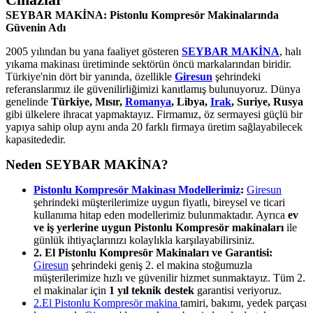
SEYBAR MAKİNA: Pistonlu Kompresör Makinalarında
Güvenin Adı
2005 yılından bu yana faaliyet gösteren
SEYBAR MAKİNA
, halı
yıkama makinası üretiminde sektörün öncü markalarından biridir.
Türkiye'nin dört bir yanında, özellikle
Giresun
şehrindeki
referanslarımız ile güvenilirliğimizi kanıtlamış bulunuyoruz. Dünya
genelinde
Türkiye, Mısır,
Romanya
, Libya,
Irak
, Suriye, Rusya
gibi ülkelere ihracat yapmaktayız. Firmamız, öz sermayesi güçlü bir
yapıya sahip olup aynı anda 20 farklı firmaya üretim sağlayabilecek
kapasitededir.
Neden SEYBAR MAKİNA?
Pistonlu Kompresör Makinası Modellerimiz
:
Giresun
şehrindeki müşterilerimize uygun fiyatlı, bireysel ve ticari
kullanıma hitap eden modellerimiz bulunmaktadır. Ayrıca
ev
ve iş yerlerine uygun Pistonlu Kompresör makinaları
ile
günlük ihtiyaçlarınızı kolaylıkla karşılayabilirsiniz.
2. El Pistonlu Kompresör Makinaları ve Garantisi:
Giresun
şehrindeki geniş 2. el makina stoğumuzla
müşterilerimize hızlı ve güvenilir hizmet sunmaktayız. Tüm 2.
el makinalar için
1 yıl teknik destek
garantisi veriyoruz.
2.El Pistonlu Kompresör makina
tamiri, bakımı, yedek parçası