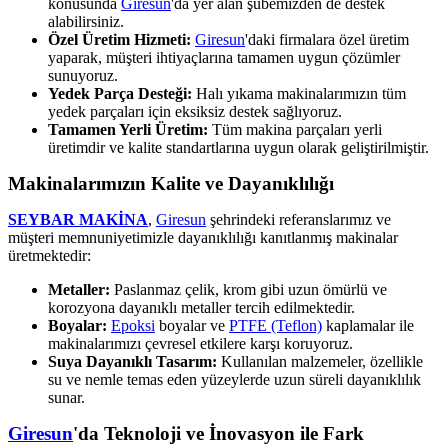
konusunda
Giresun
'da yer alan şubemizden de destek
alabilirsiniz.
Özel Üretim Hizmeti:
Giresun
'daki firmalara özel üretim
yaparak, müşteri ihtiyaçlarına tamamen uygun çözümler
sunuyoruz.
Yedek Parça Desteği:
Halı yıkama makinalarımızın tüm
yedek parçaları için eksiksiz destek sağlıyoruz.
Tamamen Yerli Üretim:
Tüm makina parçaları yerli
üretimdir ve kalite standartlarına uygun olarak geliştirilmiştir.
Makinalarımızın Kalite ve Dayanıklılığı
SEYBAR MAKİNA
,
Giresun
şehrindeki referanslarımız ve
müşteri memnuniyetimizle dayanıklılığı kanıtlanmış makinalar
üretmektedir:
Metaller:
Paslanmaz çelik, krom gibi uzun ömürlü ve
korozyona dayanıklı metaller tercih edilmektedir.
Boyalar:
Epoksi
boyalar ve
PTFE (Teflon)
kaplamalar ile
makinalarımızı çevresel etkilere karşı koruyoruz.
Suya Dayanıklı Tasarım:
Kullanılan malzemeler, özellikle
su ve nemle temas eden yüzeylerde uzun süreli dayanıklılık
sunar.
Giresun
'da Teknoloji ve İnovasyon ile Fark