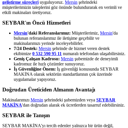
geliştirme süreçleri
uyguluyoruz.
Mersin
şehrindeki
müşterilerimizin taleplerini göz önünde bulundurarak en verimli ve
etkili makinaları üretiyoruz.
SEYBAR'ın Öncü Hizmetleri
Mersin
'daki Referanslarımız:
Müşterilerimiz,
Mersin
'da
bulunan referanslarımız ile iletişime geçebilir ve
makinalarımızı yerinde inceleyebilirler.
7/24 Destek:
Mersin
şehrinde de hizmet veren destek
ekibimize
0 532 590 95 11
numaralı telefondan ulaşabilirsiniz.
Geniş Çalışan Kadrosu:
Mersin
şubemizde de deneyimli
kadromuz ile hızlı çözümler sunuyoruz.
İş Güvenliğine Önem:
İş güvenliği konusunda SEYBAR
MAKİNA olarak sektörün standartlarının çok üzerinde
uygulamalar yapıyoruz.
Doğrudan Üreticiden Almanın Avantajı
Makinalarımızı
Mersin
şehrindeki şubemizden veya
SEYBAR
MAKİNA
'dan doğrudan alarak ek ücretlerden tasarruf edebilirsiniz.
SEYBAR ile Tanışın
SEYBAR MAKİNA'yı tercih edenler yalnızca bir ürün değil,