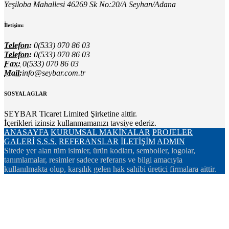
Yeşiloba Mahallesi 46269 Sk No:20/A Seyhan/Adana
İletişim:
Telefon:
0(533) 070 86 03
Telefon:
0(533) 070 86 03
Fax:
0(533) 070 86 03
Mail:
info@seybar.com.tr
SOSYAL AGLAR
SEYBAR Ticaret Limited Şirketine aittir.
İçerikleri izinsiz kullanmamanızı tavsiye ederiz.
ANASAYFA
KURUMSAL
MAKİNALAR
PROJELER
GALERİ
S.S.S.
REFERANSLAR
İLETİŞİM
ADMIN
Sitede yer alan tüm isimler, ürün kodları, semboller, logolar,
tanımlamalar, resimler sadece referans ve bilgi amacıyla
kullanılmakta olup, karşılık gelen hak sahibi üretici firmalara aittir.