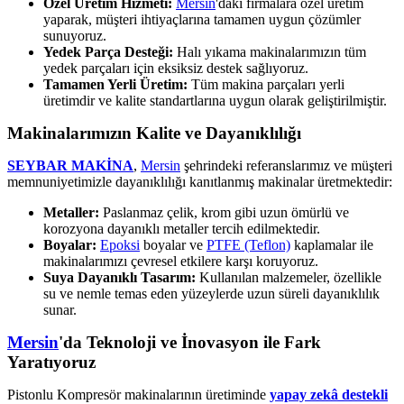
Özel Üretim Hizmeti:
Mersin
'daki firmalara özel üretim
yaparak, müşteri ihtiyaçlarına tamamen uygun çözümler
sunuyoruz.
Yedek Parça Desteği:
Halı yıkama makinalarımızın tüm
yedek parçaları için eksiksiz destek sağlıyoruz.
Tamamen Yerli Üretim:
Tüm makina parçaları yerli
üretimdir ve kalite standartlarına uygun olarak geliştirilmiştir.
Makinalarımızın Kalite ve Dayanıklılığı
SEYBAR MAKİNA
,
Mersin
şehrindeki referanslarımız ve müşteri
memnuniyetimizle dayanıklılığı kanıtlanmış makinalar üretmektedir:
Metaller:
Paslanmaz çelik, krom gibi uzun ömürlü ve
korozyona dayanıklı metaller tercih edilmektedir.
Boyalar:
Epoksi
boyalar ve
PTFE (Teflon)
kaplamalar ile
makinalarımızı çevresel etkilere karşı koruyoruz.
Suya Dayanıklı Tasarım:
Kullanılan malzemeler, özellikle
su ve nemle temas eden yüzeylerde uzun süreli dayanıklılık
sunar.
Mersin
'da Teknoloji ve İnovasyon ile Fark
Yaratıyoruz
Pistonlu Kompresör makinalarının üretiminde
yapay zekâ destekli