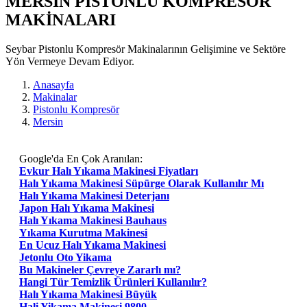
MERSIN PISTONLU KOMPRESÖR
MAKİNALARI
Seybar Pistonlu Kompresör Makinalarının Gelişimine ve Sektöre
Yön Vermeye Devam Ediyor.
Anasayfa
Makinalar
Pistonlu Kompresör
Mersin
Google'da En Çok Aranılan:
Evkur Halı Yıkama Makinesi Fiyatları
Halı Yıkama Makinesi Süpürge Olarak Kullanılır Mı
Halı Yıkama Makinesi Deterjanı
Japon Halı Yıkama Makinesi
Halı Yıkama Makinesi Bauhaus
Yıkama Kurutma Makinesi
En Ucuz Halı Yıkama Makinesi
Jetonlu Oto Yikama
Bu Makineler Çevreye Zararlı mı?
Hangi Tür Temizlik Ürünleri Kullanılır?
Halı Yıkama Makinesi Büyük
Hali Yikama Makinesi 9800