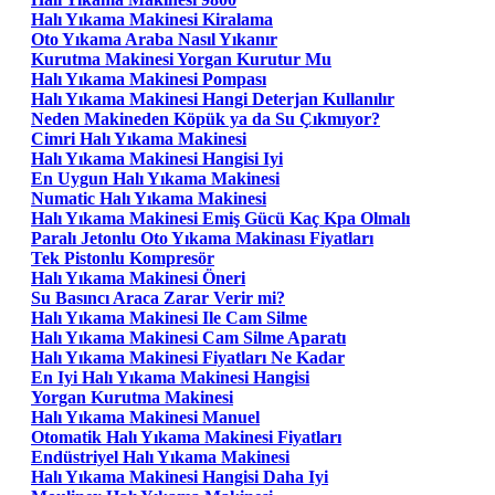
Halı Yıkama Makinesi Kiralama
Oto Yıkama Araba Nasıl Yıkanır
Kurutma Makinesi Yorgan Kurutur Mu
Halı Yıkama Makinesi Pompası
Halı Yıkama Makinesi Hangi Deterjan Kullanılır
Neden Makineden Köpük ya da Su Çıkmıyor?
Cimri Halı Yıkama Makinesi
Halı Yıkama Makinesi Hangisi Iyi
En Uygun Halı Yıkama Makinesi
Numatic Halı Yıkama Makinesi
Halı Yıkama Makinesi Emiş Gücü Kaç Kpa Olmalı
Paralı Jetonlu Oto Yıkama Makinası Fiyatları
Tek Pistonlu Kompresör
Halı Yıkama Makinesi Öneri
Su Basıncı Araca Zarar Verir mi?
Halı Yıkama Makinesi Ile Cam Silme
Halı Yıkama Makinesi Cam Silme Aparatı
Halı Yıkama Makinesi Fiyatları Ne Kadar
En Iyi Halı Yıkama Makinesi Hangisi
Yorgan Kurutma Makinesi
Halı Yıkama Makinesi Manuel
Otomatik Halı Yıkama Makinesi Fiyatları
Endüstriyel Halı Yıkama Makinesi
Halı Yıkama Makinesi Hangisi Daha Iyi