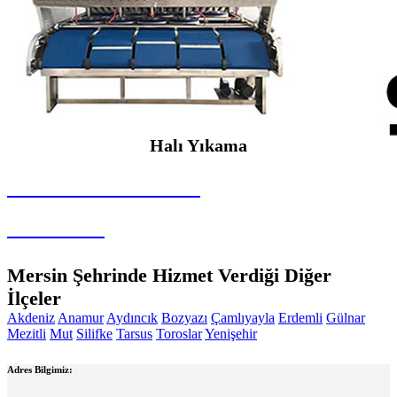
Halı Yıkama
SEYBAR MAKİNALARI
Halı Yıkama
Mersin Şehrinde Hizmet Verdiği Diğer
İlçeler
Akdeniz
Anamur
Aydıncık
Bozyazı
Çamlıyayla
Erdemli
Gülnar
Mezitli
Mut
Silifke
Tarsus
Toroslar
Yenişehir
Adres Bilgimiz: