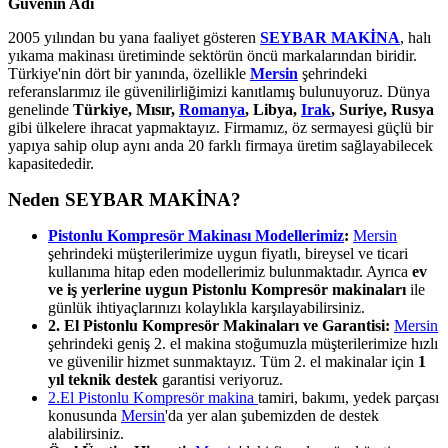
Güvenin Adı
2005 yılından bu yana faaliyet gösteren
SEYBAR MAKİNA
, halı
yıkama makinası üretiminde sektörün öncü markalarından biridir.
Türkiye'nin dört bir yanında, özellikle
Mersin
şehrindeki
referanslarımız ile güvenilirliğimizi kanıtlamış bulunuyoruz. Dünya
genelinde
Türkiye, Mısır,
Romanya
, Libya,
Irak
, Suriye, Rusya
gibi ülkelere ihracat yapmaktayız. Firmamız, öz sermayesi güçlü bir
yapıya sahip olup aynı anda 20 farklı firmaya üretim sağlayabilecek
kapasitededir.
Neden SEYBAR MAKİNA?
Pistonlu Kompresör Makinası Modellerimiz
:
Mersin
şehrindeki müşterilerimize uygun fiyatlı, bireysel ve ticari
kullanıma hitap eden modellerimiz bulunmaktadır. Ayrıca
ev
ve iş yerlerine uygun Pistonlu Kompresör makinaları
ile
günlük ihtiyaçlarınızı kolaylıkla karşılayabilirsiniz.
2. El Pistonlu Kompresör Makinaları ve Garantisi:
Mersin
şehrindeki geniş 2. el makina stoğumuzla müşterilerimize hızlı
ve güvenilir hizmet sunmaktayız. Tüm 2. el makinalar için
1
yıl teknik destek
garantisi veriyoruz.
2.El Pistonlu Kompresör makina
tamiri, bakımı, yedek parçası
konusunda
Mersin
'da yer alan şubemizden de destek
alabilirsiniz.