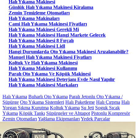
Halı Yıkama Makinesi
Günlük Halı Yıkama Makinesi Kiralama
Zemin Temizleme Otomatları
Halı Yıkama Makinaları
Cami Halı Yıkama Makinesi Fiyatları
Halı Yıkama Makinesi Gerekli Mi
Halı Yıkama Makinesi Hangi Markete Gelecek
Halı Yıkama Makinesi 8 Fırçalı
Halı Yıkama Makinesi Lidl
Hangi Durumlarda Oto Yıkama Makinesi Arızalanabilir?
Manuel Halı Yıkama Makinesi Fiyatları
Koltuk Ve Halı Yıkama Makinesi
Halı Yıkama Makinesi Kullanımı
Paralı Oto Yıkama Ve Köpük Makinesi
Halı Yıkama Makinesi Deterjanı Evde Nasıl Yapılır
Halı Yıkama Makinesi Markaları
Halı Yıkama
Buharlı Oto Yıkama
Paralı Jetonlu Oto Yıkama /
Süpürge
Oto Yıkama Sistemleri
Halı Paketleme
Halı Çırpma
Halı
Yorgan Sıkma Kurutma
Koltuk Yıkama
Su Jeti
Soguk Sıcak
Yıkama
Köpük Tankı
Süpürgeler ve Ahtapot
Pistonlu Kompresör
Zemin Otomatları
Yağlama Ekipmanları
Yedek Parçalar