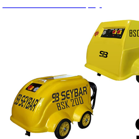
Paralı Jetonlu Oto Yıkama / Süpürge