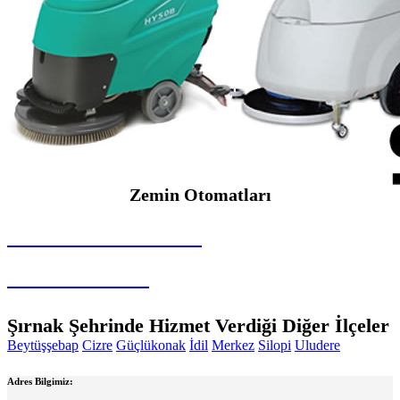
Zemin Otomatları
SEYBAR MAKİNALARI
Zemin Otomatları
Şırnak Şehrinde Hizmet Verdiği Diğer İlçeler
Beytüşşebap
Cizre
Güçlükonak
İdil
Merkez
Silopi
Uludere
Adres Bilgimiz: