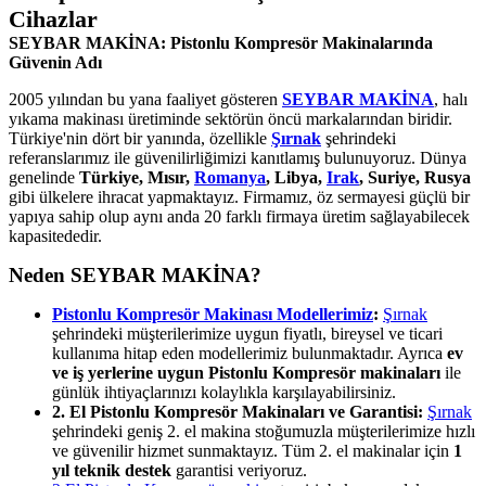
Cihazlar
SEYBAR MAKİNA: Pistonlu Kompresör Makinalarında
Güvenin Adı
2005 yılından bu yana faaliyet gösteren
SEYBAR MAKİNA
, halı
yıkama makinası üretiminde sektörün öncü markalarından biridir.
Türkiye'nin dört bir yanında, özellikle
Şırnak
şehrindeki
referanslarımız ile güvenilirliğimizi kanıtlamış bulunuyoruz. Dünya
genelinde
Türkiye, Mısır,
Romanya
, Libya,
Irak
, Suriye, Rusya
gibi ülkelere ihracat yapmaktayız. Firmamız, öz sermayesi güçlü bir
yapıya sahip olup aynı anda 20 farklı firmaya üretim sağlayabilecek
kapasitededir.
Neden SEYBAR MAKİNA?
Pistonlu Kompresör Makinası Modellerimiz
:
Şırnak
şehrindeki müşterilerimize uygun fiyatlı, bireysel ve ticari
kullanıma hitap eden modellerimiz bulunmaktadır. Ayrıca
ev
ve iş yerlerine uygun Pistonlu Kompresör makinaları
ile
günlük ihtiyaçlarınızı kolaylıkla karşılayabilirsiniz.
2. El Pistonlu Kompresör Makinaları ve Garantisi:
Şırnak
şehrindeki geniş 2. el makina stoğumuzla müşterilerimize hızlı
ve güvenilir hizmet sunmaktayız. Tüm 2. el makinalar için
1
yıl teknik destek
garantisi veriyoruz.