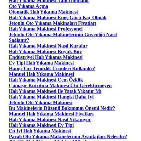
Halı Yıkama Makinesi Tam Otomatik
Oto Yıkama Açma
Otomatik Halı Yıkama Makinesi
Halı Yıkama Makinesi Emiş Gücü Kaç Olmalı
Jetonlu Oto Yıkama Makinaları Fiyatları
Halı Yıkama Makinesi Profesyonel
Jetonlu Oto Yıkama Makinelerinin Güvenliği Nasıl
Sağlanır?
Halı Yıkama Makinesi Nasıl Kurulur
Halı Yıkama Makinesi Büyük Boy
Endüstriyel Halı Yıkama Makinesi
Ev Tipi Halı Yıkama Makinesi
Hangi Tür Temizlik Ürünleri Kullanılır?
Manuel Halı Yıkama Makinesi
Halı Yıkama Makinesi Cem Özkök
Çamaşır Kurutma Makinesi Ütü Gerektirmeyen
Halı Yıkama Makinesi Ile Yatak Yıkanır Mı
Halı Yıkama Makinesi Hangisi Daha Iyi
Jetonlu Oto Yıkama Makinesi
Bu Makinelerin Düzenli Bakımının Önemi Nedir?
Manuel Halı Yıkama Makinesi Fiyatları
Halı Yıkama Makinesi Nasıl Yıkanıyor
Halı Yıkama Makinesi Ev Tipi
En Iyi Halı Yıkama Makinesi
Paralı Oto Yıkama Makinelerinin Avantajları Nelerdir?