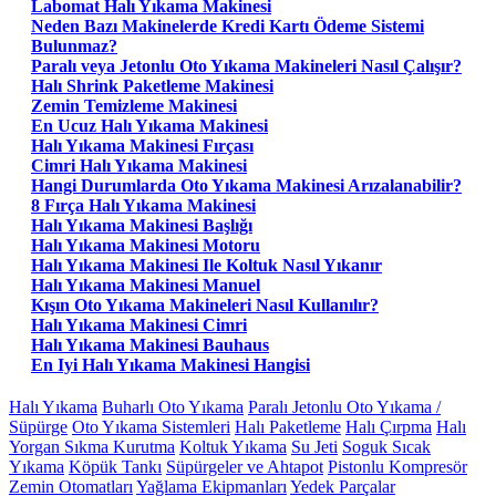
Labomat Halı Yıkama Makinesi
Neden Bazı Makinelerde Kredi Kartı Ödeme Sistemi
Bulunmaz?
Paralı veya Jetonlu Oto Yıkama Makineleri Nasıl Çalışır?
Halı Shrink Paketleme Makinesi
Zemin Temizleme Makinesi
En Ucuz Halı Yıkama Makinesi
Halı Yıkama Makinesi Fırçası
Cimri Halı Yıkama Makinesi
Hangi Durumlarda Oto Yıkama Makinesi Arızalanabilir?
8 Fırça Halı Yıkama Makinesi
Halı Yıkama Makinesi Başlığı
Halı Yıkama Makinesi Motoru
Halı Yıkama Makinesi Ile Koltuk Nasıl Yıkanır
Halı Yıkama Makinesi Manuel
Kışın Oto Yıkama Makineleri Nasıl Kullanılır?
Halı Yıkama Makinesi Cimri
Halı Yıkama Makinesi Bauhaus
En Iyi Halı Yıkama Makinesi Hangisi
Halı Yıkama
Buharlı Oto Yıkama
Paralı Jetonlu Oto Yıkama /
Süpürge
Oto Yıkama Sistemleri
Halı Paketleme
Halı Çırpma
Halı
Yorgan Sıkma Kurutma
Koltuk Yıkama
Su Jeti
Soguk Sıcak
Yıkama
Köpük Tankı
Süpürgeler ve Ahtapot
Pistonlu Kompresör
Zemin Otomatları
Yağlama Ekipmanları
Yedek Parçalar