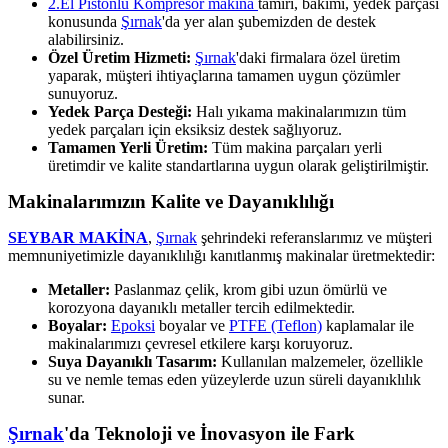
2.El Pistonlu Kompresör makina
tamiri, bakımı, yedek parçası
konusunda
Şırnak
'da yer alan şubemizden de destek
alabilirsiniz.
Özel Üretim Hizmeti:
Şırnak
'daki firmalara özel üretim
yaparak, müşteri ihtiyaçlarına tamamen uygun çözümler
sunuyoruz.
Yedek Parça Desteği:
Halı yıkama makinalarımızın tüm
yedek parçaları için eksiksiz destek sağlıyoruz.
Tamamen Yerli Üretim:
Tüm makina parçaları yerli
üretimdir ve kalite standartlarına uygun olarak geliştirilmiştir.
Makinalarımızın Kalite ve Dayanıklılığı
SEYBAR MAKİNA
,
Şırnak
şehrindeki referanslarımız ve müşteri
memnuniyetimizle dayanıklılığı kanıtlanmış makinalar üretmektedir:
Metaller:
Paslanmaz çelik, krom gibi uzun ömürlü ve
korozyona dayanıklı metaller tercih edilmektedir.
Boyalar:
Epoksi
boyalar ve
PTFE (Teflon)
kaplamalar ile
makinalarımızı çevresel etkilere karşı koruyoruz.
Suya Dayanıklı Tasarım:
Kullanılan malzemeler, özellikle
su ve nemle temas eden yüzeylerde uzun süreli dayanıklılık
sunar.
Şırnak
'da Teknoloji ve İnovasyon ile Fark