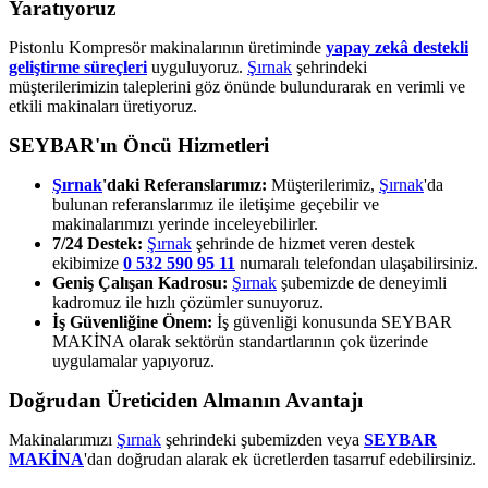
Yaratıyoruz
Pistonlu Kompresör makinalarının üretiminde
yapay zekâ destekli
geliştirme süreçleri
uyguluyoruz.
Şırnak
şehrindeki
müşterilerimizin taleplerini göz önünde bulundurarak en verimli ve
etkili makinaları üretiyoruz.
SEYBAR'ın Öncü Hizmetleri
Şırnak
'daki Referanslarımız:
Müşterilerimiz,
Şırnak
'da
bulunan referanslarımız ile iletişime geçebilir ve
makinalarımızı yerinde inceleyebilirler.
7/24 Destek:
Şırnak
şehrinde de hizmet veren destek
ekibimize
0 532 590 95 11
numaralı telefondan ulaşabilirsiniz.
Geniş Çalışan Kadrosu:
Şırnak
şubemizde de deneyimli
kadromuz ile hızlı çözümler sunuyoruz.
İş Güvenliğine Önem:
İş güvenliği konusunda SEYBAR
MAKİNA olarak sektörün standartlarının çok üzerinde
uygulamalar yapıyoruz.
Doğrudan Üreticiden Almanın Avantajı
Makinalarımızı
Şırnak
şehrindeki şubemizden veya
SEYBAR
MAKİNA
'dan doğrudan alarak ek ücretlerden tasarruf edebilirsiniz.