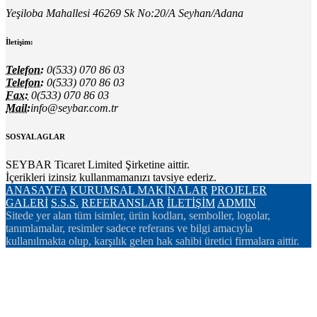
Yeşiloba Mahallesi 46269 Sk No:20/A Seyhan/Adana
İletişim:
Telefon:
0(533) 070 86 03
Telefon:
0(533) 070 86 03
Fax:
0(533) 070 86 03
Mail:
info@seybar.com.tr
SOSYAL AGLAR
SEYBAR Ticaret Limited Şirketine aittir.
İçerikleri izinsiz kullanmamanızı tavsiye ederiz.
ANASAYFA
KURUMSAL
MAKİNALAR
PROJELER
GALERİ
S.S.S.
REFERANSLAR
İLETİŞİM
ADMIN
Sitede yer alan tüm isimler, ürün kodları, semboller, logolar,
tanımlamalar, resimler sadece referans ve bilgi amacıyla
kullanılmakta olup, karşılık gelen hak sahibi üretici firmalara aittir.