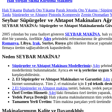
Halı Yorgan Sıkma Kurutma Makinesi
Halı Yıkama
Buharlı Oto Yıkama
Paralı Jetonlu Oto Yıkama / Süpür
Tankı
Süpürgeler ve Ahtapot
Pistonlu Kompresör
Zemin Otomatları
Y
Seybar Süpürgeler ve Ahtapot Makinaları Ağr
SEYBAR MAKİNA: Süpürgeler ve Ahtapot Makinalarında Güv
2005 yılından bu yana faaliyet gösteren
SEYBAR MAKİNA
, halı 
dört bir yanında, özellikle
Ağrı
şehrindeki referanslarımız ile güvenil
Romanya
, Libya,
Irak
, Suriye, Rusya
gibi ülkelere ihracat yapmakt
firmaya üretim sağlayabilecek kapasitededir.
Neden SEYBAR MAKİNA?
Süpürgeler ve Ahtapot Makinası Modellerimiz
:
Ağrı
şehrind
modellerimiz bulunmaktadır. Ayrıca
ev ve iş yerlerine uygun
karşılayabilirsiniz.
2. El Süpürgeler ve Ahtapot Makinaları ve Garantisi:
Ağrı
ş
hizmet sunmaktayız. Tüm 2. el makinalar için
1 yıl teknik des
2.El Süpürgeler ve Ahtapot makina
tamiri, bakımı, yedek parç
Özel Üretim Hizmeti:
Ağrı
'daki firmalara özel üretim yapara
Yedek Parça Desteği:
Halı yıkama makinalarımızın tüm yedek pa
Tamamen Yerli Üretim:
Tüm makina parçaları yerli üretimdir ve
Makinalarımızın Kalite ve Dayanıklılığı