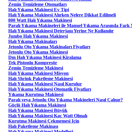
Zemin Temizleme Otomatları
Halı Yıkama Makinesi Ev Tipi
Halı Yıkama Makinesi Alırken Nelere Dikkat Edilmeli
800 Watt Halı Yıkama Makinesi
Paralı Yıkama Makineleri ile Manuel Yıkama Arasında Fark 
Halı Yıkama Makinesi Deterjanı Yerine Ne Kullanılır
Jumbo Halı Yıkama Makinesi
Halı Yıkama Makinaları
Jetonlu Oto Yıkama Makinaları Fiyatları
Jetonlu Oto Yıkama Makinesi
Dm Halı Yıkama Makinesi Kiralama
Tek Pistonlu Kompresör
Zemin Temizleme Makinesi
Halı Yıkama Makinesi Misyon
Halı Shrink Paketleme Makinesi
Halı Yıkama Makinesi Nasıl Kurulur
Halı Yıkama Makinesi Otomatik Fiyatları
Yıkama Kurutma Makinesi
Paralı veya Jetonlu Oto Yıkama Makineleri Nasıl Çalışır?
Güçlü Halı Yıkama Makinesi
Halı Yıkama Makinesi Büyük
Halı Yıkama Makinesi Kaç Watt Olmalı
Kurutma Makinesi Çekmemesi Için
Halı Paketleme Makinası
Halı Yıkama Makinesi Modelleri