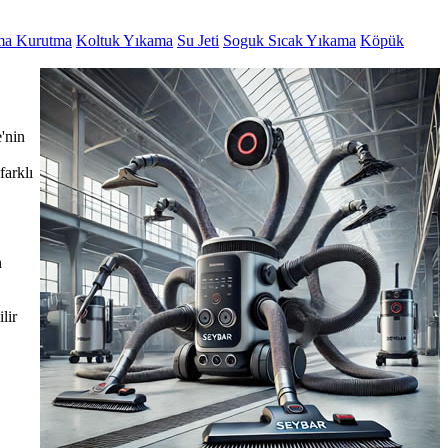
ma Kurutma
Koltuk Yıkama
Su Jeti
Soguk Sıcak Yıkama
Köpük
'nin
farklı
n
lir