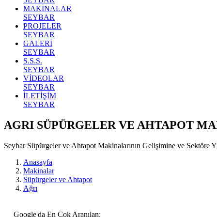
MAKİNALAR
SEYBAR
PROJELER
SEYBAR
GALERİ
SEYBAR
S.S.S.
SEYBAR
VİDEOLAR
SEYBAR
İLETİŞİM
SEYBAR
AGRI SÜPÜRGELER VE AHTAPOT MA
Seybar Süpürgeler ve Ahtapot Makinalarının Gelişimine ve Sektöre
Anasayfa
Makinalar
Süpürgeler ve Ahtapot
Ağrı
Google'da En Çok Aranılan: