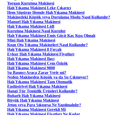
Yorgan Kurutma Makinesi
Halı Yıkama Makinesi Leke Çıkarıcı
Hem Süpürge Hemde Halı Yıkama Makinesi
Makinedeki Köpük veya Durulama Modu Nasıl Kullanılır?
Manuel Halı Yıkama Makinesi
Halı Yıkama Makinesi Lidl
Kurutma Makinesi Nasıl Kurulur
Halı Yıkama Makinesi Emiş Gücü Kaç Kpa Olmalı
Mini Halı Yıkama Makinesi
Kışın Oto Yıkama Makineleri Nasıl Kullanılır?
Halı Yıkama Makinesi 8 Fırçalı
Evkur Halı Yıkama Makinesi Fiyatları
Halı Yıkama Makinesi Ilacı
Halı Yıkama Makinesi Cem Özkök
Hali Yikama Makinesi 9800
Su Basıncı Araca Zarar Verir mi?
Neden Makineden Köpük ya da Su Çıkmıyor?
Halı Yıkama Makinesi Tam Otomatik
Endüstriyel Halı Yıkama Makinesi
Hangi Tür Temizlik Ürünleri Kullanılır?
Buharlı Halı Yıkama Makinesi
Büyük Halı Yıkama Makinesi
Jeton veya Para Sıkışırsa Ne Yapılmalıdır?
Halı Yıkama Makinesi Gerekli Mi
Halı Yıkama Makinesi Fiyatları Ne Kadar