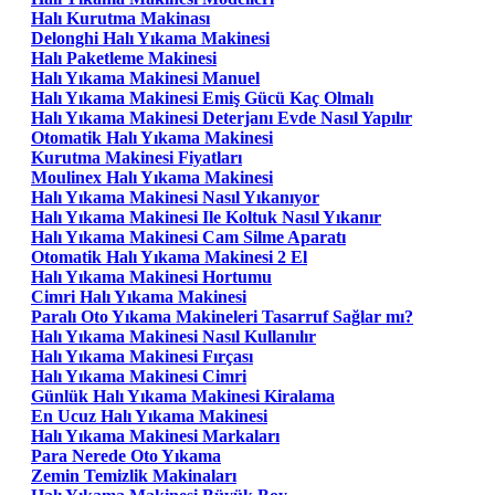
Halı Kurutma Makinası
Delonghi Halı Yıkama Makinesi
Halı Paketleme Makinesi
Halı Yıkama Makinesi Manuel
Halı Yıkama Makinesi Emiş Gücü Kaç Olmalı
Halı Yıkama Makinesi Deterjanı Evde Nasıl Yapılır
Otomatik Halı Yıkama Makinesi
Kurutma Makinesi Fiyatları
Moulinex Halı Yıkama Makinesi
Halı Yıkama Makinesi Nasıl Yıkanıyor
Halı Yıkama Makinesi Ile Koltuk Nasıl Yıkanır
Halı Yıkama Makinesi Cam Silme Aparatı
Otomatik Halı Yıkama Makinesi 2 El
Halı Yıkama Makinesi Hortumu
Cimri Halı Yıkama Makinesi
Paralı Oto Yıkama Makineleri Tasarruf Sağlar mı?
Halı Yıkama Makinesi Nasıl Kullanılır
Halı Yıkama Makinesi Fırçası
Halı Yıkama Makinesi Cimri
Günlük Halı Yıkama Makinesi Kiralama
En Ucuz Halı Yıkama Makinesi
Halı Yıkama Makinesi Markaları
Para Nerede Oto Yıkama
Zemin Temizlik Makinaları