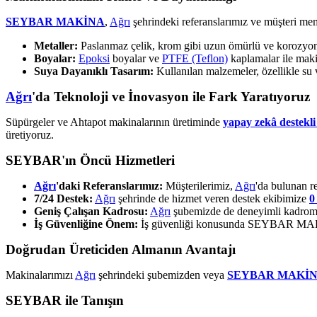
SEYBAR MAKİNA
,
Ağrı
şehrindeki referanslarımız ve müşteri mem
Metaller:
Paslanmaz çelik, krom gibi uzun ömürlü ve korozyona 
Boyalar:
Epoksi
boyalar ve
PTFE (Teflon)
kaplamalar ile makin
Suya Dayanıklı Tasarım:
Kullanılan malzemeler, özellikle su 
Ağrı
'da Teknoloji ve İnovasyon ile Fark Yaratıyoruz
Süpürgeler ve Ahtapot makinalarının üretiminde
yapay zekâ destekli 
üretiyoruz.
SEYBAR'ın Öncü Hizmetleri
Ağrı
'daki Referanslarımız:
Müşterilerimiz,
Ağrı
'da bulunan re
7/24 Destek:
Ağrı
şehrinde de hizmet veren destek ekibimize
0
Geniş Çalışan Kadrosu:
Ağrı
şubemizde de deneyimli kadromu
İş Güvenliğine Önem:
İş güvenliği konusunda SEYBAR MAKİNA
Doğrudan Üreticiden Almanın Avantajı
Makinalarımızı
Ağrı
şehrindeki şubemizden veya
SEYBAR MAKİ
SEYBAR ile Tanışın