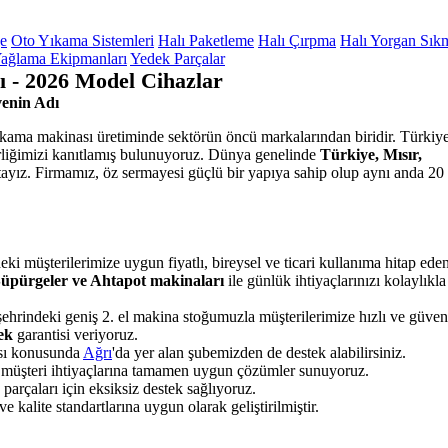
ge
Oto Yıkama Sistemleri
Halı Paketleme
Halı Çırpma
Halı Yorgan Sık
ağlama Ekipmanları
Yedek Parçalar
ı - 2026 Model Cihazlar
enin Adı
yıkama makinası üretiminde sektörün öncü markalarından biridir. Türkiye
irliğimizi kanıtlamış bulunuyoruz. Dünya genelinde
Türkiye, Mısır,
ayız. Firmamız, öz sermayesi güçlü bir yapıya sahip olup aynı anda 20 
eki müşterilerimize uygun fiyatlı, bireysel ve ticari kullanıma hitap ede
 Süpürgeler ve Ahtapot makinaları
ile günlük ihtiyaçlarınızı kolaylıkla
ehrindeki geniş 2. el makina stoğumuzla müşterilerimize hızlı ve güveni
tek
garantisi veriyoruz.
ası konusunda
Ağrı
'da yer alan şubemizden de destek alabilirsiniz.
k, müşteri ihtiyaçlarına tamamen uygun çözümler sunuyoruz.
rçaları için eksiksiz destek sağlıyoruz.
 kalite standartlarına uygun olarak geliştirilmiştir.