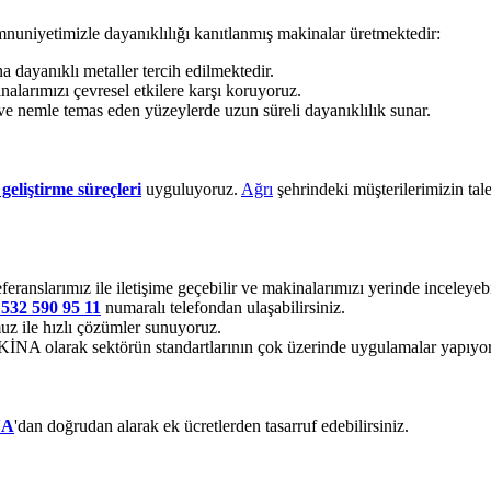
nuniyetimizle dayanıklılığı kanıtlanmış makinalar üretmektedir:
dayanıklı metaller tercih edilmektedir.
alarımızı çevresel etkilere karşı koruyoruz.
ve nemle temas eden yüzeylerde uzun süreli dayanıklılık sunar.
geliştirme süreçleri
uyguluyoruz.
Ağrı
şehrindeki müşterilerimizin tal
feranslarımız ile iletişime geçebilir ve makinalarımızı yerinde inceleyebil
 532 590 95 11
numaralı telefondan ulaşabilirsiniz.
z ile hızlı çözümler sunuyoruz.
 olarak sektörün standartlarının çok üzerinde uygulamalar yapıyo
NA
'dan doğrudan alarak ek ücretlerden tasarruf edebilirsiniz.