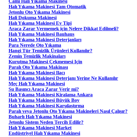
Cami Halı Yıkama Makinesi
Halı Yıkama Makinesi Tam Otomatik
Jetonlu Oto Yıkama Makinesi
Hali Dokuma Makinesi
Halı Yıkama Makinesi Ev Tipi
Araca Zarar Vermemek için Nelere Dikkat Edilmeli?
Halı Yıkama Makinesi Bauhaus
Halı Yıkama Makinesi Deterjanları
Para Nerede Oto Yıkama
Hangi Tür Temizlik Ürünleri Kullanılır?
Zemin Temizlik Makinaları
Kurutma Makinesi Çekmemesi Için
Paralı Oto Yıkama Makinası
Halı Yıkama Makinesi Ilacı
Halı Yıkama Makinesi Deterjanı Yerine Ne Kullanılır
Meç Halı Yıkama Makinesi
Su Basıncı Araca Zarar Verir mi?
Halı Yıkama Makinesi Kiralama Ankara
Halı Yıkama Makinesi Büyük Boy
Halı Yıkama Makinesi Karşılaştırma
Paralı veya Jetonlu Oto Yıkama Makineleri Nasıl Çalışır?
Buharlı Halı Yıkama Makinesi
Jetonlu Sistem Neden Tercih Edilir?
Halı Yıkama Makinesi Market
Endüstriyel Halı Yıkama Makinesi