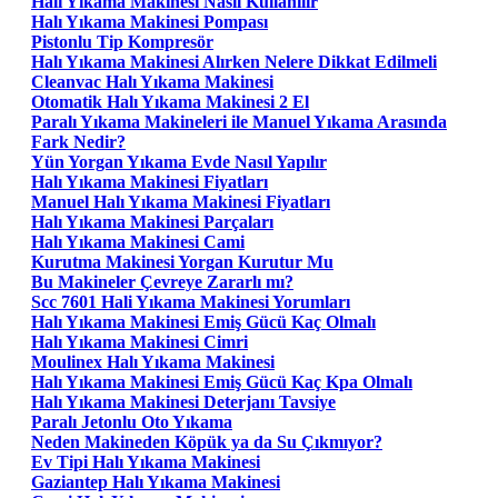
Halı Yıkama Makinesi Nasıl Kullanılır
Halı Yıkama Makinesi Pompası
Pistonlu Tip Kompresör
Halı Yıkama Makinesi Alırken Nelere Dikkat Edilmeli
Cleanvac Halı Yıkama Makinesi
Otomatik Halı Yıkama Makinesi 2 El
Paralı Yıkama Makineleri ile Manuel Yıkama Arasında
Fark Nedir?
Yün Yorgan Yıkama Evde Nasıl Yapılır
Halı Yıkama Makinesi Fiyatları
Manuel Halı Yıkama Makinesi Fiyatları
Halı Yıkama Makinesi Parçaları
Halı Yıkama Makinesi Cami
Kurutma Makinesi Yorgan Kurutur Mu
Bu Makineler Çevreye Zararlı mı?
Scc 7601 Hali Yıkama Makinesi Yorumları
Halı Yıkama Makinesi Emiş Gücü Kaç Olmalı
Halı Yıkama Makinesi Cimri
Moulinex Halı Yıkama Makinesi
Halı Yıkama Makinesi Emiş Gücü Kaç Kpa Olmalı
Halı Yıkama Makinesi Deterjanı Tavsiye
Paralı Jetonlu Oto Yıkama
Neden Makineden Köpük ya da Su Çıkmıyor?
Ev Tipi Halı Yıkama Makinesi
Gaziantep Halı Yıkama Makinesi