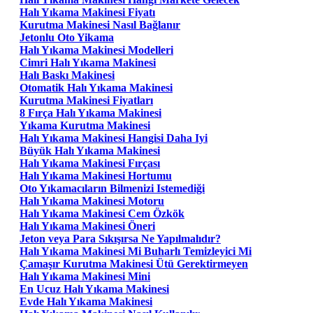
Halı Yıkama Makinesi Fiyatı
Kurutma Makinesi Nasıl Bağlanır
Jetonlu Oto Yikama
Halı Yıkama Makinesi Modelleri
Cimri Halı Yıkama Makinesi
Halı Baskı Makinesi
Otomatik Halı Yıkama Makinesi
Kurutma Makinesi Fiyatları
8 Fırça Halı Yıkama Makinesi
Yıkama Kurutma Makinesi
Halı Yıkama Makinesi Hangisi Daha Iyi
Büyük Halı Yıkama Makinesi
Halı Yıkama Makinesi Fırçası
Halı Yıkama Makinesi Hortumu
Oto Yıkamacıların Bilmenizi Istemediği
Halı Yıkama Makinesi Motoru
Halı Yıkama Makinesi Cem Özkök
Halı Yıkama Makinesi Öneri
Jeton veya Para Sıkışırsa Ne Yapılmalıdır?
Halı Yıkama Makinesi Mi Buharlı Temizleyici Mi
Çamaşır Kurutma Makinesi Ütü Gerektirmeyen
Halı Yıkama Makinesi Mini
En Ucuz Halı Yıkama Makinesi
Evde Halı Yıkama Makinesi