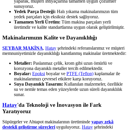
yaparak, müşteri ihtiyaçlarına tamamen uygun çözümler
sunuyoruz.
Yedek Parça Desteği:
Halı yıkama makinalarımızın tüm
yedek parçaları için eksiksiz destek sağlıyoruz.
Tamamen Yerli Üretim:
Tüm makina parçaları yerli
üretimdir ve kalite standartlarına uygun olarak geliştirilmiştir.
Makinalarımızın Kalite ve Dayanıklılığı
SEYBAR MAKİNA
,
Hatay
şehrindeki referanslarımız ve müşteri
memnuniyetimizle dayanıklılığı kanıtlanmış makinalar üretmektedir:
Metaller:
Paslanmaz çelik, krom gibi uzun ömürlü ve
korozyona dayanıklı metaller tercih edilmektedir.
Boyalar:
Epoksi
boyalar ve
PTFE (Teflon)
kaplamalar ile
makinalarımızı çevresel etkilere karşı koruyoruz.
Suya Dayanıklı Tasarım:
Kullanılan malzemeler, özellikle
su ve nemle temas eden yüzeylerde uzun süreli dayanıklılık
sunar.
Hatay
'da Teknoloji ve İnovasyon ile Fark
Yaratıyoruz
Süpürgeler ve Ahtapot makinalarının üretiminde
yapay zekâ
destekli geliştirme süreçleri
uyguluyoruz.
Hatay
şehrindeki