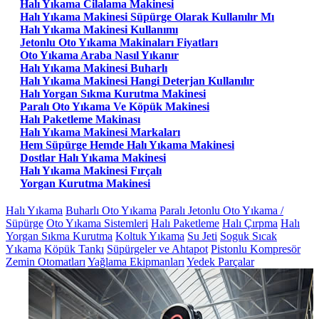
Halı Yıkama Cilalama Makinesi
Halı Yıkama Makinesi Süpürge Olarak Kullanılır Mı
Halı Yıkama Makinesi Kullanımı
Jetonlu Oto Yıkama Makinaları Fiyatları
Oto Yıkama Araba Nasıl Yıkanır
Halı Yıkama Makinesi Buharlı
Halı Yıkama Makinesi Hangi Deterjan Kullanılır
Halı Yorgan Sıkma Kurutma Makinesi
Paralı Oto Yıkama Ve Köpük Makinesi
Halı Paketleme Makinası
Halı Yıkama Makinesi Markaları
Hem Süpürge Hemde Halı Yıkama Makinesi
Dostlar Halı Yıkama Makinesi
Halı Yıkama Makinesi Fırçalı
Yorgan Kurutma Makinesi
Halı Yıkama
Buharlı Oto Yıkama
Paralı Jetonlu Oto Yıkama /
Süpürge
Oto Yıkama Sistemleri
Halı Paketleme
Halı Çırpma
Halı
Yorgan Sıkma Kurutma
Koltuk Yıkama
Su Jeti
Soguk Sıcak
Yıkama
Köpük Tankı
Süpürgeler ve Ahtapot
Pistonlu Kompresör
Zemin Otomatları
Yağlama Ekipmanları
Yedek Parçalar