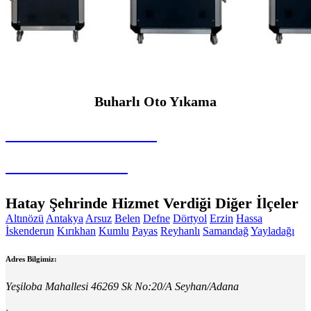
Buharlı Oto Yıkama
SEYBAR MAKİNALARI
Buharlı Oto Yıkama
Hatay Şehrinde Hizmet Verdiği Diğer İlçeler
Altınözü
Antakya
Arsuz
Belen
Defne
Dörtyol
Erzin
Hassa
İskenderun
Kırıkhan
Kumlu
Payas
Reyhanlı
Samandağ
Yayladağı
Adres Bilgimiz:
Yeşiloba Mahallesi 46269 Sk No:20/A Seyhan/Adana