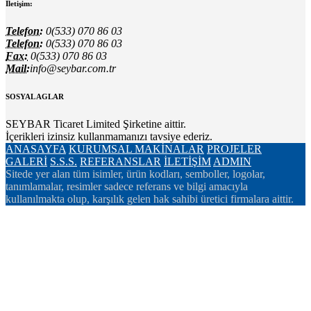
İletişim:
Telefon:
0(533) 070 86 03
Telefon:
0(533) 070 86 03
Fax:
0(533) 070 86 03
Mail:
info@seybar.com.tr
SOSYAL AGLAR
SEYBAR Ticaret Limited Şirketine aittir.
İçerikleri izinsiz kullanmamanızı tavsiye ederiz.
ANASAYFA
KURUMSAL
MAKİNALAR
PROJELER
GALERİ
S.S.S.
REFERANSLAR
İLETİŞİM
ADMIN
Sitede yer alan tüm isimler, ürün kodları, semboller, logolar,
tanımlamalar, resimler sadece referans ve bilgi amacıyla
kullanılmakta olup, karşılık gelen hak sahibi üretici firmalara aittir.