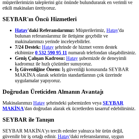
müşterilerimizin taleplerini göz önünde bulundurarak en verimli ve
etkili makinaları üretiyoruz.
SEYBAR'ın Öncü Hizmetleri
Hatay
'daki Referanslarımız:
Müşterilerimiz,
Hatay
'da
bulunan referanslarımız ile iletişime geçebilir ve
makinalarımızı yerinde inceleyebilirler.
7/24 Destek:
Hatay
şehrinde de hizmet veren destek
ekibimize
0 532 590 95 11
numaralı telefondan ulaşabilirsiniz.
Geniş Çalışan Kadrosu:
Hatay
şubemizde de deneyimli
kadromuz ile hızlı çözümler sunuyoruz.
İş Güvenliğine Önem:
İş güvenliği konusunda SEYBAR
MAKİNA olarak sektörün standartlarının çok üzerinde
uygulamalar yapıyoruz.
Doğrudan Üreticiden Almanın Avantajı
Makinalarımızı
Hatay
şehrindeki şubemizden veya
SEYBAR
MAKİNA
'dan doğrudan alarak ek ücretlerden tasarruf edebilirsiniz.
SEYBAR ile Tanışın
SEYBAR MAKİNA'yı tercih edenler yalnızca bir ürün değil,
güvenilir bir iş ortağı edinir.
Hatay
'daki referanslarımız, uygun