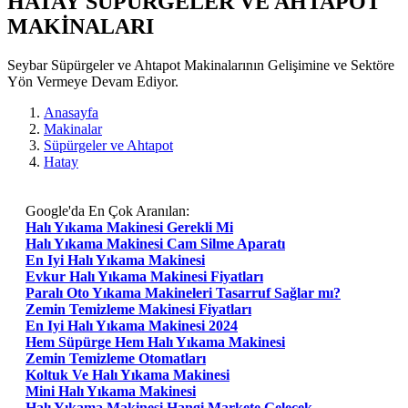
HATAY SÜPÜRGELER VE AHTAPOT
MAKİNALARI
Seybar Süpürgeler ve Ahtapot Makinalarının Gelişimine ve Sektöre
Yön Vermeye Devam Ediyor.
Anasayfa
Makinalar
Süpürgeler ve Ahtapot
Hatay
Google'da En Çok Aranılan:
Halı Yıkama Makinesi Gerekli Mi
Halı Yıkama Makinesi Cam Silme Aparatı
En Iyi Halı Yıkama Makinesi
Evkur Halı Yıkama Makinesi Fiyatları
Paralı Oto Yıkama Makineleri Tasarruf Sağlar mı?
Zemin Temizleme Makinesi Fiyatları
En Iyi Halı Yıkama Makinesi 2024
Hem Süpürge Hem Halı Yıkama Makinesi
Zemin Temizleme Otomatları
Koltuk Ve Halı Yıkama Makinesi
Mini Halı Yıkama Makinesi
Halı Yıkama Makinesi Hangi Markete Gelecek