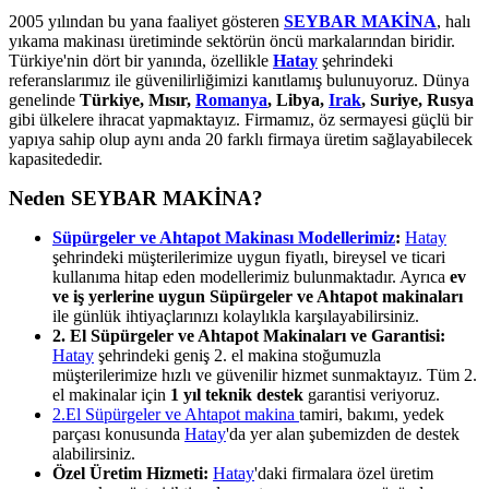
2005 yılından bu yana faaliyet gösteren
SEYBAR MAKİNA
, halı
yıkama makinası üretiminde sektörün öncü markalarından biridir.
Türkiye'nin dört bir yanında, özellikle
Hatay
şehrindeki
referanslarımız ile güvenilirliğimizi kanıtlamış bulunuyoruz. Dünya
genelinde
Türkiye, Mısır,
Romanya
, Libya,
Irak
, Suriye, Rusya
gibi ülkelere ihracat yapmaktayız. Firmamız, öz sermayesi güçlü bir
yapıya sahip olup aynı anda 20 farklı firmaya üretim sağlayabilecek
kapasitededir.
Neden SEYBAR MAKİNA?
Süpürgeler ve Ahtapot Makinası Modellerimiz
:
Hatay
şehrindeki müşterilerimize uygun fiyatlı, bireysel ve ticari
kullanıma hitap eden modellerimiz bulunmaktadır. Ayrıca
ev
ve iş yerlerine uygun Süpürgeler ve Ahtapot makinaları
ile günlük ihtiyaçlarınızı kolaylıkla karşılayabilirsiniz.
2. El Süpürgeler ve Ahtapot Makinaları ve Garantisi:
Hatay
şehrindeki geniş 2. el makina stoğumuzla
müşterilerimize hızlı ve güvenilir hizmet sunmaktayız. Tüm 2.
el makinalar için
1 yıl teknik destek
garantisi veriyoruz.
2.El Süpürgeler ve Ahtapot makina
tamiri, bakımı, yedek
parçası konusunda
Hatay
'da yer alan şubemizden de destek
alabilirsiniz.
Özel Üretim Hizmeti:
Hatay
'daki firmalara özel üretim