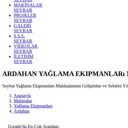
MAKİNALAR
SEYBAR
PROJELER
SEYBAR
GALERİ
SEYBAR
S.S.S.
SEYBAR
VİDEOLAR
SEYBAR
İLETİŞİM
SEYBAR
ARDAHAN YAĞLAMA EKIPMANLARı 
Seybar Yağlama Ekipmanları Makinalarının Gelişimine ve Sektöre 
Anasayfa
Makinalar
Yağlama Ekipmanları
Ardahan
Google'da En Çok Aranılan: