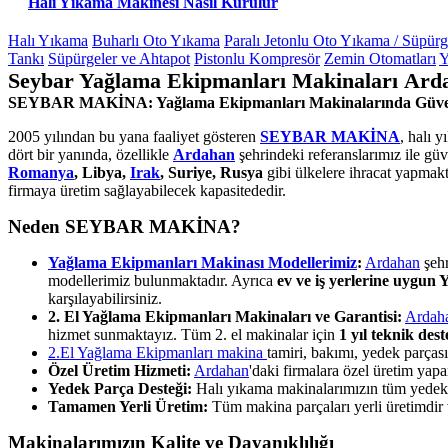
Halı Yıkama Makinesi Nasıl Kurulur
Halı Yıkama
Buharlı Oto Yıkama
Paralı Jetonlu Oto Yıkama / Süpür
Tankı
Süpürgeler ve Ahtapot
Pistonlu Kompresör
Zemin Otomatları
Y
Seybar Yağlama Ekipmanları Makinaları Arda
SEYBAR MAKİNA: Yağlama Ekipmanları Makinalarında Güve
2005 yılından bu yana faaliyet gösteren
SEYBAR MAKİNA
, halı 
dört bir yanında, özellikle
Ardahan
şehrindeki referanslarımız ile gü
Romanya
, Libya,
Irak
, Suriye, Rusya
gibi ülkelere ihracat yapmakt
firmaya üretim sağlayabilecek kapasitededir.
Neden SEYBAR MAKİNA?
Yağlama Ekipmanları Makinası Modellerimiz
:
Ardahan
şehr
modellerimiz bulunmaktadır. Ayrıca
ev ve iş yerlerine uygun
karşılayabilirsiniz.
2. El Yağlama Ekipmanları Makinaları ve Garantisi:
Ardah
hizmet sunmaktayız. Tüm 2. el makinalar için
1 yıl teknik des
2.El Yağlama Ekipmanları makina
tamiri, bakımı, yedek parça
Özel Üretim Hizmeti:
Ardahan
'daki firmalara özel üretim ya
Yedek Parça Desteği:
Halı yıkama makinalarımızın tüm yedek pa
Tamamen Yerli Üretim:
Tüm makina parçaları yerli üretimdir ve
Makinalarımızın Kalite ve Dayanıklılığı