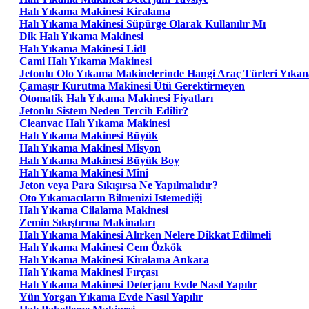
Halı Yıkama Makinesi Kiralama
Halı Yıkama Makinesi Süpürge Olarak Kullanılır Mı
Dik Halı Yıkama Makinesi
Halı Yıkama Makinesi Lidl
Cami Halı Yıkama Makinesi
Jetonlu Oto Yıkama Makinelerinde Hangi Araç Türleri Yıkana
Çamaşır Kurutma Makinesi Ütü Gerektirmeyen
Otomatik Halı Yıkama Makinesi Fiyatları
Jetonlu Sistem Neden Tercih Edilir?
Cleanvac Halı Yıkama Makinesi
Halı Yıkama Makinesi Büyük
Halı Yıkama Makinesi Misyon
Halı Yıkama Makinesi Büyük Boy
Halı Yıkama Makinesi Mini
Jeton veya Para Sıkışırsa Ne Yapılmalıdır?
Oto Yıkamacıların Bilmenizi Istemediği
Halı Yıkama Cilalama Makinesi
Zemin Sıkıştırma Makinaları
Halı Yıkama Makinesi Alırken Nelere Dikkat Edilmeli
Halı Yıkama Makinesi Cem Özkök
Halı Yıkama Makinesi Kiralama Ankara
Halı Yıkama Makinesi Fırçası
Halı Yıkama Makinesi Deterjanı Evde Nasıl Yapılır
Yün Yorgan Yıkama Evde Nasıl Yapılır