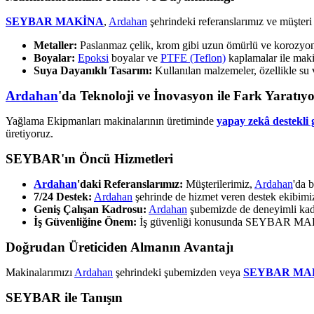
SEYBAR MAKİNA
,
Ardahan
şehrindeki referanslarımız ve müşteri
Metaller:
Paslanmaz çelik, krom gibi uzun ömürlü ve korozyona 
Boyalar:
Epoksi
boyalar ve
PTFE (Teflon)
kaplamalar ile makin
Suya Dayanıklı Tasarım:
Kullanılan malzemeler, özellikle su 
Ardahan
'da Teknoloji ve İnovasyon ile Fark Yaratıy
Yağlama Ekipmanları makinalarının üretiminde
yapay zekâ destekli g
üretiyoruz.
SEYBAR'ın Öncü Hizmetleri
Ardahan
'daki Referanslarımız:
Müşterilerimiz,
Ardahan
'da b
7/24 Destek:
Ardahan
şehrinde de hizmet veren destek ekibim
Geniş Çalışan Kadrosu:
Ardahan
şubemizde de deneyimli kad
İş Güvenliğine Önem:
İş güvenliği konusunda SEYBAR MAKİNA
Doğrudan Üreticiden Almanın Avantajı
Makinalarımızı
Ardahan
şehrindeki şubemizden veya
SEYBAR MA
SEYBAR ile Tanışın