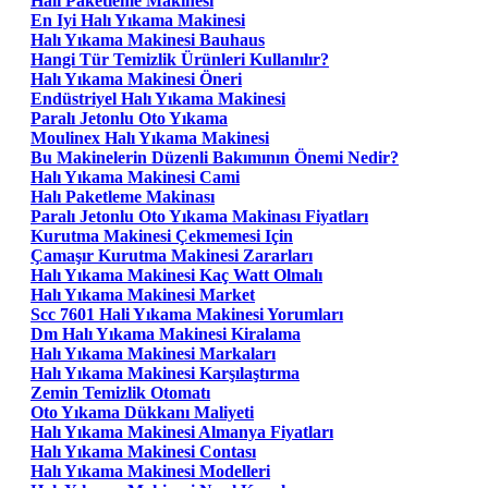
Halı Paketleme Makinesi
En Iyi Halı Yıkama Makinesi
Halı Yıkama Makinesi Bauhaus
Hangi Tür Temizlik Ürünleri Kullanılır?
Halı Yıkama Makinesi Öneri
Endüstriyel Halı Yıkama Makinesi
Paralı Jetonlu Oto Yıkama
Moulinex Halı Yıkama Makinesi
Bu Makinelerin Düzenli Bakımının Önemi Nedir?
Halı Yıkama Makinesi Cami
Halı Paketleme Makinası
Paralı Jetonlu Oto Yıkama Makinası Fiyatları
Kurutma Makinesi Çekmemesi Için
Çamaşır Kurutma Makinesi Zararları
Halı Yıkama Makinesi Kaç Watt Olmalı
Halı Yıkama Makinesi Market
Scc 7601 Hali Yıkama Makinesi Yorumları
Dm Halı Yıkama Makinesi Kiralama
Halı Yıkama Makinesi Markaları
Halı Yıkama Makinesi Karşılaştırma
Zemin Temizlik Otomatı
Oto Yıkama Dükkanı Maliyeti
Halı Yıkama Makinesi Almanya Fiyatları
Halı Yıkama Makinesi Contası
Halı Yıkama Makinesi Modelleri