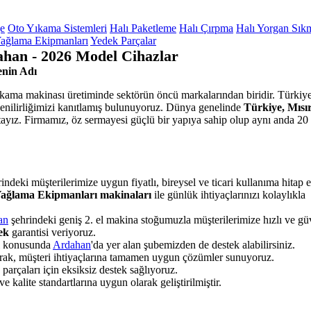
ge
Oto Yıkama Sistemleri
Halı Paketleme
Halı Çırpma
Halı Yorgan Sık
ağlama Ekipmanları
Yedek Parçalar
han - 2026 Model Cihazlar
nin Adı
yıkama makinası üretiminde sektörün öncü markalarından biridir. Türkiye
venilirliğimizi kanıtlamış bulunuyoruz. Dünya genelinde
Türkiye, Mısır
ayız. Firmamız, öz sermayesi güçlü bir yapıya sahip olup aynı anda 20 
indeki müşterilerimize uygun fiyatlı, bireysel ve ticari kullanıma hitap 
 Yağlama Ekipmanları makinaları
ile günlük ihtiyaçlarınızı kolaylıkla
an
şehrindeki geniş 2. el makina stoğumuzla müşterilerimize hızlı ve güv
tek
garantisi veriyoruz.
sı konusunda
Ardahan
'da yer alan şubemizden de destek alabilirsiniz.
parak, müşteri ihtiyaçlarına tamamen uygun çözümler sunuyoruz.
rçaları için eksiksiz destek sağlıyoruz.
 kalite standartlarına uygun olarak geliştirilmiştir.