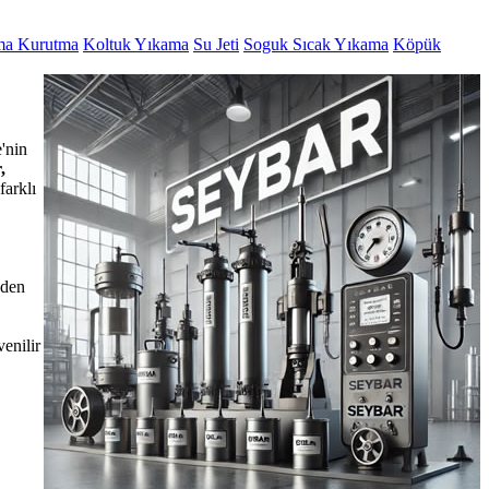
ma Kurutma
Koltuk Yıkama
Su Jeti
Soguk Sıcak Yıkama
Köpük
'nin
,
farklı
eden
enilir