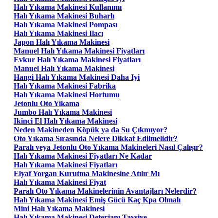
Halı Yıkama Makinesi Kullanımı
Halı Yıkama Makinesi Buharlı
Halı Yıkama Makinesi Pompası
Halı Yıkama Makinesi Ilacı
Japon Halı Yıkama Makinesi
Manuel Halı Yıkama Makinesi Fiyatları
Evkur Halı Yıkama Makinesi Fiyatları
Manuel Halı Yıkama Makinesi
Hangi Halı Yıkama Makinesi Daha Iyi
Halı Yıkama Makinesi Fabrika
Halı Yıkama Makinesi Hortumu
Jetonlu Oto Yikama
Jumbo Halı Yıkama Makinesi
Ikinci El Halı Yıkama Makinesi
Neden Makineden Köpük ya da Su Çıkmıyor?
Oto Yıkama Sırasında Nelere Dikkat Edilmelidir?
Paralı veya Jetonlu Oto Yıkama Makineleri Nasıl Çalışır?
Halı Yıkama Makinesi Fiyatları Ne Kadar
Halı Yıkama Makinesi Fiyatları
Elyaf Yorgan Kurutma Makinesine Atılır Mı
Halı Yıkama Makinesi Fiyat
Paralı Oto Yıkama Makinelerinin Avantajları Nelerdir?
Halı Yıkama Makinesi Emiş Gücü Kaç Kpa Olmalı
Mini Halı Yıkama Makinesi
Halı Yıkama Makinesi Deterjanı Tavsiye