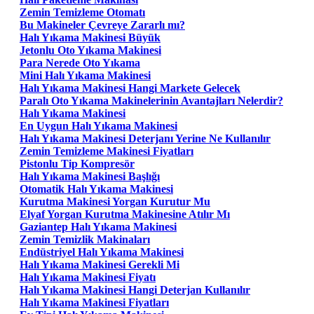
Zemin Temizleme Otomatı
Bu Makineler Çevreye Zararlı mı?
Halı Yıkama Makinesi Büyük
Jetonlu Oto Yıkama Makinesi
Para Nerede Oto Yıkama
Mini Halı Yıkama Makinesi
Halı Yıkama Makinesi Hangi Markete Gelecek
Paralı Oto Yıkama Makinelerinin Avantajları Nelerdir?
Halı Yıkama Makinesi
En Uygun Halı Yıkama Makinesi
Halı Yıkama Makinesi Deterjanı Yerine Ne Kullanılır
Zemin Temizleme Makinesi Fiyatları
Pistonlu Tip Kompresör
Halı Yıkama Makinesi Başlığı
Otomatik Halı Yıkama Makinesi
Kurutma Makinesi Yorgan Kurutur Mu
Elyaf Yorgan Kurutma Makinesine Atılır Mı
Gaziantep Halı Yıkama Makinesi
Zemin Temizlik Makinaları
Endüstriyel Halı Yıkama Makinesi
Halı Yıkama Makinesi Gerekli Mi
Halı Yıkama Makinesi Fiyatı
Halı Yıkama Makinesi Hangi Deterjan Kullanılır
Halı Yıkama Makinesi Fiyatları