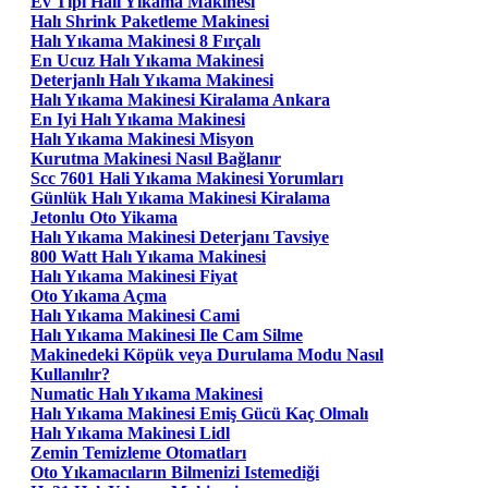
Ev Tipi Halı Yıkama Makinesi
Halı Shrink Paketleme Makinesi
Halı Yıkama Makinesi 8 Fırçalı
En Ucuz Halı Yıkama Makinesi
Deterjanlı Halı Yıkama Makinesi
Halı Yıkama Makinesi Kiralama Ankara
En Iyi Halı Yıkama Makinesi
Halı Yıkama Makinesi Misyon
Kurutma Makinesi Nasıl Bağlanır
Scc 7601 Hali Yıkama Makinesi Yorumları
Günlük Halı Yıkama Makinesi Kiralama
Jetonlu Oto Yikama
Halı Yıkama Makinesi Deterjanı Tavsiye
800 Watt Halı Yıkama Makinesi
Halı Yıkama Makinesi Fiyat
Oto Yıkama Açma
Halı Yıkama Makinesi Cami
Halı Yıkama Makinesi Ile Cam Silme
Makinedeki Köpük veya Durulama Modu Nasıl
Kullanılır?
Numatic Halı Yıkama Makinesi
Halı Yıkama Makinesi Emiş Gücü Kaç Olmalı
Halı Yıkama Makinesi Lidl
Zemin Temizleme Otomatları
Oto Yıkamacıların Bilmenizi Istemediği