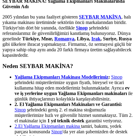
SEYBAR MAKİNA: Yağlama Ekipmanları Makinalarında
Güvenin Adı
2005 yılından bu yana faaliyet gösteren
SEYBAR MAKİNA
, halı
yıkama makinası üretiminde sektörün öncü markalarından biridir.
Türkiye'nin dört bir yanında, özellikle
Sinop
şehrindeki
referanslarımız ile güvenilirliğimizi kanıtlamış bulunuyoruz. Dünya
genelinde
Türkiye, Mısır,
Romanya
, Libya,
Irak
, Suriye, Rusya
gibi ülkelere ihracat yapmaktayız. Firmamız, öz sermayesi güçlü bir
yapıya sahip olup aynı anda 20 farklı firmaya üretim sağlayabilecek
kapasitededir.
Neden SEYBAR MAKİNA?
Yağlama Ekipmanları Makinası Modellerimiz
:
Sinop
şehrindeki müşterilerimize uygun fiyatlı, bireysel ve ticari
kullanıma hitap eden modellerimiz bulunmaktadır. Ayrıca
ev
ve iş yerlerine uygun Yağlama Ekipmanları makinaları
ile
günlük ihtiyaçlarınızı kolaylıkla karşılayabilirsiniz.
2. El Yağlama Ekipmanları Makinaları ve Garantisi:
Sinop
şehrindeki geniş 2. el makina stoğumuzla
müşterilerimize hızlı ve güvenilir hizmet sunmaktayız. Tüm 2.
el makinalar için
1 yıl teknik destek
garantisi veriyoruz.
2.El Yağlama Ekipmanları makina
tamiri, bakımı, yedek
parçası konusunda
Sinop
'da yer alan şubemizden de destek