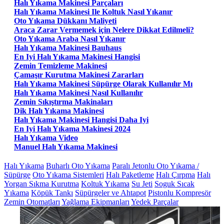
Halı Yıkama Makinesi Parçaları
Halı Yıkama Makinesi Ile Koltuk Nasıl Yıkanır
Oto Yıkama Dükkanı Maliyeti
Araca Zarar Vermemek için Nelere Dikkat Edilmeli?
Oto Yıkama Araba Nasıl Yıkanır
Halı Yıkama Makinesi Bauhaus
En Iyi Halı Yıkama Makinesi Hangisi
Zemin Temizleme Makinesi
Çamaşır Kurutma Makinesi Zararları
Halı Yıkama Makinesi Süpürge Olarak Kullanılır Mı
Halı Yıkama Makinesi Nasıl Kullanılır
Zemin Sıkıştırma Makinaları
Dik Halı Yıkama Makinesi
Halı Yıkama Makinesi Hangisi Daha Iyi
En Iyi Halı Yıkama Makinesi 2024
Halı Yıkama Video
Manuel Halı Yıkama Makinesi
Halı Yıkama
Buharlı Oto Yıkama
Paralı Jetonlu Oto Yıkama /
Süpürge
Oto Yıkama Sistemleri
Halı Paketleme
Halı Çırpma
Halı
Yorgan Sıkma Kurutma
Koltuk Yıkama
Su Jeti
Soguk Sıcak
Yıkama
Köpük Tankı
Süpürgeler ve Ahtapot
Pistonlu Kompresör
Zemin Otomatları
Yağlama Ekipmanları
Yedek Parçalar