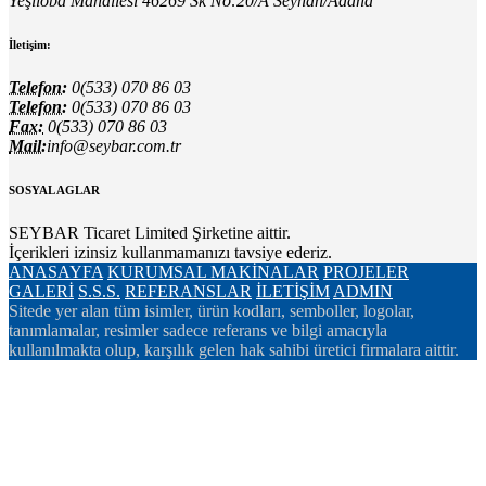
Yeşiloba Mahallesi 46269 Sk No:20/A Seyhan/Adana
İletişim:
Telefon:
0(533) 070 86 03
Telefon:
0(533) 070 86 03
Fax:
0(533) 070 86 03
Mail:
info@seybar.com.tr
SOSYAL AGLAR
SEYBAR Ticaret Limited Şirketine aittir.
İçerikleri izinsiz kullanmamanızı tavsiye ederiz.
ANASAYFA
KURUMSAL
MAKİNALAR
PROJELER
GALERİ
S.S.S.
REFERANSLAR
İLETİŞİM
ADMIN
Sitede yer alan tüm isimler, ürün kodları, semboller, logolar,
tanımlamalar, resimler sadece referans ve bilgi amacıyla
kullanılmakta olup, karşılık gelen hak sahibi üretici firmalara aittir.