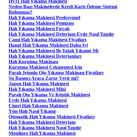
Hy31 Halı Yıkama Makinesi
Neden Bazı Makinelerde Kredi Kartı Ödeme Sistemi
Bulunmaz?
Halı Yıkama Makinesi Profesyonel
Halı Yıkama Makinesi Pompası
Halı Yıkama Makinesi Fırçalı
Halı Yıkama Makinesi Deterjanı Evde Nasıl Yapılır
Cami Halı Yıkama Makinesi Fiyatları
Hangi Halı Yıkama Makinesi Daha Iyi
Halı Yıkama Makinesi Ile Yatak Yıkanır Mı
Halı Yıkama Makinesi Deterjanları
Halı Kurutma Makinası
Kurutma Makinesi Çekmemesi Için
Paralı Jetonlu Oto Yıkama Makinası Fiyatları
Su Basıncı Araca Zarar Verir mi?
Japon Halı Yıkama Makinesi
Halı Yıkama Makinesi Mini
Paralı Oto Yıkama Ve Köpük Makinesi
Evde Halı Yıkama Makinesi
Cimri Halı Yıkama Makinesi
Yün Halı Nasıl Yıkanır
Otomatik Halı Yıkama Makinesi Fiyatları
Halı Yıkama Makinesi Deterjanı
Halı Yıkama Makinesi Nasıl Yapılır
Moulinex Halı Yıkama Makinesi