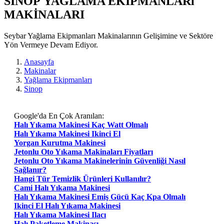
SINOP YAĞLAMA EKIPMANLARı
MAKİNALARI
Seybar Yağlama Ekipmanları Makinalarının Gelişimine ve Sektöre
Yön Vermeye Devam Ediyor.
Anasayfa
Makinalar
Yağlama Ekipmanları
Sinop
Google'da En Çok Aranılan:
Halı Yıkama Makinesi Kaç Watt Olmalı
Halı Yıkama Makinesi Ikinci El
Yorgan Kurutma Makinesi
Jetonlu Oto Yıkama Makinaları Fiyatları
Jetonlu Oto Yıkama Makinelerinin Güvenliği Nasıl
Sağlanır?
Hangi Tür Temizlik Ürünleri Kullanılır?
Cami Halı Yıkama Makinesi
Halı Yıkama Makinesi Emiş Gücü Kaç Kpa Olmalı
Ikinci El Halı Yıkama Makinesi
Halı Yıkama Makinesi Ilacı
Halı Paketleme Makinası