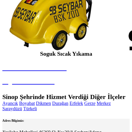
Soguk Sıcak Yıkama
SEYBAR MAKİNALARI
Soguk Sıcak Yıkama
Sinop Şehrinde Hizmet Verdiği Diğer İlçeler
Ayancık
Boyabat
Dikmen
Durağan
Erfelek
Gerze
Merkez
Saraydüzü
Türkeli
Adres Bilgimiz: