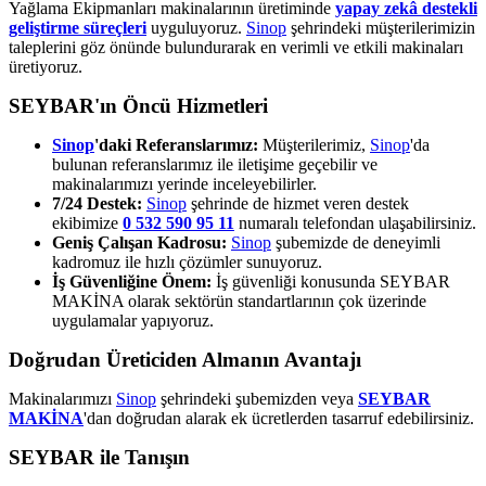
Yağlama Ekipmanları makinalarının üretiminde
yapay zekâ destekli
geliştirme süreçleri
uyguluyoruz.
Sinop
şehrindeki müşterilerimizin
taleplerini göz önünde bulundurarak en verimli ve etkili makinaları
üretiyoruz.
SEYBAR'ın Öncü Hizmetleri
Sinop
'daki Referanslarımız:
Müşterilerimiz,
Sinop
'da
bulunan referanslarımız ile iletişime geçebilir ve
makinalarımızı yerinde inceleyebilirler.
7/24 Destek:
Sinop
şehrinde de hizmet veren destek
ekibimize
0 532 590 95 11
numaralı telefondan ulaşabilirsiniz.
Geniş Çalışan Kadrosu:
Sinop
şubemizde de deneyimli
kadromuz ile hızlı çözümler sunuyoruz.
İş Güvenliğine Önem:
İş güvenliği konusunda SEYBAR
MAKİNA olarak sektörün standartlarının çok üzerinde
uygulamalar yapıyoruz.
Doğrudan Üreticiden Almanın Avantajı
Makinalarımızı
Sinop
şehrindeki şubemizden veya
SEYBAR
MAKİNA
'dan doğrudan alarak ek ücretlerden tasarruf edebilirsiniz.
SEYBAR ile Tanışın