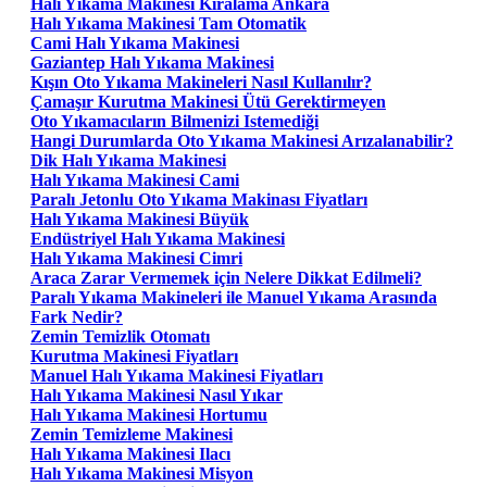
Halı Yıkama Makinesi Kiralama Ankara
Halı Yıkama Makinesi Tam Otomatik
Cami Halı Yıkama Makinesi
Gaziantep Halı Yıkama Makinesi
Kışın Oto Yıkama Makineleri Nasıl Kullanılır?
Çamaşır Kurutma Makinesi Ütü Gerektirmeyen
Oto Yıkamacıların Bilmenizi Istemediği
Hangi Durumlarda Oto Yıkama Makinesi Arızalanabilir?
Dik Halı Yıkama Makinesi
Halı Yıkama Makinesi Cami
Paralı Jetonlu Oto Yıkama Makinası Fiyatları
Halı Yıkama Makinesi Büyük
Endüstriyel Halı Yıkama Makinesi
Halı Yıkama Makinesi Cimri
Araca Zarar Vermemek için Nelere Dikkat Edilmeli?
Paralı Yıkama Makineleri ile Manuel Yıkama Arasında
Fark Nedir?
Zemin Temizlik Otomatı
Kurutma Makinesi Fiyatları
Manuel Halı Yıkama Makinesi Fiyatları
Halı Yıkama Makinesi Nasıl Yıkar
Halı Yıkama Makinesi Hortumu
Zemin Temizleme Makinesi
Halı Yıkama Makinesi Ilacı
Halı Yıkama Makinesi Misyon