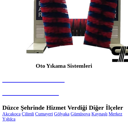
Oto Yıkama Sistemleri
SEYBAR MAKİNALARI
Oto Yıkama Sistemleri
Düzce Şehrinde Hizmet Verdiği Diğer İlçeler
Akçakoca
Çilimli
Cumayeri
Gölyaka
Gümüşova
Kaynaşlı
Merkez
Yığılca