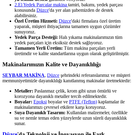
2.El Yedek Parçalar makina
tamiri, bakımı, yedek parçası
konusunda
Düzce
'da yer alan şubemizden de destek
alabilirsiniz.
Özel Üretim Hizmeti:
Düzce
'daki firmalara özel üretim
yaparak, müşteri ihtiyaçlarına tamamen uygun çözümler
sunuyoruz.
Yedek Parça Desteği:
Halı yıkama makinalarımızın tüm
yedek parçaları için eksiksiz destek sağlıyoruz.
Tamamen Yerli Üretim:
Tüm makina parçaları yerli
üretimdir ve kalite standartlarına uygun olarak geliştirilmiştir.
Makinalarımızın Kalite ve Dayanıklılığı
SEYBAR MAKİNA
,
Düzce
şehrindeki referanslarımız ve müşteri
memnuniyetimizle dayanıklılığı kanıtlanmış makinalar üretmektedir:
Metaller:
Paslanmaz çelik, krom gibi uzun ömürlü ve
korozyona dayanıklı metaller tercih edilmektedir.
Boyalar:
Epoksi
boyalar ve
PTFE (Teflon)
kaplamalar ile
makinalarımızı çevresel etkilere karşı koruyoruz.
Suya Dayanıklı Tasarım:
Kullanılan malzemeler, özellikle
su ve nemle temas eden yüzeylerde uzun süreli dayanıklılık
sunar.
Düzce
'da Teknoloji ve İnovasyon ile Fark