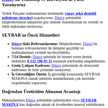
Yaratıyoruz
Yedek Parçalar makinalarının üretiminde
yapay zekâ destekli
geliştirme süreçleri
uyguluyoruz.
Düzce
şehrindeki
müşterilerimizin taleplerini göz önünde bulundurarak en verimli ve
etkili makinaları üretiyoruz.
SEYBAR'ın Öncü Hizmetleri
Düzce
'daki Referanslarımız:
Müşterilerimiz,
Düzce
'da
bulunan referanslarımız ile iletişime geçebilir ve
makinalarımızı yerinde inceleyebilirler.
7/24 Destek:
Düzce
şehrinde de hizmet veren destek
ekibimize
0 532 590 95 11
numaralı telefondan ulaşabilirsiniz.
Geniş Çalışan Kadrosu:
Düzce
şubemizde de deneyimli
kadromuz ile hızlı çözümler sunuyoruz.
İş Güvenliğine Önem:
İş güvenliği konusunda SEYBAR
MAKİNA olarak sektörün standartlarının çok üzerinde
uygulamalar yapıyoruz.
Doğrudan Üreticiden Almanın Avantajı
Makinalarımızı
Düzce
şehrindeki şubemizden veya
SEYBAR
MAKİNA
'dan doğrudan alarak ek ücretlerden tasarruf edebilirsiniz.