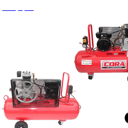
Halı Çırpma