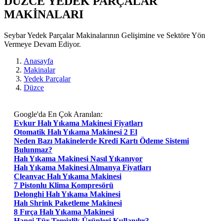
DUZCE YEDEK PARÇALAR
MAKİNALARI
Seybar Yedek Parçalar Makinalarının Gelişimine ve Sektöre Yön
Vermeye Devam Ediyor.
Anasayfa
Makinalar
Yedek Parçalar
Düzce
Google'da En Çok Aranılan:
Evkur Halı Yıkama Makinesi Fiyatları
Otomatik Halı Yıkama Makinesi 2 El
Neden Bazı Makinelerde Kredi Kartı Ödeme Sistemi
Bulunmaz?
Halı Yıkama Makinesi Nasıl Yıkanıyor
Halı Yıkama Makinesi Almanya Fiyatları
Cleanvac Halı Yıkama Makinesi
7 Pistonlu Klima Kompresörü
Delonghi Halı Yıkama Makinesi
Halı Shrink Paketleme Makinesi
8 Fırça Halı Yıkama Makinesi
Hangi Tür Temizlik Ürünleri Kullanılır?