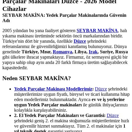
Parçalar Makinaları Düzce - 2026 Model
Cihazlar
SEYBAR MAKİNA: Yedek Parçalar Makinalarında Güvenin
Adı
2005 yılından bu yana faaliyet gösteren
SEYBAR MAKİNA
, halı
yıkama makinası üretiminde sektörün öncü markalarından biridir.
Türkiye'nin dört bir yanında, özellikle
Düzce
şehrindeki
referanslarımız ile güvenilirliğimizi kanıtlamış bulunuyoruz. Dünya
genelinde
Türkiye, Mısır,
Romanya
, Libya,
Irak
, Suriye, Rusya
gibi ülkelere ihracat yapmaktayız. Firmamız, öz sermayesi güçlü bir
yapıya sahip olup aynı anda 20 farklı firmaya üretim sağlayabilecek
kapasitededir.
Neden SEYBAR MAKİNA?
Yedek Parçalar Makinası Modellerimiz
:
Düzce
şehrindeki
müşterilerimize uygun fiyatlı, bireysel ve ticari kullanıma hitap
eden modellerimiz bulunmaktadır. Ayrıca
ev ve iş yerlerine
uygun Yedek Parçalar makinaları
ile günlük ihtiyaçlarınızı
kolaylıkla karşılayabilirsiniz.
2. El Yedek Parçalar Makinaları ve Garantisi:
Düzce
şehrindeki geniş 2. el makina stoğumuzla müşterilerimize hızlı
ve güvenilir hizmet sunmaktayız. Tüm 2. el makinalar için
1
yıl teknik destek
garantisi veriyoruz.