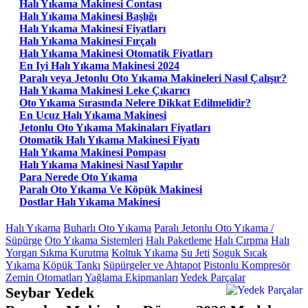
Halı Yıkama Makinesi Contası
Halı Yıkama Makinesi Başlığı
Halı Yıkama Makinesi Fiyatları
Halı Yıkama Makinesi Fırçalı
Halı Yıkama Makinesi Otomatik Fiyatları
En Iyi Halı Yıkama Makinesi 2024
Paralı veya Jetonlu Oto Yıkama Makineleri Nasıl Çalışır?
Halı Yıkama Makinesi Leke Çıkarıcı
Oto Yıkama Sırasında Nelere Dikkat Edilmelidir?
En Ucuz Halı Yıkama Makinesi
Jetonlu Oto Yıkama Makinaları Fiyatları
Otomatik Halı Yıkama Makinesi Fiyatı
Halı Yıkama Makinesi Pompası
Halı Yıkama Makinesi Nasıl Yapılır
Para Nerede Oto Yıkama
Paralı Oto Yıkama Ve Köpük Makinesi
Dostlar Halı Yıkama Makinesi
Halı Yıkama
Buharlı Oto Yıkama
Paralı Jetonlu Oto Yıkama /
Süpürge
Oto Yıkama Sistemleri
Halı Paketleme
Halı Çırpma
Halı
Yorgan Sıkma Kurutma
Koltuk Yıkama
Su Jeti
Soguk Sıcak
Yıkama
Köpük Tankı
Süpürgeler ve Ahtapot
Pistonlu Kompresör
Zemin Otomatları
Yağlama Ekipmanları
Yedek Parçalar
Seybar Yedek