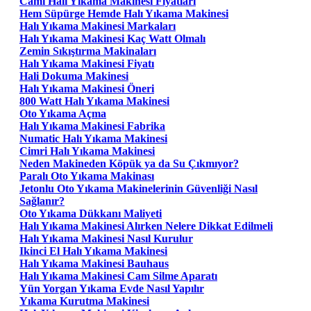
Cami Halı Yıkama Makinesi Fiyatları
Hem Süpürge Hemde Halı Yıkama Makinesi
Halı Yıkama Makinesi Markaları
Halı Yıkama Makinesi Kaç Watt Olmalı
Zemin Sıkıştırma Makinaları
Halı Yıkama Makinesi Fiyatı
Hali Dokuma Makinesi
Halı Yıkama Makinesi Öneri
800 Watt Halı Yıkama Makinesi
Oto Yıkama Açma
Halı Yıkama Makinesi Fabrika
Numatic Halı Yıkama Makinesi
Cimri Halı Yıkama Makinesi
Neden Makineden Köpük ya da Su Çıkmıyor?
Paralı Oto Yıkama Makinası
Jetonlu Oto Yıkama Makinelerinin Güvenliği Nasıl
Sağlanır?
Oto Yıkama Dükkanı Maliyeti
Halı Yıkama Makinesi Alırken Nelere Dikkat Edilmeli
Halı Yıkama Makinesi Nasıl Kurulur
Ikinci El Halı Yıkama Makinesi
Halı Yıkama Makinesi Bauhaus
Halı Yıkama Makinesi Cam Silme Aparatı
Yün Yorgan Yıkama Evde Nasıl Yapılır
Yıkama Kurutma Makinesi