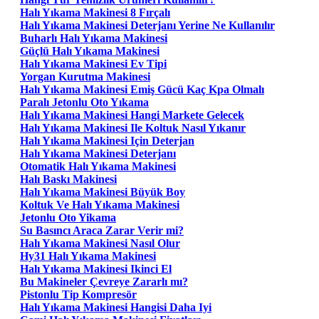
Halı Yıkama Makinesi 8 Fırçalı
Halı Yıkama Makinesi Deterjanı Yerine Ne Kullanılır
Buharlı Halı Yıkama Makinesi
Güçlü Halı Yıkama Makinesi
Halı Yıkama Makinesi Ev Tipi
Yorgan Kurutma Makinesi
Halı Yıkama Makinesi Emiş Gücü Kaç Kpa Olmalı
Paralı Jetonlu Oto Yıkama
Halı Yıkama Makinesi Hangi Markete Gelecek
Halı Yıkama Makinesi Ile Koltuk Nasıl Yıkanır
Halı Yıkama Makinesi Için Deterjan
Halı Yıkama Makinesi Deterjanı
Otomatik Halı Yıkama Makinesi
Halı Baskı Makinesi
Halı Yıkama Makinesi Büyük Boy
Koltuk Ve Halı Yıkama Makinesi
Jetonlu Oto Yikama
Su Basıncı Araca Zarar Verir mi?
Halı Yıkama Makinesi Nasıl Olur
Hy31 Halı Yıkama Makinesi
Halı Yıkama Makinesi Ikinci El
Bu Makineler Çevreye Zararlı mı?
Pistonlu Tip Kompresör
Halı Yıkama Makinesi Hangisi Daha Iyi