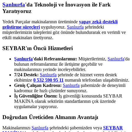
Şanlıurfa
'da Teknoloji ve İnovasyon ile Fark
Yaratıyoruz
Yedek Parçalar makinalarının üretiminde
yapay zekâ destekli
geliştirme süreçleri
uyguluyoruz.
Şanlıurfa
şehrindeki
müşterilerimizin taleplerini göz önünde bulundurarak en verimli ve
etkili makinaları üretiyoruz.
SEYBAR'ın Öncü Hizmetleri
Şanlıurfa
'daki Referanslarımız:
Müşterilerimiz,
Şanlıurfa
'da
bulunan referanslarımız ile iletişime geçebilir ve
makinalarımızı yerinde inceleyebilirler.
7/24 Destek:
Şanlıurfa
şehrinde de hizmet veren destek
ekibimize
0 532 590 95 11
numaralı telefondan ulaşabilirsiniz.
Geniş Çalışan Kadrosu:
Şanlıurfa
şubemizde de deneyimli
kadromuz ile hızlı çözümler sunuyoruz.
İş Güvenliğine Önem:
İş güvenliği konusunda SEYBAR
MAKİNA olarak sektörün standartlarının çok üzerinde
uygulamalar yapıyoruz.
Doğrudan Üreticiden Almanın Avantajı
Makinalarımızı
Şanlıurfa
şehrindeki şubemizden veya
SEYBAR