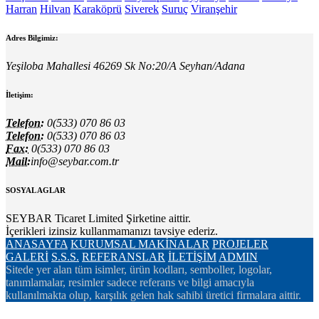
Harran
Hilvan
Karaköprü
Siverek
Suruç
Viranşehir
Adres Bilgimiz:
Yeşiloba Mahallesi 46269 Sk No:20/A Seyhan/Adana
İletişim:
Telefon:
0(533) 070 86 03
Telefon:
0(533) 070 86 03
Fax:
0(533) 070 86 03
Mail:
info@seybar.com.tr
SOSYAL AGLAR
SEYBAR Ticaret Limited Şirketine aittir.
İçerikleri izinsiz kullanmamanızı tavsiye ederiz.
ANASAYFA
KURUMSAL
MAKİNALAR
PROJELER
GALERİ
S.S.S.
REFERANSLAR
İLETİŞİM
ADMIN
Sitede yer alan tüm isimler, ürün kodları, semboller, logolar,
tanımlamalar, resimler sadece referans ve bilgi amacıyla
kullanılmakta olup, karşılık gelen hak sahibi üretici firmalara aittir.