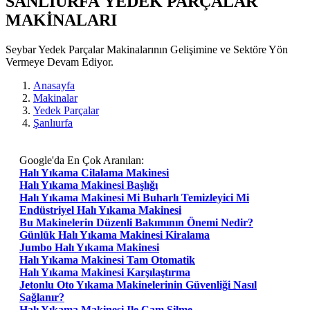
SANLIURFA YEDEK PARÇALAR
MAKİNALARI
Seybar Yedek Parçalar Makinalarının Gelişimine ve Sektöre Yön
Vermeye Devam Ediyor.
Anasayfa
Makinalar
Yedek Parçalar
Şanlıurfa
Google'da En Çok Aranılan:
Halı Yıkama Cilalama Makinesi
Halı Yıkama Makinesi Başlığı
Halı Yıkama Makinesi Mi Buharlı Temizleyici Mi
Endüstriyel Halı Yıkama Makinesi
Bu Makinelerin Düzenli Bakımının Önemi Nedir?
Günlük Halı Yıkama Makinesi Kiralama
Jumbo Halı Yıkama Makinesi
Halı Yıkama Makinesi Tam Otomatik
Halı Yıkama Makinesi Karşılaştırma
Jetonlu Oto Yıkama Makinelerinin Güvenliği Nasıl
Sağlanır?
Halı Yıkama Makinesi Ile Cam Silme