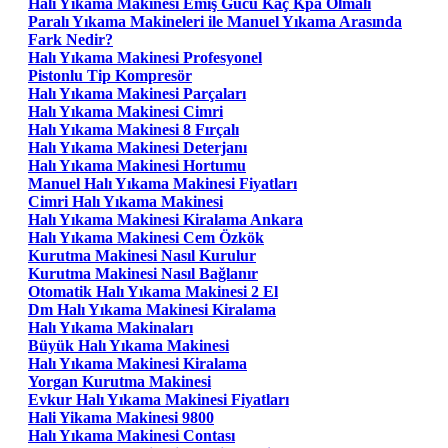
Halı Yıkama Makinesi Emiş Gücü Kaç Kpa Olmalı
Paralı Yıkama Makineleri ile Manuel Yıkama Arasında
Fark Nedir?
Halı Yıkama Makinesi Profesyonel
Pistonlu Tip Kompresör
Halı Yıkama Makinesi Parçaları
Halı Yıkama Makinesi Cimri
Halı Yıkama Makinesi 8 Fırçalı
Halı Yıkama Makinesi Deterjanı
Halı Yıkama Makinesi Hortumu
Manuel Halı Yıkama Makinesi Fiyatları
Cimri Halı Yıkama Makinesi
Halı Yıkama Makinesi Kiralama Ankara
Halı Yıkama Makinesi Cem Özkök
Kurutma Makinesi Nasıl Kurulur
Kurutma Makinesi Nasıl Bağlanır
Otomatik Halı Yıkama Makinesi 2 El
Dm Halı Yıkama Makinesi Kiralama
Halı Yıkama Makinaları
Büyük Halı Yıkama Makinesi
Halı Yıkama Makinesi Kiralama
Yorgan Kurutma Makinesi
Evkur Halı Yıkama Makinesi Fiyatları
Hali Yikama Makinesi 9800
Halı Yıkama Makinesi Contası