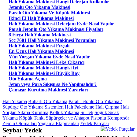
Halı Yıkama Makinesi Hangi Deterjan Kullanılır
Jetonlu Oto Yıkama Makinesi
Paralı Oto Yıkama Ve Köpük Makinesi
Ikinci El Halı Yıkama Makinesi
Halı Yıkama Makinesi Deterjanı Evde Nasıl Yapılır
Paralı Jetonlu Oto Yıkama Makinası Fiyatları
8 Fırça Halı Yıkama Makinesi
Scc 7601 Hali Yıkama Makinesi Yorumları
Halı Yıkama Makinesi Fırçalı
En Ucuz Halı Yıkama Makinesi
Yün Yorgan Yıkama Evde Nasıl Yapılır
Halı Yıkama Makinesi Leke Çıkarıcı
Halı Yıkama Makinesi Hangisi Iyi
Halı Yıkama Makinesi Büyük Boy
Oto Yıkama Açma
Jeton veya Para Sıkışırsa Ne Yapılmalıdır?
Çamaşır Kurutma Makinesi Zararları
Halı Yıkama
Buharlı Oto Yıkama
Paralı Jetonlu Oto Yıkama /
Süpürge
Oto Yıkama Sistemleri
Halı Paketleme
Halı Çırpma
Halı
Yorgan Sıkma Kurutma
Koltuk Yıkama
Su Jeti
Soguk Sıcak
Yıkama
Köpük Tankı
Süpürgeler ve Ahtapot
Pistonlu Kompresör
Zemin Otomatları
Yağlama Ekipmanları
Yedek Parçalar
Seybar Yedek