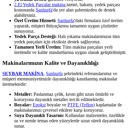
2.El Yedek Parçalar makina
tamiri, bakımı, yedek parçası
konusunda
Şanlıurfa
'da yer alan şubemizden de destek
alabilirsiniz.
Özel Üretim Hizmeti:
Şanlıurfa
'daki firmalara özel üretim
yaparak, müşteri ihtiyaçlarına tamamen uygun çözümler
sunuyoruz.
Yedek Parça Desteği:
Halı yıkama makinalarımızın tüm
yedek parçaları için eksiksiz destek sağlıyoruz.
Tamamen Yerli Üretim:
Tüm makina parçaları yerli
üretimdir ve kalite standartlarına uygun olarak geliştirilmiştir.
Makinalarımızın Kalite ve Dayanıklılığı
SEYBAR MAKİNA
,
Şanlıurfa
şehrindeki referanslarımız ve
müşteri memnuniyetimizle dayanıklılığı kanıtlanmış makinalar
üretmektedir:
Metaller:
Paslanmaz çelik, krom gibi uzun ömürlü ve
korozyona dayanıklı metaller tercih edilmektedir.
Boyalar:
Epoksi
boyalar ve
PTFE (Teflon)
kaplamalar ile
makinalarımızı çevresel etkilere karşı koruyoruz.
Suya Dayanıklı Tasarım:
Kullanılan malzemeler, özellikle
su ve nemle temas eden yüzeylerde uzun süreli dayanıklılık
sunar.