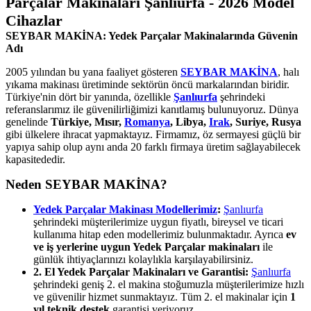
Parçalar Makinaları Şanlıurfa - 2026 Model
Cihazlar
SEYBAR MAKİNA: Yedek Parçalar Makinalarında Güvenin
Adı
2005 yılından bu yana faaliyet gösteren
SEYBAR MAKİNA
, halı
yıkama makinası üretiminde sektörün öncü markalarından biridir.
Türkiye'nin dört bir yanında, özellikle
Şanlıurfa
şehrindeki
referanslarımız ile güvenilirliğimizi kanıtlamış bulunuyoruz. Dünya
genelinde
Türkiye, Mısır,
Romanya
, Libya,
Irak
, Suriye, Rusya
gibi ülkelere ihracat yapmaktayız. Firmamız, öz sermayesi güçlü bir
yapıya sahip olup aynı anda 20 farklı firmaya üretim sağlayabilecek
kapasitededir.
Neden SEYBAR MAKİNA?
Yedek Parçalar Makinası Modellerimiz
:
Şanlıurfa
şehrindeki müşterilerimize uygun fiyatlı, bireysel ve ticari
kullanıma hitap eden modellerimiz bulunmaktadır. Ayrıca
ev
ve iş yerlerine uygun Yedek Parçalar makinaları
ile
günlük ihtiyaçlarınızı kolaylıkla karşılayabilirsiniz.
2. El Yedek Parçalar Makinaları ve Garantisi:
Şanlıurfa
şehrindeki geniş 2. el makina stoğumuzla müşterilerimize hızlı
ve güvenilir hizmet sunmaktayız. Tüm 2. el makinalar için
1
yıl teknik destek
garantisi veriyoruz.