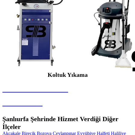
Koltuk Yıkama
SEYBAR MAKİNALARI
Koltuk Yıkama
Şanlıurfa Şehrinde Hizmet Verdiği Diğer
İlçeler
Akçakale
Birecik
Bozova
Ceylanpınar
Eyyübiye
Halfeti
Haliliye