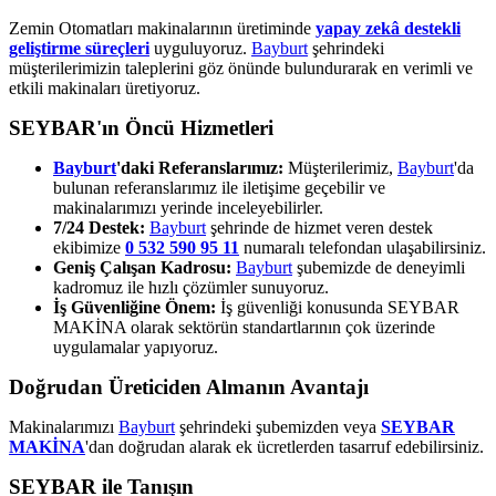
Zemin Otomatları makinalarının üretiminde
yapay zekâ destekli
geliştirme süreçleri
uyguluyoruz.
Bayburt
şehrindeki
müşterilerimizin taleplerini göz önünde bulundurarak en verimli ve
etkili makinaları üretiyoruz.
SEYBAR'ın Öncü Hizmetleri
Bayburt
'daki Referanslarımız:
Müşterilerimiz,
Bayburt
'da
bulunan referanslarımız ile iletişime geçebilir ve
makinalarımızı yerinde inceleyebilirler.
7/24 Destek:
Bayburt
şehrinde de hizmet veren destek
ekibimize
0 532 590 95 11
numaralı telefondan ulaşabilirsiniz.
Geniş Çalışan Kadrosu:
Bayburt
şubemizde de deneyimli
kadromuz ile hızlı çözümler sunuyoruz.
İş Güvenliğine Önem:
İş güvenliği konusunda SEYBAR
MAKİNA olarak sektörün standartlarının çok üzerinde
uygulamalar yapıyoruz.
Doğrudan Üreticiden Almanın Avantajı
Makinalarımızı
Bayburt
şehrindeki şubemizden veya
SEYBAR
MAKİNA
'dan doğrudan alarak ek ücretlerden tasarruf edebilirsiniz.
SEYBAR ile Tanışın