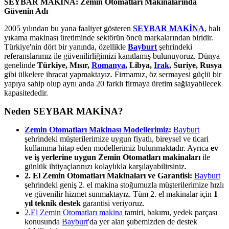
SEYBAR MAKİNA: Zemin Otomatları Makinalarında
Güvenin Adı
2005 yılından bu yana faaliyet gösteren
SEYBAR MAKİNA
, halı
yıkama makinası üretiminde sektörün öncü markalarından biridir.
Türkiye'nin dört bir yanında, özellikle
Bayburt
şehrindeki
referanslarımız ile güvenilirliğimizi kanıtlamış bulunuyoruz. Dünya
genelinde
Türkiye, Mısır,
Romanya
, Libya,
Irak
, Suriye, Rusya
gibi ülkelere ihracat yapmaktayız. Firmamız, öz sermayesi güçlü bir
yapıya sahip olup aynı anda 20 farklı firmaya üretim sağlayabilecek
kapasitededir.
Neden SEYBAR MAKİNA?
Zemin Otomatları Makinası Modellerimiz
:
Bayburt
şehrindeki müşterilerimize uygun fiyatlı, bireysel ve ticari
kullanıma hitap eden modellerimiz bulunmaktadır. Ayrıca
ev
ve iş yerlerine uygun Zemin Otomatları makinaları
ile
günlük ihtiyaçlarınızı kolaylıkla karşılayabilirsiniz.
2. El Zemin Otomatları Makinaları ve Garantisi:
Bayburt
şehrindeki geniş 2. el makina stoğumuzla müşterilerimize hızlı
ve güvenilir hizmet sunmaktayız. Tüm 2. el makinalar için
1
yıl teknik destek
garantisi veriyoruz.
2.El Zemin Otomatları makina
tamiri, bakımı, yedek parçası
konusunda
Bayburt
'da yer alan şubemizden de destek