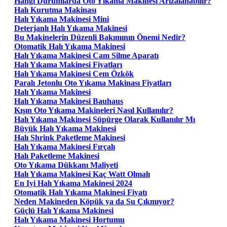
Hangi Durumlarda Oto Yıkama Makinesi Arızalanabilir?
Halı Kurutma Makinası
Halı Yıkama Makinesi Mini
Deterjanlı Halı Yıkama Makinesi
Bu Makinelerin Düzenli Bakımının Önemi Nedir?
Otomatik Halı Yıkama Makinesi
Halı Yıkama Makinesi Cam Silme Aparatı
Halı Yıkama Makinesi Fiyatları
Halı Yıkama Makinesi Cem Özkök
Paralı Jetonlu Oto Yıkama Makinası Fiyatları
Halı Yıkama Makinesi
Halı Yıkama Makinesi Bauhaus
Kışın Oto Yıkama Makineleri Nasıl Kullanılır?
Halı Yıkama Makinesi Süpürge Olarak Kullanılır Mı
Büyük Halı Yıkama Makinesi
Halı Shrink Paketleme Makinesi
Halı Yıkama Makinesi Fırçalı
Halı Paketleme Makinesi
Oto Yıkama Dükkanı Maliyeti
Halı Yıkama Makinesi Kaç Watt Olmalı
En Iyi Halı Yıkama Makinesi 2024
Otomatik Halı Yıkama Makinesi Fiyatı
Neden Makineden Köpük ya da Su Çıkmıyor?
Güçlü Halı Yıkama Makinesi
Halı Yıkama Makinesi Hortumu