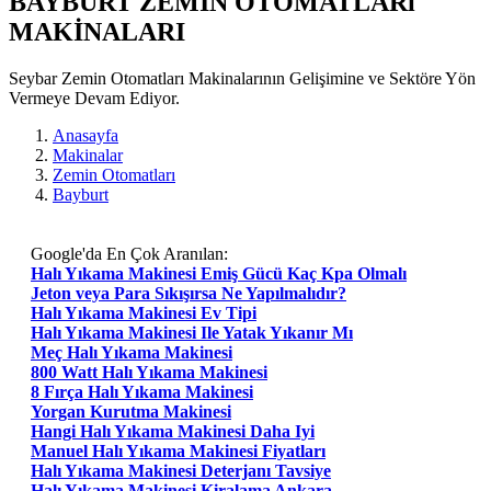
BAYBURT ZEMIN OTOMATLARı
MAKİNALARI
Seybar Zemin Otomatları Makinalarının Gelişimine ve Sektöre Yön
Vermeye Devam Ediyor.
Anasayfa
Makinalar
Zemin Otomatları
Bayburt
Google'da En Çok Aranılan:
Halı Yıkama Makinesi Emiş Gücü Kaç Kpa Olmalı
Jeton veya Para Sıkışırsa Ne Yapılmalıdır?
Halı Yıkama Makinesi Ev Tipi
Halı Yıkama Makinesi Ile Yatak Yıkanır Mı
Meç Halı Yıkama Makinesi
800 Watt Halı Yıkama Makinesi
8 Fırça Halı Yıkama Makinesi
Yorgan Kurutma Makinesi
Hangi Halı Yıkama Makinesi Daha Iyi
Manuel Halı Yıkama Makinesi Fiyatları
Halı Yıkama Makinesi Deterjanı Tavsiye
Halı Yıkama Makinesi Kiralama Ankara