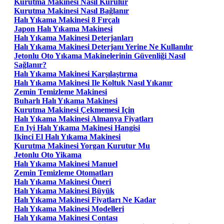
Kurutma Makinesi Nasıl Kurulur
Kurutma Makinesi Nasıl Bağlanır
Halı Yıkama Makinesi 8 Fırçalı
Japon Halı Yıkama Makinesi
Halı Yıkama Makinesi Deterjanları
Halı Yıkama Makinesi Deterjanı Yerine Ne Kullanılır
Jetonlu Oto Yıkama Makinelerinin Güvenliği Nasıl
Sağlanır?
Halı Yıkama Makinesi Karşılaştırma
Halı Yıkama Makinesi Ile Koltuk Nasıl Yıkanır
Zemin Temizleme Makinesi
Buharlı Halı Yıkama Makinesi
Kurutma Makinesi Çekmemesi Için
Halı Yıkama Makinesi Almanya Fiyatları
En Iyi Halı Yıkama Makinesi Hangisi
Ikinci El Halı Yıkama Makinesi
Kurutma Makinesi Yorgan Kurutur Mu
Jetonlu Oto Yikama
Halı Yıkama Makinesi Manuel
Zemin Temizleme Otomatları
Halı Yıkama Makinesi Öneri
Halı Yıkama Makinesi Büyük
Halı Yıkama Makinesi Fiyatları Ne Kadar
Halı Yıkama Makinesi Modelleri
Halı Yıkama Makinesi Contası