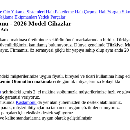
ge
Oto Yıkama Sistemleri
Halı Paketleme
Halı Çırpma
Halı Yorgan Sık
ağlama Ekipmanları
Yedek Parçalar
nu - 2026 Model Cihazlar
 Adı
yıkama makinası üretiminde sektörün öncü markalarından biridir. Türkiye
 güvenilirliğimizi kanıtlamış bulunuyoruz. Dünya genelinde
Türkiye, Mı
ayız. Firmamız, öz sermayesi güçlü bir yapıya sahip olup aynı anda 20 
deki müşterilerimize uygun fiyatlı, bireysel ve ticari kullanıma hitap e
 Zemin Otomatları makinaları
ile günlük ihtiyaçlarınızı kolaylıkla
u
şehrindeki geniş 2. el makina stoğumuzla müşterilerimize hızlı ve güve
tek
garantisi veriyoruz.
konusunda
Kastamonu
'da yer alan şubemizden de destek alabilirsiniz.
yaparak, müşteri ihtiyaçlarına tamamen uygun çözümler sunuyoruz.
rçaları için eksiksiz destek sağlıyoruz.
 kalite standartlarına uygun olarak geliştirilmiştir.