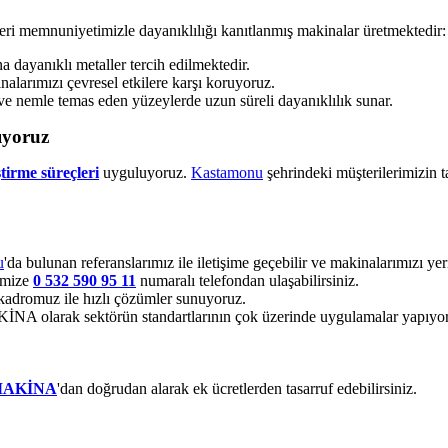
eri memnuniyetimizle dayanıklılığı kanıtlanmış makinalar üretmektedir:
dayanıklı metaller tercih edilmektedir.
alarımızı çevresel etkilere karşı koruyoruz.
ve nemle temas eden yüzeylerde uzun süreli dayanıklılık sunar.
ıyoruz
ştirme süreçleri
uyguluyoruz.
Kastamonu
şehrindeki müşterilerimizin t
u
'da bulunan referanslarımız ile iletişime geçebilir ve makinalarımızı yeri
imize
0 532 590 95 11
numaralı telefondan ulaşabilirsiniz.
adromuz ile hızlı çözümler sunuyoruz.
 olarak sektörün standartlarının çok üzerinde uygulamalar yapıyo
MAKİNA
'dan doğrudan alarak ek ücretlerden tasarruf edebilirsiniz.