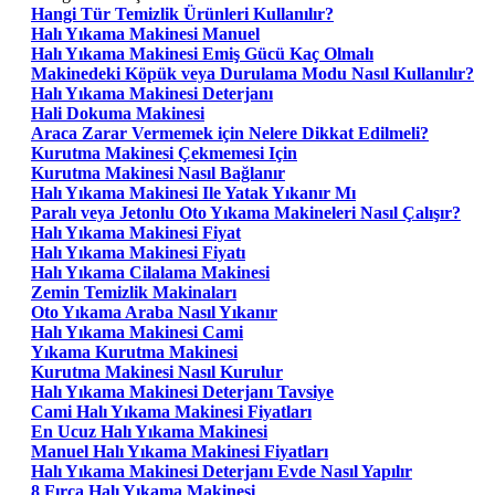
Hangi Tür Temizlik Ürünleri Kullanılır?
Halı Yıkama Makinesi Manuel
Halı Yıkama Makinesi Emiş Gücü Kaç Olmalı
Makinedeki Köpük veya Durulama Modu Nasıl Kullanılır?
Halı Yıkama Makinesi Deterjanı
Hali Dokuma Makinesi
Araca Zarar Vermemek için Nelere Dikkat Edilmeli?
Kurutma Makinesi Çekmemesi Için
Kurutma Makinesi Nasıl Bağlanır
Halı Yıkama Makinesi Ile Yatak Yıkanır Mı
Paralı veya Jetonlu Oto Yıkama Makineleri Nasıl Çalışır?
Halı Yıkama Makinesi Fiyat
Halı Yıkama Makinesi Fiyatı
Halı Yıkama Cilalama Makinesi
Zemin Temizlik Makinaları
Oto Yıkama Araba Nasıl Yıkanır
Halı Yıkama Makinesi Cami
Yıkama Kurutma Makinesi
Kurutma Makinesi Nasıl Kurulur
Halı Yıkama Makinesi Deterjanı Tavsiye
Cami Halı Yıkama Makinesi Fiyatları
En Ucuz Halı Yıkama Makinesi
Manuel Halı Yıkama Makinesi Fiyatları
Halı Yıkama Makinesi Deterjanı Evde Nasıl Yapılır
8 Fırça Halı Yıkama Makinesi