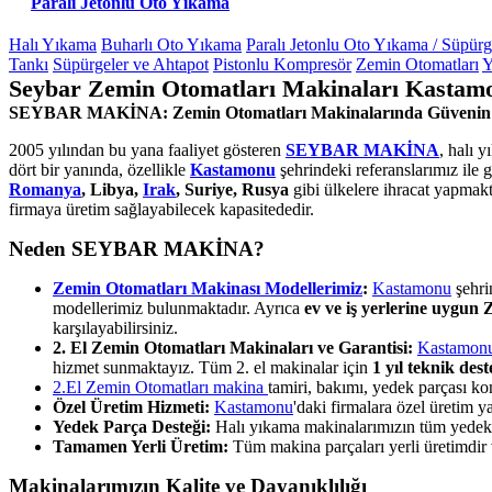
Paralı Jetonlu Oto Yıkama
Halı Yıkama
Buharlı Oto Yıkama
Paralı Jetonlu Oto Yıkama / Süpür
Tankı
Süpürgeler ve Ahtapot
Pistonlu Kompresör
Zemin Otomatları
Y
Seybar Zemin Otomatları Makinaları Kastamo
SEYBAR MAKİNA: Zemin Otomatları Makinalarında Güvenin
2005 yılından bu yana faaliyet gösteren
SEYBAR MAKİNA
, halı 
dört bir yanında, özellikle
Kastamonu
şehrindeki referanslarımız ile
Romanya
, Libya,
Irak
, Suriye, Rusya
gibi ülkelere ihracat yapmakt
firmaya üretim sağlayabilecek kapasitededir.
Neden SEYBAR MAKİNA?
Zemin Otomatları Makinası Modellerimiz
:
Kastamonu
şehrin
modellerimiz bulunmaktadır. Ayrıca
ev ve iş yerlerine uygun
karşılayabilirsiniz.
2. El Zemin Otomatları Makinaları ve Garantisi:
Kastamon
hizmet sunmaktayız. Tüm 2. el makinalar için
1 yıl teknik des
2.El Zemin Otomatları makina
tamiri, bakımı, yedek parçası 
Özel Üretim Hizmeti:
Kastamonu
'daki firmalara özel üretim 
Yedek Parça Desteği:
Halı yıkama makinalarımızın tüm yedek pa
Tamamen Yerli Üretim:
Tüm makina parçaları yerli üretimdir ve
Makinalarımızın Kalite ve Dayanıklılığı