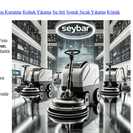
ma Kurutma
Koltuk Yıkama
Su Jeti
Soguk Sıcak Yıkama
Köpük
'nin
sır,
farklı
den
nilir