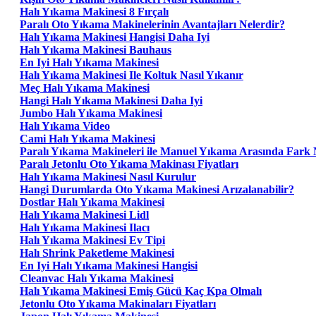
Halı Yıkama Makinesi 8 Fırçalı
Paralı Oto Yıkama Makinelerinin Avantajları Nelerdir?
Halı Yıkama Makinesi Hangisi Daha Iyi
Halı Yıkama Makinesi Bauhaus
En Iyi Halı Yıkama Makinesi
Halı Yıkama Makinesi Ile Koltuk Nasıl Yıkanır
Meç Halı Yıkama Makinesi
Hangi Halı Yıkama Makinesi Daha Iyi
Jumbo Halı Yıkama Makinesi
Halı Yıkama Video
Cami Halı Yıkama Makinesi
Paralı Yıkama Makineleri ile Manuel Yıkama Arasında Fark 
Paralı Jetonlu Oto Yıkama Makinası Fiyatları
Halı Yıkama Makinesi Nasıl Kurulur
Hangi Durumlarda Oto Yıkama Makinesi Arızalanabilir?
Dostlar Halı Yıkama Makinesi
Halı Yıkama Makinesi Lidl
Halı Yıkama Makinesi Ilacı
Halı Yıkama Makinesi Ev Tipi
Halı Shrink Paketleme Makinesi
En Iyi Halı Yıkama Makinesi Hangisi
Cleanvac Halı Yıkama Makinesi
Halı Yıkama Makinesi Emiş Gücü Kaç Kpa Olmalı
Jetonlu Oto Yıkama Makinaları Fiyatları