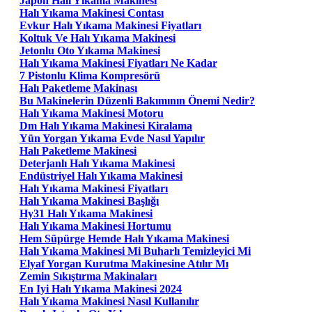
Japon Halı Yıkama Makinesi
Halı Yıkama Makinesi Contası
Evkur Halı Yıkama Makinesi Fiyatları
Koltuk Ve Halı Yıkama Makinesi
Jetonlu Oto Yıkama Makinesi
Halı Yıkama Makinesi Fiyatları Ne Kadar
7 Pistonlu Klima Kompresörü
Halı Paketleme Makinası
Bu Makinelerin Düzenli Bakımının Önemi Nedir?
Halı Yıkama Makinesi Motoru
Dm Halı Yıkama Makinesi Kiralama
Yün Yorgan Yıkama Evde Nasıl Yapılır
Halı Paketleme Makinesi
Deterjanlı Halı Yıkama Makinesi
Endüstriyel Halı Yıkama Makinesi
Halı Yıkama Makinesi Fiyatları
Halı Yıkama Makinesi Başlığı
Hy31 Halı Yıkama Makinesi
Halı Yıkama Makinesi Hortumu
Hem Süpürge Hemde Halı Yıkama Makinesi
Halı Yıkama Makinesi Mi Buharlı Temizleyici Mi
Elyaf Yorgan Kurutma Makinesine Atılır Mı
Zemin Sıkıştırma Makinaları
En Iyi Halı Yıkama Makinesi 2024
Halı Yıkama Makinesi Nasıl Kullanılır