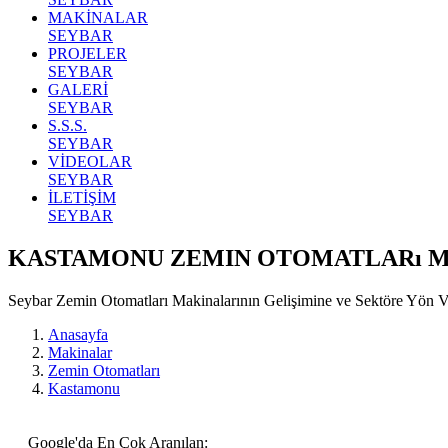
MAKİNALAR
SEYBAR
PROJELER
SEYBAR
GALERİ
SEYBAR
S.S.S.
SEYBAR
VİDEOLAR
SEYBAR
İLETİŞİM
SEYBAR
KASTAMONU ZEMIN OTOMATLARı M
Seybar Zemin Otomatları Makinalarının Gelişimine ve Sektöre Yön
Anasayfa
Makinalar
Zemin Otomatları
Kastamonu
Google'da En Çok Aranılan: