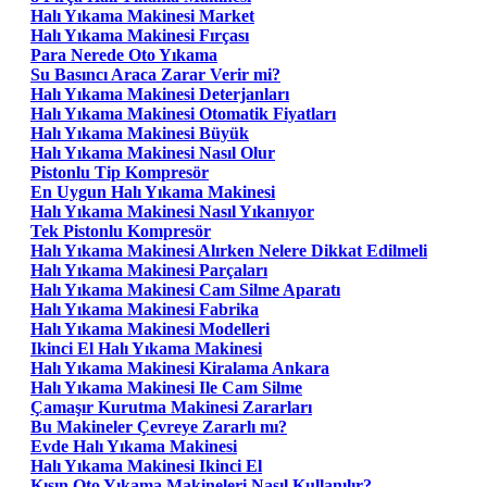
Halı Yıkama Makinesi Market
Halı Yıkama Makinesi Fırçası
Para Nerede Oto Yıkama
Su Basıncı Araca Zarar Verir mi?
Halı Yıkama Makinesi Deterjanları
Halı Yıkama Makinesi Otomatik Fiyatları
Halı Yıkama Makinesi Büyük
Halı Yıkama Makinesi Nasıl Olur
Pistonlu Tip Kompresör
En Uygun Halı Yıkama Makinesi
Halı Yıkama Makinesi Nasıl Yıkanıyor
Tek Pistonlu Kompresör
Halı Yıkama Makinesi Alırken Nelere Dikkat Edilmeli
Halı Yıkama Makinesi Parçaları
Halı Yıkama Makinesi Cam Silme Aparatı
Halı Yıkama Makinesi Fabrika
Halı Yıkama Makinesi Modelleri
Ikinci El Halı Yıkama Makinesi
Halı Yıkama Makinesi Kiralama Ankara
Halı Yıkama Makinesi Ile Cam Silme
Çamaşır Kurutma Makinesi Zararları
Bu Makineler Çevreye Zararlı mı?
Evde Halı Yıkama Makinesi
Halı Yıkama Makinesi Ikinci El
Kışın Oto Yıkama Makineleri Nasıl Kullanılır?