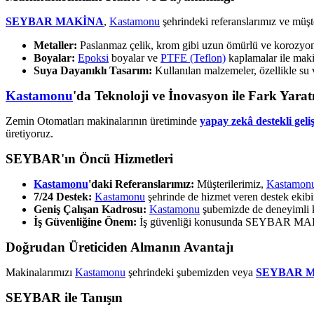
SEYBAR MAKİNA
,
Kastamonu
şehrindeki referanslarımız ve müşt
Metaller:
Paslanmaz çelik, krom gibi uzun ömürlü ve korozyona 
Boyalar:
Epoksi
boyalar ve
PTFE (Teflon)
kaplamalar ile makin
Suya Dayanıklı Tasarım:
Kullanılan malzemeler, özellikle su 
Kastamonu
'da Teknoloji ve İnovasyon ile Fark Yarat
Zemin Otomatları makinalarının üretiminde
yapay zekâ destekli geli
üretiyoruz.
SEYBAR'ın Öncü Hizmetleri
Kastamonu
'daki Referanslarımız:
Müşterilerimiz,
Kastamon
7/24 Destek:
Kastamonu
şehrinde de hizmet veren destek ekib
Geniş Çalışan Kadrosu:
Kastamonu
şubemizde de deneyimli k
İş Güvenliğine Önem:
İş güvenliği konusunda SEYBAR MAKİNA
Doğrudan Üreticiden Almanın Avantajı
Makinalarımızı
Kastamonu
şehrindeki şubemizden veya
SEYBAR 
SEYBAR ile Tanışın