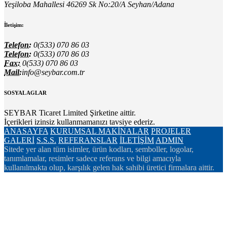
Yeşiloba Mahallesi 46269 Sk No:20/A Seyhan/Adana
İletişim:
Telefon:
0(533) 070 86 03
Telefon:
0(533) 070 86 03
Fax:
0(533) 070 86 03
Mail:
info@seybar.com.tr
SOSYAL AGLAR
SEYBAR Ticaret Limited Şirketine aittir.
İçerikleri izinsiz kullanmamanızı tavsiye ederiz.
ANASAYFA
KURUMSAL
MAKİNALAR
PROJELER
GALERİ
S.S.S.
REFERANSLAR
İLETİŞİM
ADMIN
Sitede yer alan tüm isimler, ürün kodları, semboller, logolar,
tanımlamalar, resimler sadece referans ve bilgi amacıyla
kullanılmakta olup, karşılık gelen hak sahibi üretici firmalara aittir.