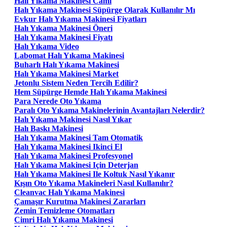
Halı Yıkama Makinesi Cami
Halı Yıkama Makinesi Süpürge Olarak Kullanılır Mı
Evkur Halı Yıkama Makinesi Fiyatları
Halı Yıkama Makinesi Öneri
Halı Yıkama Makinesi Fiyatı
Halı Yıkama Video
Labomat Halı Yıkama Makinesi
Buharlı Halı Yıkama Makinesi
Halı Yıkama Makinesi Market
Jetonlu Sistem Neden Tercih Edilir?
Hem Süpürge Hemde Halı Yıkama Makinesi
Para Nerede Oto Yıkama
Paralı Oto Yıkama Makinelerinin Avantajları Nelerdir?
Halı Yıkama Makinesi Nasıl Yıkar
Halı Baskı Makinesi
Halı Yıkama Makinesi Tam Otomatik
Halı Yıkama Makinesi Ikinci El
Halı Yıkama Makinesi Profesyonel
Halı Yıkama Makinesi Için Deterjan
Halı Yıkama Makinesi Ile Koltuk Nasıl Yıkanır
Kışın Oto Yıkama Makineleri Nasıl Kullanılır?
Cleanvac Halı Yıkama Makinesi
Çamaşır Kurutma Makinesi Zararları
Zemin Temizleme Otomatları
Cimri Halı Yıkama Makinesi