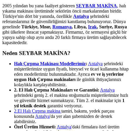
2005 yılından bu yana faaliyet gösteren
SEYBAR MAKİNA
, halı
yıkama makinası üretiminde sektörün öncü markalarından biridir.
Türkiye'nin dört bir yanında, özellikle
Antalya
şehrindeki
referanslarımız ile güvenilirliğimizi kanıtlamış bulunuyoruz. Dünya
genelinde
Türkiye, Mısır,
Romanya
, Libya,
Irak
, Suriye, Rusya
gibi ülkelere ihracat yapmaktayız. Firmamız, öz sermayesi güçlü bir
yapıya sahip olup aynı anda 20 farklı firmaya üretim sağlayabilecek
kapasitededir.
Neden SEYBAR MAKİNA?
Halı Çırpma Makinası Modellerimiz
:
Antalya
şehrindeki
müşterilerimize uygun fiyatlı, bireysel ve ticari kullanıma hitap
eden modellerimiz bulunmaktadır. Ayrıca
ev ve iş yerlerine
uygun Halı Çırpma makinaları
ile günlük ihtiyaçlarınızı
kolaylıkla karşılayabilirsiniz.
2. El Halı Çırpma Makinaları ve Garantisi:
Antalya
şehrindeki geniş 2. el makina stoğumuzla müşterilerimize hızlı
ve güvenilir hizmet sunmaktayız. Tüm 2. el makinalar için
1
yıl teknik destek
garantisi veriyoruz.
2.El Halı Çırpma makina
tamiri, bakımı, yedek parçası
konusunda
Antalya
'da yer alan şubemizden de destek
alabilirsiniz.
Özel Üretim Hizmeti:
Antalya
'daki firmalara özel üretim