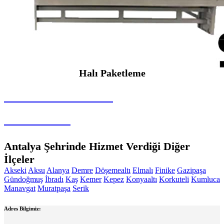
Halı Paketleme
SEYBAR MAKİNALARI
Halı Paketleme
Antalya Şehrinde Hizmet Verdiği Diğer
İlçeler
Akseki
Aksu
Alanya
Demre
Döşemealtı
Elmalı
Finike
Gazipaşa
Gündoğmuş
İbradı
Kaş
Kemer
Kepez
Konyaaltı
Korkuteli
Kumluca
Manavgat
Muratpaşa
Serik
Adres Bilgimiz: