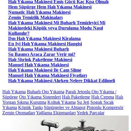
Halı Yıkama Makinesi Emiş Gücü Kaç Kpa Olmalı
Hem Süpürge Hem Halı Yıkama Makinesi
Numatic Halı Yıkama Makinesi
Zemin Temizlik Makinaları
Halı Yıkama Makinesi Mi Buharlı Temizleyici Mi
Makinedeki Köpük veya Durulama Modu Nasıl
Kullanılır?
Dm Halı Yıkama Makinesi Kiralama
En Iyi Halı Yıkama Makinesi Hangisi
Halı Yıkama Makinesi Buharlı
Su Basıncı Araca Zarar Verir mi?
Halı Shrink Paketleme Makinesi
Manuel Halı Yıkama Makinesi
Halı Yıkama Makinesi Ile Cam Silme
Manuel Halı Yıkama Makinesi Fiyatları
Halı Yıkama Makinesi Alırken Nelere Dikkat Edilmeli
Halı Yıkama
Buharlı Oto Yıkama
Paralı Jetonlu Oto Yıkama /
Süpürge
Oto Yıkama Sistemleri
Halı Paketleme
Halı Çırpma
Halı
Yorgan Sıkma Kurutma
Koltuk Yıkama
Su Jeti
Soguk Sıcak
Yıkama
Köpük Tankı
Süpürgeler ve Ahtapot
Pistonlu Kompresör
Zemin Otomatları
Yağlama Ekipmanları
Yedek Parçalar