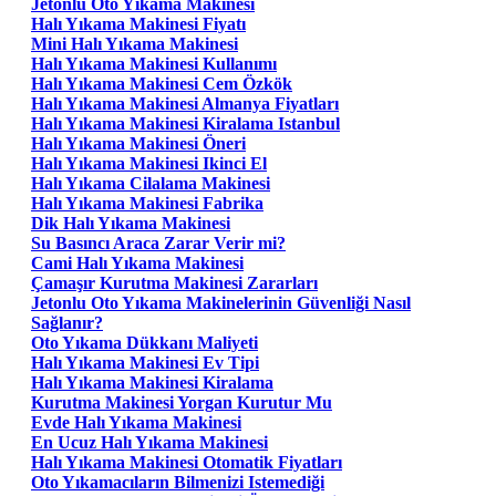
Jetonlu Oto Yıkama Makinesi
Halı Yıkama Makinesi Fiyatı
Mini Halı Yıkama Makinesi
Halı Yıkama Makinesi Kullanımı
Halı Yıkama Makinesi Cem Özkök
Halı Yıkama Makinesi Almanya Fiyatları
Halı Yıkama Makinesi Kiralama Istanbul
Halı Yıkama Makinesi Öneri
Halı Yıkama Makinesi Ikinci El
Halı Yıkama Cilalama Makinesi
Halı Yıkama Makinesi Fabrika
Dik Halı Yıkama Makinesi
Su Basıncı Araca Zarar Verir mi?
Cami Halı Yıkama Makinesi
Çamaşır Kurutma Makinesi Zararları
Jetonlu Oto Yıkama Makinelerinin Güvenliği Nasıl
Sağlanır?
Oto Yıkama Dükkanı Maliyeti
Halı Yıkama Makinesi Ev Tipi
Halı Yıkama Makinesi Kiralama
Kurutma Makinesi Yorgan Kurutur Mu
Evde Halı Yıkama Makinesi
En Ucuz Halı Yıkama Makinesi
Halı Yıkama Makinesi Otomatik Fiyatları
Oto Yıkamacıların Bilmenizi Istemediği