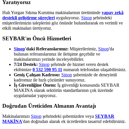
Yaratıyoruz
Halı Yorgan Sıkma Kurutma makinalarının üretiminde
yapay zekâ
destekli geliştirme süreçleri
uyguluyoruz.
Sinop
şehrindeki
müşterilerimizin taleplerini göz önünde bulundurarak en verimli ve
etkili makinaları üretiyoruz.
SEYBAR'ın Öncü Hizmetleri
Sinop
'daki Referanslarımız:
Müşterilerimiz,
Sinop
'da
bulunan referanslarımız ile iletişime geçebilir ve
makinalarımızı yerinde inceleyebilirler.
7/24 Destek:
Sinop
şehrinde de hizmet veren destek
ekibimize
0 532 590 95 11
numaralı telefondan ulaşabilirsiniz.
Geniş Çalışan Kadrosu:
Sinop
şubemizde de deneyimli
kadromuz ile hızlı çözümler sunuyoruz.
İş Güvenliğine Önem:
İş güvenliği konusunda SEYBAR
MAKİNA olarak sektörün standartlarının çok üzerinde
uygulamalar yapıyoruz.
Doğrudan Üreticiden Almanın Avantajı
Makinalarımızı
Sinop
şehrindeki şubemizden veya
SEYBAR
MAKİNA
'dan doğrudan alarak ek ücretlerden tasarruf edebilirsiniz.