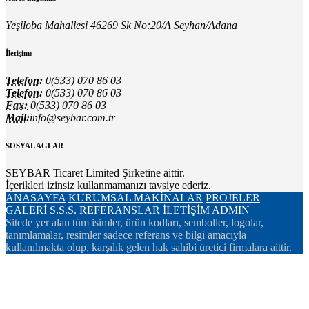
Yeşiloba Mahallesi 46269 Sk No:20/A Seyhan/Adana
İletişim:
Telefon:
0(533) 070 86 03
Telefon:
0(533) 070 86 03
Fax:
0(533) 070 86 03
Mail:
info@seybar.com.tr
SOSYAL AGLAR
SEYBAR Ticaret Limited Şirketine aittir.
İçerikleri izinsiz kullanmamanızı tavsiye ederiz.
ANASAYFA
KURUMSAL
MAKİNALAR
PROJELER
GALERİ
S.S.S.
REFERANSLAR
İLETİŞİM
ADMIN
Sitede yer alan tüm isimler, ürün kodları, semboller, logolar,
tanımlamalar, resimler sadece referans ve bilgi amacıyla
kullanılmakta olup, karşılık gelen hak sahibi üretici firmalara aittir.