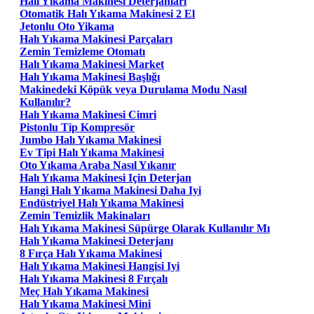
Halı Yıkama Makinesi Deterjanları
Otomatik Halı Yıkama Makinesi 2 El
Jetonlu Oto Yikama
Halı Yıkama Makinesi Parçaları
Zemin Temizleme Otomatı
Halı Yıkama Makinesi Market
Halı Yıkama Makinesi Başlığı
Makinedeki Köpük veya Durulama Modu Nasıl
Kullanılır?
Halı Yıkama Makinesi Cimri
Pistonlu Tip Kompresör
Jumbo Halı Yıkama Makinesi
Ev Tipi Halı Yıkama Makinesi
Oto Yıkama Araba Nasıl Yıkanır
Halı Yıkama Makinesi Için Deterjan
Hangi Halı Yıkama Makinesi Daha Iyi
Endüstriyel Halı Yıkama Makinesi
Zemin Temizlik Makinaları
Halı Yıkama Makinesi Süpürge Olarak Kullanılır Mı
Halı Yıkama Makinesi Deterjanı
8 Fırça Halı Yıkama Makinesi
Halı Yıkama Makinesi Hangisi Iyi
Halı Yıkama Makinesi 8 Fırçalı
Meç Halı Yıkama Makinesi
Halı Yıkama Makinesi Mini