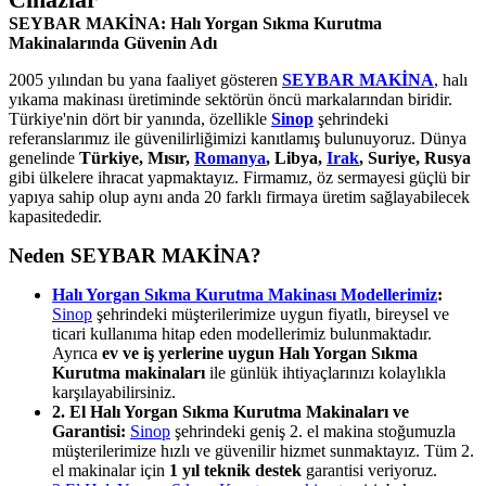
SEYBAR MAKİNA: Halı Yorgan Sıkma Kurutma
Makinalarında Güvenin Adı
2005 yılından bu yana faaliyet gösteren
SEYBAR MAKİNA
, halı
yıkama makinası üretiminde sektörün öncü markalarından biridir.
Türkiye'nin dört bir yanında, özellikle
Sinop
şehrindeki
referanslarımız ile güvenilirliğimizi kanıtlamış bulunuyoruz. Dünya
genelinde
Türkiye, Mısır,
Romanya
, Libya,
Irak
, Suriye, Rusya
gibi ülkelere ihracat yapmaktayız. Firmamız, öz sermayesi güçlü bir
yapıya sahip olup aynı anda 20 farklı firmaya üretim sağlayabilecek
kapasitededir.
Neden SEYBAR MAKİNA?
Halı Yorgan Sıkma Kurutma Makinası Modellerimiz
:
Sinop
şehrindeki müşterilerimize uygun fiyatlı, bireysel ve
ticari kullanıma hitap eden modellerimiz bulunmaktadır.
Ayrıca
ev ve iş yerlerine uygun Halı Yorgan Sıkma
Kurutma makinaları
ile günlük ihtiyaçlarınızı kolaylıkla
karşılayabilirsiniz.
2. El Halı Yorgan Sıkma Kurutma Makinaları ve
Garantisi:
Sinop
şehrindeki geniş 2. el makina stoğumuzla
müşterilerimize hızlı ve güvenilir hizmet sunmaktayız. Tüm 2.
el makinalar için
1 yıl teknik destek
garantisi veriyoruz.