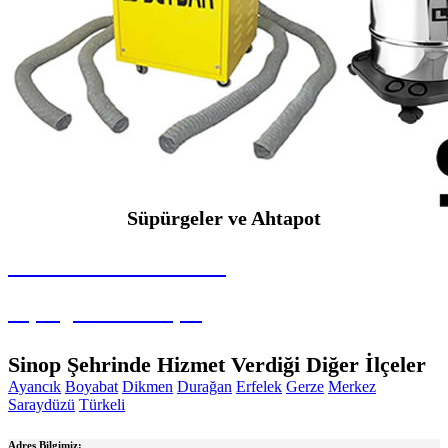
Süpürgeler ve Ahtapot
SEYBAR MAKİNALARI
Süpürgeler ve Ahtapot
Sinop Şehrinde Hizmet Verdiği Diğer İlçeler
Ayancık
Boyabat
Dikmen
Durağan
Erfelek
Gerze
Merkez
Saraydüzü
Türkeli
Adres Bilgimiz: