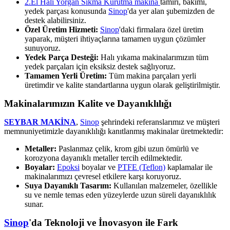
2.El Halı Yorgan Sıkma Kurutma makina
tamiri, bakımı,
yedek parçası konusunda
Sinop
'da yer alan şubemizden de
destek alabilirsiniz.
Özel Üretim Hizmeti:
Sinop
'daki firmalara özel üretim
yaparak, müşteri ihtiyaçlarına tamamen uygun çözümler
sunuyoruz.
Yedek Parça Desteği:
Halı yıkama makinalarımızın tüm
yedek parçaları için eksiksiz destek sağlıyoruz.
Tamamen Yerli Üretim:
Tüm makina parçaları yerli
üretimdir ve kalite standartlarına uygun olarak geliştirilmiştir.
Makinalarımızın Kalite ve Dayanıklılığı
SEYBAR MAKİNA
,
Sinop
şehrindeki referanslarımız ve müşteri
memnuniyetimizle dayanıklılığı kanıtlanmış makinalar üretmektedir:
Metaller:
Paslanmaz çelik, krom gibi uzun ömürlü ve
korozyona dayanıklı metaller tercih edilmektedir.
Boyalar:
Epoksi
boyalar ve
PTFE (Teflon)
kaplamalar ile
makinalarımızı çevresel etkilere karşı koruyoruz.
Suya Dayanıklı Tasarım:
Kullanılan malzemeler, özellikle
su ve nemle temas eden yüzeylerde uzun süreli dayanıklılık
sunar.
Sinop
'da Teknoloji ve İnovasyon ile Fark