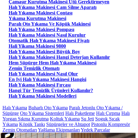
Çamaşır Kurutma Makinesi Ütü Gerektirmeyen
Halı Yıkama Makinesi Cam Silme Aparatı
Halı Yıkama Makinesi Contası
Yıkama Kurutma Makinesi
Paralı Oto Yıkama Ve Köpük Makinesi
Halı Yıkama Makinesi Pompası
Halı Yıkama Makinesi Nasıl Kurulur
Otomatik Halı Yıkama Makinesi Fiyatı
Hali Yikama Makinesi 9800
Halı Yıkama Makinesi Büyük Boy
Halı Yıkama Makinesi Hangi Deterjan Kullanılır
Hem Süpürge Hem Halı Yıkama Makinesi
Zemin Temizlik Otomatı
Halı Yıkama Makinesi Nasıl Olur
En Iyi Halı Yıkama Makinesi Hangisi
Halı Yıkama Makinesi Fırçası
Hangi Tür Temizlik Ürünleri Kullanılır?
Halı Yıkama Makinesi Modelleri
Halı Yıkama
Buharlı Oto Yıkama
Paralı Jetonlu Oto Yıkama /
Süpürge
Oto Yıkama Sistemleri
Halı Paketleme
Halı Çırpma
Halı
Yorgan Sıkma Kurutma
Koltuk Yıkama
Su Jeti
Soguk Sıcak
Yıkama
Köpük Tankı
Süpürgeler ve Ahtapot
Pistonlu Kompresör
Zemin Otomatları
Yağlama Ekipmanları
Yedek Parçalar