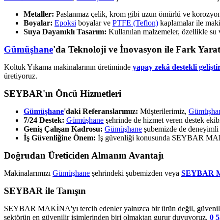
Metaller:
Paslanmaz çelik, krom gibi uzun ömürlü ve korozyona 
Boyalar:
Epoksi
boyalar ve
PTFE (Teflon)
kaplamalar ile makin
Suya Dayanıklı Tasarım:
Kullanılan malzemeler, özellikle su 
Gümüşhane
'da Teknoloji ve İnovasyon ile Fark Yara
Koltuk Yıkama makinalarının üretiminde
yapay zekâ destekli gelişti
üretiyoruz.
SEYBAR'ın Öncü Hizmetleri
Gümüşhane
'daki Referanslarımız:
Müşterilerimiz,
Gümüşha
7/24 Destek:
Gümüşhane
şehrinde de hizmet veren destek eki
Geniş Çalışan Kadrosu:
Gümüşhane
şubemizde de deneyimli 
İş Güvenliğine Önem:
İş güvenliği konusunda SEYBAR MAKİNA
Doğrudan Üreticiden Almanın Avantajı
Makinalarımızı
Gümüşhane
şehrindeki şubemizden veya
SEYBAR 
SEYBAR ile Tanışın
SEYBAR MAKİNA'yı tercih edenler yalnızca bir ürün değil, güvenilir 
sektörün en güvenilir isimlerinden biri olmaktan gurur duyuyoruz.
0 5