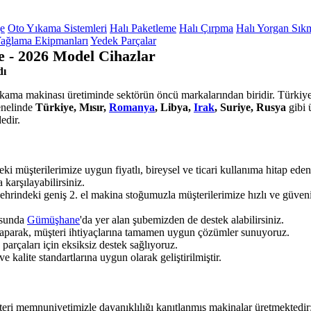
ge
Oto Yıkama Sistemleri
Halı Paketleme
Halı Çırpma
Halı Yorgan Sık
ağlama Ekipmanları
Yedek Parçalar
 - 2026 Model Cihazlar
dı
yıkama makinası üretiminde sektörün öncü markalarından biridir. Türkiye'
enelinde
Türkiye, Mısır,
Romanya
, Libya,
Irak
, Suriye, Rusya
gibi 
edir.
ki müşterilerimize uygun fiyatlı, bireysel ve ticari kullanıma hitap ed
 karşılayabilirsiniz.
ehrindeki geniş 2. el makina stoğumuzla müşterilerimize hızlı ve güven
usunda
Gümüşhane
'da yer alan şubemizden de destek alabilirsiniz.
 yaparak, müşteri ihtiyaçlarına tamamen uygun çözümler sunuyoruz.
rçaları için eksiksiz destek sağlıyoruz.
 kalite standartlarına uygun olarak geliştirilmiştir.
teri memnuniyetimizle dayanıklılığı kanıtlanmış makinalar üretmektedir