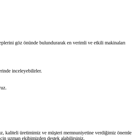
eplerini göz önünde bulundurarak en verimli ve etkili makinaları
rinde inceleyebilirler.
ruz.
mız, kaliteli üretimimiz ve müşteri memnuniyetine verdiğimiz önemle
çin uzman ekibimizden destek alabilirsiniz.