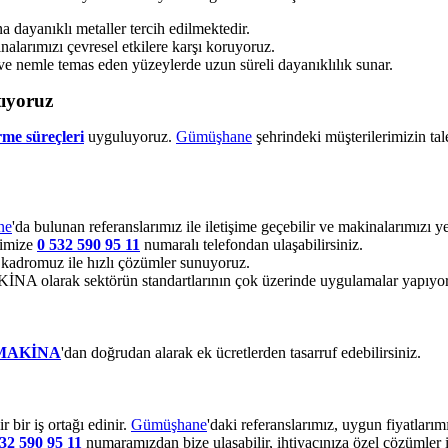
dayanıklı metaller tercih edilmektedir.
alarımızı çevresel etkilere karşı koruyoruz.
ve nemle temas eden yüzeylerde uzun süreli dayanıklılık sunar.
tıyoruz
rme süreçleri
uyguluyoruz.
Gümüşhane
şehrindeki müşterilerimizin tal
ne
'da bulunan referanslarımız ile iletişime geçebilir ve makinalarımızı ye
bimize
0 532 590 95 11
numaralı telefondan ulaşabilirsiniz.
kadromuz ile hızlı çözümler sunuyoruz.
 olarak sektörün standartlarının çok üzerinde uygulamalar yapıyo
MAKİNA
'dan doğrudan alarak ek ücretlerden tasarruf edebilirsiniz.
bir iş ortağı edinir.
Gümüşhane
'daki referanslarımız, uygun fiyatları
32 590 95 11
numaramızdan bize ulaşabilir, ihtiyacınıza özel çözümler i