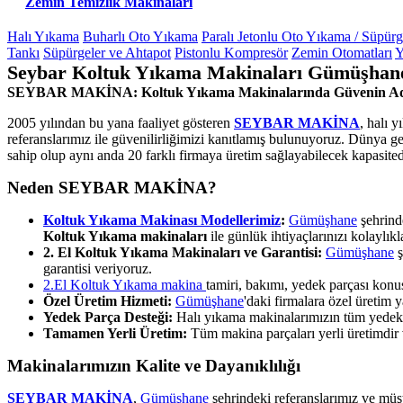
Zemin Temizlik Makinaları
Halı Yıkama
Buharlı Oto Yıkama
Paralı Jetonlu Oto Yıkama / Süpür
Tankı
Süpürgeler ve Ahtapot
Pistonlu Kompresör
Zemin Otomatları
Y
Seybar Koltuk Yıkama Makinaları Gümüşhane
SEYBAR MAKİNA: Koltuk Yıkama Makinalarında Güvenin A
2005 yılından bu yana faaliyet gösteren
SEYBAR MAKİNA
, halı 
referanslarımız ile güvenilirliğimizi kanıtlamış bulunuyoruz. Dünya g
sahip olup aynı anda 20 farklı firmaya üretim sağlayabilecek kapasited
Neden SEYBAR MAKİNA?
Koltuk Yıkama Makinası Modellerimiz
:
Gümüşhane
şehrinde
Koltuk Yıkama makinaları
ile günlük ihtiyaçlarınızı kolaylıkla
2. El Koltuk Yıkama Makinaları ve Garantisi:
Gümüşhane
ş
garantisi veriyoruz.
2.El Koltuk Yıkama makina
tamiri, bakımı, yedek parçası kon
Özel Üretim Hizmeti:
Gümüşhane
'daki firmalara özel üretim
Yedek Parça Desteği:
Halı yıkama makinalarımızın tüm yedek pa
Tamamen Yerli Üretim:
Tüm makina parçaları yerli üretimdir ve
Makinalarımızın Kalite ve Dayanıklılığı
SEYBAR MAKİNA
,
Gümüşhane
şehrindeki referanslarımız ve müş