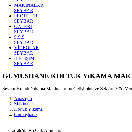
MAKİNALAR
SEYBAR
PROJELER
SEYBAR
GALERİ
SEYBAR
S.S.S.
SEYBAR
VİDEOLAR
SEYBAR
İLETİŞİM
SEYBAR
GUMUSHANE KOLTUK YıKAMA MAK
Seybar Koltuk Yıkama Makinalarının Gelişimine ve Sektöre Yön Ve
Anasayfa
Makinalar
Koltuk Yıkama
Gümüşhane
Google'da En Çok Aranılan: