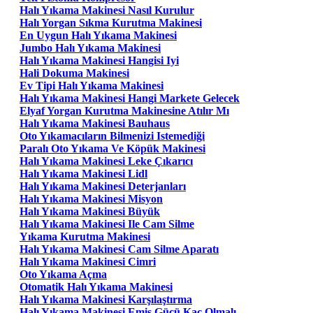
Halı Yıkama Makinesi Nasıl Kurulur
Halı Yorgan Sıkma Kurutma Makinesi
En Uygun Halı Yıkama Makinesi
Jumbo Halı Yıkama Makinesi
Halı Yıkama Makinesi Hangisi Iyi
Hali Dokuma Makinesi
Ev Tipi Halı Yıkama Makinesi
Halı Yıkama Makinesi Hangi Markete Gelecek
Elyaf Yorgan Kurutma Makinesine Atılır Mı
Halı Yıkama Makinesi Bauhaus
Oto Yıkamacıların Bilmenizi Istemediği
Paralı Oto Yıkama Ve Köpük Makinesi
Halı Yıkama Makinesi Leke Çıkarıcı
Halı Yıkama Makinesi Lidl
Halı Yıkama Makinesi Deterjanları
Halı Yıkama Makinesi Misyon
Halı Yıkama Makinesi Büyük
Halı Yıkama Makinesi Ile Cam Silme
Yıkama Kurutma Makinesi
Halı Yıkama Makinesi Cam Silme Aparatı
Halı Yıkama Makinesi Cimri
Oto Yıkama Açma
Otomatik Halı Yıkama Makinesi
Halı Yıkama Makinesi Karşılaştırma
Halı Yıkama Makinesi Emiş Gücü Kaç Olmalı