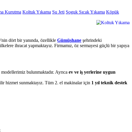
ma Kurutma
Koltuk Yıkama
Su Jeti
Soguk Sıcak Yıkama
Köpük
nin dört bir yanında, özellikle
Gümüşhane
şehrindeki
ülkelere ihracat yapmaktayız. Firmamız, öz sermayesi güçlü bir yapıya
en modellerimiz bulunmaktadır. Ayrıca
ev ve iş yerlerine uygun
ilir hizmet sunmaktayız. Tüm 2. el makinalar için
1 yıl teknik destek
: