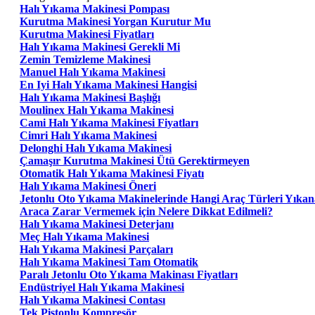
Halı Yıkama Makinesi Pompası
Kurutma Makinesi Yorgan Kurutur Mu
Kurutma Makinesi Fiyatları
Halı Yıkama Makinesi Gerekli Mi
Zemin Temizleme Makinesi
Manuel Halı Yıkama Makinesi
En Iyi Halı Yıkama Makinesi Hangisi
Halı Yıkama Makinesi Başlığı
Moulinex Halı Yıkama Makinesi
Cami Halı Yıkama Makinesi Fiyatları
Cimri Halı Yıkama Makinesi
Delonghi Halı Yıkama Makinesi
Çamaşır Kurutma Makinesi Ütü Gerektirmeyen
Otomatik Halı Yıkama Makinesi Fiyatı
Halı Yıkama Makinesi Öneri
Jetonlu Oto Yıkama Makinelerinde Hangi Araç Türleri Yıkana
Araca Zarar Vermemek için Nelere Dikkat Edilmeli?
Halı Yıkama Makinesi Deterjanı
Meç Halı Yıkama Makinesi
Halı Yıkama Makinesi Parçaları
Halı Yıkama Makinesi Tam Otomatik
Paralı Jetonlu Oto Yıkama Makinası Fiyatları
Endüstriyel Halı Yıkama Makinesi
Halı Yıkama Makinesi Contası
Tek Pistonlu Kompresör