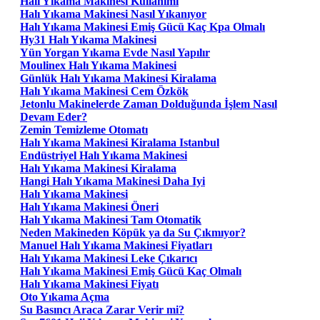
Halı Yıkama Makinesi Kullanımı
Halı Yıkama Makinesi Nasıl Yıkanıyor
Halı Yıkama Makinesi Emiş Gücü Kaç Kpa Olmalı
Hy31 Halı Yıkama Makinesi
Yün Yorgan Yıkama Evde Nasıl Yapılır
Moulinex Halı Yıkama Makinesi
Günlük Halı Yıkama Makinesi Kiralama
Halı Yıkama Makinesi Cem Özkök
Jetonlu Makinelerde Zaman Dolduğunda İşlem Nasıl
Devam Eder?
Zemin Temizleme Otomatı
Halı Yıkama Makinesi Kiralama Istanbul
Endüstriyel Halı Yıkama Makinesi
Halı Yıkama Makinesi Kiralama
Hangi Halı Yıkama Makinesi Daha Iyi
Halı Yıkama Makinesi
Halı Yıkama Makinesi Öneri
Halı Yıkama Makinesi Tam Otomatik
Neden Makineden Köpük ya da Su Çıkmıyor?
Manuel Halı Yıkama Makinesi Fiyatları
Halı Yıkama Makinesi Leke Çıkarıcı
Halı Yıkama Makinesi Emiş Gücü Kaç Olmalı
Halı Yıkama Makinesi Fiyatı
Oto Yıkama Açma
Su Basıncı Araca Zarar Verir mi?