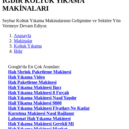
IGDIR KOLTUK YıKAMA
MAKİNALARI
Seybar Koltuk Yıkama Makinalarının Gelişimine ve Sektöre Yön
Vermeye Devam Ediyor.
Anasayfa
Makinalar
Koltuk Yıkama
Iğdır
Google'da En Çok Aranılan:
Halı Shrink Paketleme Makinesi
Halı Yıkama Video
Halı Paketleme Makinesi
Halı Yıkama Makinesi Ilacı
Halı Yıkama Makinesi 8 Fırçalı
Halı Yıkama Makinesi Nasıl Yapılır
Hali Yikama Makinesi 9800
Halı Yıkama Makinesi Fiyatları Ne Kadar
Kurutma Makinesi Nasıl Bağlanır
Labomat Halı Yıkama Makinesi
Halı Yıkama Makinesi Gerekli Mi
Halı Yıkama Makinesi Market