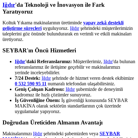
Iğdır
'da Teknoloji ve İnovasyon ile Fark
Yaratıyoruz
Koltuk Yıkama makinalarının üretiminde
yapay zekâ destekli
geliştirme süreçleri
uyguluyoruz.
Iğdır
şehrindeki müşterilerimizin
taleplerini göz önünde bulundurarak en verimli ve etkili makinaları
üretiyoruz.
SEYBAR'ın Öncü Hizmetleri
Iğdır
'daki Referanslarımız:
Müşterilerimiz,
Iğdır
'da bulunan
referanslarımız ile iletişime geçebilir ve makinalarımızı
yerinde inceleyebilirler.
7/24 Destek:
Iğdır
şehrinde de hizmet veren destek ekibimize
0 532 590 95 11
numaralı telefondan ulaşabilirsiniz.
Geniş Çalışan Kadrosu:
Iğdır
şubemizde de deneyimli
kadromuz ile hızlı çözümler sunuyoruz.
İş Güvenliğine Önem:
İş güvenliği konusunda SEYBAR
MAKİNA olarak sektörün standartlarının çok üzerinde
uygulamalar yapıyoruz.
Doğrudan Üreticiden Almanın Avantajı
Makinalarımızı
Iğdır
şehrindeki şubemizden veya
SEYBAR