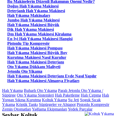
Bu Makinelerin Düzenli Bakımının Önemi Nedir?
Doğuş Halı Yıkama Makinesi
Deterjanlı Halı Yıkama Makinesi
Halı Yıkama Makinaları
Jumbo Halı Yıkama Makinesi
Halı Yıkama Makinesi Büyük
Dik Halı Yıkama Makinesi
Dm Halı Yıkama Makinesi Kiralama
En Iyi Halı Yıkama Makinesi Hangisi
Pistonlu Tip Kompresör
Halı Yıkama Makinesi Pompası
Halı Yıkama Makinesi Büyük Boy
Kurutma Makinesi Nasıl Kurulur
Halı Yıkama Makinesi Deterjanı
Oto Yıkama Dükkanı Maliyeti
Jetonlu Oto Yikama
Halı Yıkama Makinesi Deterjanı Evde Nasıl Yapılır
Halı Yıkama Makinesi Almanya Fiyatları
Halı Yıkama
Buharlı Oto Yıkama
Paralı Jetonlu Oto Yıkama /
Süpürge
Oto Yıkama Sistemleri
Halı Paketleme
Halı Çırpma
Halı
Yorgan Sıkma Kurutma
Koltuk Yıkama
Su Jeti
Soguk Sıcak
Yıkama
Köpük Tankı
Süpürgeler ve Ahtapot
Pistonlu Kompresör
Zemin Otomatları
Yağlama Ekipmanları
Yedek Parçalar
Seybar Koltuk