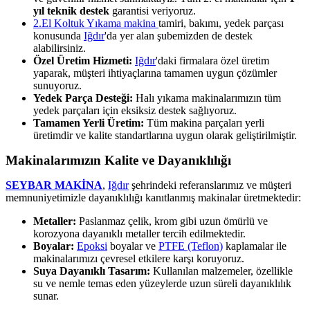
yıl teknik destek
garantisi veriyoruz.
2.El Koltuk Yıkama makina
tamiri, bakımı, yedek parçası
konusunda
Iğdır
'da yer alan şubemizden de destek
alabilirsiniz.
Özel Üretim Hizmeti:
Iğdır
'daki firmalara özel üretim
yaparak, müşteri ihtiyaçlarına tamamen uygun çözümler
sunuyoruz.
Yedek Parça Desteği:
Halı yıkama makinalarımızın tüm
yedek parçaları için eksiksiz destek sağlıyoruz.
Tamamen Yerli Üretim:
Tüm makina parçaları yerli
üretimdir ve kalite standartlarına uygun olarak geliştirilmiştir.
Makinalarımızın Kalite ve Dayanıklılığı
SEYBAR MAKİNA
,
Iğdır
şehrindeki referanslarımız ve müşteri
memnuniyetimizle dayanıklılığı kanıtlanmış makinalar üretmektedir:
Metaller:
Paslanmaz çelik, krom gibi uzun ömürlü ve
korozyona dayanıklı metaller tercih edilmektedir.
Boyalar:
Epoksi
boyalar ve
PTFE (Teflon)
kaplamalar ile
makinalarımızı çevresel etkilere karşı koruyoruz.
Suya Dayanıklı Tasarım:
Kullanılan malzemeler, özellikle
su ve nemle temas eden yüzeylerde uzun süreli dayanıklılık
sunar.