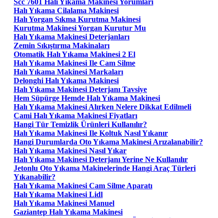
Scc 7601 Hali Yıkama Makinesi Yorumları
Halı Yıkama Cilalama Makinesi
Halı Yorgan Sıkma Kurutma Makinesi
Kurutma Makinesi Yorgan Kurutur Mu
Halı Yıkama Makinesi Deterjanları
Zemin Sıkıştırma Makinaları
Otomatik Halı Yıkama Makinesi 2 El
Halı Yıkama Makinesi Ile Cam Silme
Halı Yıkama Makinesi Markaları
Delonghi Halı Yıkama Makinesi
Halı Yıkama Makinesi Deterjanı Tavsiye
Hem Süpürge Hemde Halı Yıkama Makinesi
Halı Yıkama Makinesi Alırken Nelere Dikkat Edilmeli
Cami Halı Yıkama Makinesi Fiyatları
Hangi Tür Temizlik Ürünleri Kullanılır?
Halı Yıkama Makinesi Ile Koltuk Nasıl Yıkanır
Hangi Durumlarda Oto Yıkama Makinesi Arızalanabilir?
Halı Yıkama Makinesi Nasıl Yıkar
Halı Yıkama Makinesi Deterjanı Yerine Ne Kullanılır
Jetonlu Oto Yıkama Makinelerinde Hangi Araç Türleri
Yıkanabilir?
Halı Yıkama Makinesi Cam Silme Aparatı
Halı Yıkama Makinesi Lidl
Halı Yıkama Makinesi Manuel
Gaziantep Halı Yıkama Makinesi