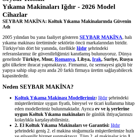
Yıkama Makinaları Iğdır - 2026 Model
Cihazlar
SEYBAR MAKİNA: Koltuk Yıkama Makinalarında Güvenin
Adı
2005 yılından bu yana faaliyet gösteren
SEYBAR MAKİNA
, halı
yıkama makinası üretiminde sektörün öncü markalarından biridir.
Türkiye'nin dört bir yanında, özellikle
Iğdır
şehrindeki
referanslarımız ile güvenilirliğimizi kanıtlamış bulunuyoruz. Dünya
genelinde
Türkiye, Mısır,
Romanya
, Libya,
Irak
, Suriye, Rusya
gibi ülkelere ihracat yapmaktayız. Firmamız, öz sermayesi güçlü bir
yapıya sahip olup aynı anda 20 farklı firmaya üretim sağlayabilecek
kapasitededir.
Neden SEYBAR MAKİNA?
Koltuk Yıkama Makinası Modellerimiz
:
Iğdır
şehrindeki
müşterilerimize uygun fiyatlı, bireysel ve ticari kullanıma hitap
eden modellerimiz bulunmaktadır. Ayrıca
ev ve iş yerlerine
uygun Koltuk Yıkama makinaları
ile günlük ihtiyaçlarınızı
kolaylıkla karşılayabilirsiniz.
2. El Koltuk Yıkama Makinaları ve Garantisi:
Iğdır
şehrindeki geniş 2. el makina stoğumuzla müşterilerimize hızlı
ve güvenilir hizmet sunmaktayız. Tüm 2. el makinalar için
1