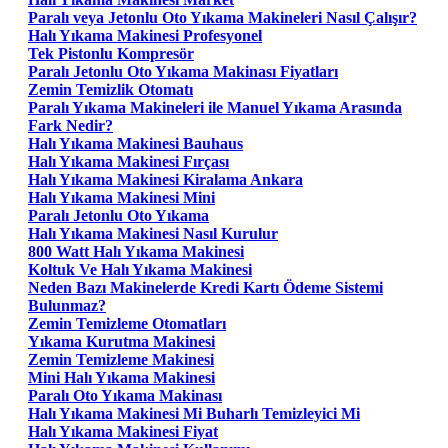
Paralı veya Jetonlu Oto Yıkama Makineleri Nasıl Çalışır?
Halı Yıkama Makinesi Profesyonel
Tek Pistonlu Kompresör
Paralı Jetonlu Oto Yıkama Makinası Fiyatları
Zemin Temizlik Otomatı
Paralı Yıkama Makineleri ile Manuel Yıkama Arasında
Fark Nedir?
Halı Yıkama Makinesi Bauhaus
Halı Yıkama Makinesi Fırçası
Halı Yıkama Makinesi Kiralama Ankara
Halı Yıkama Makinesi Mini
Paralı Jetonlu Oto Yıkama
Halı Yıkama Makinesi Nasıl Kurulur
800 Watt Halı Yıkama Makinesi
Koltuk Ve Halı Yıkama Makinesi
Neden Bazı Makinelerde Kredi Kartı Ödeme Sistemi
Bulunmaz?
Zemin Temizleme Otomatları
Yıkama Kurutma Makinesi
Zemin Temizleme Makinesi
Mini Halı Yıkama Makinesi
Paralı Oto Yıkama Makinası
Halı Yıkama Makinesi Mi Buharlı Temizleyici Mi
Halı Yıkama Makinesi Fiyat