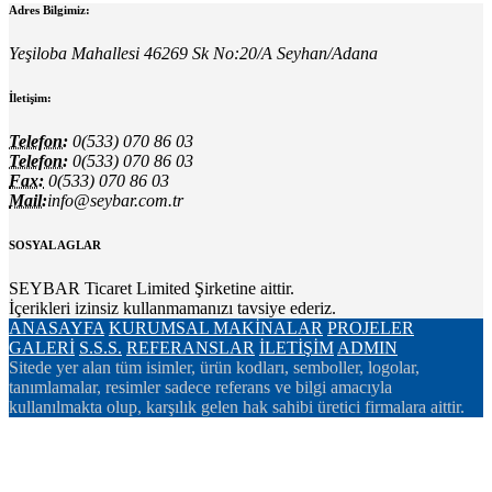
Adres Bilgimiz:
Yeşiloba Mahallesi 46269 Sk No:20/A Seyhan/Adana
İletişim:
Telefon:
0(533) 070 86 03
Telefon:
0(533) 070 86 03
Fax:
0(533) 070 86 03
Mail:
info@seybar.com.tr
SOSYAL AGLAR
SEYBAR Ticaret Limited Şirketine aittir.
İçerikleri izinsiz kullanmamanızı tavsiye ederiz.
ANASAYFA
KURUMSAL
MAKİNALAR
PROJELER
GALERİ
S.S.S.
REFERANSLAR
İLETİŞİM
ADMIN
Sitede yer alan tüm isimler, ürün kodları, semboller, logolar,
tanımlamalar, resimler sadece referans ve bilgi amacıyla
kullanılmakta olup, karşılık gelen hak sahibi üretici firmalara aittir.