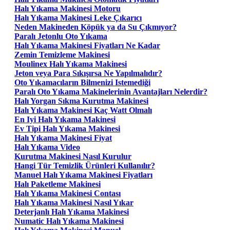
Halı Yıkama Makinesi Motoru
Halı Yıkama Makinesi Leke Çıkarıcı
Neden Makineden Köpük ya da Su Çıkmıyor?
Paralı Jetonlu Oto Yıkama
Halı Yıkama Makinesi Fiyatları Ne Kadar
Zemin Temizleme Makinesi
Moulinex Halı Yıkama Makinesi
Jeton veya Para Sıkışırsa Ne Yapılmalıdır?
Oto Yıkamacıların Bilmenizi Istemediği
Paralı Oto Yıkama Makinelerinin Avantajları Nelerdir?
Halı Yorgan Sıkma Kurutma Makinesi
Halı Yıkama Makinesi Kaç Watt Olmalı
En Iyi Halı Yıkama Makinesi
Ev Tipi Halı Yıkama Makinesi
Halı Yıkama Makinesi Fiyat
Halı Yıkama Video
Kurutma Makinesi Nasıl Kurulur
Hangi Tür Temizlik Ürünleri Kullanılır?
Manuel Halı Yıkama Makinesi Fiyatları
Halı Paketleme Makinesi
Halı Yıkama Makinesi Contası
Halı Yıkama Makinesi Nasıl Yıkar
Deterjanlı Halı Yıkama Makinesi
Numatic Halı Yıkama Makinesi