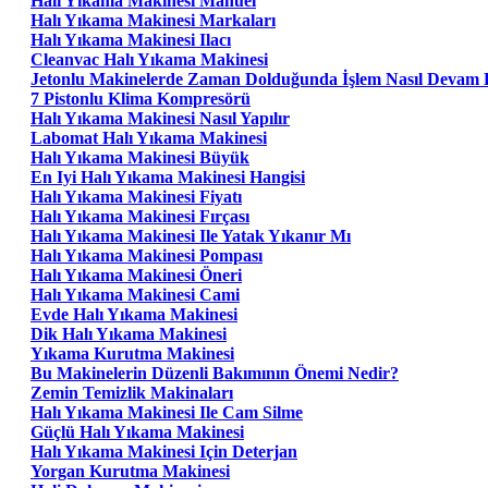
Halı Yıkama Makinesi Manuel
Halı Yıkama Makinesi Markaları
Halı Yıkama Makinesi Ilacı
Cleanvac Halı Yıkama Makinesi
Jetonlu Makinelerde Zaman Dolduğunda İşlem Nasıl Devam 
7 Pistonlu Klima Kompresörü
Halı Yıkama Makinesi Nasıl Yapılır
Labomat Halı Yıkama Makinesi
Halı Yıkama Makinesi Büyük
En Iyi Halı Yıkama Makinesi Hangisi
Halı Yıkama Makinesi Fiyatı
Halı Yıkama Makinesi Fırçası
Halı Yıkama Makinesi Ile Yatak Yıkanır Mı
Halı Yıkama Makinesi Pompası
Halı Yıkama Makinesi Öneri
Halı Yıkama Makinesi Cami
Evde Halı Yıkama Makinesi
Dik Halı Yıkama Makinesi
Yıkama Kurutma Makinesi
Bu Makinelerin Düzenli Bakımının Önemi Nedir?
Zemin Temizlik Makinaları
Halı Yıkama Makinesi Ile Cam Silme
Güçlü Halı Yıkama Makinesi
Halı Yıkama Makinesi Için Deterjan
Yorgan Kurutma Makinesi