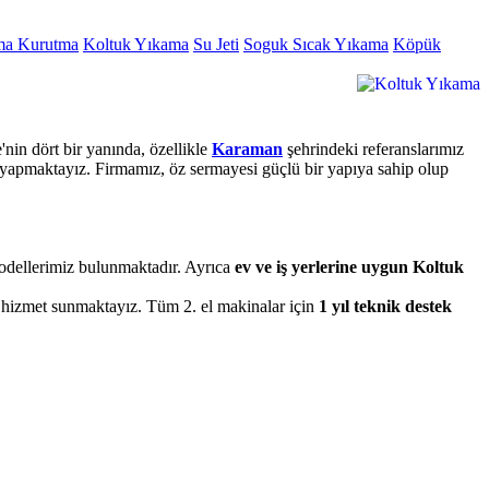
ma Kurutma
Koltuk Yıkama
Su Jeti
Soguk Sıcak Yıkama
Köpük
nin dört bir yanında, özellikle
Karaman
şehrindeki referanslarımız
t yapmaktayız. Firmamız, öz sermayesi güçlü bir yapıya sahip olup
 modellerimiz bulunmaktadır. Ayrıca
ev ve iş yerlerine uygun Koltuk
r hizmet sunmaktayız. Tüm 2. el makinalar için
1 yıl teknik destek