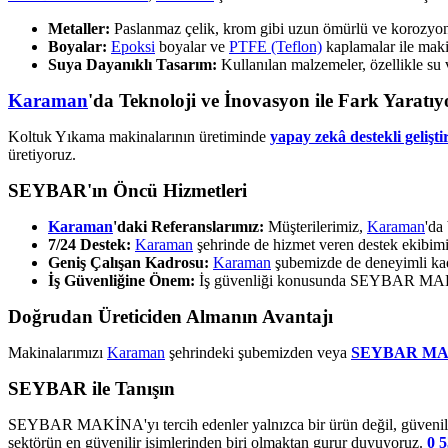
Metaller:
Paslanmaz çelik, krom gibi uzun ömürlü ve korozyona 
Boyalar:
Epoksi
boyalar ve
PTFE (Teflon)
kaplamalar ile makin
Suya Dayanıklı Tasarım:
Kullanılan malzemeler, özellikle su 
Karaman
'da Teknoloji ve İnovasyon ile Fark Yaratıy
Koltuk Yıkama makinalarının üretiminde
yapay zekâ destekli gelişti
üretiyoruz.
SEYBAR'ın Öncü Hizmetleri
Karaman
'daki Referanslarımız:
Müşterilerimiz,
Karaman
'da
7/24 Destek:
Karaman
şehrinde de hizmet veren destek ekibim
Geniş Çalışan Kadrosu:
Karaman
şubemizde de deneyimli kad
İş Güvenliğine Önem:
İş güvenliği konusunda SEYBAR MAKİNA
Doğrudan Üreticiden Almanın Avantajı
Makinalarımızı
Karaman
şehrindeki şubemizden veya
SEYBAR MA
SEYBAR ile Tanışın
SEYBAR MAKİNA'yı tercih edenler yalnızca bir ürün değil, güvenilir 
sektörün en güvenilir isimlerinden biri olmaktan gurur duyuyoruz.
0 5