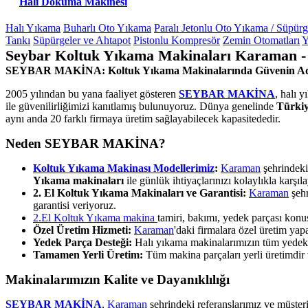
Hali Dokuma Makinesi
Halı Yıkama
Buharlı Oto Yıkama
Paralı Jetonlu Oto Yıkama / Süpür
Tankı
Süpürgeler ve Ahtapot
Pistonlu Kompresör
Zemin Otomatları
Y
Seybar Koltuk Yıkama Makinaları Karaman -
SEYBAR MAKİNA: Koltuk Yıkama Makinalarında Güvenin A
2005 yılından bu yana faaliyet gösteren
SEYBAR MAKİNA
, halı 
ile güvenilirliğimizi kanıtlamış bulunuyoruz. Dünya genelinde
Türkiy
aynı anda 20 farklı firmaya üretim sağlayabilecek kapasitededir.
Neden SEYBAR MAKİNA?
Koltuk Yıkama Makinası Modellerimiz
:
Karaman
şehrindeki
Yıkama makinaları
ile günlük ihtiyaçlarınızı kolaylıkla karşıla
2. El Koltuk Yıkama Makinaları ve Garantisi:
Karaman
şehr
garantisi veriyoruz.
2.El Koltuk Yıkama makina
tamiri, bakımı, yedek parçası kon
Özel Üretim Hizmeti:
Karaman
'daki firmalara özel üretim ya
Yedek Parça Desteği:
Halı yıkama makinalarımızın tüm yedek pa
Tamamen Yerli Üretim:
Tüm makina parçaları yerli üretimdir ve
Makinalarımızın Kalite ve Dayanıklılığı
SEYBAR MAKİNA
,
Karaman
şehrindeki referanslarımız ve müşter