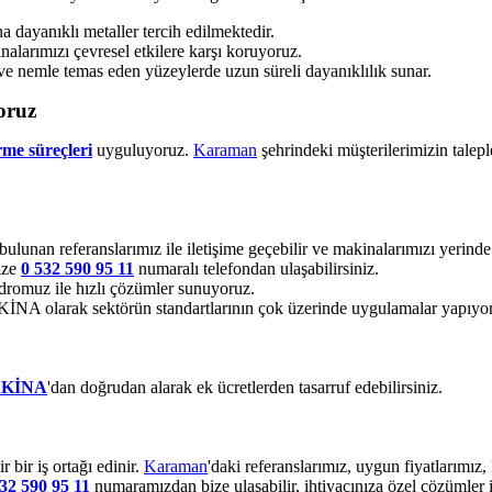
dayanıklı metaller tercih edilmektedir.
alarımızı çevresel etkilere karşı koruyoruz.
ve nemle temas eden yüzeylerde uzun süreli dayanıklılık sunar.
oruz
rme süreçleri
uyguluyoruz.
Karaman
şehrindeki müşterilerimizin talepl
 bulunan referanslarımız ile iletişime geçebilir ve makinalarımızı yerinde 
ize
0 532 590 95 11
numaralı telefondan ulaşabilirsiniz.
romuz ile hızlı çözümler sunuyoruz.
 olarak sektörün standartlarının çok üzerinde uygulamalar yapıyo
KİNA
'dan doğrudan alarak ek ücretlerden tasarruf edebilirsiniz.
bir iş ortağı edinir.
Karaman
'daki referanslarımız, uygun fiyatlarımız
32 590 95 11
numaramızdan bize ulaşabilir, ihtiyacınıza özel çözümler i