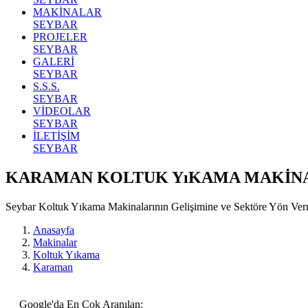
MAKİNALAR
SEYBAR
PROJELER
SEYBAR
GALERİ
SEYBAR
S.S.S.
SEYBAR
VİDEOLAR
SEYBAR
İLETİŞİM
SEYBAR
KARAMAN KOLTUK YıKAMA MAKİN
Seybar Koltuk Yıkama Makinalarının Gelişimine ve Sektöre Yön Ve
Anasayfa
Makinalar
Koltuk Yıkama
Karaman
Google'da En Çok Aranılan: