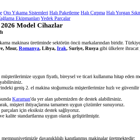
ge
Oto Yıkama Sistemleri
Halı Paketleme
Halı Çırpma
Halı Yorgan Sık
ağlama Ekipmanları
Yedek Parçalar
 2026 Model Cihazlar
dı
yıkama makinası üretiminde sektörün öncü markalarından biridir. Türkiye'
e, Mısır,
Romanya
, Libya,
Irak
, Suriye, Rusya
gibi ülkelere ihraca
 müşterilerimize uygun fiyatlı, bireysel ve ticari kullanıma hitap eden
yabilirsiniz.
indeki geniş 2. el makina stoğumuzla müşterilerimize hızlı ve güvenili
usunda
Karaman
'da yer alan şubemizden de destek alabilirsiniz.
parak, müşteri ihtiyaçlarına tamamen uygun çözümler sunuyoruz.
rçaları için eksiksiz destek sağlıyoruz.
 kalite standartlarına uygun olarak geliştirilmiştir.
i memnuniyetimizle dayanıklılığı kanıtlanmış makinalar üretmektedir: