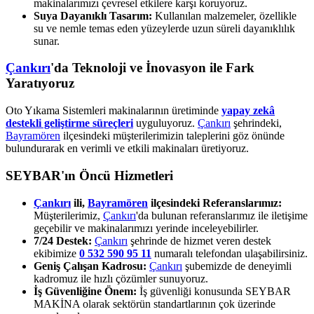
makinalarımızı çevresel etkilere karşı koruyoruz.
Suya Dayanıklı Tasarım:
Kullanılan malzemeler, özellikle
su ve nemle temas eden yüzeylerde uzun süreli dayanıklılık
sunar.
Çankırı
'da Teknoloji ve İnovasyon ile Fark
Yaratıyoruz
Oto Yıkama Sistemleri makinalarının üretiminde
yapay zekâ
destekli geliştirme süreçleri
uyguluyoruz.
Çankırı
şehrindeki,
Bayramören
ilçesindeki müşterilerimizin taleplerini göz önünde
bulundurarak en verimli ve etkili makinaları üretiyoruz.
SEYBAR'ın Öncü Hizmetleri
Çankırı
ili,
Bayramören
ilçesindeki Referanslarımız:
Müşterilerimiz,
Çankırı
'da bulunan referanslarımız ile iletişime
geçebilir ve makinalarımızı yerinde inceleyebilirler.
7/24 Destek:
Çankırı
şehrinde de hizmet veren destek
ekibimize
0 532 590 95 11
numaralı telefondan ulaşabilirsiniz.
Geniş Çalışan Kadrosu:
Çankırı
şubemizde de deneyimli
kadromuz ile hızlı çözümler sunuyoruz.
İş Güvenliğine Önem:
İş güvenliği konusunda SEYBAR
MAKİNA olarak sektörün standartlarının çok üzerinde