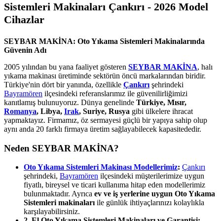
Sistemleri Makinaları Çankırı - 2026 Model
Cihazlar
SEYBAR MAKİNA: Oto Yıkama Sistemleri Makinalarında
Güvenin Adı
2005 yılından bu yana faaliyet gösteren
SEYBAR MAKİNA
, halı
yıkama makinası üretiminde sektörün öncü markalarından biridir.
Türkiye'nin dört bir yanında, özellikle
Çankırı
şehrindeki
Bayramören
ilçesindeki referanslarımız ile güvenilirliğimizi
kanıtlamış bulunuyoruz. Dünya genelinde
Türkiye, Mısır,
Romanya
, Libya,
Irak
, Suriye, Rusya
gibi ülkelere ihracat
yapmaktayız. Firmamız, öz sermayesi güçlü bir yapıya sahip olup
aynı anda 20 farklı firmaya üretim sağlayabilecek kapasitededir.
Neden SEYBAR MAKİNA?
Oto Yıkama Sistemleri Makinası Modellerimiz
:
Çankırı
şehrindeki,
Bayramören
ilçesindeki müşterilerimize uygun
fiyatlı, bireysel ve ticari kullanıma hitap eden modellerimiz
bulunmaktadır. Ayrıca
ev ve iş yerlerine uygun Oto Yıkama
Sistemleri makinaları
ile günlük ihtiyaçlarınızı kolaylıkla
karşılayabilirsiniz.
2. El Oto Yıkama Sistemleri Makinaları ve Garantisi: