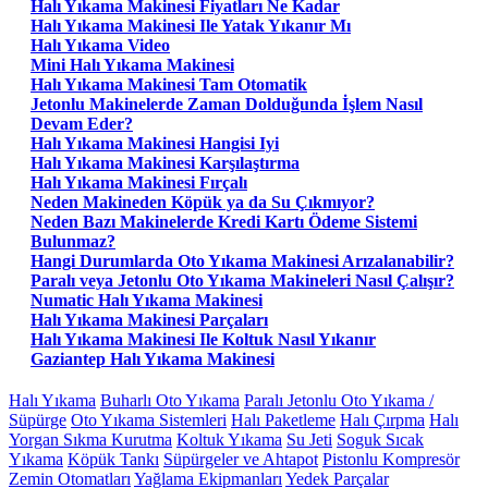
Halı Yıkama Makinesi Fiyatları Ne Kadar
Halı Yıkama Makinesi Ile Yatak Yıkanır Mı
Halı Yıkama Video
Mini Halı Yıkama Makinesi
Halı Yıkama Makinesi Tam Otomatik
Jetonlu Makinelerde Zaman Dolduğunda İşlem Nasıl
Devam Eder?
Halı Yıkama Makinesi Hangisi Iyi
Halı Yıkama Makinesi Karşılaştırma
Halı Yıkama Makinesi Fırçalı
Neden Makineden Köpük ya da Su Çıkmıyor?
Neden Bazı Makinelerde Kredi Kartı Ödeme Sistemi
Bulunmaz?
Hangi Durumlarda Oto Yıkama Makinesi Arızalanabilir?
Paralı veya Jetonlu Oto Yıkama Makineleri Nasıl Çalışır?
Numatic Halı Yıkama Makinesi
Halı Yıkama Makinesi Parçaları
Halı Yıkama Makinesi Ile Koltuk Nasıl Yıkanır
Gaziantep Halı Yıkama Makinesi
Halı Yıkama
Buharlı Oto Yıkama
Paralı Jetonlu Oto Yıkama /
Süpürge
Oto Yıkama Sistemleri
Halı Paketleme
Halı Çırpma
Halı
Yorgan Sıkma Kurutma
Koltuk Yıkama
Su Jeti
Soguk Sıcak
Yıkama
Köpük Tankı
Süpürgeler ve Ahtapot
Pistonlu Kompresör
Zemin Otomatları
Yağlama Ekipmanları
Yedek Parçalar