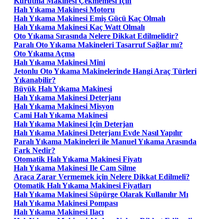
Kurutma Makinesi Çekmemesi Için
Halı Yıkama Makinesi Motoru
Halı Yıkama Makinesi Emiş Gücü Kaç Olmalı
Halı Yıkama Makinesi Kaç Watt Olmalı
Oto Yıkama Sırasında Nelere Dikkat Edilmelidir?
Paralı Oto Yıkama Makineleri Tasarruf Sağlar mı?
Oto Yıkama Açma
Halı Yıkama Makinesi Mini
Jetonlu Oto Yıkama Makinelerinde Hangi Araç Türleri
Yıkanabilir?
Büyük Halı Yıkama Makinesi
Halı Yıkama Makinesi Deterjanı
Halı Yıkama Makinesi Misyon
Cami Halı Yıkama Makinesi
Halı Yıkama Makinesi Için Deterjan
Halı Yıkama Makinesi Deterjanı Evde Nasıl Yapılır
Paralı Yıkama Makineleri ile Manuel Yıkama Arasında
Fark Nedir?
Otomatik Halı Yıkama Makinesi Fiyatı
Halı Yıkama Makinesi Ile Cam Silme
Araca Zarar Vermemek için Nelere Dikkat Edilmeli?
Otomatik Halı Yıkama Makinesi Fiyatları
Halı Yıkama Makinesi Süpürge Olarak Kullanılır Mı
Halı Yıkama Makinesi Pompası
Halı Yıkama Makinesi Ilacı