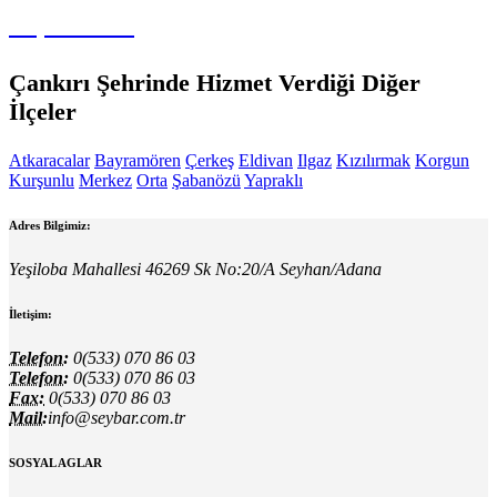
Köpük Tankı
Çankırı Şehrinde Hizmet Verdiği Diğer
İlçeler
Atkaracalar
Bayramören
Çerkeş
Eldivan
Ilgaz
Kızılırmak
Korgun
Kurşunlu
Merkez
Orta
Şabanözü
Yapraklı
Adres Bilgimiz:
Yeşiloba Mahallesi 46269 Sk No:20/A Seyhan/Adana
İletişim:
Telefon:
0(533) 070 86 03
Telefon:
0(533) 070 86 03
Fax:
0(533) 070 86 03
Mail:
info@seybar.com.tr
SOSYAL AGLAR