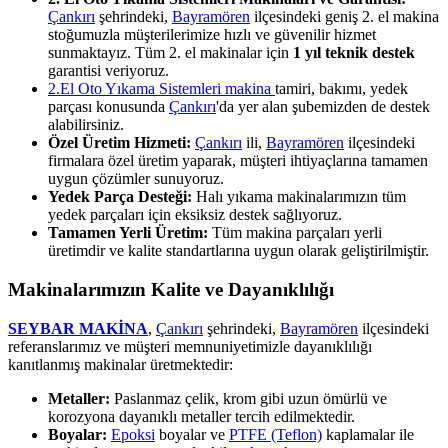
Çankırı
şehrindeki,
Bayramören
ilçesindeki geniş 2. el makina
stoğumuzla müşterilerimize hızlı ve güvenilir hizmet
sunmaktayız. Tüm 2. el makinalar için
1 yıl teknik destek
garantisi veriyoruz.
2.El Oto Yıkama Sistemleri makina
tamiri, bakımı, yedek
parçası konusunda
Çankırı
'da yer alan şubemizden de destek
alabilirsiniz.
Özel Üretim Hizmeti:
Çankırı
ili,
Bayramören
ilçesindeki
firmalara özel üretim yaparak, müşteri ihtiyaçlarına tamamen
uygun çözümler sunuyoruz.
Yedek Parça Desteği:
Halı yıkama makinalarımızın tüm
yedek parçaları için eksiksiz destek sağlıyoruz.
Tamamen Yerli Üretim:
Tüm makina parçaları yerli
üretimdir ve kalite standartlarına uygun olarak geliştirilmiştir.
Makinalarımızın Kalite ve Dayanıklılığı
SEYBAR MAKİNA
,
Çankırı
şehrindeki,
Bayramören
ilçesindeki
referanslarımız ve müşteri memnuniyetimizle dayanıklılığı
kanıtlanmış makinalar üretmektedir:
Metaller:
Paslanmaz çelik, krom gibi uzun ömürlü ve
korozyona dayanıklı metaller tercih edilmektedir.
Boyalar:
Epoksi
boyalar ve
PTFE (Teflon)
kaplamalar ile