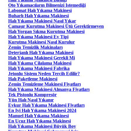
Oto Yıkamacıların Bilmenizi Istemediği
Labomat Halı Yıkama Makinesi
Buharlı Halı Yıkama Makinesi
Halı Yıkama Makinesi Nasıl Yıkar
Çamaşır Kurutma Makinesi Ütü Gerektirmeyen
Halı Yorgan Sıkma Kurutma Makinesi
Halı Yıkama Makinesi Ev Tipi
Kurutma Makinesi Nasıl Kurulur
Zemin Temizlik Makinaları
Deterjanlı Halı Yıkama Makinesi
Halı Yıkama Makinesi Gerekli Mi
Halı Yıkama Cilalama Makinesi
Halı Yıkama Makinesi Fabrika
Jetonlu Sistem Neden Tercih Edilir?
Halı Paketleme Makinesi
Zemin Temizleme Makinesi Fiyatları
Halı Yıkama Makinesi Almanya Fiyatları
Tek Pistonlu Kompresör
Yün Halı Nasıl Yıkanır
Evkur Halı Yıkama Makinesi Fiyatları
En Iyi Halı Yıkama Makinesi 2024
Manuel Halı Yıkama Makinesi
En Ucuz Halı Yıkama Makinesi
Halı Yıkama Makinesi Büyük Boy