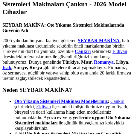
Sistemleri Makinaları Çankırı - 2026 Model
Cihazlar
SEYBAR MAKİNA: Oto Yıkama Sistemleri Makinalarında
Güvenin Adı
2005 yılından bu yana faaliyet gösteren
SEYBAR MAKİNA
, halı
yıkama makinası üretiminde sektörün öncü markalarından biridir.
Türkiye'nin dört bir yanında, özellikle
Çankırı
şehrindeki
Eldivan
ilçesindeki referanslarımız ile güvenilirliğimizi kanıtlamış
bulunuyoruz. Dünya genelinde
Türkiye, Mısır,
Romanya
, Libya,
Irak
, Suriye, Rusya
gibi ülkelere ihracat yapmaktayız. Firmamız,
öz sermayesi güçlü bir yapıya sahip olup aynı anda 20 farklı firmaya
üretim sağlayabilecek kapasitededir.
Neden SEYBAR MAKİNA?
Oto Yıkama Sistemleri Makinası Modellerimiz
:
Çankırı
şehrindeki,
Eldivan
ilçesindeki müşterilerimize uygun fiyatlı,
bireysel ve ticari kullanıma hitap eden modellerimiz
bulunmaktadır. Ayrıca
ev ve iş yerlerine uygun Oto Yıkama
Sistemleri makinaları
ile günlük ihtiyaçlarınızı kolaylıkla
karşılayabilirsiniz.
2. El Oto Yıkama Sistemleri Makinaları ve Garantisi: