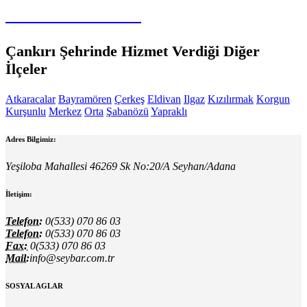
Oto Yıkama Sistemleri
Çankırı Şehrinde Hizmet Verdiği Diğer
İlçeler
Atkaracalar
Bayramören
Çerkeş
Eldivan
Ilgaz
Kızılırmak
Korgun
Kurşunlu
Merkez
Orta
Şabanözü
Yapraklı
Adres Bilgimiz:
Yeşiloba Mahallesi 46269 Sk No:20/A Seyhan/Adana
İletişim:
Telefon:
0(533) 070 86 03
Telefon:
0(533) 070 86 03
Fax:
0(533) 070 86 03
Mail:
info@seybar.com.tr
SOSYAL AGLAR