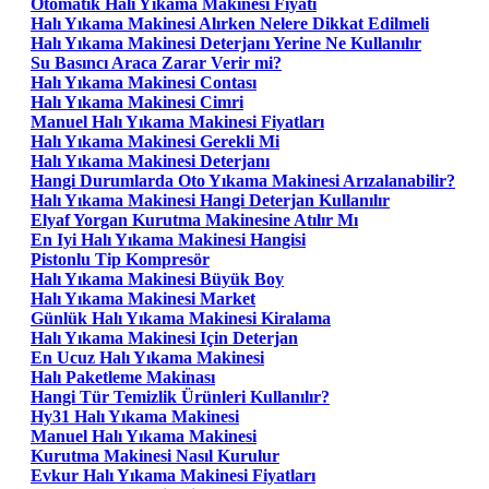
Otomatik Halı Yıkama Makinesi Fiyatı
Halı Yıkama Makinesi Alırken Nelere Dikkat Edilmeli
Halı Yıkama Makinesi Deterjanı Yerine Ne Kullanılır
Su Basıncı Araca Zarar Verir mi?
Halı Yıkama Makinesi Contası
Halı Yıkama Makinesi Cimri
Manuel Halı Yıkama Makinesi Fiyatları
Halı Yıkama Makinesi Gerekli Mi
Halı Yıkama Makinesi Deterjanı
Hangi Durumlarda Oto Yıkama Makinesi Arızalanabilir?
Halı Yıkama Makinesi Hangi Deterjan Kullanılır
Elyaf Yorgan Kurutma Makinesine Atılır Mı
En Iyi Halı Yıkama Makinesi Hangisi
Pistonlu Tip Kompresör
Halı Yıkama Makinesi Büyük Boy
Halı Yıkama Makinesi Market
Günlük Halı Yıkama Makinesi Kiralama
Halı Yıkama Makinesi Için Deterjan
En Ucuz Halı Yıkama Makinesi
Halı Paketleme Makinası
Hangi Tür Temizlik Ürünleri Kullanılır?
Hy31 Halı Yıkama Makinesi
Manuel Halı Yıkama Makinesi
Kurutma Makinesi Nasıl Kurulur
Evkur Halı Yıkama Makinesi Fiyatları