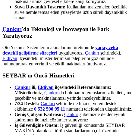
makinalarımızı çevresel etkilere karşı koruyoruz.
Suya Dayanıklı Tasarım:
Kullanılan malzemeler, özellikle
su ve nemle temas eden yüzeylerde uzun süreli dayanıklılık
sunar.
Çankırı
'da Teknoloji ve İnovasyon ile Fark
Yaratıyoruz
Oto Yıkama Sistemleri makinalarının üretiminde
yapay zekâ
destekli geliştirme süreçleri
uyguluyoruz.
Çankırı
şehrindeki,
Eldivan
ilçesindeki müşterilerimizin taleplerini göz önünde
bulundurarak en verimli ve etkili makinaları üretiyoruz.
SEYBAR'ın Öncü Hizmetleri
Çankırı
ili,
Eldivan
ilçesindeki Referanslarımız:
Müşterilerimiz,
Çankırı
'da bulunan referanslarımız ile iletişime
geçebilir ve makinalarımızı yerinde inceleyebilirler.
7/24 Destek:
Çankırı
şehrinde de hizmet veren destek
ekibimize
0 532 590 95 11
numaralı telefondan ulaşabilirsiniz.
Geniş Çalışan Kadrosu:
Çankırı
şubemizde de deneyimli
kadromuz ile hızlı çözümler sunuyoruz.
İş Güvenliğine Önem:
İş güvenliği konusunda SEYBAR
MAKİNA olarak sektörün standartlarının çok üzerinde