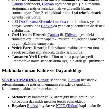
Çankırı
şehrindeki,
Eldivan
ilçesindeki geniş 2. el makina
stoğumuzla müşterilerimize hızlı ve güvenilir hizmet
sunmaktayız. Tüm 2. el makinalar için
1 yıl teknik destek
garantisi veriyoruz.
2.El Oto Yıkama Sistemleri makina
tamiri, bakımı, yedek
parçası konusunda
Çankırı
'da yer alan şubemizden de destek
alabilirsiniz.
Özel Üretim Hizmeti:
Çankırı
ili,
Eldivan
ilçesindeki
firmalara özel üretim yaparak, müşteri ihtiyaçlarına tamamen
uygun çözümler sunuyoruz.
Yedek Parça Desteği:
Halı yıkama makinalarımızın tüm
yedek parçaları için eksiksiz destek sağlıyoruz.
Tamamen Yerli Üretim:
Tüm makina parçaları yerli
üretimdir ve kalite standartlarına uygun olarak geliştirilmiştir.
Makinalarımızın Kalite ve Dayanıklılığı
SEYBAR MAKİNA
,
Çankırı
şehrindeki,
Eldivan
ilçesindeki
referanslarımız ve müşteri memnuniyetimizle dayanıklılığı
kanıtlanmış makinalar üretmektedir:
Metaller:
Paslanmaz çelik, krom gibi uzun ömürlü ve
korozyona dayanıklı metaller tercih edilmektedir.
Boyalar:
Epoksi
boyalar ve
PTFE (Teflon)
kaplamalar ile