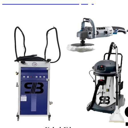
Paralı Jetonlu Oto Yıkama / Süpürge