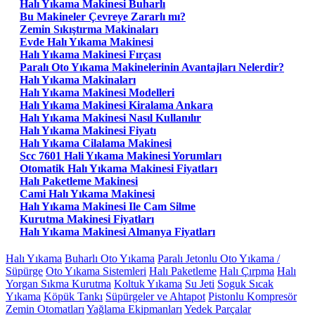
Halı Yıkama Makinesi Buharlı
Bu Makineler Çevreye Zararlı mı?
Zemin Sıkıştırma Makinaları
Evde Halı Yıkama Makinesi
Halı Yıkama Makinesi Fırçası
Paralı Oto Yıkama Makinelerinin Avantajları Nelerdir?
Halı Yıkama Makinaları
Halı Yıkama Makinesi Modelleri
Halı Yıkama Makinesi Kiralama Ankara
Halı Yıkama Makinesi Nasıl Kullanılır
Halı Yıkama Makinesi Fiyatı
Halı Yıkama Cilalama Makinesi
Scc 7601 Hali Yıkama Makinesi Yorumları
Otomatik Halı Yıkama Makinesi Fiyatları
Halı Paketleme Makinesi
Cami Halı Yıkama Makinesi
Halı Yıkama Makinesi Ile Cam Silme
Kurutma Makinesi Fiyatları
Halı Yıkama Makinesi Almanya Fiyatları
Halı Yıkama
Buharlı Oto Yıkama
Paralı Jetonlu Oto Yıkama /
Süpürge
Oto Yıkama Sistemleri
Halı Paketleme
Halı Çırpma
Halı
Yorgan Sıkma Kurutma
Koltuk Yıkama
Su Jeti
Soguk Sıcak
Yıkama
Köpük Tankı
Süpürgeler ve Ahtapot
Pistonlu Kompresör
Zemin Otomatları
Yağlama Ekipmanları
Yedek Parçalar