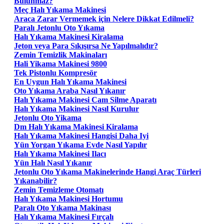
Bulunmaz?
Meç Halı Yıkama Makinesi
Araca Zarar Vermemek için Nelere Dikkat Edilmeli?
Paralı Jetonlu Oto Yıkama
Halı Yıkama Makinesi Kiralama
Jeton veya Para Sıkışırsa Ne Yapılmalıdır?
Zemin Temizlik Makinaları
Hali Yikama Makinesi 9800
Tek Pistonlu Kompresör
En Uygun Halı Yıkama Makinesi
Oto Yıkama Araba Nasıl Yıkanır
Halı Yıkama Makinesi Cam Silme Aparatı
Halı Yıkama Makinesi Nasıl Kurulur
Jetonlu Oto Yikama
Dm Halı Yıkama Makinesi Kiralama
Halı Yıkama Makinesi Hangisi Daha Iyi
Yün Yorgan Yıkama Evde Nasıl Yapılır
Halı Yıkama Makinesi Ilacı
Yün Halı Nasıl Yıkanır
Jetonlu Oto Yıkama Makinelerinde Hangi Araç Türleri
Yıkanabilir?
Zemin Temizleme Otomatı
Halı Yıkama Makinesi Hortumu
Paralı Oto Yıkama Makinası
Halı Yıkama Makinesi Fırçalı