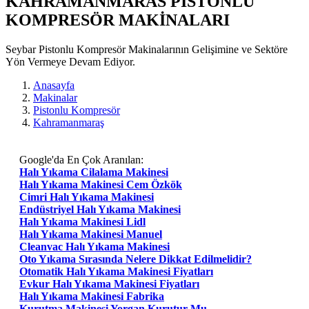
KAHRAMANMARAS PISTONLU
KOMPRESÖR MAKİNALARI
Seybar Pistonlu Kompresör Makinalarının Gelişimine ve Sektöre
Yön Vermeye Devam Ediyor.
Anasayfa
Makinalar
Pistonlu Kompresör
Kahramanmaraş
Google'da En Çok Aranılan:
Halı Yıkama Cilalama Makinesi
Halı Yıkama Makinesi Cem Özkök
Cimri Halı Yıkama Makinesi
Endüstriyel Halı Yıkama Makinesi
Halı Yıkama Makinesi Lidl
Halı Yıkama Makinesi Manuel
Cleanvac Halı Yıkama Makinesi
Oto Yıkama Sırasında Nelere Dikkat Edilmelidir?
Otomatik Halı Yıkama Makinesi Fiyatları
Evkur Halı Yıkama Makinesi Fiyatları
Halı Yıkama Makinesi Fabrika
Kurutma Makinesi Yorgan Kurutur Mu