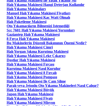
Halı Yıkama Makinesi Ile Yatak Yıkanır Mı
Halı Yıkama Makinesi Hangi Deterjan Kullanılır
Halı Yıkama Makinaları
Manuel Halı Yıkama Makinesi Fiyatları
Halı Yıkama Makinesi Kaç Watt Olmalı
Halı Paketleme Makinesi
Oto Yıkamacıların Bilmenizi Istemediği
Scc 7601 Hali Yıkama Makinesi Yorumları
Gaziantep Halı Yıkama Makinesi
8 Fırça Halı Yıkama Makinesi
Bu Makinelerin Düzenli Bakımının Önemi Nedir?
Halı Yıkama Makinesi Cimri
Halı Yorgan Sıkma Kurutma Makinesi
Halı Yıkama Makinesi Leke Çıkarıcı
Dostlar Halı Yıkama Makinesi
Halı Yıkama Makinesi Fırçası
Kurutma Makinesi Nasıl Kurulur
Halı Yıkama Makinesi 8 Fırçalı
Halı Yıkama Makinesi Pompası
Halı Yıkama Makinesi Ile Cam Silme
Paralı veya Jetonlu Oto Yıkama Makineleri Nasıl Çalışır?
Halı Yıkama Makinesi Büyük
Japon Halı Yıkama Makinesi
Halı Yıkama Makinesi Fiyatı
Halı Yıkama Makinesi Misyon