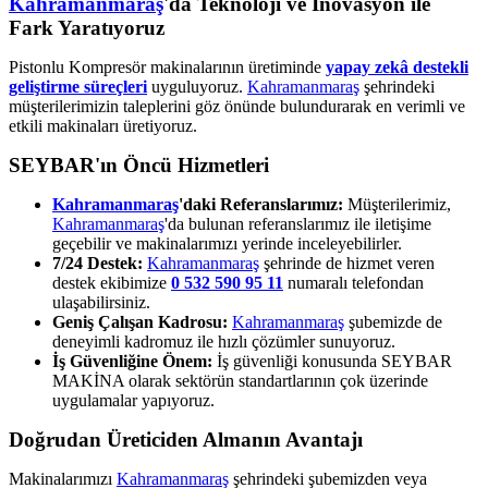
Kahramanmaraş
'da Teknoloji ve İnovasyon ile
Fark Yaratıyoruz
Pistonlu Kompresör makinalarının üretiminde
yapay zekâ destekli
geliştirme süreçleri
uyguluyoruz.
Kahramanmaraş
şehrindeki
müşterilerimizin taleplerini göz önünde bulundurarak en verimli ve
etkili makinaları üretiyoruz.
SEYBAR'ın Öncü Hizmetleri
Kahramanmaraş
'daki Referanslarımız:
Müşterilerimiz,
Kahramanmaraş
'da bulunan referanslarımız ile iletişime
geçebilir ve makinalarımızı yerinde inceleyebilirler.
7/24 Destek:
Kahramanmaraş
şehrinde de hizmet veren
destek ekibimize
0 532 590 95 11
numaralı telefondan
ulaşabilirsiniz.
Geniş Çalışan Kadrosu:
Kahramanmaraş
şubemizde de
deneyimli kadromuz ile hızlı çözümler sunuyoruz.
İş Güvenliğine Önem:
İş güvenliği konusunda SEYBAR
MAKİNA olarak sektörün standartlarının çok üzerinde
uygulamalar yapıyoruz.
Doğrudan Üreticiden Almanın Avantajı
Makinalarımızı
Kahramanmaraş
şehrindeki şubemizden veya