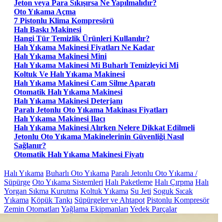
Jeton veya Para Sıkışırsa Ne Yapılmalıdır?
Oto Yıkama Açma
7 Pistonlu Klima Kompresörü
Halı Baskı Makinesi
Hangi Tür Temizlik Ürünleri Kullanılır?
Halı Yıkama Makinesi Fiyatları Ne Kadar
Halı Yıkama Makinesi Mini
Halı Yıkama Makinesi Mi Buharlı Temizleyici Mi
Koltuk Ve Halı Yıkama Makinesi
Halı Yıkama Makinesi Cam Silme Aparatı
Otomatik Halı Yıkama Makinesi
Halı Yıkama Makinesi Deterjanı
Paralı Jetonlu Oto Yıkama Makinası Fiyatları
Halı Yıkama Makinesi Ilacı
Halı Yıkama Makinesi Alırken Nelere Dikkat Edilmeli
Jetonlu Oto Yıkama Makinelerinin Güvenliği Nasıl
Sağlanır?
Otomatik Halı Yıkama Makinesi Fiyatı
Halı Yıkama
Buharlı Oto Yıkama
Paralı Jetonlu Oto Yıkama /
Süpürge
Oto Yıkama Sistemleri
Halı Paketleme
Halı Çırpma
Halı
Yorgan Sıkma Kurutma
Koltuk Yıkama
Su Jeti
Soguk Sıcak
Yıkama
Köpük Tankı
Süpürgeler ve Ahtapot
Pistonlu Kompresör
Zemin Otomatları
Yağlama Ekipmanları
Yedek Parçalar