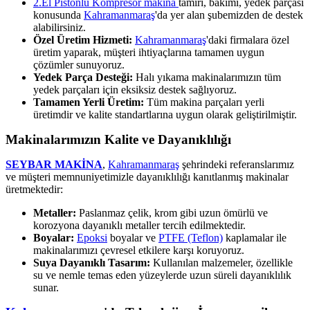
2.El Pistonlu Kompresör makina
tamiri, bakımı, yedek parçası
konusunda
Kahramanmaraş
'da yer alan şubemizden de destek
alabilirsiniz.
Özel Üretim Hizmeti:
Kahramanmaraş
'daki firmalara özel
üretim yaparak, müşteri ihtiyaçlarına tamamen uygun
çözümler sunuyoruz.
Yedek Parça Desteği:
Halı yıkama makinalarımızın tüm
yedek parçaları için eksiksiz destek sağlıyoruz.
Tamamen Yerli Üretim:
Tüm makina parçaları yerli
üretimdir ve kalite standartlarına uygun olarak geliştirilmiştir.
Makinalarımızın Kalite ve Dayanıklılığı
SEYBAR MAKİNA
,
Kahramanmaraş
şehrindeki referanslarımız
ve müşteri memnuniyetimizle dayanıklılığı kanıtlanmış makinalar
üretmektedir:
Metaller:
Paslanmaz çelik, krom gibi uzun ömürlü ve
korozyona dayanıklı metaller tercih edilmektedir.
Boyalar:
Epoksi
boyalar ve
PTFE (Teflon)
kaplamalar ile
makinalarımızı çevresel etkilere karşı koruyoruz.
Suya Dayanıklı Tasarım:
Kullanılan malzemeler, özellikle
su ve nemle temas eden yüzeylerde uzun süreli dayanıklılık
sunar.