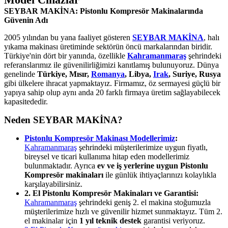
SEYBAR MAKİNA: Pistonlu Kompresör Makinalarında
Güvenin Adı
2005 yılından bu yana faaliyet gösteren
SEYBAR MAKİNA
, halı
yıkama makinası üretiminde sektörün öncü markalarından biridir.
Türkiye'nin dört bir yanında, özellikle
Kahramanmaraş
şehrindeki
referanslarımız ile güvenilirliğimizi kanıtlamış bulunuyoruz. Dünya
genelinde
Türkiye, Mısır,
Romanya
, Libya,
Irak
, Suriye, Rusya
gibi ülkelere ihracat yapmaktayız. Firmamız, öz sermayesi güçlü bir
yapıya sahip olup aynı anda 20 farklı firmaya üretim sağlayabilecek
kapasitededir.
Neden SEYBAR MAKİNA?
Pistonlu Kompresör Makinası Modellerimiz
:
Kahramanmaraş
şehrindeki müşterilerimize uygun fiyatlı,
bireysel ve ticari kullanıma hitap eden modellerimiz
bulunmaktadır. Ayrıca
ev ve iş yerlerine uygun Pistonlu
Kompresör makinaları
ile günlük ihtiyaçlarınızı kolaylıkla
karşılayabilirsiniz.
2. El Pistonlu Kompresör Makinaları ve Garantisi:
Kahramanmaraş
şehrindeki geniş 2. el makina stoğumuzla
müşterilerimize hızlı ve güvenilir hizmet sunmaktayız. Tüm 2.
el makinalar için
1 yıl teknik destek
garantisi veriyoruz.