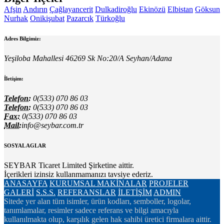
Afşin
Andırın
Çağlayancerit
Dulkadiroğlu
Ekinözü
Elbistan
Göksun
Nurhak
Onikişubat
Pazarcık
Türkoğlu
Adres Bilgimiz:
Yeşiloba Mahallesi 46269 Sk No:20/A Seyhan/Adana
İletişim:
Telefon:
0(533) 070 86 03
Telefon:
0(533) 070 86 03
Fax:
0(533) 070 86 03
Mail:
info@seybar.com.tr
SOSYAL AGLAR
SEYBAR Ticaret Limited Şirketine aittir.
İçerikleri izinsiz kullanmamanızı tavsiye ederiz.
ANASAYFA
KURUMSAL
MAKİNALAR
PROJELER
GALERİ
S.S.S.
REFERANSLAR
İLETİŞİM
ADMIN
Sitede yer alan tüm isimler, ürün kodları, semboller, logolar,
tanımlamalar, resimler sadece referans ve bilgi amacıyla
kullanılmakta olup, karşılık gelen hak sahibi üretici firmalara aittir.