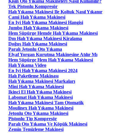
Kışın Oto Yıkama Makineleri Nasıl Kullanılır?
Tek Pistonlu Kompresör
Halı Yıkama Makinesi Ile Koltuk Nasıl Yıkanır
Cami Halı Yıkama Makinesi
En Iyi Halı Yıkama Makinesi Hangisi
Jumbo Halı Yıkama Makinesi
Hem Süpürge Hemde Halı Yıkama Makinesi
Dm Halı Yıkama Makinesi Kiralama
Doğuş Halı Yıkama Makinesi
Paralı Jetonlu Oto Yıkama
Elyaf Yorgan Kurutma Makinesine Atılır Mı
Hem Süpürge Hem Halı Yıkama Makinesi
Halı Yıkama Video
En Iyi Halı Yıkama Makinesi 2024
Halı Paketleme Makinası
Halı Yıkama Makinesi Markaları
Mini Halı Yıkama Makinesi
Ikinci El Halı Yıkama Makinesi
Labomat Halı Yıkama Makinesi
Halı Yıkama Makinesi Tam Otomatik
Moulinex Halı Yıkama Makinesi
Jetonlu Oto Yıkama Makinesi
Pistonlu Tip Kompresör
Paralı Oto Yıkama Ve Köpük Makinesi
Zemin Temizleme Makinesi