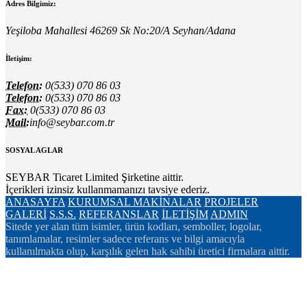
Adres Bilgimiz:
Yeşiloba Mahallesi 46269 Sk No:20/A Seyhan/Adana
İletişim:
Telefon:
0(533) 070 86 03
Telefon:
0(533) 070 86 03
Fax:
0(533) 070 86 03
Mail:
info@seybar.com.tr
SOSYAL AGLAR
SEYBAR Ticaret Limited Şirketine aittir.
İçerikleri izinsiz kullanmamanızı tavsiye ederiz.
ANASAYFA
KURUMSAL
MAKİNALAR
PROJELER
GALERİ
S.S.S.
REFERANSLAR
İLETİŞİM
ADMIN
Sitede yer alan tüm isimler, ürün kodları, semboller, logolar,
tanımlamalar, resimler sadece referans ve bilgi amacıyla
kullanılmakta olup, karşılık gelen hak sahibi üretici firmalara aittir.