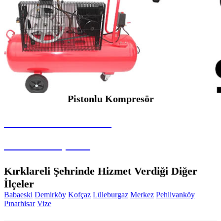
Pistonlu Kompresör
SEYBAR MAKİNALARI
Pistonlu Kompresör
Kırklareli Şehrinde Hizmet Verdiği Diğer
İlçeler
Babaeski
Demirköy
Kofçaz
Lüleburgaz
Merkez
Pehlivanköy
Pınarhisar
Vize