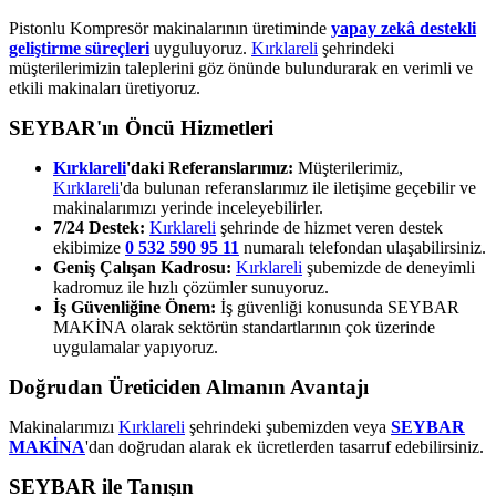
Pistonlu Kompresör makinalarının üretiminde
yapay zekâ destekli
geliştirme süreçleri
uyguluyoruz.
Kırklareli
şehrindeki
müşterilerimizin taleplerini göz önünde bulundurarak en verimli ve
etkili makinaları üretiyoruz.
SEYBAR'ın Öncü Hizmetleri
Kırklareli
'daki Referanslarımız:
Müşterilerimiz,
Kırklareli
'da bulunan referanslarımız ile iletişime geçebilir ve
makinalarımızı yerinde inceleyebilirler.
7/24 Destek:
Kırklareli
şehrinde de hizmet veren destek
ekibimize
0 532 590 95 11
numaralı telefondan ulaşabilirsiniz.
Geniş Çalışan Kadrosu:
Kırklareli
şubemizde de deneyimli
kadromuz ile hızlı çözümler sunuyoruz.
İş Güvenliğine Önem:
İş güvenliği konusunda SEYBAR
MAKİNA olarak sektörün standartlarının çok üzerinde
uygulamalar yapıyoruz.
Doğrudan Üreticiden Almanın Avantajı
Makinalarımızı
Kırklareli
şehrindeki şubemizden veya
SEYBAR
MAKİNA
'dan doğrudan alarak ek ücretlerden tasarruf edebilirsiniz.
SEYBAR ile Tanışın