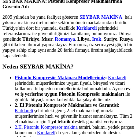
SEYBAR MAKİNA: Pistonlu Kompresör Makinalarında
Güvenin Adı
2005 yılından bu yana faaliyet gösteren
SEYBAR MAKİNA
, halı
yıkama makinası üretiminde sektörün öncü markalarından biridir.
Türkiye'nin dört bir yanında, özellikle
Kırklareli
şehrindeki
referanslarımız ile güvenilirliğimizi kanıtlamış bulunuyoruz. Dünya
genelinde
Türkiye, Mısır,
Romanya
, Libya,
Irak
, Suriye, Rusya
gibi ülkelere ihracat yapmaktayız. Firmamız, öz sermayesi güçlü bir
yapıya sahip olup aynı anda 20 farklı firmaya üretim sağlayabilecek
kapasitededir.
Neden SEYBAR MAKİNA?
Pistonlu Kompresör Makinası Modellerimiz
:
Kırklareli
şehrindeki müşterilerimize uygun fiyatlı, bireysel ve ticari
kullanıma hitap eden modellerimiz bulunmaktadır. Ayrıca
ev
ve iş yerlerine uygun Pistonlu Kompresör makinaları
ile
günlük ihtiyaçlarınızı kolaylıkla karşılayabilirsiniz.
2. El Pistonlu Kompresör Makinaları ve Garantisi:
Kırklareli
şehrindeki geniş 2. el makina stoğumuzla
müşterilerimize hızlı ve güvenilir hizmet sunmaktayız. Tüm 2.
el makinalar için
1 yıl teknik destek
garantisi veriyoruz.
2.El Pistonlu Kompresör makina
tamiri, bakımı, yedek parçası
konusunda
Kırklareli
'da yer alan şubemizden de destek