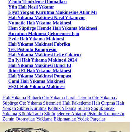
Zemin Temizleme Otomatları
Yün Halı Nasıl Yıkanır
Elyaf Yorgan Kurutma Makinesine Atılır Mı
Halı Yıkama Makinesi Nasıl Yıkanıyor
Numatic Halı Yıkama Makinesi
Hem Süpürge Hemde Halı Yıkama Makinesi
Kurutma Makinesi Çekmemesi Için
Evde Halı Yıkama Makinesi
Halı Yıkama Makinesi Fabrika
Tek Pistonlu Kompresör
Halı Yıkama Makinesi Leke Çıkarıcı
En Iyi Halı Yıkama Makinesi 2024
Halı Yıkama Makinesi Ikinci El
Ikinci El Halı Yıkama Makinesi
Halı Yıkama Makinesi Pompası
Cami Halı Yıkama Makinesi
Hy31 Halı Yıkama Makinesi
Halı Yıkama
Buharlı Oto Yıkama
Paralı Jetonlu Oto Yıkama /
Süpürge
Oto Yıkama Sistemleri
Halı Paketleme
Halı Çırpma
Halı
Yorgan Sıkma Kurutma
Koltuk Yıkama
Su Jeti
Soguk Sıcak
Yıkama
Köpük Tankı
Süpürgeler ve Ahtapot
Pistonlu Kompresör
Zemin Otomatları
Yağlama Ekipmanları
Yedek Parçalar