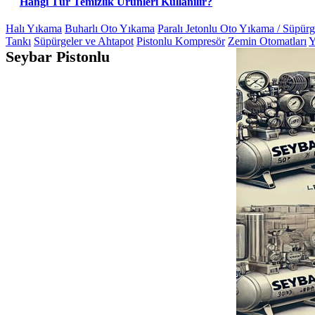
Hangi Tür Temizlik Ürünleri Kullanılır?
Halı Yıkama
Buharlı Oto Yıkama
Paralı Jetonlu Oto Yıkama / Süpür
Tankı
Süpürgeler ve Ahtapot
Pistonlu Kompresör
Zemin Otomatları
Y
Seybar Pistonlu