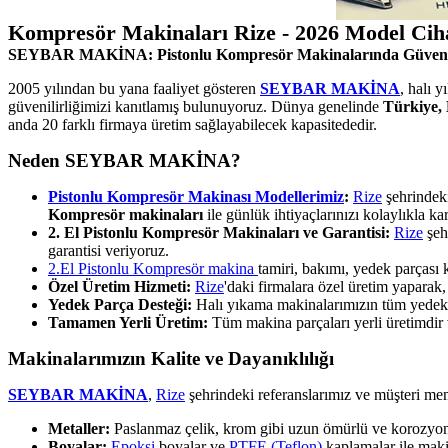
Kompresör Makinaları Rize - 2026 Model Cih
SEYBAR MAKİNA: Pistonlu Kompresör Makinalarında Güven
2005 yılından bu yana faaliyet gösteren
SEYBAR MAKİNA
, halı 
güvenilirliğimizi kanıtlamış bulunuyoruz. Dünya genelinde
Türkiye, 
anda 20 farklı firmaya üretim sağlayabilecek kapasitededir.
Neden SEYBAR MAKİNA?
Pistonlu Kompresör Makinası Modellerimiz
:
Rize
şehrindeki
Kompresör makinaları
ile günlük ihtiyaçlarınızı kolaylıkla kar
2. El Pistonlu Kompresör Makinaları ve Garantisi:
Rize
şeh
garantisi veriyoruz.
2.El Pistonlu Kompresör makina
tamiri, bakımı, yedek parças
Özel Üretim Hizmeti:
Rize
'daki firmalara özel üretim yapara
Yedek Parça Desteği:
Halı yıkama makinalarımızın tüm yedek pa
Tamamen Yerli Üretim:
Tüm makina parçaları yerli üretimdir ve
Makinalarımızın Kalite ve Dayanıklılığı
SEYBAR MAKİNA
,
Rize
şehrindeki referanslarımız ve müşteri mem
Metaller:
Paslanmaz çelik, krom gibi uzun ömürlü ve korozyona 
Boyalar:
Epoksi
boyalar ve
PTFE (Teflon)
kaplamalar ile makin