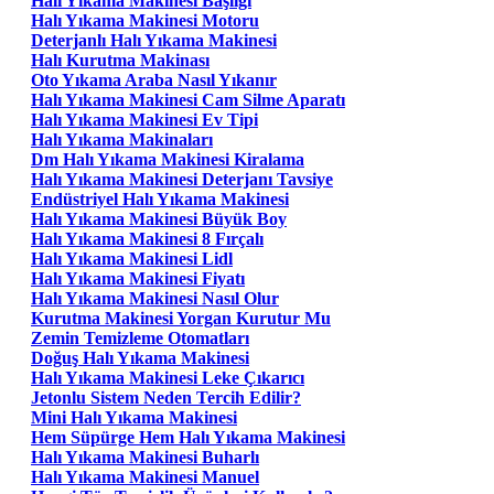
Halı Yıkama Makinesi Başlığı
Halı Yıkama Makinesi Motoru
Deterjanlı Halı Yıkama Makinesi
Halı Kurutma Makinası
Oto Yıkama Araba Nasıl Yıkanır
Halı Yıkama Makinesi Cam Silme Aparatı
Halı Yıkama Makinesi Ev Tipi
Halı Yıkama Makinaları
Dm Halı Yıkama Makinesi Kiralama
Halı Yıkama Makinesi Deterjanı Tavsiye
Endüstriyel Halı Yıkama Makinesi
Halı Yıkama Makinesi Büyük Boy
Halı Yıkama Makinesi 8 Fırçalı
Halı Yıkama Makinesi Lidl
Halı Yıkama Makinesi Fiyatı
Halı Yıkama Makinesi Nasıl Olur
Kurutma Makinesi Yorgan Kurutur Mu
Zemin Temizleme Otomatları
Doğuş Halı Yıkama Makinesi
Halı Yıkama Makinesi Leke Çıkarıcı
Jetonlu Sistem Neden Tercih Edilir?
Mini Halı Yıkama Makinesi
Hem Süpürge Hem Halı Yıkama Makinesi
Halı Yıkama Makinesi Buharlı
Halı Yıkama Makinesi Manuel