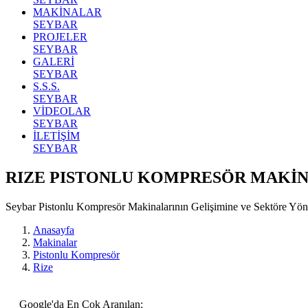
MAKİNALAR
SEYBAR
PROJELER
SEYBAR
GALERİ
SEYBAR
S.S.S.
SEYBAR
VİDEOLAR
SEYBAR
İLETİŞİM
SEYBAR
RIZE PISTONLU KOMPRESÖR MAKİ
Seybar Pistonlu Kompresör Makinalarının Gelişimine ve Sektöre Y
Anasayfa
Makinalar
Pistonlu Kompresör
Rize
Google'da En Çok Aranılan: