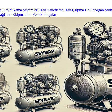
ge
Oto Yıkama Sistemleri
Halı Paketleme
Halı Çırpma
Halı Yorgan Sık
ağlama Ekipmanları
Yedek Parçalar