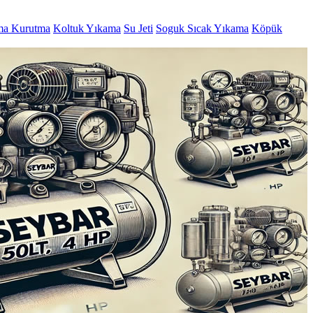
ma Kurutma
Koltuk Yıkama
Su Jeti
Soguk Sıcak Yıkama
Köpük