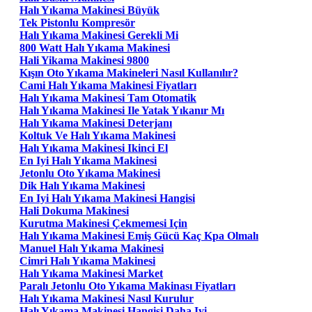
Halı Yıkama Makinesi Büyük
Tek Pistonlu Kompresör
Halı Yıkama Makinesi Gerekli Mi
800 Watt Halı Yıkama Makinesi
Hali Yikama Makinesi 9800
Kışın Oto Yıkama Makineleri Nasıl Kullanılır?
Cami Halı Yıkama Makinesi Fiyatları
Halı Yıkama Makinesi Tam Otomatik
Halı Yıkama Makinesi Ile Yatak Yıkanır Mı
Halı Yıkama Makinesi Deterjanı
Koltuk Ve Halı Yıkama Makinesi
Halı Yıkama Makinesi Ikinci El
En Iyi Halı Yıkama Makinesi
Jetonlu Oto Yıkama Makinesi
Dik Halı Yıkama Makinesi
En Iyi Halı Yıkama Makinesi Hangisi
Hali Dokuma Makinesi
Kurutma Makinesi Çekmemesi Için
Halı Yıkama Makinesi Emiş Gücü Kaç Kpa Olmalı
Manuel Halı Yıkama Makinesi
Cimri Halı Yıkama Makinesi
Halı Yıkama Makinesi Market
Paralı Jetonlu Oto Yıkama Makinası Fiyatları
Halı Yıkama Makinesi Nasıl Kurulur
Halı Yıkama Makinesi Hangisi Daha Iyi