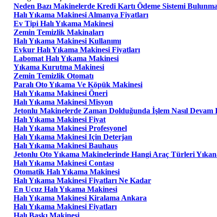
Neden Bazı Makinelerde Kredi Kartı Ödeme Sistemi Bulunm
Halı Yıkama Makinesi Almanya Fiyatları
Ev Tipi Halı Yıkama Makinesi
Zemin Temizlik Makinaları
Halı Yıkama Makinesi Kullanımı
Evkur Halı Yıkama Makinesi Fiyatları
Labomat Halı Yıkama Makinesi
Yıkama Kurutma Makinesi
Zemin Temizlik Otomatı
Paralı Oto Yıkama Ve Köpük Makinesi
Halı Yıkama Makinesi Öneri
Halı Yıkama Makinesi Misyon
Jetonlu Makinelerde Zaman Dolduğunda İşlem Nasıl Devam 
Halı Yıkama Makinesi Fiyat
Halı Yıkama Makinesi Profesyonel
Halı Yıkama Makinesi Için Deterjan
Halı Yıkama Makinesi Bauhaus
Jetonlu Oto Yıkama Makinelerinde Hangi Araç Türleri Yıkana
Halı Yıkama Makinesi Contası
Otomatik Halı Yıkama Makinesi
Halı Yıkama Makinesi Fiyatları Ne Kadar
En Ucuz Halı Yıkama Makinesi
Halı Yıkama Makinesi Kiralama Ankara
Halı Yıkama Makinesi Fiyatları
Halı Baskı Makinesi