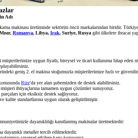
azlar
in Adı
yıkama makinası üretiminde sektörün öncü markalarından biridir. Türkiye'
Mısır,
Romanya
, Libya,
Irak
, Suriye, Rusya
gibi ülkelere ihracat y
 müşterilerimize uygun fiyatlı, bireysel ve ticari kullanıma hitap eden
şılayabilirsiniz.
rindeki geniş 2. el makina stoğumuzla müşterilerimize hızlı ve güvenil
ı konusunda
Rize
'da yer alan şubemizden de destek alabilirsiniz.
k, müşteri ihtiyaçlarına tamamen uygun çözümler sunuyoruz.
rçaları için eksiksiz destek sağlıyoruz.
 kalite standartlarına uygun olarak geliştirilmiştir.
nuniyetimizle dayanıklılığı kanıtlanmış makinalar üretmektedir:
dayanıklı metaller tercih edilmektedir.
alarımızı çevresel etkilere karşı koruyoruz.