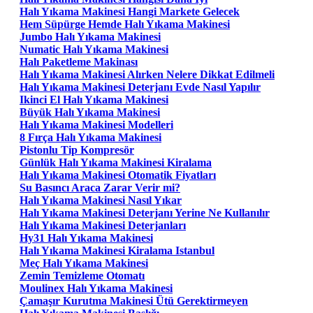
Halı Yıkama Makinesi Hangi Markete Gelecek
Hem Süpürge Hemde Halı Yıkama Makinesi
Jumbo Halı Yıkama Makinesi
Numatic Halı Yıkama Makinesi
Halı Paketleme Makinası
Halı Yıkama Makinesi Alırken Nelere Dikkat Edilmeli
Halı Yıkama Makinesi Deterjanı Evde Nasıl Yapılır
Ikinci El Halı Yıkama Makinesi
Büyük Halı Yıkama Makinesi
Halı Yıkama Makinesi Modelleri
8 Fırça Halı Yıkama Makinesi
Pistonlu Tip Kompresör
Günlük Halı Yıkama Makinesi Kiralama
Halı Yıkama Makinesi Otomatik Fiyatları
Su Basıncı Araca Zarar Verir mi?
Halı Yıkama Makinesi Nasıl Yıkar
Halı Yıkama Makinesi Deterjanı Yerine Ne Kullanılır
Halı Yıkama Makinesi Deterjanları
Hy31 Halı Yıkama Makinesi
Halı Yıkama Makinesi Kiralama Istanbul
Meç Halı Yıkama Makinesi
Zemin Temizleme Otomatı
Moulinex Halı Yıkama Makinesi
Çamaşır Kurutma Makinesi Ütü Gerektirmeyen