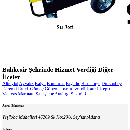
Su Jeti
SEYBAR MAKİNALARI
Su Jeti
Balıkesir Şehrinde Hizmet Verdiği Diğer
İlçeler
Altıeylül
Ayvalık
Balya
Bandırma
Bigadiç
Burhaniye
Dursunbey
Edremit
Erdek
Gömeç
Gönen
Havran
İvrindi
Karesi
Kepsut
Manyas
Marmara
Savaştepe
Sındırgı
Susurluk
Adres Bilgimiz:
Yeşiloba Mahallesi 46269 Sk No:20/A Seyhan/Adana
İletişim: