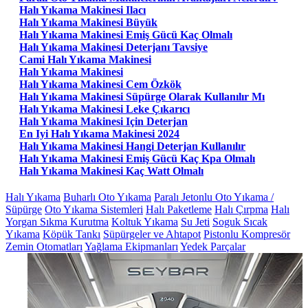
Halı Yıkama Makinesi Ilacı
Halı Yıkama Makinesi Büyük
Halı Yıkama Makinesi Emiş Gücü Kaç Olmalı
Halı Yıkama Makinesi Deterjanı Tavsiye
Cami Halı Yıkama Makinesi
Halı Yıkama Makinesi
Halı Yıkama Makinesi Cem Özkök
Halı Yıkama Makinesi Süpürge Olarak Kullanılır Mı
Halı Yıkama Makinesi Leke Çıkarıcı
Halı Yıkama Makinesi Için Deterjan
En Iyi Halı Yıkama Makinesi 2024
Halı Yıkama Makinesi Hangi Deterjan Kullanılır
Halı Yıkama Makinesi Emiş Gücü Kaç Kpa Olmalı
Halı Yıkama Makinesi Kaç Watt Olmalı
Halı Yıkama
Buharlı Oto Yıkama
Paralı Jetonlu Oto Yıkama /
Süpürge
Oto Yıkama Sistemleri
Halı Paketleme
Halı Çırpma
Halı
Yorgan Sıkma Kurutma
Koltuk Yıkama
Su Jeti
Soguk Sıcak
Yıkama
Köpük Tankı
Süpürgeler ve Ahtapot
Pistonlu Kompresör
Zemin Otomatları
Yağlama Ekipmanları
Yedek Parçalar