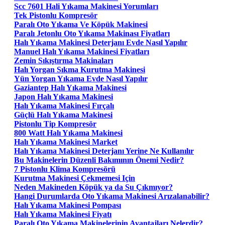
Scc 7601 Hali Yıkama Makinesi Yorumları
Tek Pistonlu Kompresör
Paralı Oto Yıkama Ve Köpük Makinesi
Paralı Jetonlu Oto Yıkama Makinası Fiyatları
Halı Yıkama Makinesi Deterjanı Evde Nasıl Yapılır
Manuel Halı Yıkama Makinesi Fiyatları
Zemin Sıkıştırma Makinaları
Halı Yorgan Sıkma Kurutma Makinesi
Yün Yorgan Yıkama Evde Nasıl Yapılır
Gaziantep Halı Yıkama Makinesi
Japon Halı Yıkama Makinesi
Halı Yıkama Makinesi Fırçalı
Güçlü Halı Yıkama Makinesi
Pistonlu Tip Kompresör
800 Watt Halı Yıkama Makinesi
Halı Yıkama Makinesi Market
Halı Yıkama Makinesi Deterjanı Yerine Ne Kullanılır
Bu Makinelerin Düzenli Bakımının Önemi Nedir?
7 Pistonlu Klima Kompresörü
Kurutma Makinesi Çekmemesi Için
Neden Makineden Köpük ya da Su Çıkmıyor?
Hangi Durumlarda Oto Yıkama Makinesi Arızalanabilir?
Halı Yıkama Makinesi Pompası
Halı Yıkama Makinesi Fiyatı
Paralı Oto Yıkama Makinelerinin Avantajları Nelerdir?