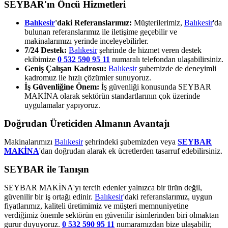
SEYBAR'ın Öncü Hizmetleri
Balıkesir
'daki Referanslarımız:
Müşterilerimiz,
Balıkesir
'da
bulunan referanslarımız ile iletişime geçebilir ve
makinalarımızı yerinde inceleyebilirler.
7/24 Destek:
Balıkesir
şehrinde de hizmet veren destek
ekibimize
0 532 590 95 11
numaralı telefondan ulaşabilirsiniz.
Geniş Çalışan Kadrosu:
Balıkesir
şubemizde de deneyimli
kadromuz ile hızlı çözümler sunuyoruz.
İş Güvenliğine Önem:
İş güvenliği konusunda SEYBAR
MAKİNA olarak sektörün standartlarının çok üzerinde
uygulamalar yapıyoruz.
Doğrudan Üreticiden Almanın Avantajı
Makinalarımızı
Balıkesir
şehrindeki şubemizden veya
SEYBAR
MAKİNA
'dan doğrudan alarak ek ücretlerden tasarruf edebilirsiniz.
SEYBAR ile Tanışın
SEYBAR MAKİNA'yı tercih edenler yalnızca bir ürün değil,
güvenilir bir iş ortağı edinir.
Balıkesir
'daki referanslarımız, uygun
fiyatlarımız, kaliteli üretimimiz ve müşteri memnuniyetine
verdiğimiz önemle sektörün en güvenilir isimlerinden biri olmaktan
gurur duyuyoruz.
0 532 590 95 11
numaramızdan bize ulaşabilir,