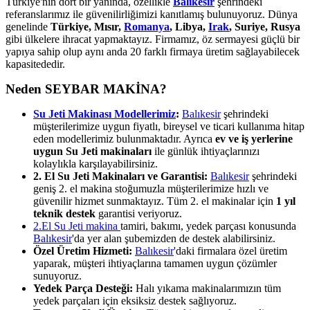
Türkiye'nin dört bir yanında, özellikle
Balıkesir
şehrindeki
referanslarımız ile güvenilirliğimizi kanıtlamış bulunuyoruz. Dünya
genelinde
Türkiye, Mısır,
Romanya
, Libya,
Irak
, Suriye, Rusya
gibi ülkelere ihracat yapmaktayız. Firmamız, öz sermayesi güçlü bir
yapıya sahip olup aynı anda 20 farklı firmaya üretim sağlayabilecek
kapasitededir.
Neden SEYBAR MAKİNA?
Su Jeti Makinası Modellerimiz
:
Balıkesir
şehrindeki
müşterilerimize uygun fiyatlı, bireysel ve ticari kullanıma hitap
eden modellerimiz bulunmaktadır. Ayrıca
ev ve iş yerlerine
uygun Su Jeti makinaları
ile günlük ihtiyaçlarınızı
kolaylıkla karşılayabilirsiniz.
2. El Su Jeti Makinaları ve Garantisi:
Balıkesir
şehrindeki
geniş 2. el makina stoğumuzla müşterilerimize hızlı ve
güvenilir hizmet sunmaktayız. Tüm 2. el makinalar için
1 yıl
teknik destek
garantisi veriyoruz.
2.El Su Jeti makina
tamiri, bakımı, yedek parçası konusunda
Balıkesir
'da yer alan şubemizden de destek alabilirsiniz.
Özel Üretim Hizmeti:
Balıkesir
'daki firmalara özel üretim
yaparak, müşteri ihtiyaçlarına tamamen uygun çözümler
sunuyoruz.
Yedek Parça Desteği:
Halı yıkama makinalarımızın tüm
yedek parçaları için eksiksiz destek sağlıyoruz.