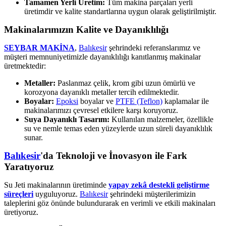
Tamamen Yerli Üretim:
Tüm makina parçaları yerli
üretimdir ve kalite standartlarına uygun olarak geliştirilmiştir.
Makinalarımızın Kalite ve Dayanıklılığı
SEYBAR MAKİNA
,
Balıkesir
şehrindeki referanslarımız ve
müşteri memnuniyetimizle dayanıklılığı kanıtlanmış makinalar
üretmektedir:
Metaller:
Paslanmaz çelik, krom gibi uzun ömürlü ve
korozyona dayanıklı metaller tercih edilmektedir.
Boyalar:
Epoksi
boyalar ve
PTFE (Teflon)
kaplamalar ile
makinalarımızı çevresel etkilere karşı koruyoruz.
Suya Dayanıklı Tasarım:
Kullanılan malzemeler, özellikle
su ve nemle temas eden yüzeylerde uzun süreli dayanıklılık
sunar.
Balıkesir
'da Teknoloji ve İnovasyon ile Fark
Yaratıyoruz
Su Jeti makinalarının üretiminde
yapay zekâ destekli geliştirme
süreçleri
uyguluyoruz.
Balıkesir
şehrindeki müşterilerimizin
taleplerini göz önünde bulundurarak en verimli ve etkili makinaları
üretiyoruz.