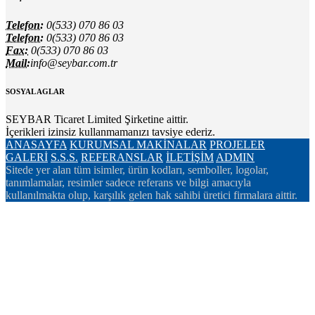
Telefon:
0(533) 070 86 03
Telefon:
0(533) 070 86 03
Fax:
0(533) 070 86 03
Mail:
info@seybar.com.tr
SOSYAL AGLAR
SEYBAR Ticaret Limited Şirketine aittir.
İçerikleri izinsiz kullanmamanızı tavsiye ederiz.
ANASAYFA
KURUMSAL
MAKİNALAR
PROJELER
GALERİ
S.S.S.
REFERANSLAR
İLETİŞİM
ADMIN
Sitede yer alan tüm isimler, ürün kodları, semboller, logolar,
tanımlamalar, resimler sadece referans ve bilgi amacıyla
kullanılmakta olup, karşılık gelen hak sahibi üretici firmalara aittir.