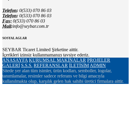
Telefon:
0(533) 070 86 03
Telefon:
0(533) 070 86 03
Fax:
0(533) 070 86 03
Mail:
info@seybar.com.tr
SOSYAL AGLAR
SEYBAR Ticaret Limited Şirketine aittir.
İçerikleri izinsiz kullanmamanızı tavsiye ederiz.
ANASAYFA
KURUMSAL
MAKİNALAR
PROJELER
GALERİ
S.S.S.
REFERANSLAR
İLETİŞİM
ADMIN
Sitede yer alan tüm isimler, ürün kodları, semboller, logolar,
tanımlamalar, resimler sadece referans ve bilgi amacıyla
kullanılmakta olup, karşılık gelen hak sahibi üretici firmalara aittir.