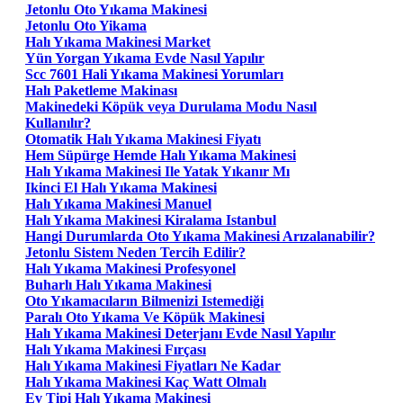
Jetonlu Oto Yıkama Makinesi
Jetonlu Oto Yikama
Halı Yıkama Makinesi Market
Yün Yorgan Yıkama Evde Nasıl Yapılır
Scc 7601 Hali Yıkama Makinesi Yorumları
Halı Paketleme Makinası
Makinedeki Köpük veya Durulama Modu Nasıl
Kullanılır?
Otomatik Halı Yıkama Makinesi Fiyatı
Hem Süpürge Hemde Halı Yıkama Makinesi
Halı Yıkama Makinesi Ile Yatak Yıkanır Mı
Ikinci El Halı Yıkama Makinesi
Halı Yıkama Makinesi Manuel
Halı Yıkama Makinesi Kiralama Istanbul
Hangi Durumlarda Oto Yıkama Makinesi Arızalanabilir?
Jetonlu Sistem Neden Tercih Edilir?
Halı Yıkama Makinesi Profesyonel
Buharlı Halı Yıkama Makinesi
Oto Yıkamacıların Bilmenizi Istemediği
Paralı Oto Yıkama Ve Köpük Makinesi
Halı Yıkama Makinesi Deterjanı Evde Nasıl Yapılır
Halı Yıkama Makinesi Fırçası
Halı Yıkama Makinesi Fiyatları Ne Kadar
Halı Yıkama Makinesi Kaç Watt Olmalı
Ev Tipi Halı Yıkama Makinesi