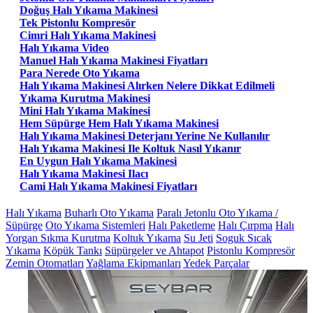
Doğuş Halı Yıkama Makinesi
Tek Pistonlu Kompresör
Cimri Halı Yıkama Makinesi
Halı Yıkama Video
Manuel Halı Yıkama Makinesi Fiyatları
Para Nerede Oto Yıkama
Halı Yıkama Makinesi Alırken Nelere Dikkat Edilmeli
Yıkama Kurutma Makinesi
Mini Halı Yıkama Makinesi
Hem Süpürge Hem Halı Yıkama Makinesi
Halı Yıkama Makinesi Deterjanı Yerine Ne Kullanılır
Halı Yıkama Makinesi Ile Koltuk Nasıl Yıkanır
En Uygun Halı Yıkama Makinesi
Halı Yıkama Makinesi Ilacı
Cami Halı Yıkama Makinesi Fiyatları
Halı Yıkama
Buharlı Oto Yıkama
Paralı Jetonlu Oto Yıkama /
Süpürge
Oto Yıkama Sistemleri
Halı Paketleme
Halı Çırpma
Halı
Yorgan Sıkma Kurutma
Koltuk Yıkama
Su Jeti
Soguk Sıcak
Yıkama
Köpük Tankı
Süpürgeler ve Ahtapot
Pistonlu Kompresör
Zemin Otomatları
Yağlama Ekipmanları
Yedek Parçalar