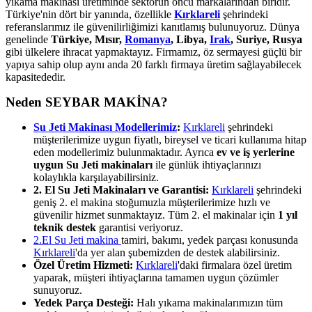
yıkama makinası üretiminde sektörün öncü markalarından biridir.
Türkiye'nin dört bir yanında, özellikle
Kırklareli
şehrindeki
referanslarımız ile güvenilirliğimizi kanıtlamış bulunuyoruz. Dünya
genelinde
Türkiye, Mısır,
Romanya
, Libya,
Irak
, Suriye, Rusya
gibi ülkelere ihracat yapmaktayız. Firmamız, öz sermayesi güçlü bir
yapıya sahip olup aynı anda 20 farklı firmaya üretim sağlayabilecek
kapasitededir.
Neden SEYBAR MAKİNA?
Su Jeti Makinası Modellerimiz
:
Kırklareli
şehrindeki
müşterilerimize uygun fiyatlı, bireysel ve ticari kullanıma hitap
eden modellerimiz bulunmaktadır. Ayrıca
ev ve iş yerlerine
uygun Su Jeti makinaları
ile günlük ihtiyaçlarınızı
kolaylıkla karşılayabilirsiniz.
2. El Su Jeti Makinaları ve Garantisi:
Kırklareli
şehrindeki
geniş 2. el makina stoğumuzla müşterilerimize hızlı ve
güvenilir hizmet sunmaktayız. Tüm 2. el makinalar için
1 yıl
teknik destek
garantisi veriyoruz.
2.El Su Jeti makina
tamiri, bakımı, yedek parçası konusunda
Kırklareli
'da yer alan şubemizden de destek alabilirsiniz.
Özel Üretim Hizmeti:
Kırklareli
'daki firmalara özel üretim
yaparak, müşteri ihtiyaçlarına tamamen uygun çözümler
sunuyoruz.
Yedek Parça Desteği:
Halı yıkama makinalarımızın tüm