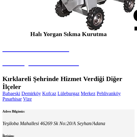
Halı Yorgan Sıkma Kurutma
SEYBAR MAKİNALARI
Halı Yorgan Sıkma Kurutma
Kırklareli Şehrinde Hizmet Verdiği Diğer
İlçeler
Babaeski
Demirköy
Kofçaz
Lüleburgaz
Merkez
Pehlivanköy
Pınarhisar
Vize
Adres Bilgimiz:
Yeşiloba Mahallesi 46269 Sk No:20/A Seyhan/Adana
İletişim: