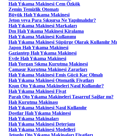
Halı Yıkama Makinesi Cem Özkök
Zemin Temizlik Otomatı
Büyük Halı Yıkama Makinesi
Jeton veya Para Sıkışırsa Ne Yapılmalıdır?
Halı Yıkama Makinesi Markaları
Dm Halı Yıkama Makinesi Kiralama
Halı Yıkama Makinesi Kullanımı
Halı Yıkama Makinesi Süpürge Olarak Kullanılır Mı
Japon Halı Yıkama Makinesi
Gaziantep Halı Yıkama Makinesi
Evde Halı Yıkama Makinesi
Halı Yorgan Sıkma Kurutma Makinesi
Çamaşır Kurutma Makinesi Zararları
Halı Yıkama Makinesi Emiş Gücü Kaç Olmalı
Halı Yıkama Makinesi Otomatik Fiyatları
Kışın Oto Yıkama Makineleri Nasıl Kullanılır?
Halı Yıkama Makinesi Fiyat
Paralı Oto Yıkama Makineleri Tasarruf Sağlar mı?
Halı Kurutma Makinası
Halı Yıkama Makinesi Nasıl Kullanılır
Dostlar Halı Yıkama Makinesi
Halı Yıkama Makinaları
Halı Yıkama Makinesi Deterjanı
Halı Yıkama Makinesi Modelleri
Jetonlu Oto Yıkama Makinaları Fiyatları