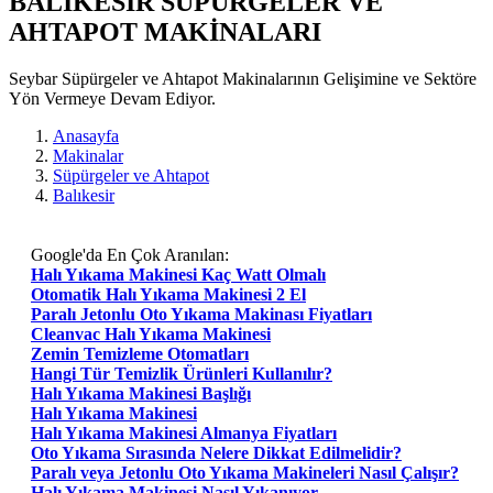
BALIKESIR SÜPÜRGELER VE
AHTAPOT MAKİNALARI
Seybar Süpürgeler ve Ahtapot Makinalarının Gelişimine ve Sektöre
Yön Vermeye Devam Ediyor.
Anasayfa
Makinalar
Süpürgeler ve Ahtapot
Balıkesir
Google'da En Çok Aranılan:
Halı Yıkama Makinesi Kaç Watt Olmalı
Otomatik Halı Yıkama Makinesi 2 El
Paralı Jetonlu Oto Yıkama Makinası Fiyatları
Cleanvac Halı Yıkama Makinesi
Zemin Temizleme Otomatları
Hangi Tür Temizlik Ürünleri Kullanılır?
Halı Yıkama Makinesi Başlığı
Halı Yıkama Makinesi
Halı Yıkama Makinesi Almanya Fiyatları
Oto Yıkama Sırasında Nelere Dikkat Edilmelidir?
Paralı veya Jetonlu Oto Yıkama Makineleri Nasıl Çalışır?
Halı Yıkama Makinesi Nasıl Yıkanıyor