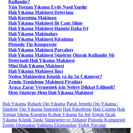
Kullanılır?
Yün Yorgan Yıkama Evde Nasıl Yapılır
Halı Yıkama Makinesi Deterjanı
Halı Kurutma Makinası
Halı Yıkama Makinesi Ile Cam Silme
Halı Yıkama Makinesi Hangisi Daha Iyi
Halı Yıkama Makinaları
Halı Yıkama Makinesi Kiralama
Pistonlu Tip Kompresör
Halı Yıkama Makinesi Parçaları
Halı Yıkama Makinesi Süpürge Olarak Kullanılır Mı
Deterjanlı Halı Yıkama Makinesi
Mini Halı Yıkama Makinesi
Halı Yıkama Makinesi Ilacı
Neden Makineden Köpük ya da Su Çıkmıyor?
Zemin Temizleme Makinesi Fiyatları
Araca Zarar Vermemek için Nelere Dikkat Edilmeli?
Hem Süpürge Hem Halı Yıkama Makinesi
Halı Yıkama
Buharlı Oto Yıkama
Paralı Jetonlu Oto Yıkama /
Süpürge
Oto Yıkama Sistemleri
Halı Paketleme
Halı Çırpma
Halı
Yorgan Sıkma Kurutma
Koltuk Yıkama
Su Jeti
Soguk Sıcak
Yıkama
Köpük Tankı
Süpürgeler ve Ahtapot
Pistonlu Kompresör
Zemin Otomatları
Yağlama Ekipmanları
Yedek Parçalar