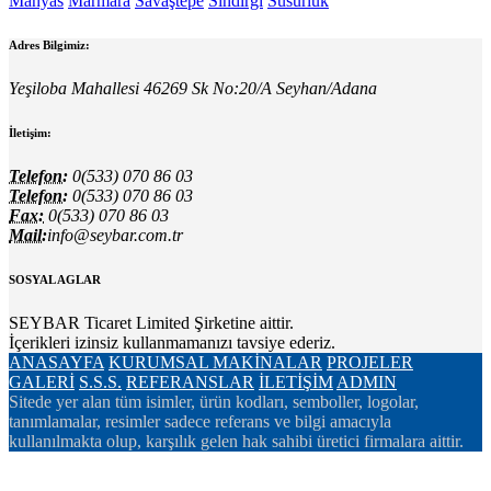
Manyas
Marmara
Savaştepe
Sındırgı
Susurluk
Adres Bilgimiz:
Yeşiloba Mahallesi 46269 Sk No:20/A Seyhan/Adana
İletişim:
Telefon:
0(533) 070 86 03
Telefon:
0(533) 070 86 03
Fax:
0(533) 070 86 03
Mail:
info@seybar.com.tr
SOSYAL AGLAR
SEYBAR Ticaret Limited Şirketine aittir.
İçerikleri izinsiz kullanmamanızı tavsiye ederiz.
ANASAYFA
KURUMSAL
MAKİNALAR
PROJELER
GALERİ
S.S.S.
REFERANSLAR
İLETİŞİM
ADMIN
Sitede yer alan tüm isimler, ürün kodları, semboller, logolar,
tanımlamalar, resimler sadece referans ve bilgi amacıyla
kullanılmakta olup, karşılık gelen hak sahibi üretici firmalara aittir.