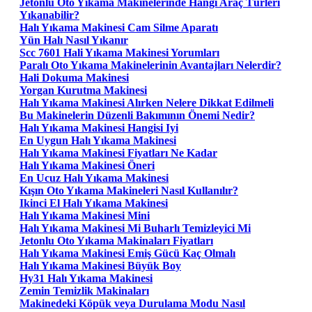
Jetonlu Oto Yıkama Makinelerinde Hangi Araç Türleri
Yıkanabilir?
Halı Yıkama Makinesi Cam Silme Aparatı
Yün Halı Nasıl Yıkanır
Scc 7601 Hali Yıkama Makinesi Yorumları
Paralı Oto Yıkama Makinelerinin Avantajları Nelerdir?
Hali Dokuma Makinesi
Yorgan Kurutma Makinesi
Halı Yıkama Makinesi Alırken Nelere Dikkat Edilmeli
Bu Makinelerin Düzenli Bakımının Önemi Nedir?
Halı Yıkama Makinesi Hangisi Iyi
En Uygun Halı Yıkama Makinesi
Halı Yıkama Makinesi Fiyatları Ne Kadar
Halı Yıkama Makinesi Öneri
En Ucuz Halı Yıkama Makinesi
Kışın Oto Yıkama Makineleri Nasıl Kullanılır?
Ikinci El Halı Yıkama Makinesi
Halı Yıkama Makinesi Mini
Halı Yıkama Makinesi Mi Buharlı Temizleyici Mi
Jetonlu Oto Yıkama Makinaları Fiyatları
Halı Yıkama Makinesi Emiş Gücü Kaç Olmalı
Halı Yıkama Makinesi Büyük Boy
Hy31 Halı Yıkama Makinesi
Zemin Temizlik Makinaları
Makinedeki Köpük veya Durulama Modu Nasıl