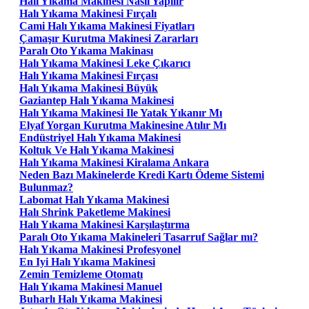
Halı Yıkama Makinesi Nasıl Yapılır
Halı Yıkama Makinesi Fırçalı
Cami Halı Yıkama Makinesi Fiyatları
Çamaşır Kurutma Makinesi Zararları
Paralı Oto Yıkama Makinası
Halı Yıkama Makinesi Leke Çıkarıcı
Halı Yıkama Makinesi Fırçası
Halı Yıkama Makinesi Büyük
Gaziantep Halı Yıkama Makinesi
Halı Yıkama Makinesi Ile Yatak Yıkanır Mı
Elyaf Yorgan Kurutma Makinesine Atılır Mı
Endüstriyel Halı Yıkama Makinesi
Koltuk Ve Halı Yıkama Makinesi
Halı Yıkama Makinesi Kiralama Ankara
Neden Bazı Makinelerde Kredi Kartı Ödeme Sistemi
Bulunmaz?
Labomat Halı Yıkama Makinesi
Halı Shrink Paketleme Makinesi
Halı Yıkama Makinesi Karşılaştırma
Paralı Oto Yıkama Makineleri Tasarruf Sağlar mı?
Halı Yıkama Makinesi Profesyonel
En Iyi Halı Yıkama Makinesi
Zemin Temizleme Otomatı
Halı Yıkama Makinesi Manuel
Buharlı Halı Yıkama Makinesi