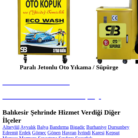
Paralı Jetonlu Oto Yıkama / Süpürge
SEYBAR MAKİNALARI
Paralı Jetonlu Oto Yıkama / Süpürge
Balıkesir Şehrinde Hizmet Verdiği Diğer
İlçeler
Altıeylül
Ayvalık
Balya
Bandırma
Bigadiç
Burhaniye
Dursunbey
Edremit
Erdek
Gömeç
Gönen
Havran
İvrindi
Karesi
Kepsut