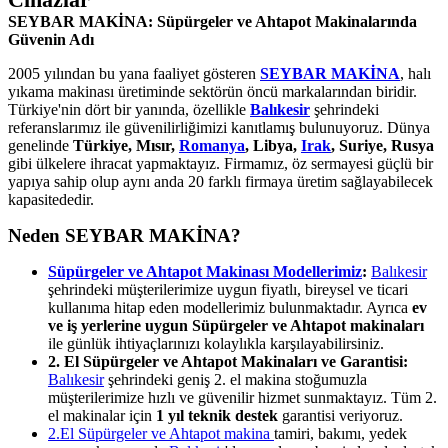
SEYBAR MAKİNA: Süpürgeler ve Ahtapot Makinalarında
Güvenin Adı
2005 yılından bu yana faaliyet gösteren
SEYBAR MAKİNA
, halı
yıkama makinası üretiminde sektörün öncü markalarından biridir.
Türkiye'nin dört bir yanında, özellikle
Balıkesir
şehrindeki
referanslarımız ile güvenilirliğimizi kanıtlamış bulunuyoruz. Dünya
genelinde
Türkiye, Mısır,
Romanya
, Libya,
Irak
, Suriye, Rusya
gibi ülkelere ihracat yapmaktayız. Firmamız, öz sermayesi güçlü bir
yapıya sahip olup aynı anda 20 farklı firmaya üretim sağlayabilecek
kapasitededir.
Neden SEYBAR MAKİNA?
Süpürgeler ve Ahtapot Makinası Modellerimiz
:
Balıkesir
şehrindeki müşterilerimize uygun fiyatlı, bireysel ve ticari
kullanıma hitap eden modellerimiz bulunmaktadır. Ayrıca
ev
ve iş yerlerine uygun Süpürgeler ve Ahtapot makinaları
ile günlük ihtiyaçlarınızı kolaylıkla karşılayabilirsiniz.
2. El Süpürgeler ve Ahtapot Makinaları ve Garantisi:
Balıkesir
şehrindeki geniş 2. el makina stoğumuzla
müşterilerimize hızlı ve güvenilir hizmet sunmaktayız. Tüm 2.
el makinalar için
1 yıl teknik destek
garantisi veriyoruz.
2.El Süpürgeler ve Ahtapot makina
tamiri, bakımı, yedek