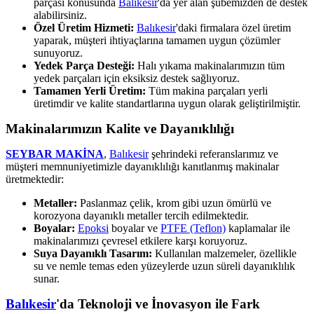
parçası konusunda
Balıkesir
'da yer alan şubemizden de destek
alabilirsiniz.
Özel Üretim Hizmeti:
Balıkesir
'daki firmalara özel üretim
yaparak, müşteri ihtiyaçlarına tamamen uygun çözümler
sunuyoruz.
Yedek Parça Desteği:
Halı yıkama makinalarımızın tüm
yedek parçaları için eksiksiz destek sağlıyoruz.
Tamamen Yerli Üretim:
Tüm makina parçaları yerli
üretimdir ve kalite standartlarına uygun olarak geliştirilmiştir.
Makinalarımızın Kalite ve Dayanıklılığı
SEYBAR MAKİNA
,
Balıkesir
şehrindeki referanslarımız ve
müşteri memnuniyetimizle dayanıklılığı kanıtlanmış makinalar
üretmektedir:
Metaller:
Paslanmaz çelik, krom gibi uzun ömürlü ve
korozyona dayanıklı metaller tercih edilmektedir.
Boyalar:
Epoksi
boyalar ve
PTFE (Teflon)
kaplamalar ile
makinalarımızı çevresel etkilere karşı koruyoruz.
Suya Dayanıklı Tasarım:
Kullanılan malzemeler, özellikle
su ve nemle temas eden yüzeylerde uzun süreli dayanıklılık
sunar.
Balıkesir
'da Teknoloji ve İnovasyon ile Fark