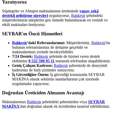
Yaratıyoruz
Süpürgeler ve Ahtapot makinalarının üretiminde
yapay zekâ
destekli geliştirme süreçleri
uyguluyoruz.
Balıkesir
şehrindeki
müşterilerimizin taleplerini göz önünde bulundurarak en verimli ve
etkili makinaları üretiyoruz.
SEYBAR'ın Öncü Hizmetleri
Balıkesir
'daki Referanslarımız:
Müşterilerimiz,
Balıkesir
'da
bulunan referanslarımız ile iletişime geçebilir ve
makinalarımızı yerinde inceleyebilirler.
7/24 Destek:
Balıkesir
şehrinde de hizmet veren destek
ekibimize
0 532 590 95 11
numaralı telefondan ulaşabilirsiniz.
Geniş Çalışan Kadrosu:
Balıkesir
şubemizde de deneyimli
kadromuz ile hızlı çözümler sunuyoruz.
İş Güvenliğine Önem:
İş güvenliği konusunda SEYBAR
MAKİNA olarak sektörün standartlarının çok üzerinde
uygulamalar yapıyoruz.
Doğrudan Üreticiden Almanın Avantajı
Makinalarımızı
Balıkesir
şehrindeki şubemizden veya
SEYBAR
MAKİNA
'dan doğrudan alarak ek ücretlerden tasarruf edebilirsiniz.