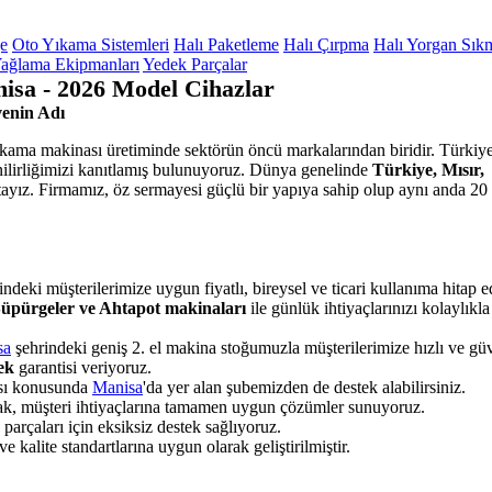
ge
Oto Yıkama Sistemleri
Halı Paketleme
Halı Çırpma
Halı Yorgan Sık
ağlama Ekipmanları
Yedek Parçalar
isa - 2026 Model Cihazlar
enin Adı
yıkama makinası üretiminde sektörün öncü markalarından biridir. Türkiye
nilirliğimizi kanıtlamış bulunuyoruz. Dünya genelinde
Türkiye, Mısır,
ayız. Firmamız, öz sermayesi güçlü bir yapıya sahip olup aynı anda 20 
ndeki müşterilerimize uygun fiyatlı, bireysel ve ticari kullanıma hitap 
 Süpürgeler ve Ahtapot makinaları
ile günlük ihtiyaçlarınızı kolaylıkla
sa
şehrindeki geniş 2. el makina stoğumuzla müşterilerimize hızlı ve güv
tek
garantisi veriyoruz.
ası konusunda
Manisa
'da yer alan şubemizden de destek alabilirsiniz.
rak, müşteri ihtiyaçlarına tamamen uygun çözümler sunuyoruz.
rçaları için eksiksiz destek sağlıyoruz.
 kalite standartlarına uygun olarak geliştirilmiştir.