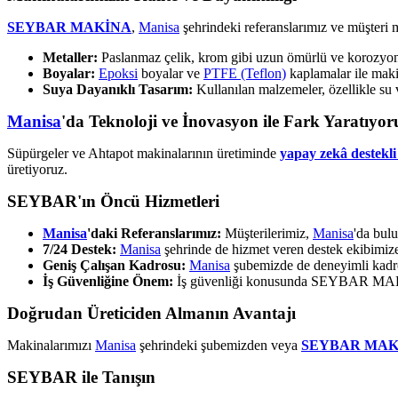
SEYBAR MAKİNA
,
Manisa
şehrindeki referanslarımız ve müşteri 
Metaller:
Paslanmaz çelik, krom gibi uzun ömürlü ve korozyona 
Boyalar:
Epoksi
boyalar ve
PTFE (Teflon)
kaplamalar ile makin
Suya Dayanıklı Tasarım:
Kullanılan malzemeler, özellikle su 
Manisa
'da Teknoloji ve İnovasyon ile Fark Yaratıyor
Süpürgeler ve Ahtapot makinalarının üretiminde
yapay zekâ destekli 
üretiyoruz.
SEYBAR'ın Öncü Hizmetleri
Manisa
'daki Referanslarımız:
Müşterilerimiz,
Manisa
'da bulu
7/24 Destek:
Manisa
şehrinde de hizmet veren destek ekibimi
Geniş Çalışan Kadrosu:
Manisa
şubemizde de deneyimli kadro
İş Güvenliğine Önem:
İş güvenliği konusunda SEYBAR MAKİNA
Doğrudan Üreticiden Almanın Avantajı
Makinalarımızı
Manisa
şehrindeki şubemizden veya
SEYBAR MAK
SEYBAR ile Tanışın