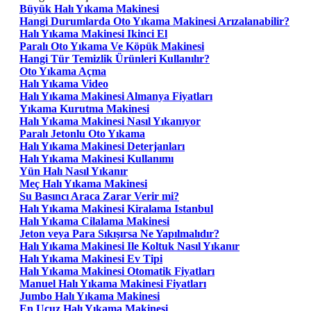
Büyük Halı Yıkama Makinesi
Hangi Durumlarda Oto Yıkama Makinesi Arızalanabilir?
Halı Yıkama Makinesi Ikinci El
Paralı Oto Yıkama Ve Köpük Makinesi
Hangi Tür Temizlik Ürünleri Kullanılır?
Oto Yıkama Açma
Halı Yıkama Video
Halı Yıkama Makinesi Almanya Fiyatları
Yıkama Kurutma Makinesi
Halı Yıkama Makinesi Nasıl Yıkanıyor
Paralı Jetonlu Oto Yıkama
Halı Yıkama Makinesi Deterjanları
Halı Yıkama Makinesi Kullanımı
Yün Halı Nasıl Yıkanır
Meç Halı Yıkama Makinesi
Su Basıncı Araca Zarar Verir mi?
Halı Yıkama Makinesi Kiralama Istanbul
Halı Yıkama Cilalama Makinesi
Jeton veya Para Sıkışırsa Ne Yapılmalıdır?
Halı Yıkama Makinesi Ile Koltuk Nasıl Yıkanır
Halı Yıkama Makinesi Ev Tipi
Halı Yıkama Makinesi Otomatik Fiyatları
Manuel Halı Yıkama Makinesi Fiyatları
Jumbo Halı Yıkama Makinesi
En Ucuz Halı Yıkama Makinesi