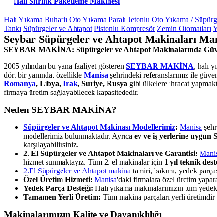
Halı Shrink Paketleme Makinesi
Halı Yıkama
Buharlı Oto Yıkama
Paralı Jetonlu Oto Yıkama / Süpür
Tankı
Süpürgeler ve Ahtapot
Pistonlu Kompresör
Zemin Otomatları
Y
Seybar Süpürgeler ve Ahtapot Makinaları Man
SEYBAR MAKİNA: Süpürgeler ve Ahtapot Makinalarında Güv
2005 yılından bu yana faaliyet gösteren
SEYBAR MAKİNA
, halı 
dört bir yanında, özellikle
Manisa
şehrindeki referanslarımız ile güve
Romanya
, Libya,
Irak
, Suriye, Rusya
gibi ülkelere ihracat yapmakt
firmaya üretim sağlayabilecek kapasitededir.
Neden SEYBAR MAKİNA?
Süpürgeler ve Ahtapot Makinası Modellerimiz
:
Manisa
şehri
modellerimiz bulunmaktadır. Ayrıca
ev ve iş yerlerine uygun
karşılayabilirsiniz.
2. El Süpürgeler ve Ahtapot Makinaları ve Garantisi:
Mani
hizmet sunmaktayız. Tüm 2. el makinalar için
1 yıl teknik des
2.El Süpürgeler ve Ahtapot makina
tamiri, bakımı, yedek parç
Özel Üretim Hizmeti:
Manisa
'daki firmalara özel üretim yapa
Yedek Parça Desteği:
Halı yıkama makinalarımızın tüm yedek pa
Tamamen Yerli Üretim:
Tüm makina parçaları yerli üretimdir ve
Makinalarımızın Kalite ve Dayanıklılığı