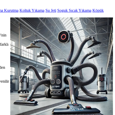
ma Kurutma
Koltuk Yıkama
Su Jeti
Soguk Sıcak Yıkama
Köpük
'nin
farklı
eden
enilir