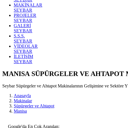
MAKİNALAR
SEYBAR
PROJELER
SEYBAR
GALERİ
SEYBAR
S.S.S.
SEYBAR
VİDEOLAR
SEYBAR
İLETİŞİM
SEYBAR
MANISA SÜPÜRGELER VE AHTAPOT
Seybar Süpürgeler ve Ahtapot Makinalarının Gelişimine ve Sektöre
Anasayfa
Makinalar
Süpürgeler ve Ahtapot
Manisa
Google'da En Çok Aranılan: