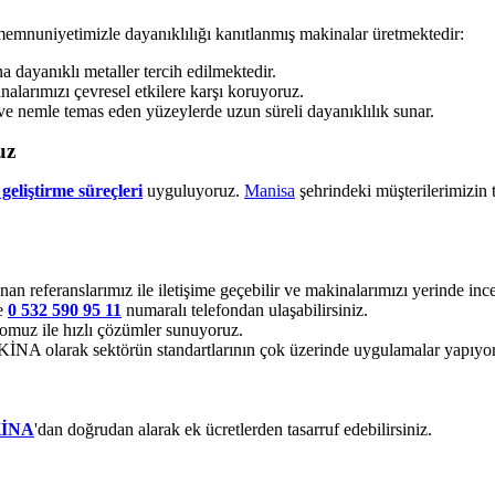
memnuniyetimizle dayanıklılığı kanıtlanmış makinalar üretmektedir:
dayanıklı metaller tercih edilmektedir.
alarımızı çevresel etkilere karşı koruyoruz.
ve nemle temas eden yüzeylerde uzun süreli dayanıklılık sunar.
uz
geliştirme süreçleri
uyguluyoruz.
Manisa
şehrindeki müşterilerimizin 
nan referanslarımız ile iletişime geçebilir ve makinalarımızı yerinde incel
ze
0 532 590 95 11
numaralı telefondan ulaşabilirsiniz.
muz ile hızlı çözümler sunuyoruz.
 olarak sektörün standartlarının çok üzerinde uygulamalar yapıyo
İNA
'dan doğrudan alarak ek ücretlerden tasarruf edebilirsiniz.