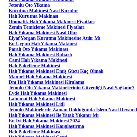
Jetonlu Oto Yikama
Kurutma Makinesi Nasıl Kurulur
Halı Kurutma Makinası
Otomatik Halı Yıkama Makinesi Fiyatları
Zemin Temizleme Makinesi Fiyatları
Halı Yıkama Makinesi Nasıl Olur
Elyaf Yorgan Kurutma Makinesine Atılır Mı
En Uygun Halı Yıkama Makinesi
Paralı Oto Yıkama Makinası
Halı Yıkama Makinesi Buharlı
Cami Halı Yıkama Makinesi
Halı Paketleme Makinesi
Halı Yıkama Makinesi Emiş Gücü Kaç Olmalı
Manuel Halı Yıkama Makinesi
Dm Halı Yıkama Makinesi Kiralama
Jetonlu Oto Yıkama Makinelerinin Güvenliği Nasıl Sağlanır?
Evde Halı Yıkama Makinesi
Labomat Halı Yıkama Makinesi
Halı Yıkama Makinesi Lidl
Jetonlu Makinelerde Zaman Dolduğunda İşlem Nasıl Devam 
Halı Yıkama Makinesi Ile Yatak Yıkanır Mı
En Iyi Halı Yıkama Makinesi 2024
Halı Yıkama Makinesi Karşılaştırma
Halı Paketleme Makinası