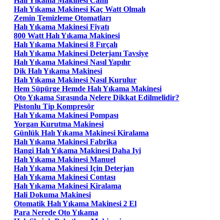
Halı Yıkama Makinesi Cami
Halı Yıkama Makinesi Kaç Watt Olmalı
Zemin Temizleme Otomatları
Halı Yıkama Makinesi Fiyatı
800 Watt Halı Yıkama Makinesi
Halı Yıkama Makinesi 8 Fırçalı
Halı Yıkama Makinesi Deterjanı Tavsiye
Halı Yıkama Makinesi Nasıl Yapılır
Dik Halı Yıkama Makinesi
Halı Yıkama Makinesi Nasıl Kurulur
Hem Süpürge Hemde Halı Yıkama Makinesi
Oto Yıkama Sırasında Nelere Dikkat Edilmelidir?
Pistonlu Tip Kompresör
Halı Yıkama Makinesi Pompası
Yorgan Kurutma Makinesi
Günlük Halı Yıkama Makinesi Kiralama
Halı Yıkama Makinesi Fabrika
Hangi Halı Yıkama Makinesi Daha Iyi
Halı Yıkama Makinesi Manuel
Halı Yıkama Makinesi Için Deterjan
Halı Yıkama Makinesi Contası
Halı Yıkama Makinesi Kiralama
Hali Dokuma Makinesi
Otomatik Halı Yıkama Makinesi 2 El
Para Nerede Oto Yıkama