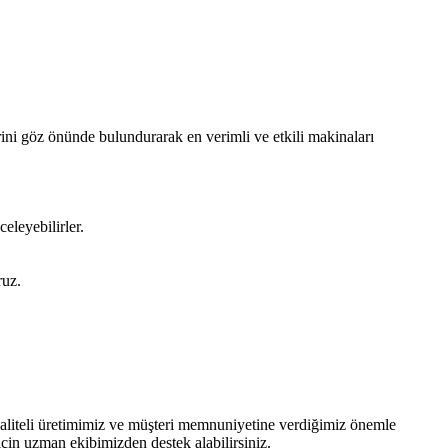
rini göz önünde bulundurarak en verimli ve etkili makinaları
eleyebilirler.
ruz.
 kaliteli üretimimiz ve müşteri memnuniyetine verdiğimiz önemle
çin uzman ekibimizden destek alabilirsiniz.