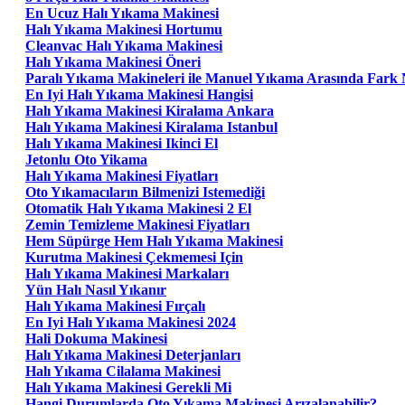
En Ucuz Halı Yıkama Makinesi
Halı Yıkama Makinesi Hortumu
Cleanvac Halı Yıkama Makinesi
Halı Yıkama Makinesi Öneri
Paralı Yıkama Makineleri ile Manuel Yıkama Arasında Fark 
En Iyi Halı Yıkama Makinesi Hangisi
Halı Yıkama Makinesi Kiralama Ankara
Halı Yıkama Makinesi Kiralama Istanbul
Halı Yıkama Makinesi Ikinci El
Jetonlu Oto Yikama
Halı Yıkama Makinesi Fiyatları
Oto Yıkamacıların Bilmenizi Istemediği
Otomatik Halı Yıkama Makinesi 2 El
Zemin Temizleme Makinesi Fiyatları
Hem Süpürge Hem Halı Yıkama Makinesi
Kurutma Makinesi Çekmemesi Için
Halı Yıkama Makinesi Markaları
Yün Halı Nasıl Yıkanır
Halı Yıkama Makinesi Fırçalı
En Iyi Halı Yıkama Makinesi 2024
Hali Dokuma Makinesi
Halı Yıkama Makinesi Deterjanları
Halı Yıkama Cilalama Makinesi
Halı Yıkama Makinesi Gerekli Mi
Hangi Durumlarda Oto Yıkama Makinesi Arızalanabilir?