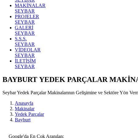
MAKİNALAR
SEYBAR
PROJELER
SEYBAR
GALERİ
SEYBAR
S.S.S.
SEYBAR
VİDEOLAR
SEYBAR
İLETİŞİM
SEYBAR
BAYBURT YEDEK PARÇALAR MAKİN
Seybar Yedek Parçalar Makinalarının Gelişimine ve Sektöre Yön Ve
Anasayfa
Makinalar
Yedek Parçalar
Bayburt
Google'da En Çok Aranılan: