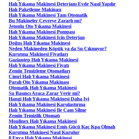
Halı Yıkama Makinesi Deterjanı Evde Nasıl Yapılır
Halı Paketleme Makinası
Halı Yıkama Makinesi Tam Otomatik
Bu Makineler Çevreye Zararlı mı?
Jetonlu Oto Yıkama Makinesi
Halı Yıkama Makinesi Pompası
Halı Yıkama Makinesi Için Deterjan
Doğuş Halı Yıkama Makinesi
Neden Makineden Köpük ya da Su Çıkmıyor?
Kurutma Makinesi Fiyatları
Gaziantep Halı Yıkama Makinesi
Halı Yıkama Makinesi Fiyatı
Zemin Temizleme Otomatları
Cimri Halı Yıkama Makinesi
Paralı Oto Yıkama Makinası
Otomatik Halı Yıkama Makinesi
Su Basıncı Araca Zarar Verir mi?
Hangi Halı Yıkama Makinesi Daha Iyi
Halı Yıkama Makinesi Karşılaştırma
Halı Yıkama Makinesi Ile Cam Silme
Zemin Temizlik Otomatı
Moulinex Halı Yıkama Makinesi
Halı Yıkama Makinesi Emiş Gücü Kaç Kpa Olmalı
Kurutma Makinesi Nasıl Kurulur
8 Fırça Halı Yıkama Makinesi