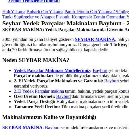
Zemin Temizleme Otomatı
Halı Yıkama
Buharlı Oto Yıkama
Paralı Jetonlu Oto Yıkama / Süpür
Tankı
Süpürgeler ve Ahtapot
Pistonlu Kompresör
Zemin Otomatları
Y
Seybar Yedek Parçalar Makinaları Bayburt - 
SEYBAR MAKİNA: Yedek Parçalar Makinalarında Güvenin A
2005 yılından bu yana faaliyet gösteren
SEYBAR MAKİNA
, halı 
güvenilirliğimizi kanıtlamış bulunuyoruz. Dünya genelinde
Türkiye, 
anda 20 farklı firmaya üretim sağlayabilecek kapasitededir.
Neden SEYBAR MAKİNA?
Yedek Parçalar Makinası Modellerimiz
:
Bayburt
şehrindeki 
Parçalar makinaları
ile günlük ihtiyaçlarınızı kolaylıkla karşıl
2. El Yedek Parçalar Makinaları ve Garantisi:
Bayburt
şehri
garantisi veriyoruz.
2.El Yedek Parçalar makina
tamiri, bakımı, yedek parçası kon
Özel Üretim Hizmeti:
Bayburt
'daki firmalara özel üretim yap
Yedek Parça Desteği:
Halı yıkama makinalarımızın tüm yedek pa
Tamamen Yerli Üretim:
Tüm makina parçaları yerli üretimdir ve
Makinalarımızın Kalite ve Dayanıklılığı
SEYBAR MAKİNA
,
Bayburt
şehrindeki referanslarımız ve müşteri