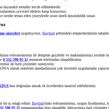
dayanıklı metaller tercih edilmektedir.
alarımızı çevresel etkilere karşı koruyoruz.
ve nemle temas eden yüzeylerde uzun süreli dayanıklılık sunar.
ruz
rme süreçleri
uyguluyoruz.
Bayburt
şehrindeki müşterilerimizin taleple
lunan referanslarımız ile iletişime geçebilir ve makinalarımızı yerinde inc
ze
0 532 590 95 11
numaralı telefondan ulaşabilirsiniz.
omuz ile hızlı çözümler sunuyoruz.
 olarak sektörün standartlarının çok üzerinde uygulamalar yapıyo
KİNA
'dan doğrudan alarak ek ücretlerden tasarruf edebilirsiniz.
bir iş ortağı edinir.
Bayburt
'daki referanslarımız, uygun fiyatlarımız,
32 590 95 11
numaramızdan bize ulaşabilir, ihtiyacınıza özel çözümler i