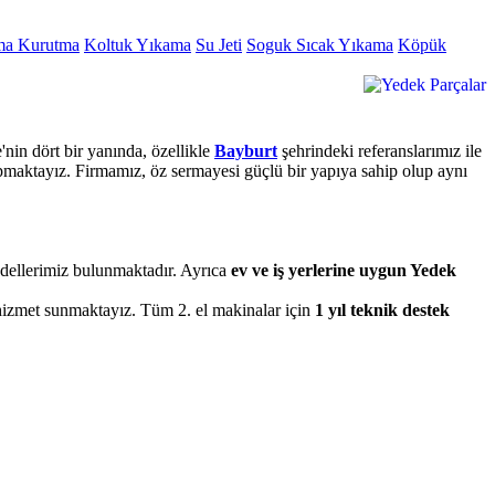
ma Kurutma
Koltuk Yıkama
Su Jeti
Soguk Sıcak Yıkama
Köpük
nin dört bir yanında, özellikle
Bayburt
şehrindeki referanslarımız ile
apmaktayız. Firmamız, öz sermayesi güçlü bir yapıya sahip olup aynı
modellerimiz bulunmaktadır. Ayrıca
ev ve iş yerlerine uygun Yedek
 hizmet sunmaktayız. Tüm 2. el makinalar için
1 yıl teknik destek