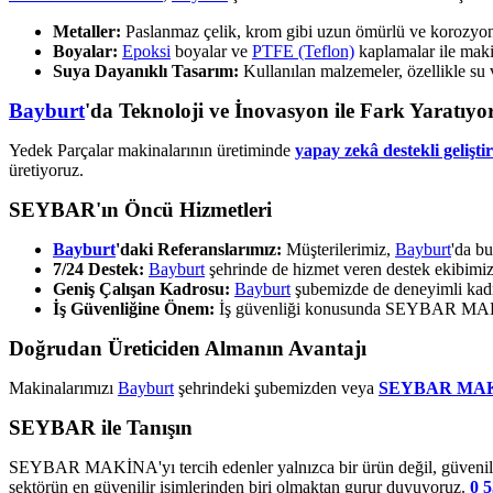
Metaller:
Paslanmaz çelik, krom gibi uzun ömürlü ve korozyona 
Boyalar:
Epoksi
boyalar ve
PTFE (Teflon)
kaplamalar ile makin
Suya Dayanıklı Tasarım:
Kullanılan malzemeler, özellikle su 
Bayburt
'da Teknoloji ve İnovasyon ile Fark Yaratıyo
Yedek Parçalar makinalarının üretiminde
yapay zekâ destekli gelişti
üretiyoruz.
SEYBAR'ın Öncü Hizmetleri
Bayburt
'daki Referanslarımız:
Müşterilerimiz,
Bayburt
'da bu
7/24 Destek:
Bayburt
şehrinde de hizmet veren destek ekibimi
Geniş Çalışan Kadrosu:
Bayburt
şubemizde de deneyimli kadr
İş Güvenliğine Önem:
İş güvenliği konusunda SEYBAR MAKİNA
Doğrudan Üreticiden Almanın Avantajı
Makinalarımızı
Bayburt
şehrindeki şubemizden veya
SEYBAR MA
SEYBAR ile Tanışın
SEYBAR MAKİNA'yı tercih edenler yalnızca bir ürün değil, güvenilir 
sektörün en güvenilir isimlerinden biri olmaktan gurur duyuyoruz.
0 5