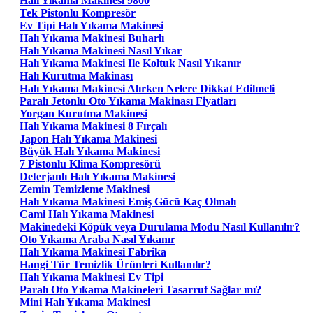
Hali Yikama Makinesi 9800
Tek Pistonlu Kompresör
Ev Tipi Halı Yıkama Makinesi
Halı Yıkama Makinesi Buharlı
Halı Yıkama Makinesi Nasıl Yıkar
Halı Yıkama Makinesi Ile Koltuk Nasıl Yıkanır
Halı Kurutma Makinası
Halı Yıkama Makinesi Alırken Nelere Dikkat Edilmeli
Paralı Jetonlu Oto Yıkama Makinası Fiyatları
Yorgan Kurutma Makinesi
Halı Yıkama Makinesi 8 Fırçalı
Japon Halı Yıkama Makinesi
Büyük Halı Yıkama Makinesi
7 Pistonlu Klima Kompresörü
Deterjanlı Halı Yıkama Makinesi
Zemin Temizleme Makinesi
Halı Yıkama Makinesi Emiş Gücü Kaç Olmalı
Cami Halı Yıkama Makinesi
Makinedeki Köpük veya Durulama Modu Nasıl Kullanılır?
Oto Yıkama Araba Nasıl Yıkanır
Halı Yıkama Makinesi Fabrika
Hangi Tür Temizlik Ürünleri Kullanılır?
Halı Yıkama Makinesi Ev Tipi
Paralı Oto Yıkama Makineleri Tasarruf Sağlar mı?
Mini Halı Yıkama Makinesi