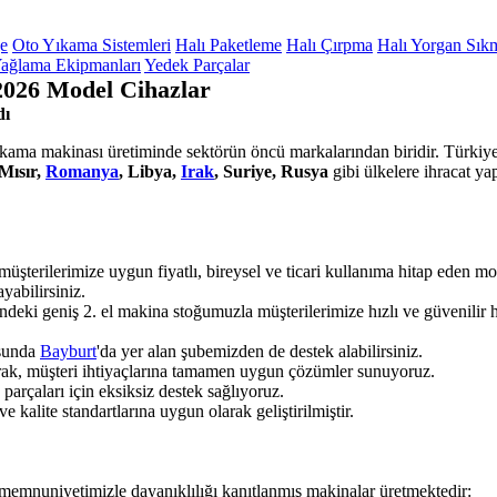
ge
Oto Yıkama Sistemleri
Halı Paketleme
Halı Çırpma
Halı Yorgan Sık
ağlama Ekipmanları
Yedek Parçalar
2026 Model Cihazlar
dı
yıkama makinası üretiminde sektörün öncü markalarından biridir. Türkiye'
Mısır,
Romanya
, Libya,
Irak
, Suriye, Rusya
gibi ülkelere ihracat y
müşterilerimize uygun fiyatlı, bireysel ve ticari kullanıma hitap eden 
ayabilirsiniz.
ndeki geniş 2. el makina stoğumuzla müşterilerimize hızlı ve güvenilir
usunda
Bayburt
'da yer alan şubemizden de destek alabilirsiniz.
arak, müşteri ihtiyaçlarına tamamen uygun çözümler sunuyoruz.
rçaları için eksiksiz destek sağlıyoruz.
 kalite standartlarına uygun olarak geliştirilmiştir.
 memnuniyetimizle dayanıklılığı kanıtlanmış makinalar üretmektedir: