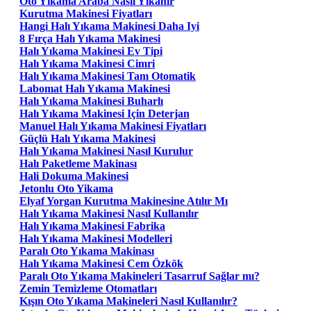
Oto Yıkama Araba Nasıl Yıkanır
Kurutma Makinesi Fiyatları
Hangi Halı Yıkama Makinesi Daha Iyi
8 Fırça Halı Yıkama Makinesi
Halı Yıkama Makinesi Ev Tipi
Halı Yıkama Makinesi Cimri
Halı Yıkama Makinesi Tam Otomatik
Labomat Halı Yıkama Makinesi
Halı Yıkama Makinesi Buharlı
Halı Yıkama Makinesi Için Deterjan
Manuel Halı Yıkama Makinesi Fiyatları
Güçlü Halı Yıkama Makinesi
Halı Yıkama Makinesi Nasıl Kurulur
Halı Paketleme Makinası
Hali Dokuma Makinesi
Jetonlu Oto Yikama
Elyaf Yorgan Kurutma Makinesine Atılır Mı
Halı Yıkama Makinesi Nasıl Kullanılır
Halı Yıkama Makinesi Fabrika
Halı Yıkama Makinesi Modelleri
Paralı Oto Yıkama Makinası
Halı Yıkama Makinesi Cem Özkök
Paralı Oto Yıkama Makineleri Tasarruf Sağlar mı?
Zemin Temizleme Otomatları
Kışın Oto Yıkama Makineleri Nasıl Kullanılır?