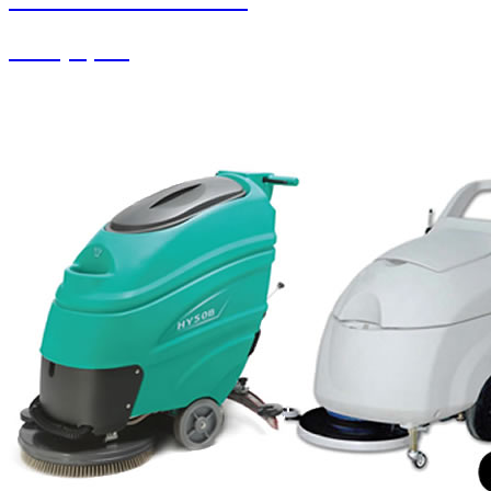
Halı Çırpma