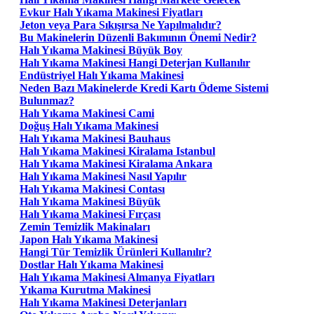
Evkur Halı Yıkama Makinesi Fiyatları
Jeton veya Para Sıkışırsa Ne Yapılmalıdır?
Bu Makinelerin Düzenli Bakımının Önemi Nedir?
Halı Yıkama Makinesi Büyük Boy
Halı Yıkama Makinesi Hangi Deterjan Kullanılır
Endüstriyel Halı Yıkama Makinesi
Neden Bazı Makinelerde Kredi Kartı Ödeme Sistemi
Bulunmaz?
Halı Yıkama Makinesi Cami
Doğuş Halı Yıkama Makinesi
Halı Yıkama Makinesi Bauhaus
Halı Yıkama Makinesi Kiralama Istanbul
Halı Yıkama Makinesi Kiralama Ankara
Halı Yıkama Makinesi Nasıl Yapılır
Halı Yıkama Makinesi Contası
Halı Yıkama Makinesi Büyük
Halı Yıkama Makinesi Fırçası
Zemin Temizlik Makinaları
Japon Halı Yıkama Makinesi
Hangi Tür Temizlik Ürünleri Kullanılır?
Dostlar Halı Yıkama Makinesi
Halı Yıkama Makinesi Almanya Fiyatları
Yıkama Kurutma Makinesi
Halı Yıkama Makinesi Deterjanları