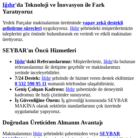
Iğdır
'da Teknoloji ve İnovasyon ile Fark
Yaratıyoruz
Yedek Parçalar makinalarının üretiminde
yapay zekâ destekli
geliştirme süreçleri
uyguluyoruz.
Iğdır
şehrindeki müşterilerimizin
taleplerini göz önünde bulundurarak en verimli ve etkili makinaları
üretiyoruz.
SEYBAR'ın Öncü Hizmetleri
Iğdır
'daki Referanslarımız:
Müşterilerimiz,
Iğdır
'da bulunan
referanslarımız ile iletişime geçebilir ve makinalarımızı
yerinde inceleyebilirler.
7/24 Destek:
Iğdır
şehrinde de hizmet veren destek ekibimize
0 532 590 95 11
numaralı telefondan ulaşabilirsiniz.
Geniş Çalışan Kadrosu:
Iğdır
şubemizde de deneyimli
kadromuz ile hızlı çözümler sunuyoruz.
İş Güvenliğine Önem:
İş güvenliği konusunda SEYBAR
MAKİNA olarak sektörün standartlarının çok üzerinde
uygulamalar yapıyoruz.
Doğrudan Üreticiden Almanın Avantajı
Makinalarımızı
Iğdır
şehrindeki şubemizden veya
SEYBAR