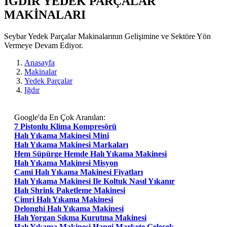
IGDIR YEDEK PARÇALAR
MAKİNALARI
Seybar Yedek Parçalar Makinalarının Gelişimine ve Sektöre Yön
Vermeye Devam Ediyor.
Anasayfa
Makinalar
Yedek Parçalar
Iğdır
Google'da En Çok Aranılan:
7 Pistonlu Klima Kompresörü
Halı Yıkama Makinesi Mini
Halı Yıkama Makinesi Markaları
Hem Süpürge Hemde Halı Yıkama Makinesi
Halı Yıkama Makinesi Misyon
Cami Halı Yıkama Makinesi Fiyatları
Halı Yıkama Makinesi Ile Koltuk Nasıl Yıkanır
Halı Shrink Paketleme Makinesi
Cimri Halı Yıkama Makinesi
Delonghi Halı Yıkama Makinesi
Halı Yorgan Sıkma Kurutma Makinesi
Halı Yıkama Makinesi Hangi Markete Gelecek