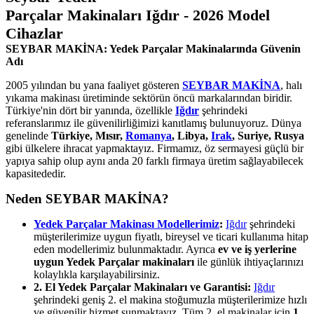
Parçalar Makinaları Iğdır - 2026 Model
Cihazlar
SEYBAR MAKİNA: Yedek Parçalar Makinalarında Güvenin
Adı
2005 yılından bu yana faaliyet gösteren
SEYBAR MAKİNA
, halı
yıkama makinası üretiminde sektörün öncü markalarından biridir.
Türkiye'nin dört bir yanında, özellikle
Iğdır
şehrindeki
referanslarımız ile güvenilirliğimizi kanıtlamış bulunuyoruz. Dünya
genelinde
Türkiye, Mısır,
Romanya
, Libya,
Irak
, Suriye, Rusya
gibi ülkelere ihracat yapmaktayız. Firmamız, öz sermayesi güçlü bir
yapıya sahip olup aynı anda 20 farklı firmaya üretim sağlayabilecek
kapasitededir.
Neden SEYBAR MAKİNA?
Yedek Parçalar Makinası Modellerimiz
:
Iğdır
şehrindeki
müşterilerimize uygun fiyatlı, bireysel ve ticari kullanıma hitap
eden modellerimiz bulunmaktadır. Ayrıca
ev ve iş yerlerine
uygun Yedek Parçalar makinaları
ile günlük ihtiyaçlarınızı
kolaylıkla karşılayabilirsiniz.
2. El Yedek Parçalar Makinaları ve Garantisi:
Iğdır
şehrindeki geniş 2. el makina stoğumuzla müşterilerimize hızlı
ve güvenilir hizmet sunmaktayız. Tüm 2. el makinalar için
1