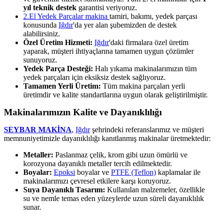
yıl teknik destek
garantisi veriyoruz.
2.El Yedek Parçalar makina
tamiri, bakımı, yedek parçası
konusunda
Iğdır
'da yer alan şubemizden de destek
alabilirsiniz.
Özel Üretim Hizmeti:
Iğdır
'daki firmalara özel üretim
yaparak, müşteri ihtiyaçlarına tamamen uygun çözümler
sunuyoruz.
Yedek Parça Desteği:
Halı yıkama makinalarımızın tüm
yedek parçaları için eksiksiz destek sağlıyoruz.
Tamamen Yerli Üretim:
Tüm makina parçaları yerli
üretimdir ve kalite standartlarına uygun olarak geliştirilmiştir.
Makinalarımızın Kalite ve Dayanıklılığı
SEYBAR MAKİNA
,
Iğdır
şehrindeki referanslarımız ve müşteri
memnuniyetimizle dayanıklılığı kanıtlanmış makinalar üretmektedir:
Metaller:
Paslanmaz çelik, krom gibi uzun ömürlü ve
korozyona dayanıklı metaller tercih edilmektedir.
Boyalar:
Epoksi
boyalar ve
PTFE (Teflon)
kaplamalar ile
makinalarımızı çevresel etkilere karşı koruyoruz.
Suya Dayanıklı Tasarım:
Kullanılan malzemeler, özellikle
su ve nemle temas eden yüzeylerde uzun süreli dayanıklılık
sunar.