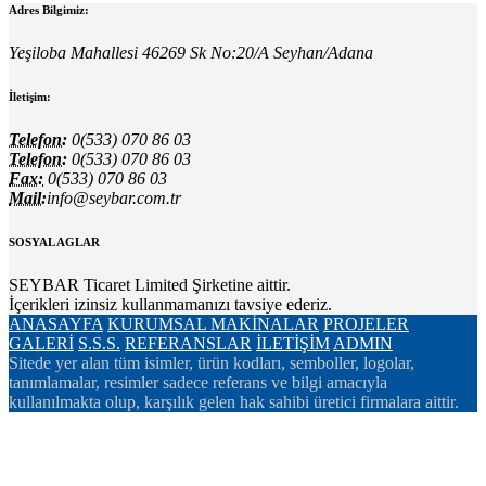
Adres Bilgimiz:
Yeşiloba Mahallesi 46269 Sk No:20/A Seyhan/Adana
İletişim:
Telefon:
0(533) 070 86 03
Telefon:
0(533) 070 86 03
Fax:
0(533) 070 86 03
Mail:
info@seybar.com.tr
SOSYAL AGLAR
SEYBAR Ticaret Limited Şirketine aittir.
İçerikleri izinsiz kullanmamanızı tavsiye ederiz.
ANASAYFA
KURUMSAL
MAKİNALAR
PROJELER
GALERİ
S.S.S.
REFERANSLAR
İLETİŞİM
ADMIN
Sitede yer alan tüm isimler, ürün kodları, semboller, logolar,
tanımlamalar, resimler sadece referans ve bilgi amacıyla
kullanılmakta olup, karşılık gelen hak sahibi üretici firmalara aittir.