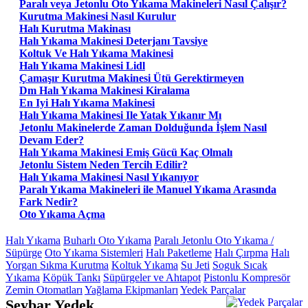
Paralı veya Jetonlu Oto Yıkama Makineleri Nasıl Çalışır?
Kurutma Makinesi Nasıl Kurulur
Halı Kurutma Makinası
Halı Yıkama Makinesi Deterjanı Tavsiye
Koltuk Ve Halı Yıkama Makinesi
Halı Yıkama Makinesi Lidl
Çamaşır Kurutma Makinesi Ütü Gerektirmeyen
Dm Halı Yıkama Makinesi Kiralama
En Iyi Halı Yıkama Makinesi
Halı Yıkama Makinesi Ile Yatak Yıkanır Mı
Jetonlu Makinelerde Zaman Dolduğunda İşlem Nasıl
Devam Eder?
Halı Yıkama Makinesi Emiş Gücü Kaç Olmalı
Jetonlu Sistem Neden Tercih Edilir?
Halı Yıkama Makinesi Nasıl Yıkanıyor
Paralı Yıkama Makineleri ile Manuel Yıkama Arasında
Fark Nedir?
Oto Yıkama Açma
Halı Yıkama
Buharlı Oto Yıkama
Paralı Jetonlu Oto Yıkama /
Süpürge
Oto Yıkama Sistemleri
Halı Paketleme
Halı Çırpma
Halı
Yorgan Sıkma Kurutma
Koltuk Yıkama
Su Jeti
Soguk Sıcak
Yıkama
Köpük Tankı
Süpürgeler ve Ahtapot
Pistonlu Kompresör
Zemin Otomatları
Yağlama Ekipmanları
Yedek Parçalar
Seybar Yedek