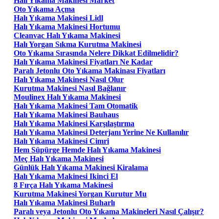
Halı Yıkama Makinesi Market
Oto Yıkama Açma
Halı Yıkama Makinesi Lidl
Halı Yıkama Makinesi Hortumu
Cleanvac Halı Yıkama Makinesi
Halı Yorgan Sıkma Kurutma Makinesi
Oto Yıkama Sırasında Nelere Dikkat Edilmelidir?
Halı Yıkama Makinesi Fiyatları Ne Kadar
Paralı Jetonlu Oto Yıkama Makinası Fiyatları
Halı Yıkama Makinesi Nasıl Olur
Kurutma Makinesi Nasıl Bağlanır
Moulinex Halı Yıkama Makinesi
Halı Yıkama Makinesi Tam Otomatik
Halı Yıkama Makinesi Bauhaus
Halı Yıkama Makinesi Karşılaştırma
Halı Yıkama Makinesi Deterjanı Yerine Ne Kullanılır
Halı Yıkama Makinesi Cimri
Hem Süpürge Hemde Halı Yıkama Makinesi
Meç Halı Yıkama Makinesi
Günlük Halı Yıkama Makinesi Kiralama
Halı Yıkama Makinesi Ikinci El
8 Fırça Halı Yıkama Makinesi
Kurutma Makinesi Yorgan Kurutur Mu
Halı Yıkama Makinesi Buharlı
Paralı veya Jetonlu Oto Yıkama Makineleri Nasıl Çalışır?