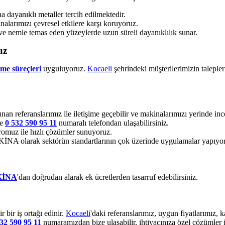
dayanıklı metaller tercih edilmektedir.
alarımızı çevresel etkilere karşı koruyoruz.
ve nemle temas eden yüzeylerde uzun süreli dayanıklılık sunar.
uz
rme süreçleri
uyguluyoruz.
Kocaeli
şehrindeki müşterilerimizin taleple
unan referanslarımız ile iletişime geçebilir ve makinalarımızı yerinde ince
ze
0 532 590 95 11
numaralı telefondan ulaşabilirsiniz.
omuz ile hızlı çözümler sunuyoruz.
 olarak sektörün standartlarının çok üzerinde uygulamalar yapıyo
KİNA
'dan doğrudan alarak ek ücretlerden tasarruf edebilirsiniz.
bir iş ortağı edinir.
Kocaeli
'daki referanslarımız, uygun fiyatlarımız,
32 590 95 11
numaramızdan bize ulaşabilir, ihtiyacınıza özel çözümler i