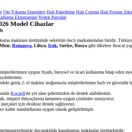
ge
Oto Yıkama Sistemleri
Halı Paketleme
Halı Çırpma
Halı Yorgan Sık
ağlama Ekipmanları
Yedek Parçalar
2026 Model Cihazlar
dı
yıkama makinası üretiminde sektörün öncü markalarından biridir. Türkiye'
Mısır,
Romanya
, Libya,
Irak
, Suriye, Rusya
gibi ülkelere ihracat y
üşterilerimize uygun fiyatlı, bireysel ve ticari kullanıma hitap eden m
ayabilirsiniz.
ndeki geniş 2. el makina stoğumuzla müşterilerimize hızlı ve güvenilir
usunda
Kocaeli
'da yer alan şubemizden de destek alabilirsiniz.
arak, müşteri ihtiyaçlarına tamamen uygun çözümler sunuyoruz.
rçaları için eksiksiz destek sağlıyoruz.
 kalite standartlarına uygun olarak geliştirilmiştir.
 memnuniyetimizle dayanıklılığı kanıtlanmış makinalar üretmektedir: