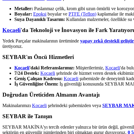
Metaller:
Paslanmaz çelik, krom gibi uzun ömürlü ve korozyona 
Boyalar:
Epoksi
boyalar ve
PTFE (Teflon)
kaplamalar ile makin
Suya Dayanıklı Tasarım:
Kullanılan malzemeler, özellikle su 
Kocaeli
'da Teknoloji ve İnovasyon ile Fark Yaratıyor
Yedek Parçalar makinalarının üretiminde
yapay zekâ destekli gelişti
üretiyoruz.
SEYBAR'ın Öncü Hizmetleri
Kocaeli
'daki Referanslarımız:
Müşterilerimiz,
Kocaeli
'da bul
7/24 Destek:
Kocaeli
şehrinde de hizmet veren destek ekibimi
Geniş Çalışan Kadrosu:
Kocaeli
şubemizde de deneyimli kadr
İş Güvenliğine Önem:
İş güvenliği konusunda SEYBAR MAKİNA
Doğrudan Üreticiden Almanın Avantajı
Makinalarımızı
Kocaeli
şehrindeki şubemizden veya
SEYBAR MA
SEYBAR ile Tanışın
SEYBAR MAKİNA'yı tercih edenler yalnızca bir ürün değil, güvenilir 
sektörün en güvenilir isimlerinden biri olmaktan gurur duyuyoruz.
0 5