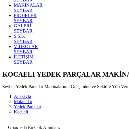
MAKİNALAR
SEYBAR
PROJELER
SEYBAR
GALERİ
SEYBAR
S.S.S.
SEYBAR
VİDEOLAR
SEYBAR
İLETİŞİM
SEYBAR
KOCAELI YEDEK PARÇALAR MAKİN
Seybar Yedek Parçalar Makinalarının Gelişimine ve Sektöre Yön Ve
Anasayfa
Makinalar
Yedek Parçalar
Kocaeli
Google'da En Çok Aranılan: