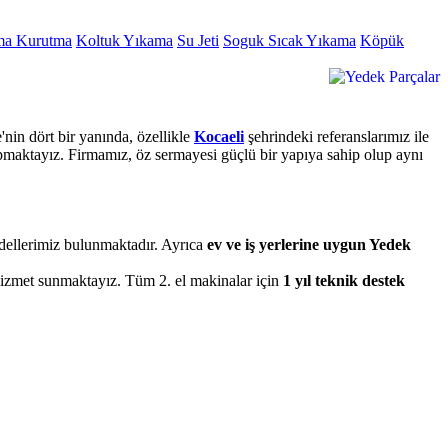
ma Kurutma
Koltuk Yıkama
Su Jeti
Soguk Sıcak Yıkama
Köpük
nin dört bir yanında, özellikle
Kocaeli
şehrindeki referanslarımız ile
apmaktayız. Firmamız, öz sermayesi güçlü bir yapıya sahip olup aynı
odellerimiz bulunmaktadır. Ayrıca
ev ve iş yerlerine uygun Yedek
 hizmet sunmaktayız. Tüm 2. el makinalar için
1 yıl teknik destek