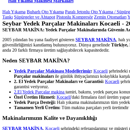
Halı Yıkama Makinesi Markaları
Halı Yıkama
Buharlı Oto Yıkama
Paralı Jetonlu Oto Yıkama / Süpür
Tankı
Süpürgeler ve Ahtapot
Pistonlu Kompresör
Zemin Otomatları
Y
Seybar Yedek Parçalar Makinaları Kocaeli - 
SEYBAR MAKİNA: Yedek Parçalar Makinalarında Güvenin A
2005 yılından bu yana faaliyet gösteren
SEYBAR MAKİNA
, halı 
güvenilirliğimizi kanıtlamış bulunuyoruz. Dünya genelinde
Türkiye, 
anda 20 farklı firmaya üretim sağlayabilecek kapasitededir.
Neden SEYBAR MAKİNA?
Yedek Parçalar Makinası Modellerimiz
:
Kocaeli
şehrindeki m
Parçalar makinaları
ile günlük ihtiyaçlarınızı kolaylıkla karşıl
2. El Yedek Parçalar Makinaları ve Garantisi:
Kocaeli
şehri
garantisi veriyoruz.
2.El Yedek Parçalar makina
tamiri, bakımı, yedek parçası kon
Özel Üretim Hizmeti:
Kocaeli
'daki firmalara özel üretim yap
Yedek Parça Desteği:
Halı yıkama makinalarımızın tüm yedek pa
Tamamen Yerli Üretim:
Tüm makina parçaları yerli üretimdir ve
Makinalarımızın Kalite ve Dayanıklılığı
SEYBAR MAKİNA
,
Kocaeli
şehrindeki referanslarımız ve müşteri