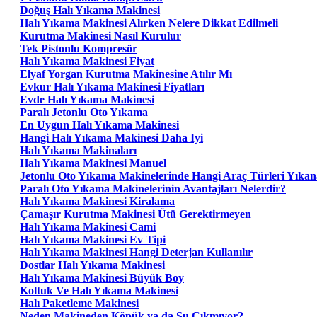
Doğuş Halı Yıkama Makinesi
Halı Yıkama Makinesi Alırken Nelere Dikkat Edilmeli
Kurutma Makinesi Nasıl Kurulur
Tek Pistonlu Kompresör
Halı Yıkama Makinesi Fiyat
Elyaf Yorgan Kurutma Makinesine Atılır Mı
Evkur Halı Yıkama Makinesi Fiyatları
Evde Halı Yıkama Makinesi
Paralı Jetonlu Oto Yıkama
En Uygun Halı Yıkama Makinesi
Hangi Halı Yıkama Makinesi Daha Iyi
Halı Yıkama Makinaları
Halı Yıkama Makinesi Manuel
Jetonlu Oto Yıkama Makinelerinde Hangi Araç Türleri Yıkana
Paralı Oto Yıkama Makinelerinin Avantajları Nelerdir?
Halı Yıkama Makinesi Kiralama
Çamaşır Kurutma Makinesi Ütü Gerektirmeyen
Halı Yıkama Makinesi Cami
Halı Yıkama Makinesi Ev Tipi
Halı Yıkama Makinesi Hangi Deterjan Kullanılır
Dostlar Halı Yıkama Makinesi
Halı Yıkama Makinesi Büyük Boy
Koltuk Ve Halı Yıkama Makinesi
Halı Paketleme Makinesi
Neden Makineden Köpük ya da Su Çıkmıyor?