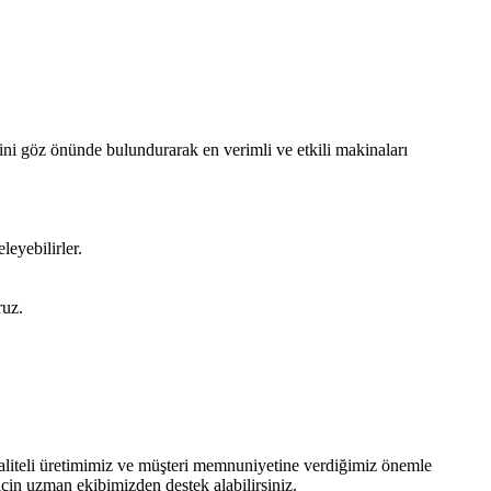
rini göz önünde bulundurarak en verimli ve etkili makinaları
leyebilirler.
ruz.
 kaliteli üretimimiz ve müşteri memnuniyetine verdiğimiz önemle
çin uzman ekibimizden destek alabilirsiniz.