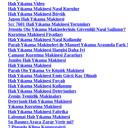
Halı Yıkama Video
Halı Yıkama Makinesi Nasıl Kurulur
Halı Yıkama Makinesi Büyük
Japon Halı Yıkama Makinesi
Scc 7601 Hali Yıkama Makinesi Yorumları
Jetonlu Oto Yıkama Makinelerinin Güvenliği Nasıl Sağlanır?
Kurutma Makinesi Fiyatları
Halı Yıkama Makinesi Nasıl Kullanılır
Paralı Yıkama Makineleri ile Manuel Yıkama Arasında Fark 
Halı Yıkama Makinesi Hangisi Daha Iyi
Çamaşır Kurutma Makinesi Zararları
Jumbo Halı Yıkama Makinesi
Halı Yıkama Makinesi
Paralı Oto Yıkama Ve Köpük Makinesi
Halı Yıkama Makinesi Emiş Gücü Kaç Olmalı
Halı Yıkama Makinesi Fırçalı
Halı Yıkama Makinesi Kullanımı
Halı Yıkama Makinesi Deterjanları
Zemin Temizlik Makinaları
Deterjanlı Halı Yıkama Makinesi
Yıkama Kurutma Makinesi
Halı Yıkama Makinesi Fabrika
Labomat Halı Yıkama Makinesi
Su Basıncı Araca Zarar Verir mi?
7 Pistonlu Klima Kompresörü