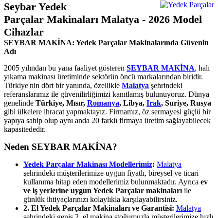
Seybar Yedek
Parçalar Makinaları Malatya - 2026 Model
Cihazlar
SEYBAR MAKİNA: Yedek Parçalar Makinalarında Güvenin
Adı
2005 yılından bu yana faaliyet gösteren
SEYBAR MAKİNA
, halı
yıkama makinası üretiminde sektörün öncü markalarından biridir.
Türkiye'nin dört bir yanında, özellikle
Malatya
şehrindeki
referanslarımız ile güvenilirliğimizi kanıtlamış bulunuyoruz. Dünya
genelinde
Türkiye, Mısır,
Romanya
, Libya,
Irak
, Suriye, Rusya
gibi ülkelere ihracat yapmaktayız. Firmamız, öz sermayesi güçlü bir
yapıya sahip olup aynı anda 20 farklı firmaya üretim sağlayabilecek
kapasitededir.
Neden SEYBAR MAKİNA?
Yedek Parçalar Makinası Modellerimiz
:
Malatya
şehrindeki müşterilerimize uygun fiyatlı, bireysel ve ticari
kullanıma hitap eden modellerimiz bulunmaktadır. Ayrıca
ev
ve iş yerlerine uygun Yedek Parçalar makinaları
ile
günlük ihtiyaçlarınızı kolaylıkla karşılayabilirsiniz.
2. El Yedek Parçalar Makinaları ve Garantisi:
Malatya
şehrindeki geniş 2. el makina stoğumuzla müşterilerimize hızlı