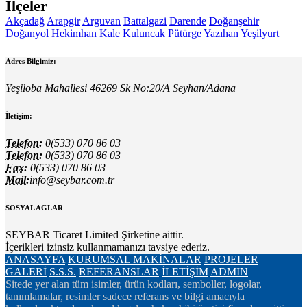
İlçeler
Akçadağ
Arapgir
Arguvan
Battalgazi
Darende
Doğanşehir
Doğanyol
Hekimhan
Kale
Kuluncak
Pütürge
Yazıhan
Yeşilyurt
Adres Bilgimiz:
Yeşiloba Mahallesi 46269 Sk No:20/A Seyhan/Adana
İletişim:
Telefon:
0(533) 070 86 03
Telefon:
0(533) 070 86 03
Fax:
0(533) 070 86 03
Mail:
info@seybar.com.tr
SOSYAL AGLAR
SEYBAR Ticaret Limited Şirketine aittir.
İçerikleri izinsiz kullanmamanızı tavsiye ederiz.
ANASAYFA
KURUMSAL
MAKİNALAR
PROJELER
GALERİ
S.S.S.
REFERANSLAR
İLETİŞİM
ADMIN
Sitede yer alan tüm isimler, ürün kodları, semboller, logolar,
tanımlamalar, resimler sadece referans ve bilgi amacıyla