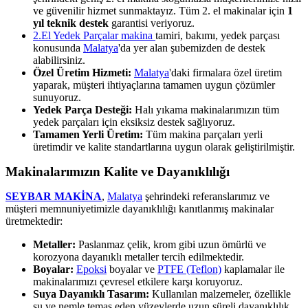
ve güvenilir hizmet sunmaktayız. Tüm 2. el makinalar için
1
yıl teknik destek
garantisi veriyoruz.
2.El Yedek Parçalar makina
tamiri, bakımı, yedek parçası
konusunda
Malatya
'da yer alan şubemizden de destek
alabilirsiniz.
Özel Üretim Hizmeti:
Malatya
'daki firmalara özel üretim
yaparak, müşteri ihtiyaçlarına tamamen uygun çözümler
sunuyoruz.
Yedek Parça Desteği:
Halı yıkama makinalarımızın tüm
yedek parçaları için eksiksiz destek sağlıyoruz.
Tamamen Yerli Üretim:
Tüm makina parçaları yerli
üretimdir ve kalite standartlarına uygun olarak geliştirilmiştir.
Makinalarımızın Kalite ve Dayanıklılığı
SEYBAR MAKİNA
,
Malatya
şehrindeki referanslarımız ve
müşteri memnuniyetimizle dayanıklılığı kanıtlanmış makinalar
üretmektedir:
Metaller:
Paslanmaz çelik, krom gibi uzun ömürlü ve
korozyona dayanıklı metaller tercih edilmektedir.
Boyalar:
Epoksi
boyalar ve
PTFE (Teflon)
kaplamalar ile
makinalarımızı çevresel etkilere karşı koruyoruz.
Suya Dayanıklı Tasarım:
Kullanılan malzemeler, özellikle
su ve nemle temas eden yüzeylerde uzun süreli dayanıklılık