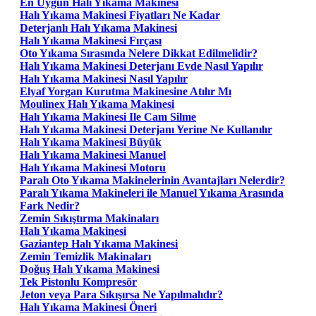
En Uygun Halı Yıkama Makinesi
Halı Yıkama Makinesi Fiyatları Ne Kadar
Deterjanlı Halı Yıkama Makinesi
Halı Yıkama Makinesi Fırçası
Oto Yıkama Sırasında Nelere Dikkat Edilmelidir?
Halı Yıkama Makinesi Deterjanı Evde Nasıl Yapılır
Halı Yıkama Makinesi Nasıl Yapılır
Elyaf Yorgan Kurutma Makinesine Atılır Mı
Moulinex Halı Yıkama Makinesi
Halı Yıkama Makinesi Ile Cam Silme
Halı Yıkama Makinesi Deterjanı Yerine Ne Kullanılır
Halı Yıkama Makinesi Büyük
Halı Yıkama Makinesi Manuel
Halı Yıkama Makinesi Motoru
Paralı Oto Yıkama Makinelerinin Avantajları Nelerdir?
Paralı Yıkama Makineleri ile Manuel Yıkama Arasında
Fark Nedir?
Zemin Sıkıştırma Makinaları
Halı Yıkama Makinesi
Gaziantep Halı Yıkama Makinesi
Zemin Temizlik Makinaları
Doğuş Halı Yıkama Makinesi
Tek Pistonlu Kompresör
Jeton veya Para Sıkışırsa Ne Yapılmalıdır?
Halı Yıkama Makinesi Öneri