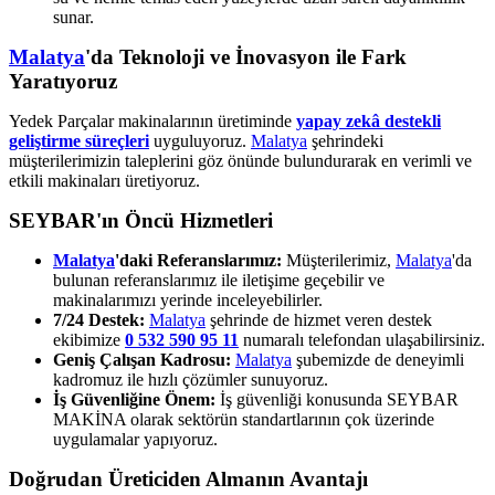
sunar.
Malatya
'da Teknoloji ve İnovasyon ile Fark
Yaratıyoruz
Yedek Parçalar makinalarının üretiminde
yapay zekâ destekli
geliştirme süreçleri
uyguluyoruz.
Malatya
şehrindeki
müşterilerimizin taleplerini göz önünde bulundurarak en verimli ve
etkili makinaları üretiyoruz.
SEYBAR'ın Öncü Hizmetleri
Malatya
'daki Referanslarımız:
Müşterilerimiz,
Malatya
'da
bulunan referanslarımız ile iletişime geçebilir ve
makinalarımızı yerinde inceleyebilirler.
7/24 Destek:
Malatya
şehrinde de hizmet veren destek
ekibimize
0 532 590 95 11
numaralı telefondan ulaşabilirsiniz.
Geniş Çalışan Kadrosu:
Malatya
şubemizde de deneyimli
kadromuz ile hızlı çözümler sunuyoruz.
İş Güvenliğine Önem:
İş güvenliği konusunda SEYBAR
MAKİNA olarak sektörün standartlarının çok üzerinde
uygulamalar yapıyoruz.
Doğrudan Üreticiden Almanın Avantajı