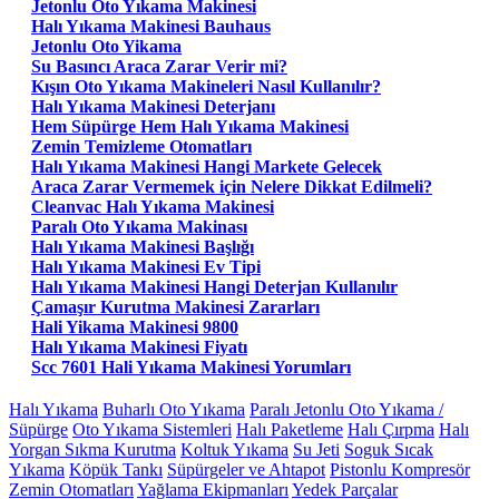
Jetonlu Oto Yıkama Makinesi
Halı Yıkama Makinesi Bauhaus
Jetonlu Oto Yikama
Su Basıncı Araca Zarar Verir mi?
Kışın Oto Yıkama Makineleri Nasıl Kullanılır?
Halı Yıkama Makinesi Deterjanı
Hem Süpürge Hem Halı Yıkama Makinesi
Zemin Temizleme Otomatları
Halı Yıkama Makinesi Hangi Markete Gelecek
Araca Zarar Vermemek için Nelere Dikkat Edilmeli?
Cleanvac Halı Yıkama Makinesi
Paralı Oto Yıkama Makinası
Halı Yıkama Makinesi Başlığı
Halı Yıkama Makinesi Ev Tipi
Halı Yıkama Makinesi Hangi Deterjan Kullanılır
Çamaşır Kurutma Makinesi Zararları
Hali Yikama Makinesi 9800
Halı Yıkama Makinesi Fiyatı
Scc 7601 Hali Yıkama Makinesi Yorumları
Halı Yıkama
Buharlı Oto Yıkama
Paralı Jetonlu Oto Yıkama /
Süpürge
Oto Yıkama Sistemleri
Halı Paketleme
Halı Çırpma
Halı
Yorgan Sıkma Kurutma
Koltuk Yıkama
Su Jeti
Soguk Sıcak
Yıkama
Köpük Tankı
Süpürgeler ve Ahtapot
Pistonlu Kompresör
Zemin Otomatları
Yağlama Ekipmanları
Yedek Parçalar