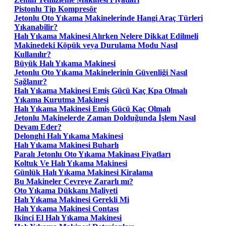
Pistonlu Tip Kompresör
Jetonlu Oto Yıkama Makinelerinde Hangi Araç Türleri
Yıkanabilir?
Halı Yıkama Makinesi Alırken Nelere Dikkat Edilmeli
Makinedeki Köpük veya Durulama Modu Nasıl
Kullanılır?
Büyük Halı Yıkama Makinesi
Jetonlu Oto Yıkama Makinelerinin Güvenliği Nasıl
Sağlanır?
Halı Yıkama Makinesi Emiş Gücü Kaç Kpa Olmalı
Yıkama Kurutma Makinesi
Halı Yıkama Makinesi Emiş Gücü Kaç Olmalı
Jetonlu Makinelerde Zaman Dolduğunda İşlem Nasıl
Devam Eder?
Delonghi Halı Yıkama Makinesi
Halı Yıkama Makinesi Buharlı
Paralı Jetonlu Oto Yıkama Makinası Fiyatları
Koltuk Ve Halı Yıkama Makinesi
Günlük Halı Yıkama Makinesi Kiralama
Bu Makineler Çevreye Zararlı mı?
Oto Yıkama Dükkanı Maliyeti
Halı Yıkama Makinesi Gerekli Mi
Halı Yıkama Makinesi Contası
Ikinci El Halı Yıkama Makinesi