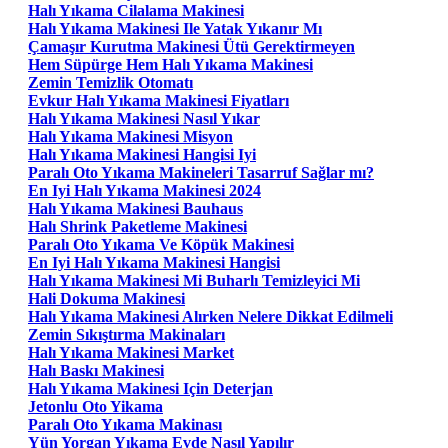
Halı Yıkama Cilalama Makinesi
Halı Yıkama Makinesi Ile Yatak Yıkanır Mı
Çamaşır Kurutma Makinesi Ütü Gerektirmeyen
Hem Süpürge Hem Halı Yıkama Makinesi
Zemin Temizlik Otomatı
Evkur Halı Yıkama Makinesi Fiyatları
Halı Yıkama Makinesi Nasıl Yıkar
Halı Yıkama Makinesi Misyon
Halı Yıkama Makinesi Hangisi Iyi
Paralı Oto Yıkama Makineleri Tasarruf Sağlar mı?
En Iyi Halı Yıkama Makinesi 2024
Halı Yıkama Makinesi Bauhaus
Halı Shrink Paketleme Makinesi
Paralı Oto Yıkama Ve Köpük Makinesi
En Iyi Halı Yıkama Makinesi Hangisi
Halı Yıkama Makinesi Mi Buharlı Temizleyici Mi
Hali Dokuma Makinesi
Halı Yıkama Makinesi Alırken Nelere Dikkat Edilmeli
Zemin Sıkıştırma Makinaları
Halı Yıkama Makinesi Market
Halı Baskı Makinesi
Halı Yıkama Makinesi Için Deterjan
Jetonlu Oto Yikama
Paralı Oto Yıkama Makinası
Yün Yorgan Yıkama Evde Nasıl Yapılır