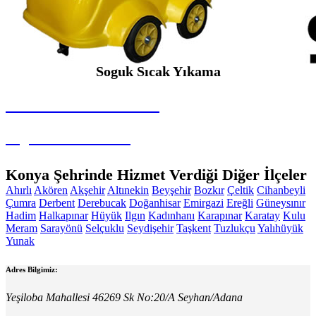
Soguk Sıcak Yıkama
SEYBAR MAKİNALARI
Soguk Sıcak Yıkama
Konya Şehrinde Hizmet Verdiği Diğer İlçeler
Ahırlı
Akören
Akşehir
Altınekin
Beyşehir
Bozkır
Çeltik
Cihanbeyli
Çumra
Derbent
Derebucak
Doğanhisar
Emirgazi
Ereğli
Güneysınır
Hadim
Halkapınar
Hüyük
Ilgın
Kadınhanı
Karapınar
Karatay
Kulu
Meram
Sarayönü
Selçuklu
Seydişehir
Taşkent
Tuzlukçu
Yalıhüyük
Yunak
Adres Bilgimiz:
Yeşiloba Mahallesi 46269 Sk No:20/A Seyhan/Adana