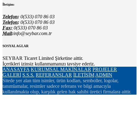
İletişim:
Telefon:
0(533) 070 86 03
Telefon:
0(533) 070 86 03
Fax:
0(533) 070 86 03
Mail:
info@seybar.com.tr
SOSYAL AGLAR
SEYBAR Ticaret Limited Şirketine aittir.
İçerikleri izinsiz kullanmamanızı tavsiye ederiz.
ANASAYFA
KURUMSAL
MAKİNALAR
PROJELER
GALERİ
S.S.S.
REFERANSLAR
İLETİŞİM
ADMIN
Sitede yer alan tüm isimler, ürün kodları, semboller, logolar,
tanımlamalar, resimler sadece referans ve bilgi amacıyla
kullanılmakta olup, karşılık gelen hak sahibi üretici firmalara aittir.