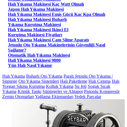
Halı Yıkama Makinesi Kaç Watt Olmalı
Japon Halı Yıkama Makinesi
Halı Yıkama Makinesi Emiş Gücü Kaç Kpa Olmalı
Halı Yıkama Makinesi Buharlı
Yıkama Kurutma Makinesi
Halı Yıkama Makinesi Ikinci El
Kurutma Makinesi Fiyatları
Halı Yıkama Makinesi Cam Silme Aparatı
Jetonlu Oto Yıkama Makinelerinin Güvenliği Nasıl
Sağlanır?
Otomatik Halı Yıkama Makinesi
Hali Yikama Makinesi 9800
Yün Halı Nasıl Yıkanır
Halı Yıkama
Buharlı Oto Yıkama
Paralı Jetonlu Oto Yıkama /
Süpürge
Oto Yıkama Sistemleri
Halı Paketleme
Halı Çırpma
Halı
Yorgan Sıkma Kurutma
Koltuk Yıkama
Su Jeti
Soguk Sıcak
Yıkama
Köpük Tankı
Süpürgeler ve Ahtapot
Pistonlu Kompresör
Zemin Otomatları
Yağlama Ekipmanları
Yedek Parçalar