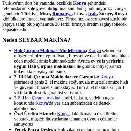
Türkiye'nin dört bir yanında, özellikle
Konya
şehrindeki
referanslarımız ile güvenilirliğimizi kanıtlamış bulunuyoruz. Dünya
genelinde
Türkiye, Mısır,
Romanya
, Libya,
Irak
, Suriye, Rusya
gibi ülkelere ihracat yapmaktayız. Firmamız, öz sermayesi güçlü bir
yapıya sahip olup aynı anda 20 farklı firmaya üretim sağlayabilecek
kapasitededir.
Neden SEYBAR MAKİNA?
Halı Çırpma Makinası Modellerimiz
:
Konya
şehrindeki
müşterilerimize uygun fiyatlı, bireysel ve ticari kullanıma hitap
eden modellerimiz bulunmaktadır. Ayrıca
ev ve iş yerlerine
uygun Halı Çırpma makinaları
ile günlük ihtiyaçlarınızı
kolaylıkla karşılayabilirsiniz.
2. El Halı Çırpma Makinaları ve Garantisi:
Konya
şehrindeki geniş 2. el makina stoğumuzla müşterilerimize hızlı
ve güvenilir hizmet sunmaktayız. Tüm 2. el makinalar için
1
yıl teknik destek
garantisi veriyoruz.
2.El Halı Çırpma makina
tamiri, bakımı, yedek parçası
konusunda
Konya
'da yer alan şubemizden de destek
alabilirsiniz.
Özel Üretim Hizmeti:
Konya
'daki firmalara özel üretim
yaparak, müşteri ihtiyaçlarına tamamen uygun çözümler
sunuyoruz.
Yedek Parça Desteği:
Halı yıkama makinalarımızın tüm