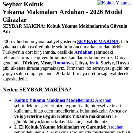
Seybar Koltuk
Yıkama Makinaları Ardahan - 2026 Model
Cihazlar
SEYBAR MAKİNA: Koltuk Yıkama Makinalarında Güvenin
Adı
2005 yılından bu yana faaliyet gösteren
SEYBAR MAKİNA
, halı
yıkama makinası üretiminde sektörün öncü markalarından biridir.
Türkiye'nin dört bir yanında, özellikle
Ardahan
şehrindeki
referanslarımız ile güvenilirliğimizi kanıtlamış bulunuyoruz. Dünya
genelinde
Türkiye, Mısır,
Romanya
, Libya,
Irak
, Suriye, Rusya
gibi ülkelere ihracat yapmaktayız. Firmamız, öz sermayesi güçlü bir
yapıya sahip olup aynı anda 20 farklı firmaya üretim sağlayabilecek
kapasitededir.
Neden SEYBAR MAKİNA?
Koltuk Yıkama Makinası Modellerimiz
:
Ardahan
şehrindeki müşterilerimize uygun fiyatlı, bireysel ve ticari
kullanıma hitap eden modellerimiz bulunmaktadır. Ayrıca
ev
ve iş yerlerine uygun Koltuk Yıkama makinaları
ile
günlük ihtiyaçlarınızı kolaylıkla karşılayabilirsiniz.
2. El Koltuk Yıkama Makinaları ve Garantisi:
Ardahan
şehrindeki geniş 2. el makina stoğumuzla müşterilerimize hızlı