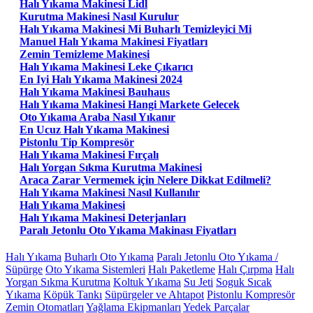
Halı Yıkama Makinesi Lidl
Kurutma Makinesi Nasıl Kurulur
Halı Yıkama Makinesi Mi Buharlı Temizleyici Mi
Manuel Halı Yıkama Makinesi Fiyatları
Zemin Temizleme Makinesi
Halı Yıkama Makinesi Leke Çıkarıcı
En Iyi Halı Yıkama Makinesi 2024
Halı Yıkama Makinesi Bauhaus
Halı Yıkama Makinesi Hangi Markete Gelecek
Oto Yıkama Araba Nasıl Yıkanır
En Ucuz Halı Yıkama Makinesi
Pistonlu Tip Kompresör
Halı Yıkama Makinesi Fırçalı
Halı Yorgan Sıkma Kurutma Makinesi
Araca Zarar Vermemek için Nelere Dikkat Edilmeli?
Halı Yıkama Makinesi Nasıl Kullanılır
Halı Yıkama Makinesi
Halı Yıkama Makinesi Deterjanları
Paralı Jetonlu Oto Yıkama Makinası Fiyatları
Halı Yıkama
Buharlı Oto Yıkama
Paralı Jetonlu Oto Yıkama /
Süpürge
Oto Yıkama Sistemleri
Halı Paketleme
Halı Çırpma
Halı
Yorgan Sıkma Kurutma
Koltuk Yıkama
Su Jeti
Soguk Sıcak
Yıkama
Köpük Tankı
Süpürgeler ve Ahtapot
Pistonlu Kompresör
Zemin Otomatları
Yağlama Ekipmanları
Yedek Parçalar