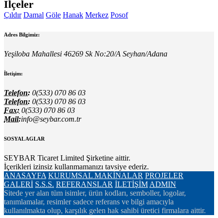
İlçeler
Çıldır
Damal
Göle
Hanak
Merkez
Posof
Adres Bilgimiz:
Yeşiloba Mahallesi 46269 Sk No:20/A Seyhan/Adana
İletişim:
Telefon:
0(533) 070 86 03
Telefon:
0(533) 070 86 03
Fax:
0(533) 070 86 03
Mail:
info@seybar.com.tr
SOSYAL AGLAR
SEYBAR Ticaret Limited Şirketine aittir.
İçerikleri izinsiz kullanmamanızı tavsiye ederiz.
ANASAYFA
KURUMSAL
MAKİNALAR
PROJELER
GALERİ
S.S.S.
REFERANSLAR
İLETİŞİM
ADMIN
Sitede yer alan tüm isimler, ürün kodları, semboller, logolar,
tanımlamalar, resimler sadece referans ve bilgi amacıyla
kullanılmakta olup, karşılık gelen hak sahibi üretici firmalara aittir.