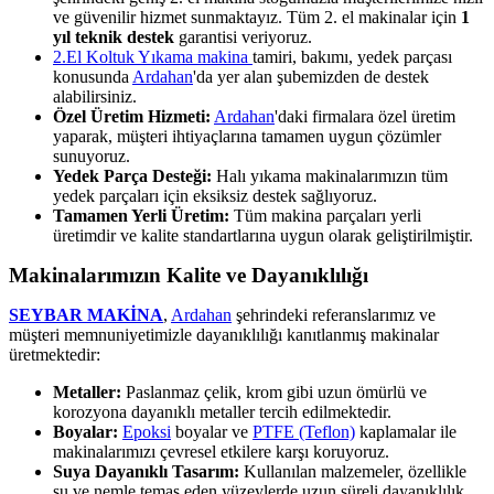
ve güvenilir hizmet sunmaktayız. Tüm 2. el makinalar için
1
yıl teknik destek
garantisi veriyoruz.
2.El Koltuk Yıkama makina
tamiri, bakımı, yedek parçası
konusunda
Ardahan
'da yer alan şubemizden de destek
alabilirsiniz.
Özel Üretim Hizmeti:
Ardahan
'daki firmalara özel üretim
yaparak, müşteri ihtiyaçlarına tamamen uygun çözümler
sunuyoruz.
Yedek Parça Desteği:
Halı yıkama makinalarımızın tüm
yedek parçaları için eksiksiz destek sağlıyoruz.
Tamamen Yerli Üretim:
Tüm makina parçaları yerli
üretimdir ve kalite standartlarına uygun olarak geliştirilmiştir.
Makinalarımızın Kalite ve Dayanıklılığı
SEYBAR MAKİNA
,
Ardahan
şehrindeki referanslarımız ve
müşteri memnuniyetimizle dayanıklılığı kanıtlanmış makinalar
üretmektedir:
Metaller:
Paslanmaz çelik, krom gibi uzun ömürlü ve
korozyona dayanıklı metaller tercih edilmektedir.
Boyalar:
Epoksi
boyalar ve
PTFE (Teflon)
kaplamalar ile
makinalarımızı çevresel etkilere karşı koruyoruz.
Suya Dayanıklı Tasarım:
Kullanılan malzemeler, özellikle
su ve nemle temas eden yüzeylerde uzun süreli dayanıklılık