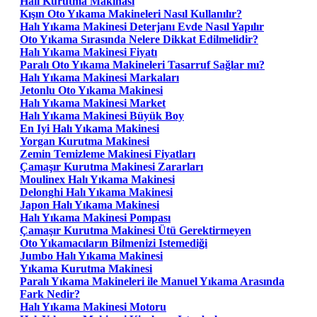
Halı Kurutma Makinası
Kışın Oto Yıkama Makineleri Nasıl Kullanılır?
Halı Yıkama Makinesi Deterjanı Evde Nasıl Yapılır
Oto Yıkama Sırasında Nelere Dikkat Edilmelidir?
Halı Yıkama Makinesi Fiyatı
Paralı Oto Yıkama Makineleri Tasarruf Sağlar mı?
Halı Yıkama Makinesi Markaları
Jetonlu Oto Yıkama Makinesi
Halı Yıkama Makinesi Market
Halı Yıkama Makinesi Büyük Boy
En Iyi Halı Yıkama Makinesi
Yorgan Kurutma Makinesi
Zemin Temizleme Makinesi Fiyatları
Çamaşır Kurutma Makinesi Zararları
Moulinex Halı Yıkama Makinesi
Delonghi Halı Yıkama Makinesi
Japon Halı Yıkama Makinesi
Halı Yıkama Makinesi Pompası
Çamaşır Kurutma Makinesi Ütü Gerektirmeyen
Oto Yıkamacıların Bilmenizi Istemediği
Jumbo Halı Yıkama Makinesi
Yıkama Kurutma Makinesi
Paralı Yıkama Makineleri ile Manuel Yıkama Arasında
Fark Nedir?
Halı Yıkama Makinesi Motoru