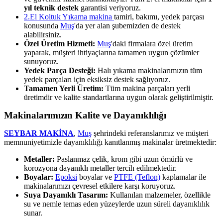
yıl teknik destek
garantisi veriyoruz.
2.El Koltuk Yıkama makina
tamiri, bakımı, yedek parçası
konusunda
Muş
'da yer alan şubemizden de destek
alabilirsiniz.
Özel Üretim Hizmeti:
Muş
'daki firmalara özel üretim
yaparak, müşteri ihtiyaçlarına tamamen uygun çözümler
sunuyoruz.
Yedek Parça Desteği:
Halı yıkama makinalarımızın tüm
yedek parçaları için eksiksiz destek sağlıyoruz.
Tamamen Yerli Üretim:
Tüm makina parçaları yerli
üretimdir ve kalite standartlarına uygun olarak geliştirilmiştir.
Makinalarımızın Kalite ve Dayanıklılığı
SEYBAR MAKİNA
,
Muş
şehrindeki referanslarımız ve müşteri
memnuniyetimizle dayanıklılığı kanıtlanmış makinalar üretmektedir:
Metaller:
Paslanmaz çelik, krom gibi uzun ömürlü ve
korozyona dayanıklı metaller tercih edilmektedir.
Boyalar:
Epoksi
boyalar ve
PTFE (Teflon)
kaplamalar ile
makinalarımızı çevresel etkilere karşı koruyoruz.
Suya Dayanıklı Tasarım:
Kullanılan malzemeler, özellikle
su ve nemle temas eden yüzeylerde uzun süreli dayanıklılık
sunar.