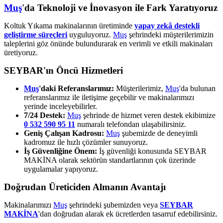
Muş
'da Teknoloji ve İnovasyon ile Fark Yaratıyoruz
Koltuk Yıkama makinalarının üretiminde
yapay zekâ destekli
geliştirme süreçleri
uyguluyoruz.
Muş
şehrindeki müşterilerimizin
taleplerini göz önünde bulundurarak en verimli ve etkili makinaları
üretiyoruz.
SEYBAR'ın Öncü Hizmetleri
Muş
'daki Referanslarımız:
Müşterilerimiz,
Muş
'da bulunan
referanslarımız ile iletişime geçebilir ve makinalarımızı
yerinde inceleyebilirler.
7/24 Destek:
Muş
şehrinde de hizmet veren destek ekibimize
0 532 590 95 11
numaralı telefondan ulaşabilirsiniz.
Geniş Çalışan Kadrosu:
Muş
şubemizde de deneyimli
kadromuz ile hızlı çözümler sunuyoruz.
İş Güvenliğine Önem:
İş güvenliği konusunda SEYBAR
MAKİNA olarak sektörün standartlarının çok üzerinde
uygulamalar yapıyoruz.
Doğrudan Üreticiden Almanın Avantajı
Makinalarımızı
Muş
şehrindeki şubemizden veya
SEYBAR
MAKİNA
'dan doğrudan alarak ek ücretlerden tasarruf edebilirsiniz.