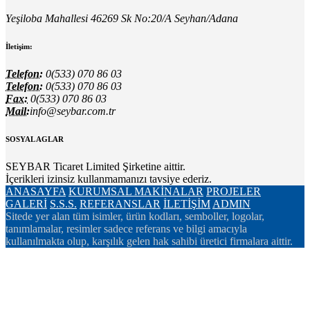
Yeşiloba Mahallesi 46269 Sk No:20/A Seyhan/Adana
İletişim:
Telefon:
0(533) 070 86 03
Telefon:
0(533) 070 86 03
Fax:
0(533) 070 86 03
Mail:
info@seybar.com.tr
SOSYAL AGLAR
SEYBAR Ticaret Limited Şirketine aittir.
İçerikleri izinsiz kullanmamanızı tavsiye ederiz.
ANASAYFA
KURUMSAL
MAKİNALAR
PROJELER
GALERİ
S.S.S.
REFERANSLAR
İLETİŞİM
ADMIN
Sitede yer alan tüm isimler, ürün kodları, semboller, logolar,
tanımlamalar, resimler sadece referans ve bilgi amacıyla
kullanılmakta olup, karşılık gelen hak sahibi üretici firmalara aittir.