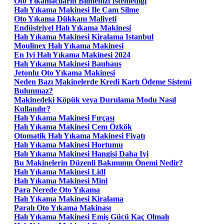
Oto Yıkamacıların Bilmenizi Istemediği
Halı Yıkama Makinesi Ile Cam Silme
Oto Yıkama Dükkanı Maliyeti
Endüstriyel Halı Yıkama Makinesi
Halı Yıkama Makinesi Kiralama Istanbul
Moulinex Halı Yıkama Makinesi
En Iyi Halı Yıkama Makinesi 2024
Halı Yıkama Makinesi Bauhaus
Jetonlu Oto Yıkama Makinesi
Neden Bazı Makinelerde Kredi Kartı Ödeme Sistemi
Bulunmaz?
Makinedeki Köpük veya Durulama Modu Nasıl
Kullanılır?
Halı Yıkama Makinesi Fırçası
Halı Yıkama Makinesi Cem Özkök
Otomatik Halı Yıkama Makinesi Fiyatı
Halı Yıkama Makinesi Hortumu
Halı Yıkama Makinesi Hangisi Daha Iyi
Bu Makinelerin Düzenli Bakımının Önemi Nedir?
Halı Yıkama Makinesi Lidl
Halı Yıkama Makinesi Mini
Para Nerede Oto Yıkama
Halı Yıkama Makinesi Kiralama
Paralı Oto Yıkama Makinası
Halı Yıkama Makinesi Emiş Gücü Kaç Olmalı