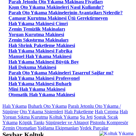
Paralı Jetonlu Oto Yıkama Makinası Fiyatları
Kışın Oto Yıkama Makineleri Nasıl Kullanılır?
Paralı Oto Yıkama Makinelerinin Avantajları Nelerdir?
Çamaşır Kurutma Makinesi Ütü Gerektirmeyen
Halı Yıkama Makinesi Cimri
Zemin Temizlik Makinaları
Yorgan Kurutma Makinesi
Zemin Sıkıştırma Makinaları
Halı Shrink Paketleme Makinesi
Halı Yıkama Makinesi Fabrika
Manuel Halı Yıkama Makinesi
Halı Yıkama Makinesi Büyük Boy
Hali Dokuma Makinesi
Paralı Oto Yıkama Makineleri Tasarruf Sağlar mı?
Halı Yıkama Makinesi Profesyonel
Halı Yıkama Makinesi Buharlı
Mini Halı Yıkama Makinesi
Otomatik Halı Yıkama Makinesi
Halı Yıkama
Buharlı Oto Yıkama
Paralı Jetonlu Oto Yıkama /
Süpürge
Oto Yıkama Sistemleri
Halı Paketleme
Halı Çırpma
Halı
Yorgan Sıkma Kurutma
Koltuk Yıkama
Su Jeti
Soguk Sıcak
Yıkama
Köpük Tankı
Süpürgeler ve Ahtapot
Pistonlu Kompresör
Zemin Otomatları
Yağlama Ekipmanları
Yedek Parçalar
Seybar Koltuk