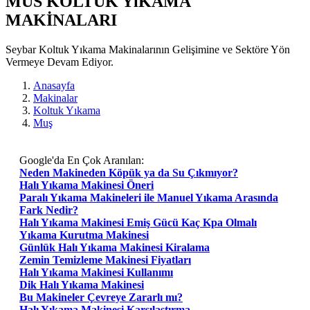
MUS KOLTUK YıKAMA
MAKİNALARI
Seybar Koltuk Yıkama Makinalarının Gelişimine ve Sektöre Yön
Vermeye Devam Ediyor.
Anasayfa
Makinalar
Koltuk Yıkama
Muş
Google'da En Çok Aranılan:
Neden Makineden Köpük ya da Su Çıkmıyor?
Halı Yıkama Makinesi Öneri
Paralı Yıkama Makineleri ile Manuel Yıkama Arasında
Fark Nedir?
Halı Yıkama Makinesi Emiş Gücü Kaç Kpa Olmalı
Yıkama Kurutma Makinesi
Günlük Halı Yıkama Makinesi Kiralama
Zemin Temizleme Makinesi Fiyatları
Halı Yıkama Makinesi Kullanımı
Dik Halı Yıkama Makinesi
Bu Makineler Çevreye Zararlı mı?
Halı Yıkama Makinesi Karşılaştırma