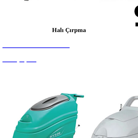
Halı Çırpma
SEYBAR MAKİNALARI
Halı Çırpma