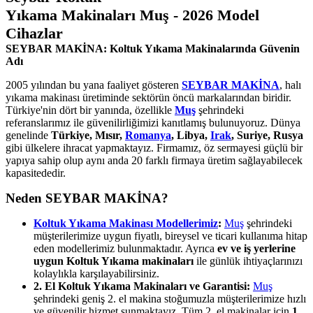
Yıkama Makinaları Muş - 2026 Model
Cihazlar
SEYBAR MAKİNA: Koltuk Yıkama Makinalarında Güvenin
Adı
2005 yılından bu yana faaliyet gösteren
SEYBAR MAKİNA
, halı
yıkama makinası üretiminde sektörün öncü markalarından biridir.
Türkiye'nin dört bir yanında, özellikle
Muş
şehrindeki
referanslarımız ile güvenilirliğimizi kanıtlamış bulunuyoruz. Dünya
genelinde
Türkiye, Mısır,
Romanya
, Libya,
Irak
, Suriye, Rusya
gibi ülkelere ihracat yapmaktayız. Firmamız, öz sermayesi güçlü bir
yapıya sahip olup aynı anda 20 farklı firmaya üretim sağlayabilecek
kapasitededir.
Neden SEYBAR MAKİNA?
Koltuk Yıkama Makinası Modellerimiz
:
Muş
şehrindeki
müşterilerimize uygun fiyatlı, bireysel ve ticari kullanıma hitap
eden modellerimiz bulunmaktadır. Ayrıca
ev ve iş yerlerine
uygun Koltuk Yıkama makinaları
ile günlük ihtiyaçlarınızı
kolaylıkla karşılayabilirsiniz.
2. El Koltuk Yıkama Makinaları ve Garantisi:
Muş
şehrindeki geniş 2. el makina stoğumuzla müşterilerimize hızlı
ve güvenilir hizmet sunmaktayız. Tüm 2. el makinalar için
1