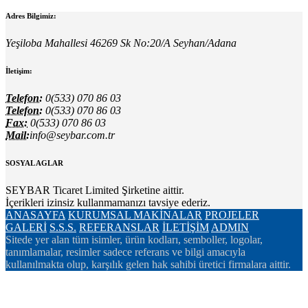
Adres Bilgimiz:
Yeşiloba Mahallesi 46269 Sk No:20/A Seyhan/Adana
İletişim:
Telefon:
0(533) 070 86 03
Telefon:
0(533) 070 86 03
Fax:
0(533) 070 86 03
Mail:
info@seybar.com.tr
SOSYAL AGLAR
SEYBAR Ticaret Limited Şirketine aittir.
İçerikleri izinsiz kullanmamanızı tavsiye ederiz.
ANASAYFA
KURUMSAL
MAKİNALAR
PROJELER
GALERİ
S.S.S.
REFERANSLAR
İLETİŞİM
ADMIN
Sitede yer alan tüm isimler, ürün kodları, semboller, logolar,
tanımlamalar, resimler sadece referans ve bilgi amacıyla
kullanılmakta olup, karşılık gelen hak sahibi üretici firmalara aittir.