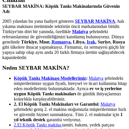
SEYBAR MAKİNA: Köpük Tankı Makinalarında Güvenin
Adı
2005 yılından bu yana faaliyet gösteren
SEYBAR MAKİNA
, halı
yıkama makinası üretiminde sektörün öncü markalarından biridir.
Türkiye'nin dört bir yanında, özellikle
Malatya
şehrindeki
referanslarımız ile güvenilirliğimizi kanıtlamış bulunuyoruz. Dünya
genelinde
Türkiye, Mısır,
Romanya
, Libya,
Irak
, Suriye, Rusya
gibi ülkelere ihracat yapmaktayız. Firmamız, öz sermayesi güçlü bir
yapıya sahip olup aynı anda 20 farklı firmaya üretim sağlayabilecek
kapasitededir.
Neden SEYBAR MAKİNA?
Köpük Tankı Makinası Modellerimiz
:
Malatya
şehrindeki
müşterilerimize uygun fiyatlı, bireysel ve ticari kullanıma hitap
eden modellerimiz bulunmaktadır. Ayrıca
ev ve iş yerlerine
uygun Köpük Tankı makinaları
ile günlük ihtiyaçlarınızı
kolaylıkla karşılayabilirsiniz.
2. El Köpük Tankı Makinaları ve Garantisi:
Malatya
şehrindeki geniş 2. el makina stoğumuzla müşterilerimize hızlı
ve güvenilir hizmet sunmaktayız. Tüm 2. el makinalar için
1
yıl teknik destek
garantisi veriyoruz.
2.El Köpük Tankı makina
tamiri, bakımı, yedek parçası