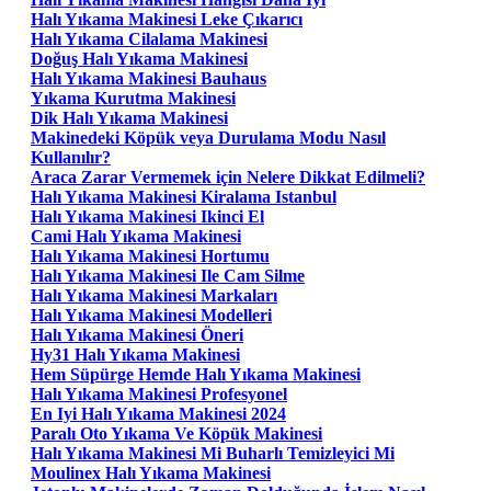
Halı Yıkama Makinesi Leke Çıkarıcı
Halı Yıkama Cilalama Makinesi
Doğuş Halı Yıkama Makinesi
Halı Yıkama Makinesi Bauhaus
Yıkama Kurutma Makinesi
Dik Halı Yıkama Makinesi
Makinedeki Köpük veya Durulama Modu Nasıl
Kullanılır?
Araca Zarar Vermemek için Nelere Dikkat Edilmeli?
Halı Yıkama Makinesi Kiralama Istanbul
Halı Yıkama Makinesi Ikinci El
Cami Halı Yıkama Makinesi
Halı Yıkama Makinesi Hortumu
Halı Yıkama Makinesi Ile Cam Silme
Halı Yıkama Makinesi Markaları
Halı Yıkama Makinesi Modelleri
Halı Yıkama Makinesi Öneri
Hy31 Halı Yıkama Makinesi
Hem Süpürge Hemde Halı Yıkama Makinesi
Halı Yıkama Makinesi Profesyonel
En Iyi Halı Yıkama Makinesi 2024
Paralı Oto Yıkama Ve Köpük Makinesi
Halı Yıkama Makinesi Mi Buharlı Temizleyici Mi
Moulinex Halı Yıkama Makinesi