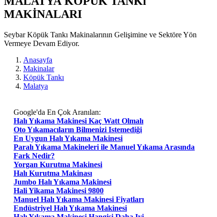
MALATYA KÖPÜK TANKı
MAKİNALARI
Seybar Köpük Tankı Makinalarının Gelişimine ve Sektöre Yön
Vermeye Devam Ediyor.
Anasayfa
Makinalar
Köpük Tankı
Malatya
Google'da En Çok Aranılan:
Halı Yıkama Makinesi Kaç Watt Olmalı
Oto Yıkamacıların Bilmenizi Istemediği
En Uygun Halı Yıkama Makinesi
Paralı Yıkama Makineleri ile Manuel Yıkama Arasında
Fark Nedir?
Yorgan Kurutma Makinesi
Halı Kurutma Makinası
Jumbo Halı Yıkama Makinesi
Hali Yikama Makinesi 9800
Manuel Halı Yıkama Makinesi Fiyatları
Endüstriyel Halı Yıkama Makinesi
Halı Yıkama Makinesi Hangisi Daha Iyi