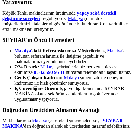
Yaratıyoruz
Köpük Tankı makinalarının üretiminde
yapay zekâ destekli
geliştirme süreçleri
uyguluyoruz.
Malatya
şehrindeki
müşterilerimizin taleplerini göz önünde bulundurarak en verimli ve
etkili makinaları üretiyoruz.
SEYBAR'ın Öncü Hizmetleri
Malatya
'daki Referanslarımız:
Müşterilerimiz,
Malatya
'da
bulunan referanslarımız ile iletişime geçebilir ve
makinalarımızı yerinde inceleyebilirler.
7/24 Destek:
Malatya
şehrinde de hizmet veren destek
ekibimize
0 532 590 95 11
numaralı telefondan ulaşabilirsiniz.
Geniş Çalışan Kadrosu:
Malatya
şubemizde de deneyimli
kadromuz ile hızlı çözümler sunuyoruz.
İş Güvenliğine Önem:
İş güvenliği konusunda SEYBAR
MAKİNA olarak sektörün standartlarının çok üzerinde
uygulamalar yapıyoruz.
Doğrudan Üreticiden Almanın Avantajı
Makinalarımızı
Malatya
şehrindeki şubemizden veya
SEYBAR
MAKİNA
'dan doğrudan alarak ek ücretlerden tasarruf edebilirsiniz.