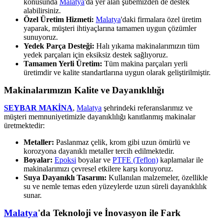
konusunda
Malatya
'da yer alan şubemizden de destek
alabilirsiniz.
Özel Üretim Hizmeti:
Malatya
'daki firmalara özel üretim
yaparak, müşteri ihtiyaçlarına tamamen uygun çözümler
sunuyoruz.
Yedek Parça Desteği:
Halı yıkama makinalarımızın tüm
yedek parçaları için eksiksiz destek sağlıyoruz.
Tamamen Yerli Üretim:
Tüm makina parçaları yerli
üretimdir ve kalite standartlarına uygun olarak geliştirilmiştir.
Makinalarımızın Kalite ve Dayanıklılığı
SEYBAR MAKİNA
,
Malatya
şehrindeki referanslarımız ve
müşteri memnuniyetimizle dayanıklılığı kanıtlanmış makinalar
üretmektedir:
Metaller:
Paslanmaz çelik, krom gibi uzun ömürlü ve
korozyona dayanıklı metaller tercih edilmektedir.
Boyalar:
Epoksi
boyalar ve
PTFE (Teflon)
kaplamalar ile
makinalarımızı çevresel etkilere karşı koruyoruz.
Suya Dayanıklı Tasarım:
Kullanılan malzemeler, özellikle
su ve nemle temas eden yüzeylerde uzun süreli dayanıklılık
sunar.
Malatya
'da Teknoloji ve İnovasyon ile Fark