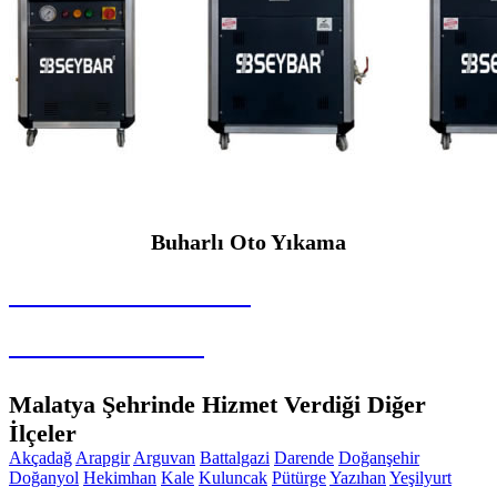
Buharlı Oto Yıkama
SEYBAR MAKİNALARI
Buharlı Oto Yıkama
Malatya Şehrinde Hizmet Verdiği Diğer
İlçeler
Akçadağ
Arapgir
Arguvan
Battalgazi
Darende
Doğanşehir
Doğanyol
Hekimhan
Kale
Kuluncak
Pütürge
Yazıhan
Yeşilyurt