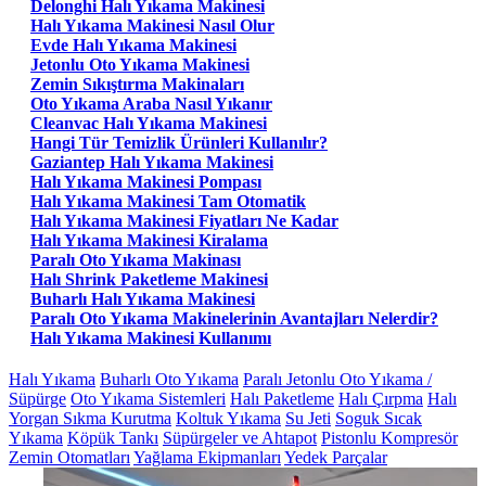
Delonghi Halı Yıkama Makinesi
Halı Yıkama Makinesi Nasıl Olur
Evde Halı Yıkama Makinesi
Jetonlu Oto Yıkama Makinesi
Zemin Sıkıştırma Makinaları
Oto Yıkama Araba Nasıl Yıkanır
Cleanvac Halı Yıkama Makinesi
Hangi Tür Temizlik Ürünleri Kullanılır?
Gaziantep Halı Yıkama Makinesi
Halı Yıkama Makinesi Pompası
Halı Yıkama Makinesi Tam Otomatik
Halı Yıkama Makinesi Fiyatları Ne Kadar
Halı Yıkama Makinesi Kiralama
Paralı Oto Yıkama Makinası
Halı Shrink Paketleme Makinesi
Buharlı Halı Yıkama Makinesi
Paralı Oto Yıkama Makinelerinin Avantajları Nelerdir?
Halı Yıkama Makinesi Kullanımı
Halı Yıkama
Buharlı Oto Yıkama
Paralı Jetonlu Oto Yıkama /
Süpürge
Oto Yıkama Sistemleri
Halı Paketleme
Halı Çırpma
Halı
Yorgan Sıkma Kurutma
Koltuk Yıkama
Su Jeti
Soguk Sıcak
Yıkama
Köpük Tankı
Süpürgeler ve Ahtapot
Pistonlu Kompresör
Zemin Otomatları
Yağlama Ekipmanları
Yedek Parçalar