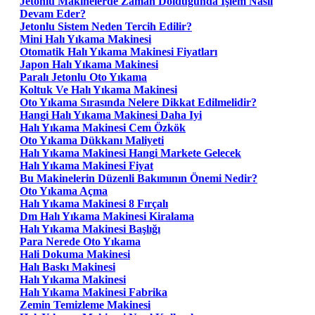
Jetonlu Makinelerde Zaman Dolduğunda İşlem Nasıl
Devam Eder?
Jetonlu Sistem Neden Tercih Edilir?
Mini Halı Yıkama Makinesi
Otomatik Halı Yıkama Makinesi Fiyatları
Japon Halı Yıkama Makinesi
Paralı Jetonlu Oto Yıkama
Koltuk Ve Halı Yıkama Makinesi
Oto Yıkama Sırasında Nelere Dikkat Edilmelidir?
Hangi Halı Yıkama Makinesi Daha Iyi
Halı Yıkama Makinesi Cem Özkök
Oto Yıkama Dükkanı Maliyeti
Halı Yıkama Makinesi Hangi Markete Gelecek
Halı Yıkama Makinesi Fiyat
Bu Makinelerin Düzenli Bakımının Önemi Nedir?
Oto Yıkama Açma
Halı Yıkama Makinesi 8 Fırçalı
Dm Halı Yıkama Makinesi Kiralama
Halı Yıkama Makinesi Başlığı
Para Nerede Oto Yıkama
Hali Dokuma Makinesi
Halı Baskı Makinesi
Halı Yıkama Makinesi
Halı Yıkama Makinesi Fabrika
Zemin Temizleme Makinesi